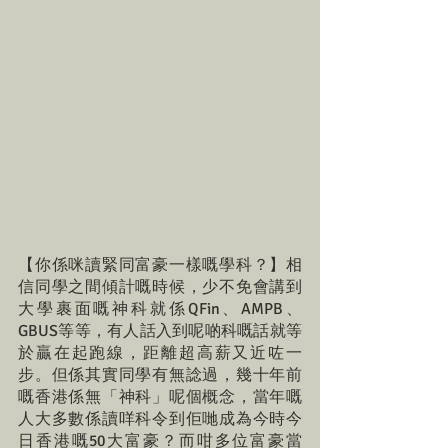
【你係咪讀緊同富豪一樣嘅學科？】相
信同學之間傾計嘅時候，少不免會講到
大學裹面嘅神科就係QFin、AMPB、
GBUS等等，有人話入到呢啲科嘅話就等
於贏在起跑線，距離超高薪又近咗一
步。但係其實同學有無諗過，幾十年前
嘅香港係無「神科」呢個概念，當年嘅
人大多數係讀咩科令到佢哋成為今時今
日香港嘅50大富豪？而咁多位富豪當