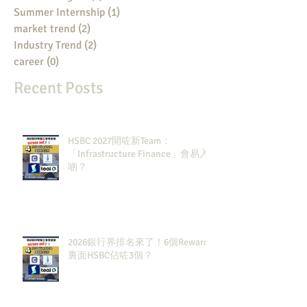
Summer Internship
(1)
1 post
market trend
(2)
2 posts
Industry Trend
(2)
2 posts
career
(0)
0 posts
Recent Posts
HSBC 2027開咗新Team：
「Infrastructure Finance」會易入
啲？
2026銀行界排名來了！6個Rewards
裏面HSBC佔咗3個？