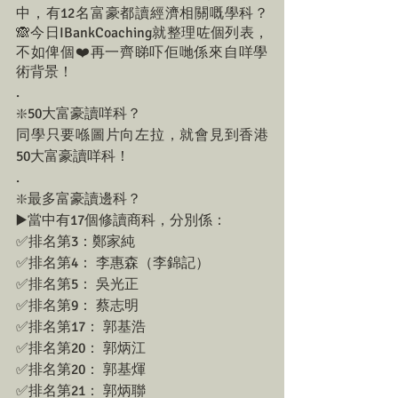
中，有12名富豪都讀經濟相關嘅學科？
🙈今日IBankCoaching就整理咗個列表，
不如俾個❤️再一齊睇吓佢哋係來自咩學
術背景！
.
❇️50大富豪讀咩科？
同學只要喺圖片向左拉，就會見到香港
50大富豪讀咩科！
.
❇️最多富豪讀邊科？
▶️當中有17個修讀商科，分別係： 
✅排名第3：鄭家純
✅排名第4： 李惠森（李錦記）
✅排名第5： 吳光正
✅排名第9： 蔡志明
✅排名第17： 郭基浩
✅排名第20： 郭炳江
✅排名第20： 郭基煇
✅排名第21： 郭炳聯