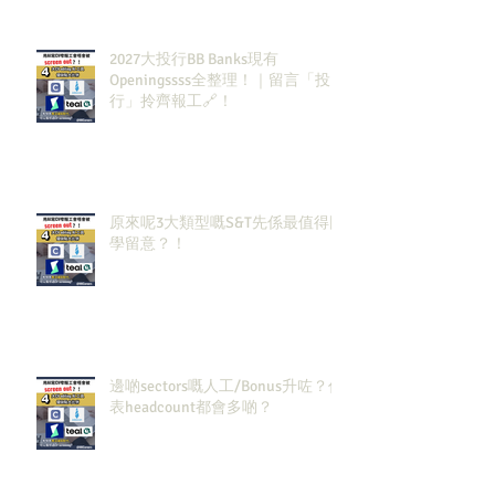
2027大投行BB Banks現有
Openingssss全整理！｜留言「投
行」拎齊報工🔗！
原來呢3大類型嘅S&T先係最值得同
學留意？！
邊啲sectors嘅人工/Bonus升咗？代
表headcount都會多啲？