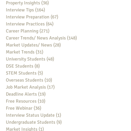
Property Insights
(36)
36 posts
Interview Tips
(164)
164 posts
Interview Preparation
(67)
67 posts
Interview Practices
(64)
64 posts
Career Planning
(271)
271 posts
Career Trends/ News Analysis
(148)
148 posts
Market Updates/ News
(28)
28 posts
Market Trends
(31)
31 posts
University Students
(48)
48 posts
DSE Students
(8)
8 posts
STEM Students
(5)
5 posts
Overseas Students
(10)
10 posts
Job Market Analysis
(17)
17 posts
Deadline Alerts
(19)
19 posts
Free Resources
(10)
10 posts
Free Webinar
(36)
36 posts
Interview Status Update
(1)
1 post
Undergraduate Students
(9)
9 posts
Market Insights
(1)
1 post