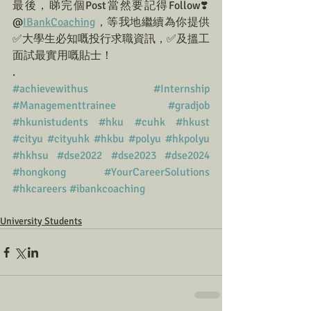
最後，睇完個Post當然要記得Follow❣️ 
@
IBankCoaching
，等我地繼續為你提供
✅大學生必知嘅投行求職資訊，✅及搵工
面試最實用嘅貼士！
.
#achievewithus
#Internship
#Managementtrainee
#gradjob
#hkunistudents
#hku
#cuhk
#hkust
#cityu
#cityuhk
#hkbu
#polyu
#hkpolyu
#hkhsu
#dse2022
#dse2023
#dse2024
#hongkong
#YourCareerSolutions
#hkcareers
#ibankcoaching
University Students