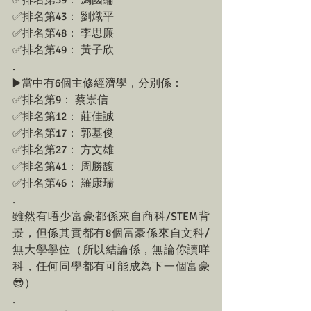
✅排名第39： 馮國綸
✅排名第43： 劉熾平
✅排名第48： 李思廉
✅排名第49： 黃子欣
.
▶️當中有6個主修經濟學，分別係： 
✅排名第9： 蔡崇信
✅排名第12： 莊佳誠
✅排名第17： 郭基俊
✅排名第27： 方文雄
✅排名第41： 周勝馥
✅排名第46： 羅康瑞
.
雖然有唔少富豪都係來自商科/STEM背
景，但係其實都有8個富豪係來自文科/
無大學學位（所以結論係，無論你讀咩
科，任何同學都有可能成為下一個富豪
😎）
.