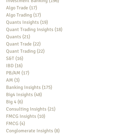
Investment Banking
(196)
196 posts
Algo Trade
(17)
17 posts
Algo Trading
(17)
17 posts
Quants Insights
(19)
19 posts
Quant Trading Insights
(18)
18 posts
Quants
(21)
21 posts
Quant Trade
(22)
22 posts
Quant Trading
(22)
22 posts
S&T
(16)
16 posts
IBD
(16)
16 posts
PB/AM
(17)
17 posts
AM
(3)
3 posts
Banking Insights
(175)
175 posts
Big4 Insights
(48)
48 posts
Big 4
(6)
6 posts
Consulting Insights
(21)
21 posts
FMCG Insights
(10)
10 posts
FMCG
(4)
4 posts
Conglomerate Insights
(8)
8 posts