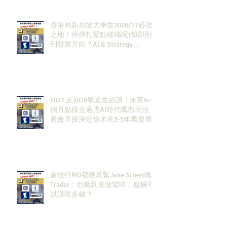
香港同新加坡大學生2026/27必攻
之地！仲掙扎緊點樣喺呢個環境搵
到發展方向？AI & Strategy
Consulting或者就係你嘅答案。
2027 及2028畢業生必讀！未來6–12
個月點樣去適應AI時代嘅新玩法，
將會直接決定你未來3-5年嘅發展
當投行MD都羨慕緊Jane Street嘅
Trader：佢哋到底做緊咩，點解可
以賺咁多錢？