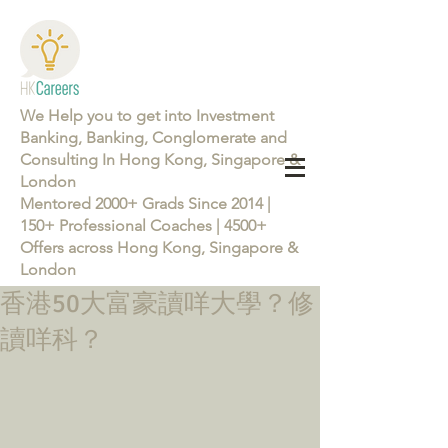
We Help you to get into Investment
Banking, Banking, Conglomerate and
Consulting In Hong Kong, Singapore &
London
Mentored 2000+ Grads Since 2014 |
150+ Professional Coaches | 4500+
Offers across Hong Kong, Singapore &
London
香港50大富豪讀咩大學？修
Learn more about the Career Training Program 26/27
讀咩科？