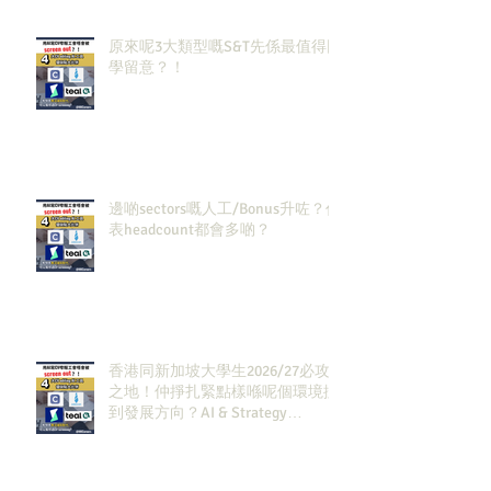
原來呢3大類型嘅S&T先係最值得同
學留意？！
邊啲sectors嘅人工/Bonus升咗？代
表headcount都會多啲？
香港同新加坡大學生2026/27必攻
之地！仲掙扎緊點樣喺呢個環境搵
到發展方向？AI & Strategy
Consulting或者就係你嘅答案。