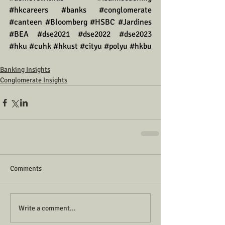
#hkcareers
#banks
#conglomerate
#canteen
#Bloomberg
#HSBC
#Jardines
#BEA
#dse2021
#dse2022
#dse2023
#hku
#cuhk
#hkust
#cityu
#polyu
#hkbu
Banking Insights
Conglomerate Insights
Comments
Write a comment...