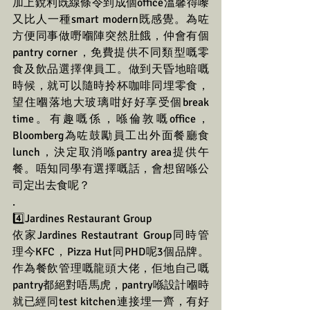
加上銳利既線條令到成個office溫馨得嚟
又比人一種smart modern既感覺。為咗
方便同事做嘢嗰陣突然肚餓，仲會有個
pantry corner，免費提供不同類型嘅零
食及飲品選擇俾員工。做到天昏地暗嘅
時候，就可以隨時拎杯咖啡同埋零食，
望住嗰落地大玻璃咁好好享受個break 
time。有趣嘅係，喺倫敦嘅office，
Bloomberg為咗鼓勵員工出外面餐廳食
lunch，決定取消喺pantry area提供午
餐。唔知同學有選擇嘅話，會想留喺公
司定出去食呢？ 
.
4️⃣Jardines Restaurant Group 
依家Jardines Restautrant Group同時管
理今KFC，Pizza Hut同PHD呢3個品牌。
作為餐飲管理嘅龍頭大佬，佢地自己嘅
pantry都絕對唔馬虎，pantry喺設計嗰時
就已經同test kitchen連接埋一齊，有好