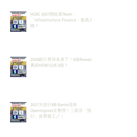
HSBC 2027開咗新Team：
「Infrastructure Finance」會易入
啲？
2026銀行界排名來了！6個Rewards
裏面HSBC佔咗3個？
2027大投行BB Banks現有
Openingssss全整理！｜留言「投
行」拎齊報工🔗！