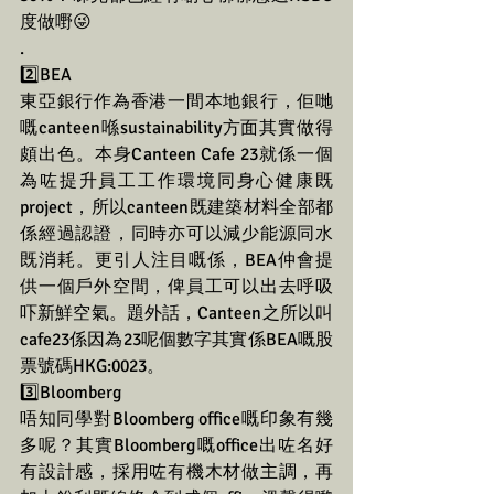
度做嘢😜
.
2️⃣BEA 
東亞銀行作為香港一間本地銀行，佢哋
嘅canteen喺sustainability方面其實做得
頗出色。本身Canteen Cafe 23就係一個
為咗提升員工工作環境同身心健康既
project，所以canteen既建築材料全部都
係經過認證，同時亦可以減少能源同水
既消耗。更引人注目嘅係，BEA仲會提
供一個戶外空間，俾員工可以出去呼吸
吓新鮮空氣。題外話，Canteen之所以叫
cafe23係因為23呢個數字其實係BEA嘅股
票號碼HKG:0023。
3️⃣Bloomberg
唔知同學對Bloomberg office嘅印象有幾
多呢？其實Bloomberg嘅office出咗名好
有設計感，採用咗有機木材做主調，再