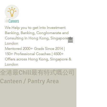
We Help you to get into Investment
Banking, Banking, Conglomerate and
Consulting In Hong Kong, Singapore &
London
Mentored 2000+ Grads Since 2014 |
150+ Professional Coaches | 4500+
Offers across Hong Kong, Singapore &
London
全港最Chill最有特式嘅公司
Learn more about the Career Training Program 26/27
Canteen / Pantry Area