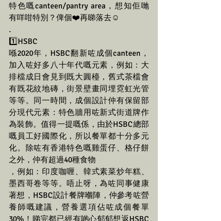
特色嘅canteen/pantry area，想知佢哋
有咩咁特別？俾個❤️再睇落去☺️
.
1️⃣HSBC
喺2020年，HSBC翻新咗成個canteen，
加入咗好多八十年代嘅元素，例如：大
排檔成日會見到既大圓檯，舊式茶檔會
有既花紋地磚，街景壁畫同埋霓虹光管
等等。同一時間，成個設計仲有保留部
分現代元素：特色牆用咗新式街道牌作
為裝飾。值得一提嘅係，由於HSBC總部
嘅員工好國際化，所以餐單都十分多元
化。除咗有香港特色嘅雞蛋仔、格仔餅
之外，仲有超過40種食物
，例如：印度咖喱、韓式素菜炒年糕、
墨西哥卷等等。唔止呀，為咗同事健康
著想，HSBC設計餐牌嗰陣，仲參考咗營
養師嘅建議，營養選項佔咗成個餐單
30%！睇完都已經有啲心郁郁想返HSBC