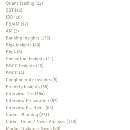
Quant Trading
(22)
22 posts
S&T
(16)
16 posts
IBD
(16)
16 posts
PB/AM
(17)
17 posts
AM
(3)
3 posts
Banking Insights
(175)
175 posts
Big4 Insights
(48)
48 posts
Big 4
(6)
6 posts
Consulting Insights
(21)
21 posts
FMCG Insights
(10)
10 posts
FMCG
(4)
4 posts
Conglomerate Insights
(8)
8 posts
Property Insights
(36)
36 posts
Interview Tips
(164)
164 posts
Interview Preparation
(67)
67 posts
Interview Practices
(64)
64 posts
Career Planning
(271)
271 posts
Career Trends/ News Analysis
(148)
148 posts
Market Updates/ News
(28)
28 posts