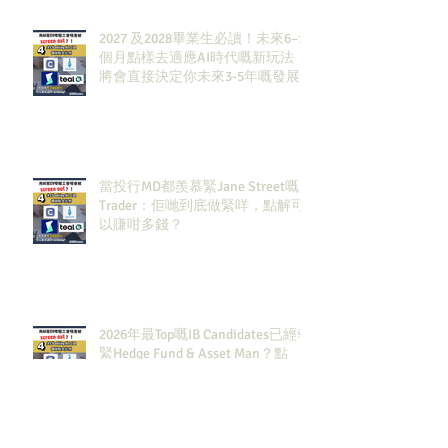
2027 及2028畢業生必讀！未來6–12
個月點樣去適應AI時代嘅新玩法，
將會直接決定你未來3-5年嘅發展
當投行MD都羨慕緊Jane Street嘅
Trader：佢哋到底做緊咩，點解可
以賺咁多錢？
2026年最Top嘅IB Candidates已經報
緊Hedge Fund & Asset Man？點
解？