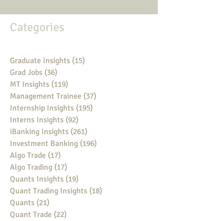
Categories
Graduate Insights
(15)
15 posts
Grad Jobs
(36)
36 posts
MT Insights
(119)
119 posts
Management Trainee
(37)
37 posts
Internship Insights
(195)
195 posts
Interns Insights
(92)
92 posts
iBanking Insights
(261)
261 posts
Investment Banking
(196)
196 posts
Algo Trade
(17)
17 posts
Algo Trading
(17)
17 posts
Quants Insights
(19)
19 posts
Quant Trading Insights
(18)
18 posts
Quants
(21)
21 posts
Quant Trade
(22)
22 posts