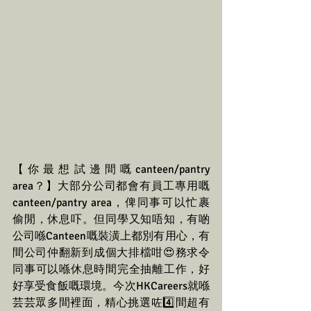
【你最想試邊間嘅canteen/pantry 
area？】大部分公司都會有員工專用嘅
canteen/pantry area，俾同事可以忙裹
偷閒，休息吓。但同學又知唔知，有啲
公司喺Canteen嘅裝潢上都別有用心，有
間公司仲翻新到成個大排檔咁😍務求令
同事可以喺休息時間完全抽離工作，好
好享受食飯嘅環境。今次HKCareers就喺
芸芸眾多間裡面，精心挑選咗4️⃣間超有