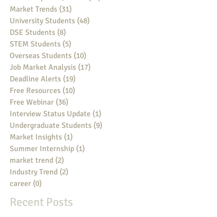
Market Trends
(31)
31 posts
University Students
(48)
48 posts
DSE Students
(8)
8 posts
STEM Students
(5)
5 posts
Overseas Students
(10)
10 posts
Job Market Analysis
(17)
17 posts
Deadline Alerts
(19)
19 posts
Free Resources
(10)
10 posts
Free Webinar
(36)
36 posts
Interview Status Update
(1)
1 post
Undergraduate Students
(9)
9 posts
Market Insights
(1)
1 post
Summer Internship
(1)
1 post
market trend
(2)
2 posts
Industry Trend
(2)
2 posts
career
(0)
0 posts
Recent Posts