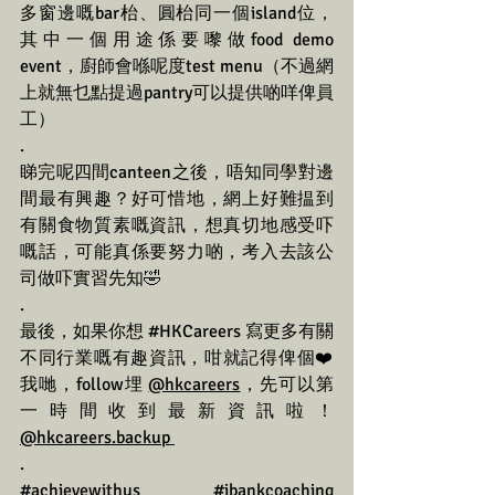
多窗邊嘅bar枱、圓枱同一個island位，
其中一個用途係要嚟做food demo 
event，廚師會喺呢度test menu（不過網
上就無乜點提過pantry可以提供啲咩俾員
工） 
.
睇完呢四間canteen之後，唔知同學對邊
間最有興趣？好可惜地，網上好難揾到
有關食物質素嘅資訊，想真切地感受吓
嘅話，可能真係要努力啲，考入去該公
司做吓實習先知🤣
.
最後，如果你想 
#HKCareers
 寫更多有關
不同行業嘅有趣資訊，咁就記得俾個❤️
我哋，follow埋 
@hkcareers
，先可以第
一時間收到最新資訊啦！
@hkcareers.backup 
.
#achievewithus
#ibankcoaching