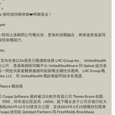
？
問？
als 係咩就快啲俾個❤️再睇落去！
yne 
Rocketdyne 唔得止係兩間公司嘅合併，更係科技嘅融合，將推進推進器同
家防衛嘅能力。
nc. 
rated 宣布佢會以54億美元嘅價格收購 LHC Group Inc.。UnitedHealth 
，透過兩個唔同嘅平台 UnitedHealthcare 同 Optum 提供各
nc. 係一間提供家庭醫療服務同創新嘅全國性供應商。LHC Group 嘅
feries LLC，而 UnitedHealth 嘅財務顧問就未有透露。 
oftware 嘅收購 
pa Software 最終被頂尖軟件投資公司 Thoma Bravo 收購。
。同時，阿布達比投資局（ADIA）旗下嘅全資子公司亦進行咗大
2022年12月12號首次公開，並係2023年2月23號嘅特別股東
到咗 Qatalyst Partners 同 Freshfields Bruckhaus 