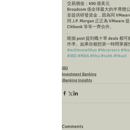
交易價值：690 億美元 
Broadcom 係全球最大的半導體公
並提供研發資金，因為同 VMware 相
同 J.P. Morgan 正正為 VMware
Citibank 等等一齊合作。 
.
呢個 post 提到嘅十單 dea
作準。如果你都想第一時間掌握投行最
#achievewithus
#hkcareers
#iba
#IBD
#M&A
#hku
#cuhk
#hkust
IBD
Investment Banking
iBanking Insights
Comments