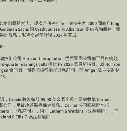
 則係 Duke Realty 嘅財務同法律顧問。
排名第四嘅雜貨店。呢次合併將打造一個擁有約 5000 間商店tong 
an Sachs 同 Credit Suisse 為 Albertson 提供咨詢服務，而
供咨詢服務，呢單交易預計喺 2024 年完成。 
ic 
技術公司 Horizon Therapeutic，從而鞏固公司喺罕見疾病領
arter earnings calls 提供 FY 2023 嘅最新指引。就 Horizon 
P. Morgan 會同另一間美國銀行擔任財務顧問，而 Amgen嘅主要財務
ank。
成協議，Oracle 將以每股 95.00 美金嘅全現金要約收購 Cerner。
統嘅公司，用於改善醫療保健服務。Cerner 公司嘅顧問包括
w Partners（財務顧問），同埋 Latham & Watkins（法律顧問），而
irkland & Ellis 作為法律顧問。