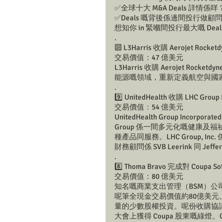
✅全球十大 M&A Deals 詳情係咩
✅Deals 嘅背後係邊間投行做顧
想知你 in 緊嗰間投行最大嘅 De
.
🔟 L3Harris 收購 Aerojet Rocketd
交易價值：47 億美元 
L3Harris 收購 Aerojet 
能源嘅領域，重新定義航空與國
.
9️⃣ UnitedHealth 收購 LHC Group I
交易價值：54 億美元 
UnitedHealth Group Incorpo
Group 係一間多元化嘅健康及福祉公司
種產品同服務。LHC Group, I
財務顧問係 SVB Leerink 同 Jef
.
8️⃣ Thoma Bravo 完成對 Coupa S
交易價值：80 億美元 
知名嘅商業支出管理（BSM）公司 Cou
呢筆全現金交易價值約80億美元
量的少數股權投資。呢份收購協議喺
大會上獲得 Coupa 股東嘅綠燈。Coupa 收