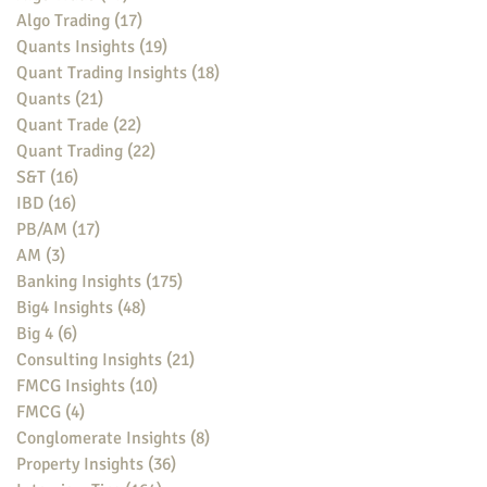
Algo Trading
(17)
17 posts
Quants Insights
(19)
19 posts
Quant Trading Insights
(18)
18 posts
Quants
(21)
21 posts
Quant Trade
(22)
22 posts
Quant Trading
(22)
22 posts
S&T
(16)
16 posts
IBD
(16)
16 posts
PB/AM
(17)
17 posts
AM
(3)
3 posts
Banking Insights
(175)
175 posts
Big4 Insights
(48)
48 posts
Big 4
(6)
6 posts
Consulting Insights
(21)
21 posts
FMCG Insights
(10)
10 posts
FMCG
(4)
4 posts
Conglomerate Insights
(8)
8 posts
Property Insights
(36)
36 posts