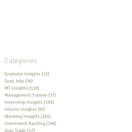
Categories
Graduate Insights
(15)
15 posts
Grad Jobs
(36)
36 posts
MT Insights
(119)
119 posts
Management Trainee
(37)
37 posts
Internship Insights
(195)
195 posts
Interns Insights
(92)
92 posts
iBanking Insights
(261)
261 posts
Investment Banking
(196)
196 posts
Algo Trade
(17)
17 posts