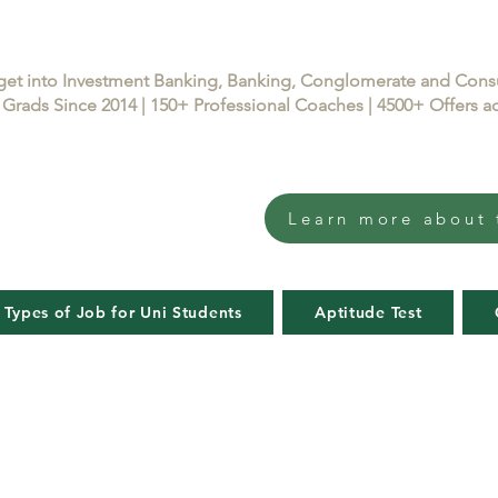
get into Investment Banking, Banking, Conglomerate and Con
Grads Since 2014 | 150+ Professional Coaches | 4500+ Offers
Learn more about 
 Types of Job for Uni Students
Aptitude Test