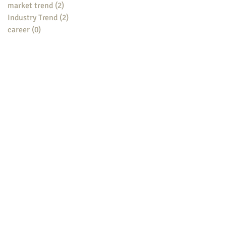
market trend
(2)
2 posts
Industry Trend
(2)
2 posts
career
(0)
0 posts