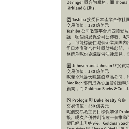
Deringer 嘅咨詢服務，而 Thoma B
Kirkland & Ellis。 
.
7️⃣ Toshiba 接受日本產業合作社
交易價值：180 億美元 
Toshiba 公司嘅董事會周四接
議，呢個消息係公司公佈嘅。呢筆交易會
元，可能標誌住呢個企業集團內部動盪時
司日本產業合作社嘅財務顧問。Tos
務所為呢份協議提供法律意見，
.
6️⃣ Johnson and Johnson 終於買咗
交易價值：180 億美元 
呢間全球最大嘅醫療產品公司，喺2022
MedTech 部門成為心血管創新嘅領導者。J.
顧問，而 Goldman Sachs & Co
.
5️⃣ Prologis 與 Duke Realty 合併 
交易價值：230 億美元 
呢個交易嘅主要目標係加強 Pro
援。呢次合併仲創造咗一個推動可持
價已經上升咗9%。Goldman Sachs 同