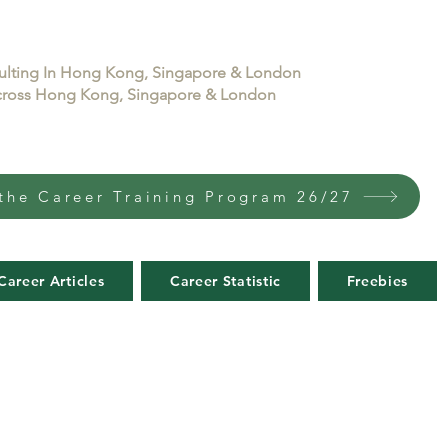
sulting In Hong Kong, Singapore & London
 across Hong Kong, Singapore & London
the Career Training Program 26/27
Career Articles
Career Statistic
Freebies