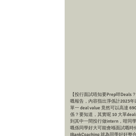
【投行面試唔知要Prep咩Deals
嘅報告，內容指出淨係計2023年頭半
單一 deal value 竟然可以
係？要知道，其實呢 10 大單deal
到其中一間投行做intern，咁
嘅係同學好大可能會喺面試嘅時候被問
IBankCoaching 就為同學好好