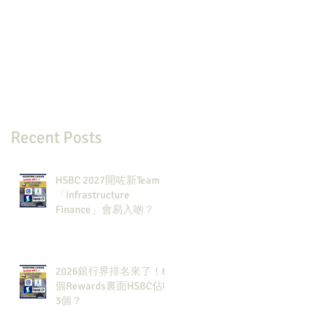
Recent Posts
HSBC 2027開咗新Team：
「Infrastructure
Finance」會易入啲？
2026銀行界排名來了！6
個Rewards裏面HSBC佔咗
3個？