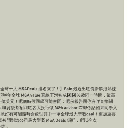
？全球十大 M&ADeals 排名來了！】Bain 最近出咗份新鮮滾熱辣
年全球 M&A value 直線下滑咗成4️⃣4️⃣%😱同一時間，最高
高達 690 億美元！呢個時候同學可能會問：呢份報告同你有咩直接關
s 嘅背後都招聘咗各大投行做 M&A advisor 🙊即係話如果同學入
同學就好有可能隨時會處理其中一單全球最大型嘅deal！更加重要
到該公司最大型嘅 M&A Deals 係咩，所以今次 
整合咗：