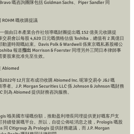
ravo 嘅咨詢團隊包括 Goldman Sachs、Piper Sandler 同 
同 ROHM 嘅收購提議 
受咗一個由日本產業合作社領導嘅財團提出嘅 152 億美元收購提
以每股 4,620 日元嘅價格估值 Toshiba，總值有 2 萬億日
期嘅結束。Davis Polk & Wardwell 係東京嘅私募股權公
hiba 報道
指出
 Morrison & Foerster 同埋另外三間日本律師事
需要股東批准先至生效。
 Abiomed 
年12月宣布成功收購 Abiomed Inc. 呢筆交易令 J&J 嘅 
P. Morgan Securities LLC 係 Johnson & Johnson 嘅財務
. LLC 則為 Abiomed 提供財務咨詢服務。 
logis 喺美國市場嘅份額，推動盈利增長同埋提供更好嘅客戶支
續發展嘅平台。所以，自從公佈咗消息之後，Prologis 嘅股
 Citigroup 為 Prologis 提供財務建議，而 J.P. Morgan 