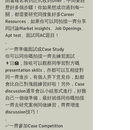
由遞報名表到正式收到Offer，中間要經
歷好多個步驟！你如果想成功過到每一
關，都需要研究同搜集好多Career 
Resources，如果你可以同拍擋一齊分享
同討論Market insights、Job Openings、
Apt test、面試同AC題目！
.
✅一齊準備面試或Case Study
你可以同你嘅拍擋一齊去練習面試
👩🏻‍🏫，除咗可以觀察同學習對方嘅
presentation skills，亦都可以互相提對
同一齊進步，有個人畀下意見你，點都
會比自己對塊鏡練習好啦！另外，Case 
discussion通常會以小組形式進行，好難
自己一個做準備，最好就係同你嘅拍擋
一齊去研究案例同做練習，齊齊增進
discussion技巧！
.
✅一齊參加Case Competition