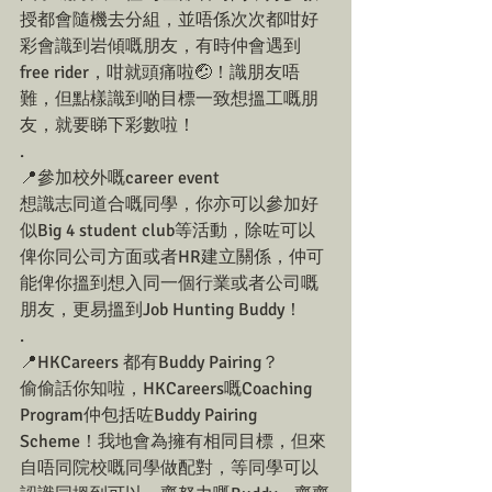
授都會隨機去分組，並唔係次次都咁好
彩會識到岩傾嘅朋友，有時仲會遇到
free rider，咁就頭痛啦🤕！識朋友唔
難，但點樣識到啲目標一致想搵工嘅朋
友，就要睇下彩數啦！
.
📍參加校外嘅career event
想識志同道合嘅同學，你亦可以參加好
似Big 4 student club等活動，除咗可以
俾你同公司方面或者HR建立關係，仲可
能俾你搵到想入同一個行業或者公司嘅
朋友，更易搵到Job Hunting Buddy！
.
📍HKCareers 都有Buddy Pairing？
偷偷話你知啦，HKCareers嘅Coaching 
Program仲包括咗Buddy Pairing 
Scheme！我地會為擁有相同目標，但來
自唔同院校嘅同學做配對，等同學可以