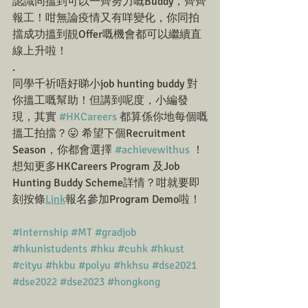
認識同搵到可以一齊努力嘅Buddy，齊齊
報工！咁無論疫情又有咩變化，你同拍
擋成功搵到靚Offer嘅機會都可以繼續直
線上升啦！
.
同學千祈唔好睇小job hunting buddy 對
你搵工嘅幫助！但講到呢度，小編發
現，其實 
#HKCareers
 都算係你地每個嘅
搵工拍擋？😛 希望下個Recruitment 
Season，你都會選擇 
#achievewithus
 ！
想知更多HKCareers Program 及Job 
Hunting Buddy Scheme詳情？咁就要即
刻按條
Link
報名參加Program Demo啦！
#Internship
#MT
#gradjob
#hkunistudents
#hku
#cuhk
#hkust
#cityu
#hkbu
#polyu
#hkhsu
#dse2021
#dse2022
#dse2023
#hongkong