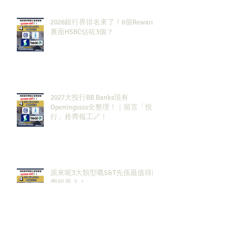
2026銀行界排名來了！6個Rewards
裏面HSBC佔咗3個？
2027大投行BB Banks現有
Openingssss全整理！｜留言「投
行」拎齊報工🔗！
原來呢3大類型嘅S&T先係最值得同
學留意？！