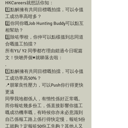
HKCareers就想話你知：
1️⃣點解擁有共同目標嘅拍擋，可以令搵
工成功率高咁多？
2️⃣你同你嘅Job Hunting Buddy可以點互
相幫助？
3️⃣除咗學校，你仲可以點樣搵到志同道
合嘅搵工拍擋？
所有Y1/ Y2 同學都冇理由錯過今日呢篇
文！快啲畀個♥️就睇落去啦：
.
1️⃣點解擁有共同目標嘅拍擋，可以令搵
工成功率高50%？
📍朋輩良性壓力，可以Push你行得更快
更遠
同學我地都係人，有惰性係好正常嘅。
而你報咗幾多份工，係直接影響你搵工
嘅成功機率嘅，有時候你亦未必意識到
自己係報工路上係行得快定慢，報咗5份
工就夠？定報咗50份工先夠？其他人又