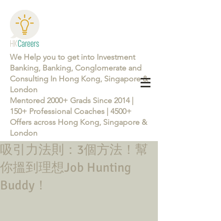
We Help you to get into Investment
Banking, Banking, Conglomerate and
Consulting In Hong Kong, Singapore &
London
Mentored 2000+ Grads Since 2014 |
150+ Professional Coaches | 4500+
Offers across Hong Kong, Singapore &
London
吸引力法則：3個方法！幫
Learn more about the Career Training Program 26/27
你搵到理想Job Hunting
Buddy！