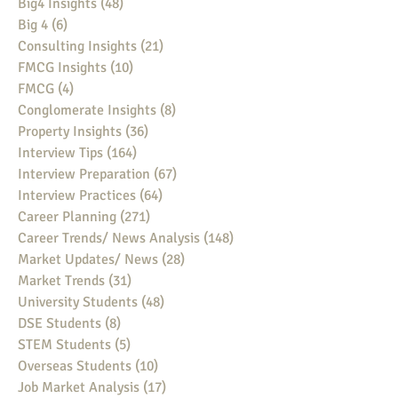
Big4 Insights
(48)
48 posts
Big 4
(6)
6 posts
Consulting Insights
(21)
21 posts
FMCG Insights
(10)
10 posts
FMCG
(4)
4 posts
Conglomerate Insights
(8)
8 posts
Property Insights
(36)
36 posts
Interview Tips
(164)
164 posts
Interview Preparation
(67)
67 posts
Interview Practices
(64)
64 posts
Career Planning
(271)
271 posts
Career Trends/ News Analysis
(148)
148 posts
Market Updates/ News
(28)
28 posts
Market Trends
(31)
31 posts
University Students
(48)
48 posts
DSE Students
(8)
8 posts
STEM Students
(5)
5 posts
Overseas Students
(10)
10 posts
Job Market Analysis
(17)
17 posts