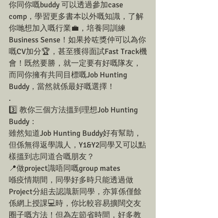
你同你嘅buddy 可以透過參加case 
comp，學習更多書本以外嘅知識，了解
你哋想加入嘅行業💼，培養同訓練
Business Sense！如果拎咗獎仲可以為你
嘅CV加分🏆，甚至獲得面試Fast Track機
會！既然要勝，就一定要有好嘅隊友，
而同你擁有共同目標嘅Job Hunting 
Buddy，當然就係最好嘅選擇！
.
3️⃣ 教你三個方法搵到理想Job Hunting 
Buddy：
雖然知道Job Hunting Buddy好有幫助，
但係無得返學識人，Y1&Y2同學又可以點
樣搵到志同道合嘅朋友？
📍做project識唔同嘅group mates
喺疫情期間，同學好多時只能透過做
Project分組去認識新同學，亦算係僅餘
係網上授課💻時，你比較容易擴闊交友
圈子嘅方法！但為左節省時間，好多教