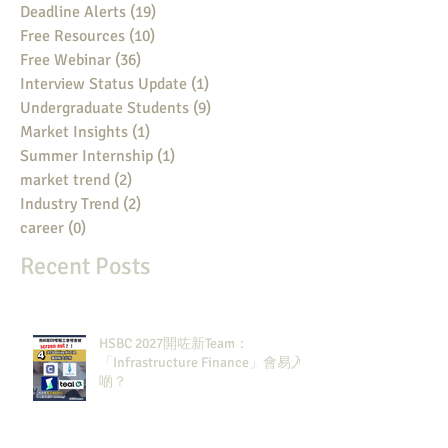
Deadline Alerts
(19)
19 posts
Free Resources
(10)
10 posts
Free Webinar
(36)
36 posts
Interview Status Update
(1)
1 post
Undergraduate Students
(9)
9 posts
Market Insights
(1)
1 post
Summer Internship
(1)
1 post
market trend
(2)
2 posts
Industry Trend
(2)
2 posts
career
(0)
0 posts
Recent Posts
HSBC 2027開咗新Team：
「Infrastructure Finance」會易入
啲？