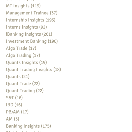
MT Insights
(119)
119 posts
Management Trainee
(37)
37 posts
Internship Insights
(195)
195 posts
Interns Insights
(92)
92 posts
iBanking Insights
(261)
261 posts
Investment Banking
(196)
196 posts
Algo Trade
(17)
17 posts
Algo Trading
(17)
17 posts
Quants Insights
(19)
19 posts
Quant Trading Insights
(18)
18 posts
Quants
(21)
21 posts
Quant Trade
(22)
22 posts
Quant Trading
(22)
22 posts
S&T
(16)
16 posts
IBD
(16)
16 posts
PB/AM
(17)
17 posts
AM
(3)
3 posts
Banking Insights
(175)
175 posts