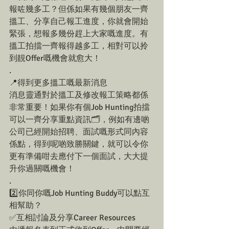
報咗幾多工？但係如果有幾個朋友一齊
搵工、分享自己報工進度，你就會開始
緊張，想報多幾份趕上大家嘅進度。有
搵工拍擋一齊報得越多工，相對可以拎
到靚Offer嘅機會就愈大！
.
📍得到更多搵工嘅最新消息
消息靈通對於搵工及修改報工策略都係
非常重要！如果你有個Job Hunting拍擋
可以一齊分享重點資訊🗂，例如有邊啲
公司已經開始招聘、面試嘅形式同內容
係點，得到呢啲致勝關鍵，就可以令你
更有準備咁去應付下一個面試，大大提
升你過關嘅機會！
.
2️⃣你同你嘅Job Hunting Buddy可以點互
相幫助？
✅互相討論及分享Career Resources