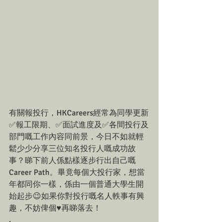
有關報投行，HKCareers經常為同學更新
✅報工限期、✅面試進度及✅各間投行及
部門嘅工作內容同前景，今日不如就輕
鬆少少分享三位知名投行人嘅成功故
事？睇下前人係點樣逐步行出自己嘅
Career Path。畢竟每個大投行家，想當
年都同你一樣，係由一個普通大學生開
始起步😉如果你對投行嘅名人軼事有興
趣，不妨俾個♥️再睇落去！
.