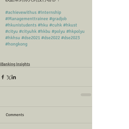
#achievewithus
#Internship
#Managementtrainee
#gradjob
#hkunistudents
#hku
#cuhk
#hkust
#cityu
#cityuhk
#hkbu
#polyu
#hkpolyu
#hkhsu
#dse2021
#dse2022
#dse2023
#hongkong
iBanking Insights
Comments