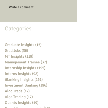
Write a comment...
Categories
Graduate Insights
(15)
15 posts
Grad Jobs
(36)
36 posts
MT Insights
(119)
119 posts
Management Trainee
(37)
37 posts
Internship Insights
(195)
195 posts
Interns Insights
(92)
92 posts
iBanking Insights
(261)
261 posts
Investment Banking
(196)
196 posts
Algo Trade
(17)
17 posts
Algo Trading
(17)
17 posts
Quants Insights
(19)
19 posts