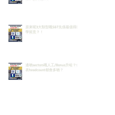
原來呢3大類型嘅S&T先係最值得同
學留意？！
邊啲sectors嘅人工/Bonus升咗？代
表headcount都會多啲？
香港同新加坡大學生2026/27必攻
之地！仲掙扎緊點樣喺呢個環境搵
到發展方向？AI & Strategy