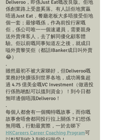
Deliveroo，即係Just Eat嘅改良版。佢地
係創業路上受盡奚落。有人話佢地實贏
唔過Just Eat，餐廳老板大多唔接受佢地
個一套；最慘嘅係，作為前投行家嘅
佢，係公司唯一一個速遞員，需要親身
送外賣俾客人，去了解同優化顧客體
驗。佢以前嘅同事知道左之後，就成日
嗌外賣黎笑佢（都話IBanker成日叫外賣
😂）
.
雖然最初不被大家睇好，但Deliveroo嘅
業務好快擴張到世界各地，成功籌集超
過 4.75 億美金嘅VC Investment（做過投
行係熟啲點可以搵到資金）！到今日都
無咩邊個唔識Deliveroo！
.
每個人都會有一個獨特嘅故事，而你嘅
故事會唔會都同投行拉上關係？幻想係
無用嘅，行動最實際，一於去睇下 
HKCareers Career Coaching Program
可
以點幫到你入到投行啦😚！