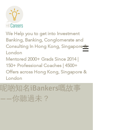
We Help you to get into Investment
Banking, Banking, Conglomerate and
Consulting In Hong Kong, Singapore &
London
Mentored 2000+ Grads Since 2014 |
150+ Professional Coaches | 4500+
Offers across Hong Kong, Singapore &
London
呢啲知名iBankers嘅故事
Learn more about the Career Training Program 26/27
——你聽過未？