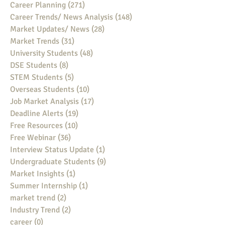
Career Planning
(271)
271 posts
Career Trends/ News Analysis
(148)
148 posts
Market Updates/ News
(28)
28 posts
Market Trends
(31)
31 posts
University Students
(48)
48 posts
DSE Students
(8)
8 posts
STEM Students
(5)
5 posts
Overseas Students
(10)
10 posts
Job Market Analysis
(17)
17 posts
Deadline Alerts
(19)
19 posts
Free Resources
(10)
10 posts
Free Webinar
(36)
36 posts
Interview Status Update
(1)
1 post
Undergraduate Students
(9)
9 posts
Market Insights
(1)
1 post
Summer Internship
(1)
1 post
market trend
(2)
2 posts
Industry Trend
(2)
2 posts
career
(0)
0 posts