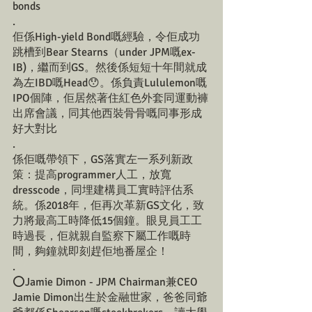
bonds
.
佢係High-yield Bond嘅經驗，令佢成功
跳槽到Bear Stearns（under JPM嘅ex-
IB)，繼而到GS。然後係短短十年間就成
為左IBD嘅Head😯。係負責Lululemon嘅
IPO個陣，佢居然著住紅色外套同運動褲
出席會議，同其他西裝骨骨嘅同事形成
好大對比
.
係佢嘅帶領下，GS落實左一系列新政
策：提高programmer人工，放寬
dresscode，同埋建構員工實時評估系
統。係2018年，佢再次革新GS文化，致
力將最高工時降低15個鐘。眼見員工工
時過長，佢就親自監察下屬工作嘅時
間，夠鐘就即刻趕佢地番屋企！
.
⭕️Jamie Dimon - JPM Chairman兼CEO
Jamie Dimon出生於金融世家，爸爸同爺