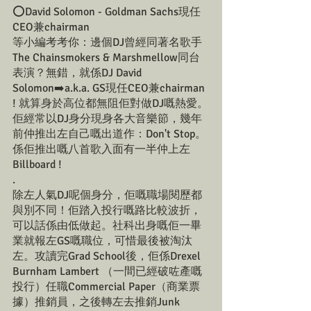
⭕️David Solomon - Goldman Sachs現任
CEO兼chairman
等小編考考你：邊個DJ曾經同著名歌手
The Chainsmokers & Marshmellow同台
表演？無錯，就係DJ David 
Solomon➡️a.k.a. GS現任CEO兼chairman 
! 就算身於高位都無阻佢對做DJ嘅熱愛。
佢經常以DJ身分現身各大音樂節，幾年
前仲推出左自己嘅出道作：Don't Stop。
係佢推出嘅八首歌入面有一半仲上左
Billboard !
.
除左人氣DJ呢個身分，佢嘅職場閱歷都
與別不同！佢踏入投行嘅路比較波折，
可以話係由低做起。社科出身嘅佢一畢
業就報左GS嘅職位，可惜最後被淘汰
左。攻讀完Grad School後，佢係Drexel 
Burnham Lambert （一間已經破咗產嘅
投行）任職Commercial Paper（商業票
據）推銷員，之後轉左去推銷Junk 