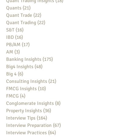
Quant Trading Insights
(18)
18 posts
Quants
(21)
21 posts
Quant Trade
(22)
22 posts
Quant Trading
(22)
22 posts
S&T
(16)
16 posts
IBD
(16)
16 posts
PB/AM
(17)
17 posts
AM
(3)
3 posts
Banking Insights
(175)
175 posts
Big4 Insights
(48)
48 posts
Big 4
(6)
6 posts
Consulting Insights
(21)
21 posts
FMCG Insights
(10)
10 posts
FMCG
(4)
4 posts
Conglomerate Insights
(8)
8 posts
Property Insights
(36)
36 posts
Interview Tips
(164)
164 posts
Interview Preparation
(67)
67 posts
Interview Practices
(64)
64 posts