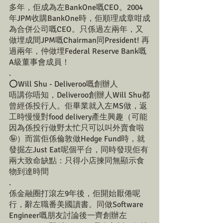
多年，佢成為左BankOne嘅CEO。2004
年JPM收購BankOne時，佢順理成章咁成
為合併公司嘅CEO。只係過左兩年，又
做埋成間JPM嘅Chairman同President! 再
過兩年，仲做埋Federal Reserve Bank嘅
A級董事會成員！
.
⭕️Will Shu - Deliveroo嘅創辦人
唔講你唔知，Deliveroo創辦人Will Shu都
曾經係投行人。佢畢業就入左MS做，返
工時慢慢對food delivery產生興趣（可能
因為係投行做野太忙只可以叫外賣食啦
🤪）而當佢係倫敦做Hedge Fund時，就
發掘左Just Eat呢個平台，同時發現佢有
兩大致命缺點：只得小店揀同無顯示食
物到達時間
.
係金融圈打滾左9年後，佢開始厭倦呢
行，辭左職番美國讀書。同做Software 
Engineer嘅朋友討論後一齊創辦左