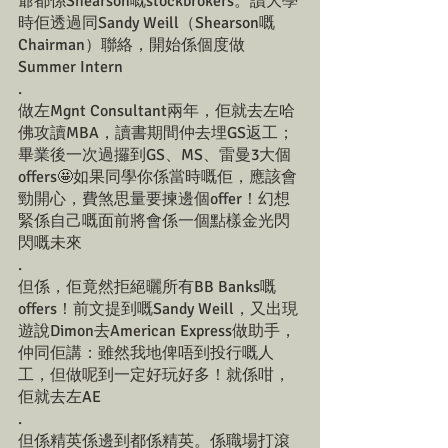
爺都係Shearson嘅stockbrokers。讀大學
時佢透過同Sandy Weill（Shearson嘅
Chairman）聯絡，開始係個度做
Summer Intern
.
做左Mgnt Consultant兩年，佢就去左哈
佛攻讀MBA，讀書期間仲去埋GS返工；
畢業後一次過攞到GS、MS、雷曼3大個
offers🤩如果同學你係當時嘅佢，應該會
勁開心，費煞思量要揀邊個offer！幻想
緊係自己嘅面前將會係一個點樣金光閃
閃嘅未來
.
但係，佢竟然拒絕曬所有BB Banks嘅
offers！前文提到嘅Sandy Weill，又出現
遊說Dimon去American Express做助手，
仲同佢講：雖然我地俾唔到投行嘅人
工，但做呢到一定好玩好多！就係咁，
佢就去左AE
.
但係精英係邊到都係精英。係職場打滾