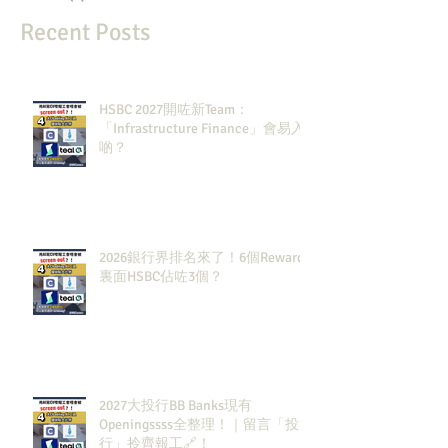
Recent Posts
HSBC 2027開咗新Team：
「Infrastructure Finance」會易入
啲？
2026銀行界排名來了！6個Rewards
裏面HSBC佔咗3個？
2027大投行BB Banks現有
Openingssss全整理！｜留言「投
行」拎齊報工🔗！