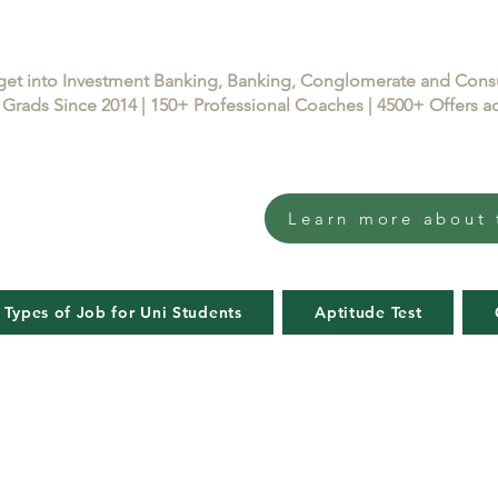
get into Investment Banking, Banking, Conglomerate and Con
Grads Since 2014 | 150+ Professional Coaches | 4500+ Offers
Learn more about 
 Types of Job for Uni Students
Aptitude Test