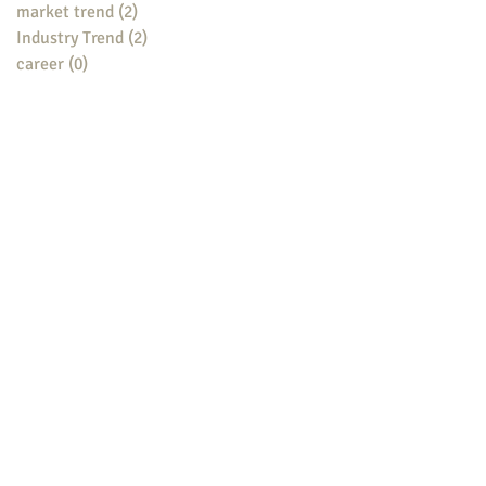
market trend
(2)
2 posts
Industry Trend
(2)
2 posts
career
(0)
0 posts