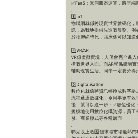
✅FaaS：無伺服器運算，將雲端
.
3️⃣IoT
物聯網就係將現實世界數碼化，
訊，為我地提供先進嘅服務。例
於物聯網時代，張床係可以知道個
.
4️⃣VR/AR
VR係虛擬實境，人係會完全進
構嘅世界入面。而AR就係擴增
輔助現實生活。同學一定要分得
.
5️⃣Digitalisation
數位化就係將資訊轉換成數字格
流程通通數據化，令同事更有效
後，就可以進一步：✅數位優化
規模地使用數位化嘅資源，員工
發、商業模式等各種層面
.
睇完以上嘅5️⃣個求職市場最熱門嘅