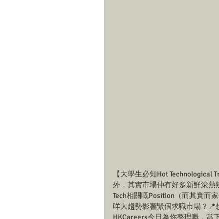
【大學生必知Hot Technologic
外，其實市場仲有好多新鮮滾熱
Tech相關嘅Position（而其
咩大趨勢影響緊個求職市場？📍想
HKCareers今日為你整理嘅，當下最熱門