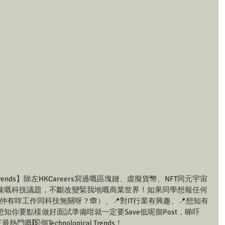
al Trends】除左HKCareers寫過嘅區塊鏈、虛擬貨幣、NFT同元宇宙
辣嘅科技議題，不斷改變緊我地嘅商業世界！如果同學想報任何
實而家仲有咩工作同科技無關呀？🙈）、📍對IT行業有興趣、📍想知有
知你要點樣做好面試準備咁就一定要Save低呢個Post，睇吓
嘅5️⃣個Technological Trends！