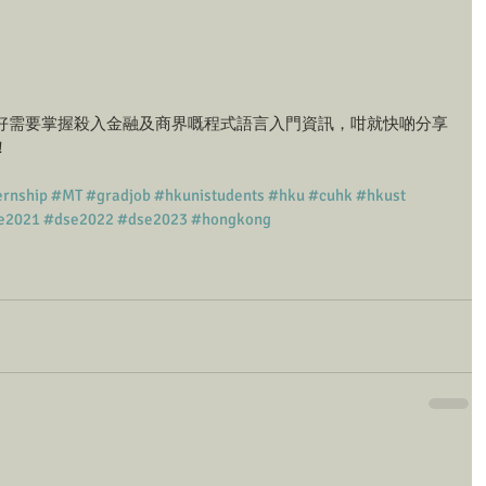
好需要掌握殺入金融及商界嘅程式語言入門資訊，咁就快啲分享
！
ernship
#MT
#gradjob
#hkunistudents
#hku
#cuhk
#hkust
e2021
#dse2022
#dse2023
#hongkong