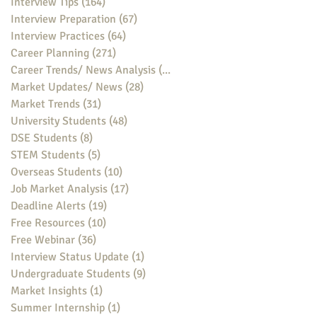
Interview Tips
(164)
164 posts
Interview Preparation
(67)
67 posts
Interview Practices
(64)
64 posts
Career Planning
(271)
271 posts
Career Trends/ News Analysis
(148)
148 posts
Market Updates/ News
(28)
28 posts
Market Trends
(31)
31 posts
University Students
(48)
48 posts
DSE Students
(8)
8 posts
STEM Students
(5)
5 posts
Overseas Students
(10)
10 posts
Job Market Analysis
(17)
17 posts
Deadline Alerts
(19)
19 posts
Free Resources
(10)
10 posts
Free Webinar
(36)
36 posts
Interview Status Update
(1)
1 post
Undergraduate Students
(9)
9 posts
Market Insights
(1)
1 post
Summer Internship
(1)
1 post