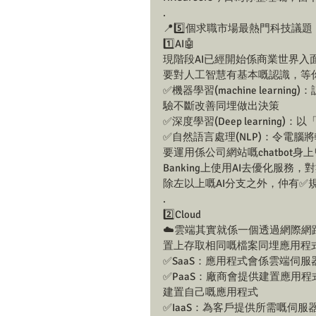
.
📍5️⃣個求職市場最熱門科技議題
1️⃣AI🤖
現階段AI已經開始係商業世界入
要對人工智慧有基本嘅認識，等
✅機器學習(machine lear
驗不斷改善同埋做出決策
✅深度學習(Deep learni
✅自然語言處理(NLP)：令電
要運用係公司網站嘅chatbot身
Banking上使用AI去優化服
除左以上嘅AI分支之外，仲有✅規則引擎
.
2️⃣Cloud
☁️雲端其實就係一個透過網際
置上存取相同嘅檔案同埋應用程
✅SaaS：應用程式會係雲端伺
✅PaaS：廠商會提供建置應用
建置自己嘅應用程式
✅IaaS：為客戶提供所需嘅伺