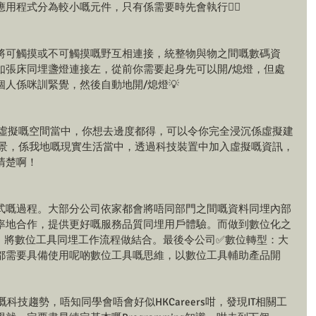
應用程式分為較小嘅元件，只有係需要時先會執行👍🏼
將可觸摸或不可觸摸嘅野互相連接，統整物與物之間嘅數碼資
如張床同埋盞燈連接左，從前你需要起身先可以開/熄燈，但處
人係咪訓緊覺，然後自動地開/熄燈💡
入虛擬嘅空間當中，你想去邊度都得，可以令你完全浸沉係虛擬建
實景，係我地嘅現實生活當中，透過科技裝置中加入虛擬嘅資訊，
清楚啊！
式嘅過程。大部分公司依家都會將唔同部門之間嘅資料同埋內部
率地合作，提供更好嘅服務品質同埋用戶體驗。而做到數位化之
：將數位工具同埋工作流程做結合。最後令公司✅數位轉型：大
都需要具備使用呢啲數位工具嘅思維，以數位工具輔助產品開
科技趨勢，唔知同學會唔會好似HKCareers咁，發現IT相關工