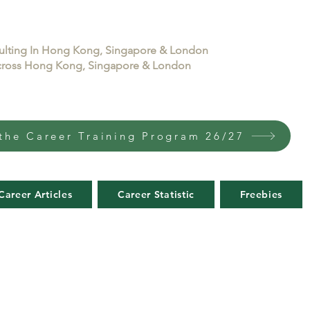
sulting In Hong Kong, Singapore & London
 across Hong Kong, Singapore & London
the Career Training Program 26/27
Career Articles
Career Statistic
Freebies