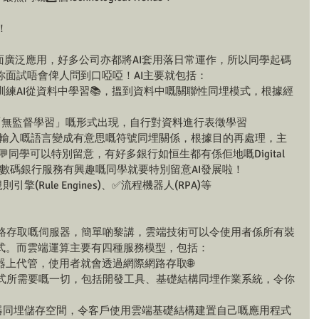
！
面廣泛應用，好多公司亦都將AI套用落日常運作，所以同學起碼
你面試唔會俾人問到口啞啞！AI主要就包括：
ning)：訓練AI從資料中學習📚，搵到資料中嘅關聯性同埋模式，根據經
ng)：以「無監督學習」嘅形式出現，自行對資料進行表徵學習
腦將輸入嘅語言變成有意思嘅符號同埋關係，根據目的再處理，主
上💬同學可以特別留意，有好多銀行如恒生都有係佢地嘅Digital 
務，對數碼銀行服務有興趣嘅同學就要特別留意AI發展啦！
(Rule Engines)、✅流程機器人(RPA)等
網路存取嘅伺服器，簡單啲黎講，雲端技術可以令使用者係所有裝
式。而雲端運算主要有四種服務模型，包括：
服器上代管，使用者就會透過網際網路存取🌐
程式所需要嘅一切，包括開發工具、基礎結構同埋作業系統，令你
服器同埋儲存空間，令客戶使用雲端基礎結構建置自己嘅應用程式