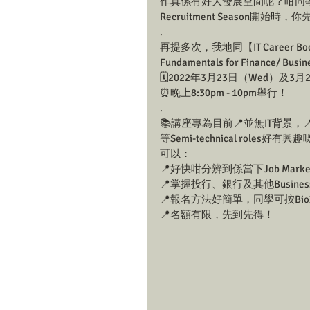
作真係有好大發展空間呢？咁同學就
Recruitment Season開始
.
再提多次，我地同【IT Career Boost
Fundamentals for Finance/ Bu
🗓2022年3月23日（Wed）及3月2
⏰晚上8:30pm - 10pm舉行！
.
📚講座專為目前📍並無IT背景，📍但對Bus
等Semi-technical role
可以：
📍好快咁分辨到係當下Job Marke
📍掌握投行、銀行及其他Business ro
📍報名方法好簡單，同學可按Bio或IG 
📍名額有限，先到先得！