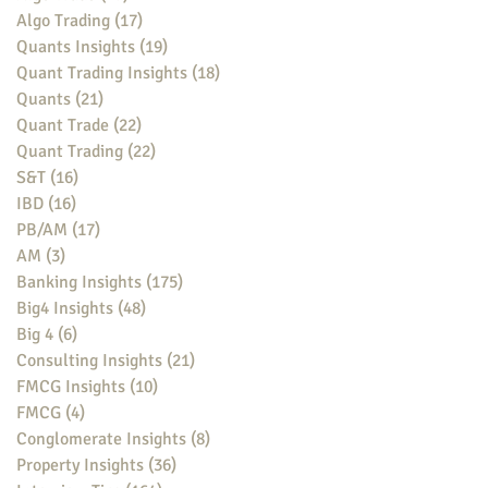
Algo Trading
(17)
17 posts
Quants Insights
(19)
19 posts
Quant Trading Insights
(18)
18 posts
Quants
(21)
21 posts
Quant Trade
(22)
22 posts
Quant Trading
(22)
22 posts
S&T
(16)
16 posts
IBD
(16)
16 posts
PB/AM
(17)
17 posts
AM
(3)
3 posts
Banking Insights
(175)
175 posts
Big4 Insights
(48)
48 posts
Big 4
(6)
6 posts
Consulting Insights
(21)
21 posts
FMCG Insights
(10)
10 posts
FMCG
(4)
4 posts
Conglomerate Insights
(8)
8 posts
Property Insights
(36)
36 posts