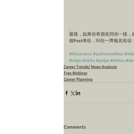
.
最後，如果你有朋友同你一樣，
個Post俾佢，叫佢一齊報名啦😛
#hkcareers
#achievewithus
#Int
#cityu
#hkbu
#polyu
#hkhsu
#ds
Career Trends/ News Analysis
Free Webinar
Career Planning
Comments