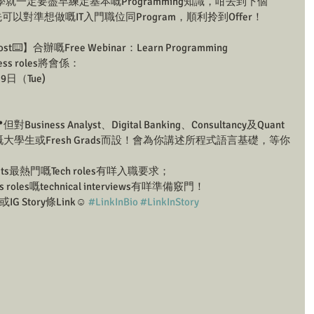
一定要盡早練定基本嘅Programming知識，咁去到下個
時，你先可以對準想做嘅IT入門職位同Program，順利拎到Offer！
⌨️】合辦嘅Free Webinar：Learn Programming 
siness roles將會係：
9日（Tue)
iness Analyst、Digital Banking、Consultancy及Quant
s好有興趣嘅大學生或Fresh Grads而設！會為你講述所程式語言基礎，等你
ts最熱門嘅Tech roles有咩入職要求；
les嘅technical interviews有咩準備竅門！
Story條Link☺️ 
#LinkInBio
#LinkInStory