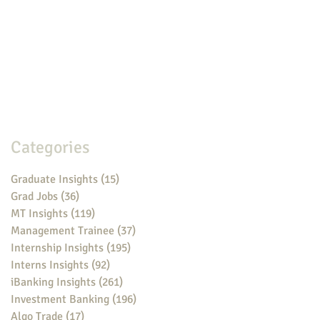
Categories
Graduate Insights
(15)
15 posts
Grad Jobs
(36)
36 posts
MT Insights
(119)
119 posts
Management Trainee
(37)
37 posts
Internship Insights
(195)
195 posts
Interns Insights
(92)
92 posts
iBanking Insights
(261)
261 posts
Investment Banking
(196)
196 posts
Algo Trade
(17)
17 posts