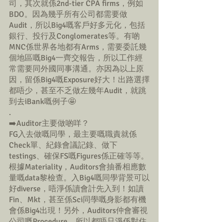
司，其次就係2nd-tier CPA firms，例如
BDO。因為幾乎所有公司都需要做
Audit，所以Big4嘅客戶好多元化，包括
銀行、投行及Conglomerates等。有啲
MNC係世界各地都有Arms，需要委託幾
個地區嘅Big4一齊交報告，所以工作經
常需要同外國同事溝通。亦因為以上原
因，留係Big4嘅Exposure好大！出路選擇
都唔少，甚至不乏做左幾年Audit，就跳
到去iBank嘅例子🤩
.
➡️Auditor主要做啲咩？
FG入去做嘅同學，最主要嘅職責就係
Check單、紀錄會議記錄、做下
testings、確保FS嘅Figures係正確等等。
根據Materiality，Auditors會抽番相應數
量嘅data黎檢查。入Big4嘅同學背景可以
好diverse，唔淨係讀會計先入到！如讀
Fin、Mkt，甚至係Sci同學嘅身影都有機
會係Big4出現！另外，Auditors仲會審視
公司嘅Procedure，所以都唔只淨係對住