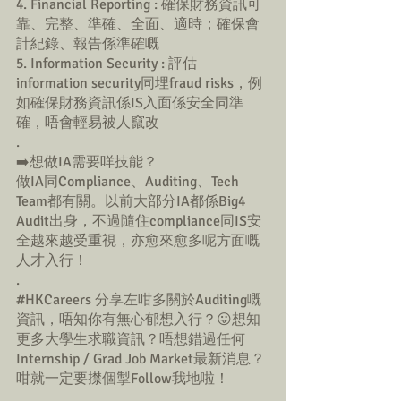
4. Financial Reporting : 確保財務資訊可
靠、完整、準確、全面、適時；確保會
計紀錄、報告係準確嘅
5. Information Security : 評估
information security同埋fraud risks，例
如確保財務資訊係IS入面係安全同準
確，唔會輕易被人竄改
.
➡️想做IA需要咩技能？
做IA同Compliance、Auditing、Tech 
Team都有關。以前大部分IA都係Big4 
Audit出身，不過隨住compliance同IS安
全越來越受重視，亦愈來愈多呢方面嘅
人才入行！ 
.
#HKCareers
 分享左咁多關於Auditing嘅
資訊，唔知你有無心郁想入行？😛想知
更多大學生求職資訊？唔想錯過任何
Internship / Grad Job Market最新消息？
咁就一定要㩒個掣Follow我地啦！