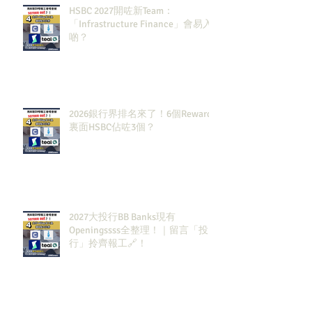
HSBC 2027開咗新Team：
「Infrastructure Finance」會易入
啲？
2026銀行界排名來了！6個Rewards
裏面HSBC佔咗3個？
2027大投行BB Banks現有
Openingssss全整理！｜留言「投
行」拎齊報工🔗！