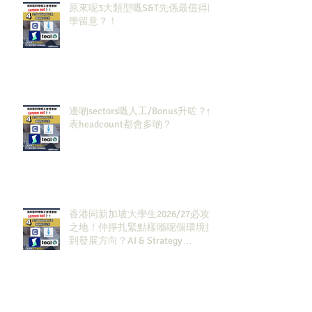
原來呢3大類型嘅S&T先係最值得同
學留意？！
邊啲sectors嘅人工/Bonus升咗？代
表headcount都會多啲？
香港同新加坡大學生2026/27必攻
之地！仲掙扎緊點樣喺呢個環境搵
到發展方向？AI & Strategy
Consulting或者就係你嘅答案。