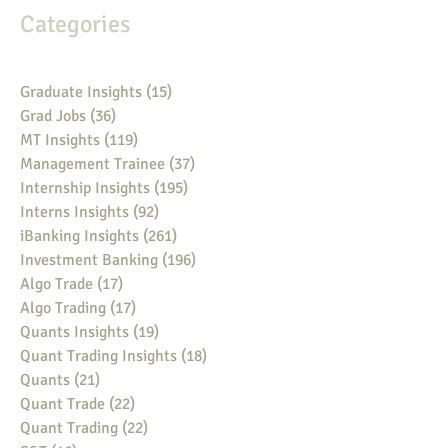
Categories
Graduate Insights
(15)
15 posts
Grad Jobs
(36)
36 posts
MT Insights
(119)
119 posts
Management Trainee
(37)
37 posts
Internship Insights
(195)
195 posts
Interns Insights
(92)
92 posts
iBanking Insights
(261)
261 posts
Investment Banking
(196)
196 posts
Algo Trade
(17)
17 posts
Algo Trading
(17)
17 posts
Quants Insights
(19)
19 posts
Quant Trading Insights
(18)
18 posts
Quants
(21)
21 posts
Quant Trade
(22)
22 posts
Quant Trading
(22)
22 posts