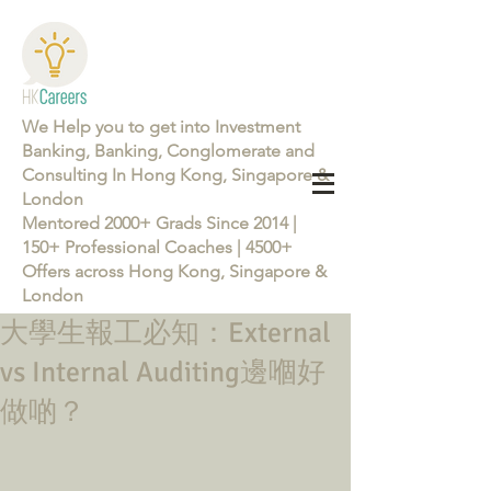
We Help you to get into Investment
Banking, Banking, Conglomerate and
Consulting In Hong Kong, Singapore &
London
Mentored 2000+ Grads Since 2014 |
150+ Professional Coaches | 4500+
Offers across Hong Kong, Singapore &
London
大學生報工必知：External
Learn more about the Career Training Program 26/27
vs Internal Auditing邊嗰好
做啲？