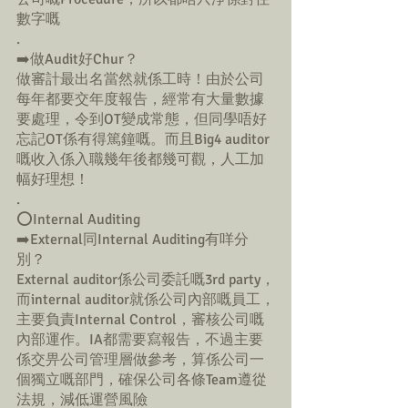
數字嘅
.
➡️做Audit好Chur？
做審計最出名當然就係工時！由於公司
每年都要交年度報告，經常有大量數據
要處理，令到OT變成常態，但同學唔好
忘記OT係有得篤鐘嘅。而且Big4 auditor
嘅收入係入職幾年後都幾可觀，人工加
幅好理想！
.
⭕️Internal Auditing
➡️External同Internal Auditing有咩分
別？
External auditor係公司委託嘅3rd party，
而internal auditor就係公司內部嘅員工，
主要負責Internal Control，審核公司嘅
內部運作。IA都需要寫報告，不過主要
係交畀公司管理層做參考，算係公司一
個獨立嘅部門，確保公司各條Team遵從
法規，減低運營風險