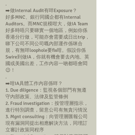
.
➡️做Internal Audit有咩Exposure？
好多MNC、銀行同國企都有Internal 
Auditors。而MNC規模咁大，做IA Team
好多時唔只要睇實一個地區，例如你係
香港分行做，可能亦會需要成日出trip，
睇下公司不同公司嘅內部運作係咪合
規，有無咩loophole要fix咁。假設你係
Swire到做IA，你就有機會要去內地、英
國或美國出差，工作內容一啲都唔會悶
😉！
.
➡️咁IA具體工作內容係咩？
1. Due diligence：監視各個部門有無遵
守內部政策、法律及監管條例
2. Fraud investigation：按管理層指示，
進行特別調查，留意公司有無貪污情況
3. Mgnt consulting：向管理層匯報公司
現有漏洞同提出相應解決方法，同埋訂
立審計政策同程序