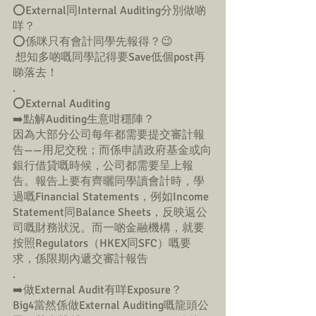
⭕️External同Internal Auditing分別做啲
咩？
⭕️係咪只有會計同學先報得？😉
 想知多啲嘅同學記得要Save低個post再
睇落去！
.
⭕️External Auditing
➡️點解Auditing生意咁穩陣？
因為大部分公司每年都需要提交審計報
告——用尼交稅；而係申請政府基金或向
銀行借貸嘅時候，公司都需要呈上報
告。報告上要有齊曬同學讀會計時，學
過嘅Financial Statements，例如Income 
Statement同Balance Sheets，反映返公
司嘅財務狀況。而一啲金融機構，就要
按照Regulators（HKEX同SFC）嘅要
求，係限期內遞交審計報告
.
➡️做External Audit有咩Exposure？
Big4當然係做External Auditing嘅龍頭公