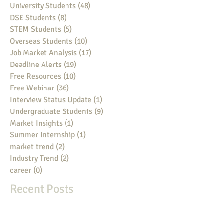
University Students
(48)
48 posts
DSE Students
(8)
8 posts
STEM Students
(5)
5 posts
Overseas Students
(10)
10 posts
Job Market Analysis
(17)
17 posts
Deadline Alerts
(19)
19 posts
Free Resources
(10)
10 posts
Free Webinar
(36)
36 posts
Interview Status Update
(1)
1 post
Undergraduate Students
(9)
9 posts
Market Insights
(1)
1 post
Summer Internship
(1)
1 post
market trend
(2)
2 posts
Industry Trend
(2)
2 posts
career
(0)
0 posts
Recent Posts