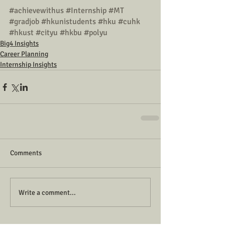
#achievewithus
#Internship
#MT
#gradjob
#hkunistudents
#hku
#cuhk
#hkust
#cityu
#hkbu
#polyu
Big4 Insights
Career Planning
Internship Insights
Comments
Write a comment...