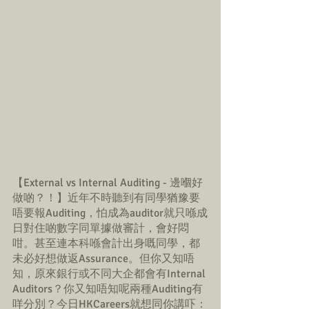
【External vs Internal Auditing - 邊嗰好
做啲？！】近年不時聽到有同學猶豫要
唔要報Auditing，怕成為auditor就只喺成
日對住啲數字同單據做審計，會好悶
咁。甚至連本科喺會計出身嘅同學，都
未必好想做返Assurance。但你又知唔
知，原來銀行或不同大企都會有Internal 
Auditors？你又知唔知呢兩種Auditing有
咩分別？今日HKCareers就想同你講吓：