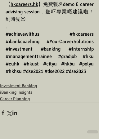
【
hkcareers.hk
】免費報名demo & career 
advising session，聽吓專業嘅建議啦！
到時見😉
.
#achievewithus
#hkcareers
#ibankcoaching
#YourCareerSolutions
#investment
#banking
#Internship
#managementtrainee
#gradjob
#hku
#cuhk
#hkust
#cityu
#hkbu
#polyu
#hkhsu
#dse2021
#dse2022
#dse2023
Investment Banking
iBanking Insights
Career Planning