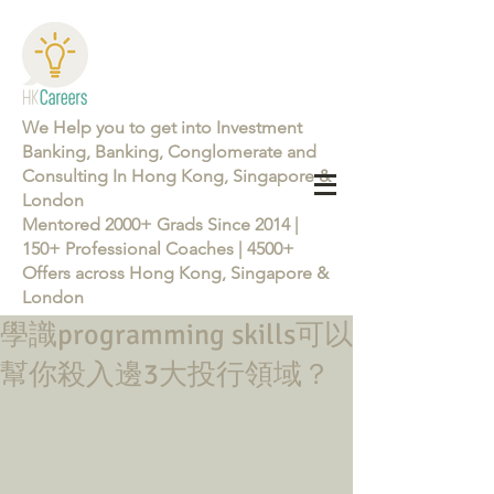
We Help you to get into Investment
Banking, Banking, Conglomerate and
Consulting In Hong Kong, Singapore &
London
Mentored 2000+ Grads Since 2014 |
150+ Professional Coaches | 4500+
Offers across Hong Kong, Singapore &
London
學識programming skills可以
Learn more about the Career Training Program 26/27
幫你殺入邊3大投行領域？