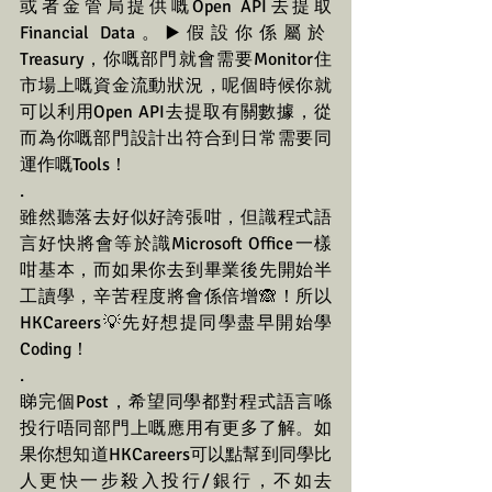
或者金管局提供嘅Open API去提取
Financial Data。▶️假設你係屬於
Treasury，你嘅部門就會需要Monitor住
市場上嘅資金流動狀況，呢個時候你就
可以利用Open API去提取有關數據，從
而為你嘅部門設計出符合到日常需要同
運作嘅Tools！
.
雖然聽落去好似好誇張咁，但識程式語
言好快將會等於識Microsoft Office一樣
咁基本，而如果你去到畢業後先開始半
工讀學，辛苦程度將會係倍增🙈！所以
HKCareers💡先好想提同學盡早開始學
Coding！
.
睇完個Post，希望同學都對程式語言喺
投行唔同部門上嘅應用有更多了解。如
果你想知道HKCareers可以點幫到同學比
人更快一步殺入投行/銀行，不如去