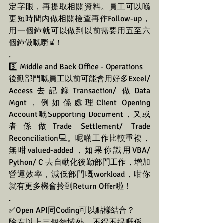
定字眼，再提取相關資料。員工可以喺
更短時間內做相關檢查再作Follow-up，
用一個鐘就可以做到以前需要用五至六
個鐘做嘅嘢⌛！
.
3️⃣ Middle and Back Office - Operations
後勤部門嘅員工以前可能會用好多Excel/ 
Access去記錄Transaction/ 做Data 
Mgnt，例如係處理Client Opening 
Account嘅Supporting Document，又或
者係做Trade Settlement/ Trade 
Reconciliation💻。呢啲工作比較重複，
無咁valued-added，如果你識用VBA/ 
Python/ C 去自動化後勤部門工作，增加
營運效率，減低部門嘅workload，咁你
就有更多機會拎到Return Offer啦！
.
✅Open API同Coding可以點樣結合？
除左以上三個領域外，不得不提嘅係，