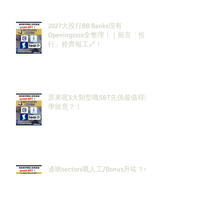
2027大投行BB Banks現有
Openingssss全整理！｜留言「投
行」拎齊報工🔗！
原來呢3大類型嘅S&T先係最值得同
學留意？！
邊啲sectors嘅人工/Bonus升咗？代
表headcount都會多啲？