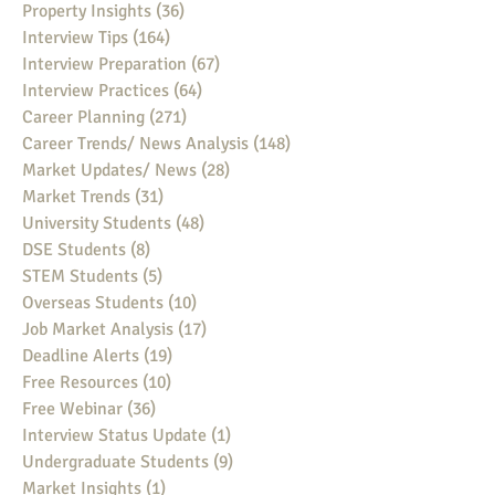
Property Insights
(36)
36 posts
Interview Tips
(164)
164 posts
Interview Preparation
(67)
67 posts
Interview Practices
(64)
64 posts
Career Planning
(271)
271 posts
Career Trends/ News Analysis
(148)
148 posts
Market Updates/ News
(28)
28 posts
Market Trends
(31)
31 posts
University Students
(48)
48 posts
DSE Students
(8)
8 posts
STEM Students
(5)
5 posts
Overseas Students
(10)
10 posts
Job Market Analysis
(17)
17 posts
Deadline Alerts
(19)
19 posts
Free Resources
(10)
10 posts
Free Webinar
(36)
36 posts
Interview Status Update
(1)
1 post
Undergraduate Students
(9)
9 posts
Market Insights
(1)
1 post