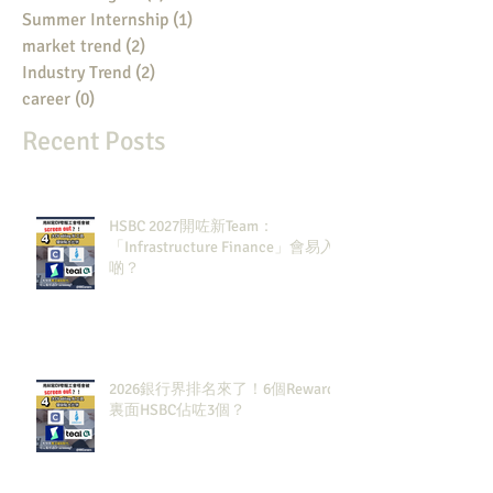
Summer Internship
(1)
1 post
market trend
(2)
2 posts
Industry Trend
(2)
2 posts
career
(0)
0 posts
Recent Posts
HSBC 2027開咗新Team：
「Infrastructure Finance」會易入
啲？
2026銀行界排名來了！6個Rewards
裏面HSBC佔咗3個？