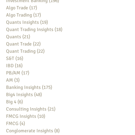
Investment Banking
(196)
196 posts
Algo Trade
(17)
17 posts
Algo Trading
(17)
17 posts
Quants Insights
(19)
19 posts
Quant Trading Insights
(18)
18 posts
Quants
(21)
21 posts
Quant Trade
(22)
22 posts
Quant Trading
(22)
22 posts
S&T
(16)
16 posts
IBD
(16)
16 posts
PB/AM
(17)
17 posts
AM
(3)
3 posts
Banking Insights
(175)
175 posts
Big4 Insights
(48)
48 posts
Big 4
(6)
6 posts
Consulting Insights
(21)
21 posts
FMCG Insights
(10)
10 posts
FMCG
(4)
4 posts
Conglomerate Insights
(8)
8 posts