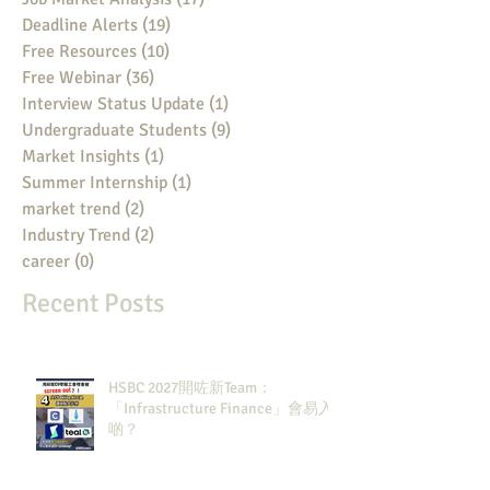
Deadline Alerts
(19)
19 posts
Free Resources
(10)
10 posts
Free Webinar
(36)
36 posts
Interview Status Update
(1)
1 post
Undergraduate Students
(9)
9 posts
Market Insights
(1)
1 post
Summer Internship
(1)
1 post
market trend
(2)
2 posts
Industry Trend
(2)
2 posts
career
(0)
0 posts
Recent Posts
HSBC 2027開咗新Team：
「Infrastructure Finance」會易入
啲？