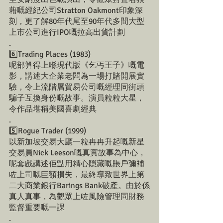
藉嘅經紀公司Stratton Oakmont印象深
刻，更了解80年代尾至90年代多間大型
上市公司進行IPO嘅拉高出貨計劃
.
6️⃣Trading Places (1983)
呢部算得上喺現代版《乞丐王子》嘅電
影，講述大企業老闆為一場打賭開展實
驗，令上流階層貿易公司嘅經理同街頭
騙子互換身份嘅故事。演員粒粒大星，
令作品堪稱美國喜劇經典
.
5️⃣Rogue Trader (1999)
以新加坡交易大廳一粒冉冉升起嘅新星
交易員Nick Leeson嘅真實故事為中心，
呢套戲講述佢點用精心隱藏嘅賬戶彌補
咗上司嘅巨額損失，最終導致世界上第
二大商業銀行Barings Bank破產。由於係
真人真事，為觀眾上咗風險管理同財務
監督重要嘅一課
.