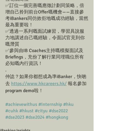
✅訂位一個完善嘅應徵計劃同策略，倍
增自己拎到前台Offer嘅機會——直接參
考iBankers同仿效佢地嘅成功經驗，當然
最為重要啦！
✅透過一系列嘅面試練習，學習具說服
力地講述自己嘅經驗，令面試官見到你
嘅潛質
✅參與由IB Coaches主持嘅模擬面試及
Briefings，充份了解行業同埋職位所有
必知嘅內行資訊！
.
仲諗？如果你都想成為準iBanker，快啲
去 
https://www.hkcareers.hk/
 報名參加
program demo啦！
#achievewithus
#Internship
#hku
#cuhk
#hkust
#cityu
#dse2022
#dse2023
#dse2024
#hongkong
iBanking Insights