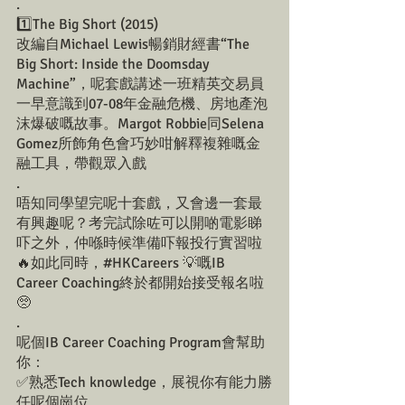
.
1️⃣The Big Short (2015)
改編自Michael Lewis暢銷財經書“The 
Big Short: Inside the Doomsday 
Machine”，呢套戲講述一班精英交易員
一早意識到07-08年金融危機、房地產泡
沫爆破嘅故事。Margot Robbie同Selena 
Gomez所飾角色會巧妙咁解釋複雜嘅金
融工具，帶觀眾入戲
.
唔知同學望完呢十套戲，又會邊一套最
有興趣呢？考完試除咗可以開啲電影睇
吓之外，仲喺時候準備吓報投行實習啦
🔥如此同時，#HKCareers 💡嘅IB 
Career Coaching終於都開始接受報名啦
🥺
.
呢個IB Career Coaching Program會幫助
你：
✅熟悉Tech knowledge，展視你有能力勝
任呢個崗位