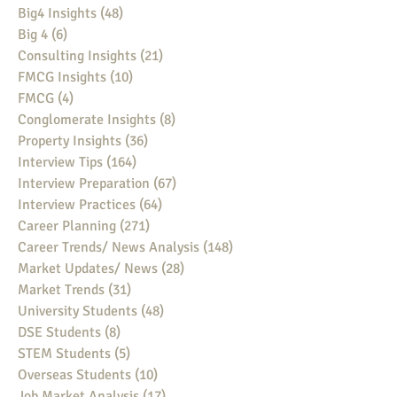
Big4 Insights
(48)
48 posts
Big 4
(6)
6 posts
Consulting Insights
(21)
21 posts
FMCG Insights
(10)
10 posts
FMCG
(4)
4 posts
Conglomerate Insights
(8)
8 posts
Property Insights
(36)
36 posts
Interview Tips
(164)
164 posts
Interview Preparation
(67)
67 posts
Interview Practices
(64)
64 posts
Career Planning
(271)
271 posts
Career Trends/ News Analysis
(148)
148 posts
Market Updates/ News
(28)
28 posts
Market Trends
(31)
31 posts
University Students
(48)
48 posts
DSE Students
(8)
8 posts
STEM Students
(5)
5 posts
Overseas Students
(10)
10 posts
Job Market Analysis
(17)
17 posts