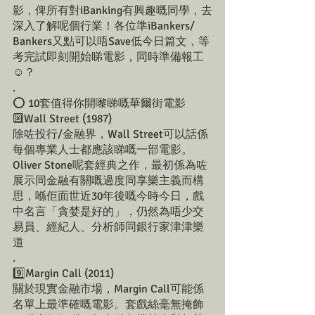
影，俾所有對iBanking有興趣嘅同學，去
深入了解呢個行業！各位準iBankers/ 
Bankers又點可以唔Save低今日篇文，等
考完試即刻開始睇電影，同時準備報工
☺️？
.
⭕️ 10套值得你開嚟睇嘅華爾街電影
🔟Wall Street (1987)
除咗投行/金融界，Wall Street可以話係
每個專業人士都應該睇嘅一部電影。
Oliver Stone呢套經典之作，最初係為咗
展示同金融有關嘅過度同享樂主義而構
思，喺佢面世近30年後嘅今時今日，戲
中名言「貪婪是好的」，仍然為唔少交
易員、經紀人、分析師同銀行家津津樂
道
.
9️⃣Margin Call (2011)
關於現實金融市場，Margin Call可能係
名單上最準確嘅電影。套戲絲毫無掩飾