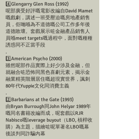
4️⃣Glengarry Glen Ross (1992)
呢部廣受好評嘅電影改編自David Mamet
嘅戲劇，講述一班受壓迫嘅房地產銷售
員，佢哋喺為不道德嘅公司工作多年後
道德敗壞。套戲展示咗金融產品銷售人
員喺meet targets嘅過程中，面對嘅種種
誘惑同不正當手段
.
3️⃣American Psycho (2000)
雖然呢部作品實際上好少涉及金融，但
就融合咗恐怖同黑色喜劇元素，揭示金
融業精英階層居住嘅超現實世界，諷刺
80年代Yuppie文化同消費主義
.
2️⃣Barbarians at the Gate (1993)
由Bryan Burrough同John Helyar 1989年
嘅同名書籍改編而成，呢套戲以RJR 
Nabisco嘅leverage buyout（LBO, 槓桿收
購）為主題，描繪咗呢單著名LBO嘅幕
後談判同詐騙內幕