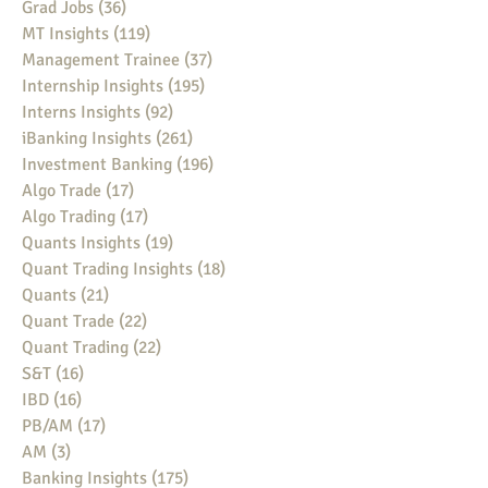
Grad Jobs
(36)
36 posts
MT Insights
(119)
119 posts
Management Trainee
(37)
37 posts
Internship Insights
(195)
195 posts
Interns Insights
(92)
92 posts
iBanking Insights
(261)
261 posts
Investment Banking
(196)
196 posts
Algo Trade
(17)
17 posts
Algo Trading
(17)
17 posts
Quants Insights
(19)
19 posts
Quant Trading Insights
(18)
18 posts
Quants
(21)
21 posts
Quant Trade
(22)
22 posts
Quant Trading
(22)
22 posts
S&T
(16)
16 posts
IBD
(16)
16 posts
PB/AM
(17)
17 posts
AM
(3)
3 posts
Banking Insights
(175)
175 posts