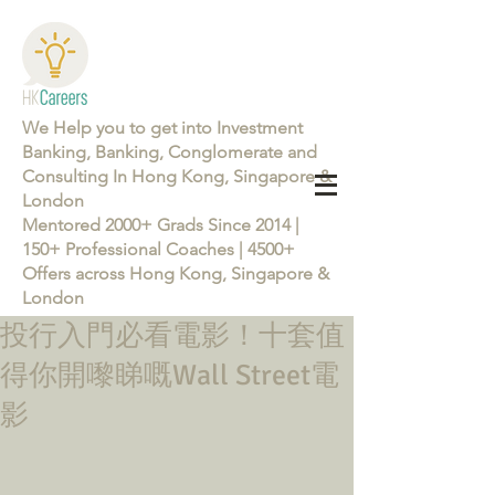
We Help you to get into Investment
Banking, Banking, Conglomerate and
Consulting In Hong Kong, Singapore &
London
Mentored 2000+ Grads Since 2014 |
150+ Professional Coaches | 4500+
Offers across Hong Kong, Singapore &
London
投行入門必看電影！十套值
Learn more about the Career Training Program 26/27
得你開嚟睇嘅Wall Street電
影