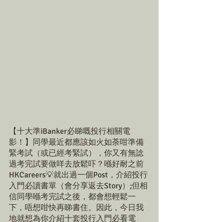
【十大準iBanker必睇嘅投行相關電
影！】同學最近都應該如火如荼咁準備
緊考試（或已經考緊試），你又有無諗
過考完試要做咩去放鬆吓？喺好耐之前
HKCareers💡就出過一個Post，介紹投行
入門必讀書單（會分享返去Story）;但相
信同學喺考完試之後，都會想輕鬆一
下，唔想咁快再睇書住。因此，今日我
地就想為你介紹十套投行入門必看電