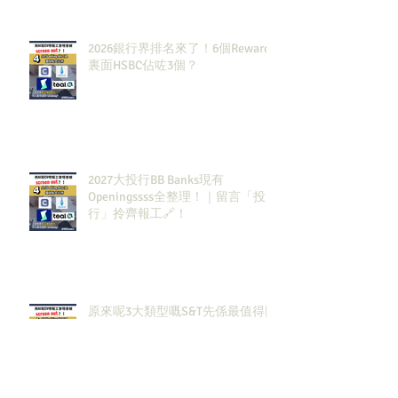
2026銀行界排名來了！6個Rewards
裏面HSBC佔咗3個？
2027大投行BB Banks現有
Openingssss全整理！｜留言「投
行」拎齊報工🔗！
原來呢3大類型嘅S&T先係最值得同
學留意？！