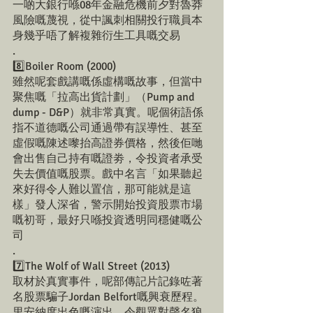
一啲大銀行喺08年金融危機前夕對魯莽
風險嘅蔑視，從中諷刺相關投行職員本
身幾乎唔了解複雜衍生工具嘅交易
.
8️⃣Boiler Room (2000)
雖然呢套戲講嘅係虛構嘅故事，但當中
聚焦嘅「拉高出貨計劃」（Pump and 
dump - D&P）就非常真實。呢個術語係
指不道德嘅公司通過帶有誤導性、甚至
虛假嘅陳述嚟抬高證券價格，然後佢哋
會出售自己持有嘅證劵，令投資者承受
失去價值嘅股票。戲中名言「如果聽起
來好得令人難以置信，那可能就是這
樣」發人深省，警示開始投資股票市場
嘅初哥，最好只喺投資透明同穩健嘅公
司
.
7️⃣The Wolf of Wall Street (2013)
取材於真實事件，呢部傳記片記錄咗著
名股票騙子Jordan Belfort嘅興衰歷程。
里安納度出色嘅演出，令觀眾對聲名狼