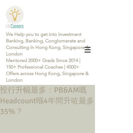
We Help you to get into Investment
Banking, Banking, Conglomerate and
Consulting In Hong Kong, Singapore &
London
Mentored 2000+ Grads Since 2014 |
150+ Professional Coaches | 4500+
Offers across Hong Kong, Singapore &
London
投行升幅最多：PB&AM嘅
Learn more about the Career Training Program 26/27
Headcount喺4年間升咗最多
35%？