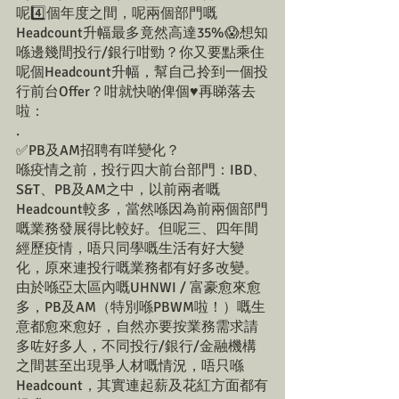
呢4️⃣個年度之間，呢兩個部門嘅
Headcount升幅最多竟然高達35%😱想知
喺邊幾間投行/銀行咁勁？你又要點乘住
呢個Headcount升幅，幫自己拎到一個投
行前台Offer？咁就快啲俾個♥️再睇落去
啦：
.
✅PB及AM招聘有咩變化？
喺疫情之前，投行四大前台部門：IBD、
S&T、PB及AM之中，以前兩者嘅
Headcount較多，當然喺因為前兩個部門
嘅業務發展得比較好。但呢三、四年間
經歷疫情，唔只同學嘅生活有好大變
化，原來連投行嘅業務都有好多改變。
由於喺亞太區內嘅UHNWI / 富豪愈來愈
多，PB及AM（特別喺PBWM啦！）嘅生
意都愈來愈好，自然亦要按業務需求請
多咗好多人，不同投行/銀行/金融機構
之間甚至出現爭人材嘅情況，唔只喺
Headcount，其實連起薪及花紅方面都有