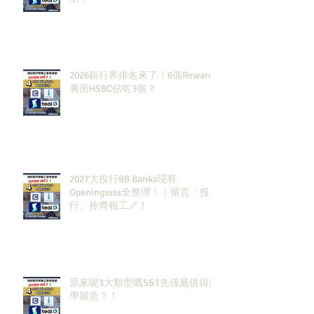
2026銀行界排名來了！6個Rewards
裏面HSBC佔咗3個？
2027大投行BB Banks現有
Openingssss全整理！｜留言「投
行」拎齊報工🔗！
原來呢3大類型嘅S&T先係最值得同
學留意？！