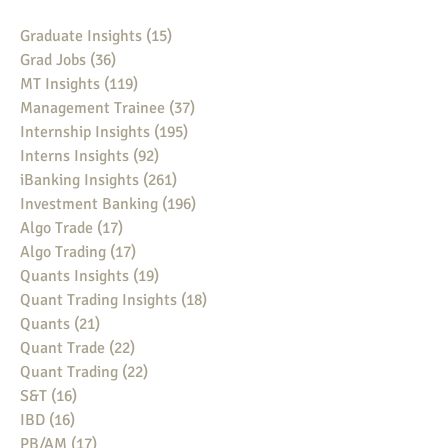
Graduate Insights
(15)
15 posts
Grad Jobs
(36)
36 posts
MT Insights
(119)
119 posts
Management Trainee
(37)
37 posts
Internship Insights
(195)
195 posts
Interns Insights
(92)
92 posts
iBanking Insights
(261)
261 posts
Investment Banking
(196)
196 posts
Algo Trade
(17)
17 posts
Algo Trading
(17)
17 posts
Quants Insights
(19)
19 posts
Quant Trading Insights
(18)
18 posts
Quants
(21)
21 posts
Quant Trade
(22)
22 posts
Quant Trading
(22)
22 posts
S&T
(16)
16 posts
IBD
(16)
16 posts
PB/AM
(17)
17 posts