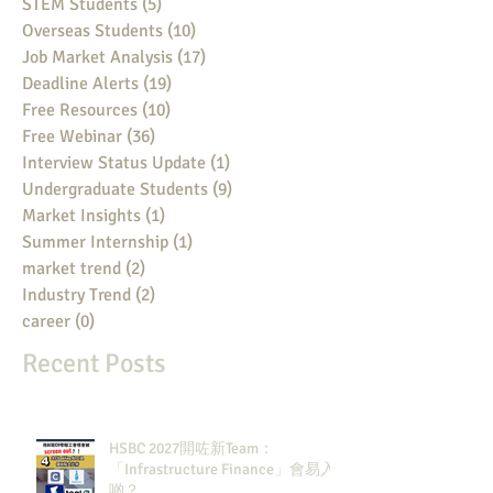
STEM Students
(5)
5 posts
Overseas Students
(10)
10 posts
Job Market Analysis
(17)
17 posts
Deadline Alerts
(19)
19 posts
Free Resources
(10)
10 posts
Free Webinar
(36)
36 posts
Interview Status Update
(1)
1 post
Undergraduate Students
(9)
9 posts
Market Insights
(1)
1 post
Summer Internship
(1)
1 post
market trend
(2)
2 posts
Industry Trend
(2)
2 posts
career
(0)
0 posts
Recent Posts
HSBC 2027開咗新Team：
「Infrastructure Finance」會易入
啲？