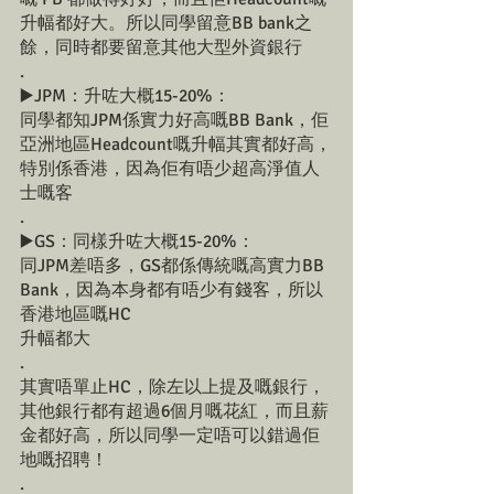
升幅都好大。所以同學留意BB bank之
餘，同時都要留意其他大型外資銀行
.
▶️JPM：升咗大概15-20%：
同學都知JPM係實力好高嘅BB Bank，佢
亞洲地區Headcount嘅升幅其實都好高，
特別係香港，因為佢有唔少超高淨值人
士嘅客
.
▶️GS：同樣升咗大概15-20%：
同JPM差唔多，GS都係傳統嘅高實力BB 
Bank，因為本身都有唔少有錢客，所以
香港地區嘅HC
升幅都大
.
其實唔單止HC，除左以上提及嘅銀行，
其他銀行都有超過6個月嘅花紅，而且薪
金都好高，所以同學一定唔可以錯過佢
地嘅招聘！
.