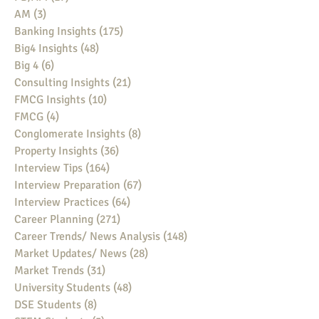
AM
(3)
3 posts
Banking Insights
(175)
175 posts
Big4 Insights
(48)
48 posts
Big 4
(6)
6 posts
Consulting Insights
(21)
21 posts
FMCG Insights
(10)
10 posts
FMCG
(4)
4 posts
Conglomerate Insights
(8)
8 posts
Property Insights
(36)
36 posts
Interview Tips
(164)
164 posts
Interview Preparation
(67)
67 posts
Interview Practices
(64)
64 posts
Career Planning
(271)
271 posts
Career Trends/ News Analysis
(148)
148 posts
Market Updates/ News
(28)
28 posts
Market Trends
(31)
31 posts
University Students
(48)
48 posts
DSE Students
(8)
8 posts