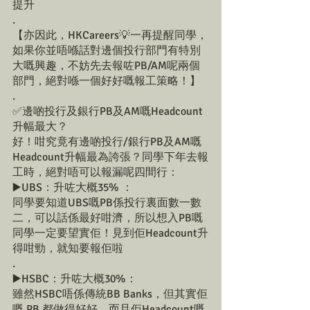
提升
.
【亦因此，HKCareers💡一再提醒同學，
如果你並唔喺話對邊個投行部門有特別
大嘅興趣，不妨先去報咗PB/AM呢兩個
部門，絕對喺一個好好嘅報工策略！】
.
✅邊啲投行及銀行PB及AM嘅Headcount
升幅最大？
好！咁究竟有邊啲投行/銀行PB及AM嘅
Headcount升幅最為誇張？同學下年去報
工時，絕對唔可以報漏呢四間行：
▶️UBS：升咗大概35% ：
同學要知道UBS嘅PB係投行裏面數一數
二，可以話係最好咁濟，所以想入PB嘅
同學一定要望實佢！見到佢Headcount升
得咁勁，就知要報佢啦
.
▶️HSBC：升咗大概30%：
雖然HSBC唔係傳統BB Banks，但其實佢
嘅 PB 都做得好好，而且佢Headcount嘅