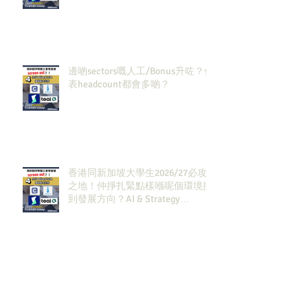
邊啲sectors嘅人工/Bonus升咗？代
表headcount都會多啲？
香港同新加坡大學生2026/27必攻
之地！仲掙扎緊點樣喺呢個環境搵
到發展方向？AI & Strategy
Consulting或者就係你嘅答案。
2027 及2028畢業生必讀！未來6–12
個月點樣去適應AI時代嘅新玩法，
將會直接決定你未來3-5年嘅發展