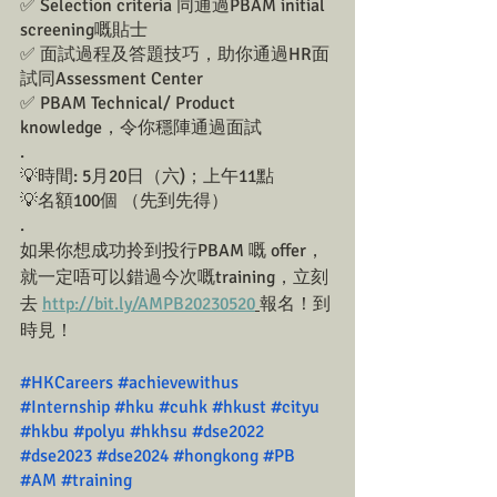
✅ Selection criteria 同通過PBAM initial 
screening嘅貼士
✅ 面試過程及答題技巧，助你通過HR面
試同Assessment Center
✅ PBAM Technical/ Product 
knowledge，令你穩陣通過面試
.
💡時間: 5月20日（六)；上午11點
💡名額100個 （先到先得）
.
如果你想成功拎到投行PBAM 嘅 offer，
就一定唔可以錯過今次嘅training，立刻
去 
http://bit.ly/AMPB20230520
報名！到
時見！
#HKCareers
#achievewithus
#Internship
#hku
#cuhk
#hkust
#cityu
#hkbu
#polyu
#hkhsu
#dse2022
#dse2023
#dse2024
#hongkong #PB 
#AM
#training