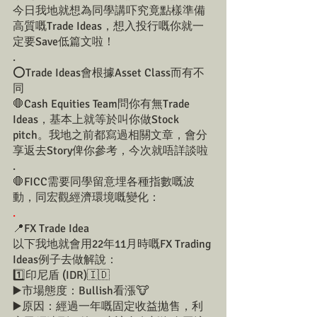
今日我地就想為同學講吓究竟點樣準備
高質嘅Trade Ideas，想入投行嘅你就一
定要Save低篇文啦！
.
⭕️Trade Ideas會根據Asset Class而有不
同
🛑Cash Equities Team問你有無Trade 
Ideas，基本上就等於叫你做Stock 
pitch。我地之前都寫過相關文章，會分
享返去Story俾你參考，今次就唔詳談啦
.
🛑FICC需要同學留意埋各種指數嘅波
動，同宏觀經濟環境嘅變化：
.
📍FX Trade Idea
以下我地就會用22年11月時嘅FX Trading 
Ideas例子去做解說：
1️⃣印尼盾 (IDR)🇮🇩
▶️市場態度：Bullish看漲🐮
▶️原因：經過一年嘅固定收益拋售，利