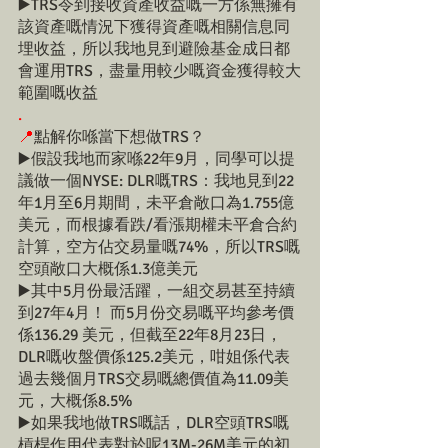
▶️TRS令到接收資產收益嘅一方係無擁有
該資產嘅情況下獲得資產嘅相關信息同
埋收益，所以我地見到避險基金成日都
會運用TRS，盡量用較少嘅資金獲得較大
範圍嘅收益
.
📍
點解你喺當下想做TRS？
▶️假設我地而家喺22年9月，同學可以提
議做一個NYSE: DLR嘅TRS：我地見到22
年1月至6月期間，未平倉敞口為1.755億
美元，而根據看跌/看漲期權未平倉合約
計算，空方佔交易量嘅74%，所以TRS嘅
空頭敞口大概係1.3億美元
▶️其中5月份最活躍，一組交易甚至持續
到27年4月！ 而5月份交易嘅平均參考價
係136.29 美元，但截至22年8月23日，
DLR嘅收盤價係125.2美元，咁姐係代表
過去幾個月TRS交易嘅總價值為11.09美
元，大概係8.5%
▶️如果我地做TRS嘅話，DLR空頭TRS嘅
槓桿作用代表對於呢13M-26M美元的初