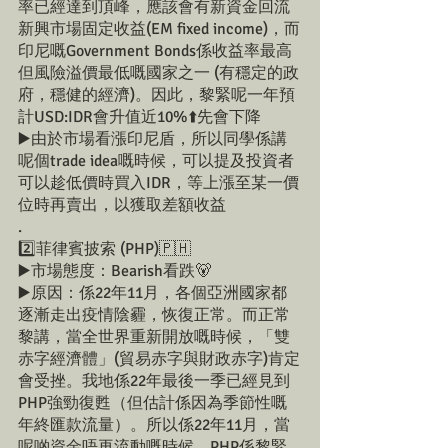
率已經達到頂峰，應該會有新資金回流
新興市場固定收益(EM fixed income)，而
印尼嘅Government Bonds係收益率最高
但風險溢價最低嘅國家之一 (有穩定的政
府，穩健的經濟)。因此，黎緊呢一年預
計USD:IDR會升值近10%⬆️先會下降
▶️由於市場看漲印尼盾，所以同學係講
呢個trade idea嘅時候，可以提及投資者
可以趁低價時買入IDR，等上漲至某一價
位時再賣出，以獲取差額收益
.
2️⃣菲律賓披索 (PHP)🇵🇭
▶️市場態度：Bearish看跌🐻
▶️原因：係22年11月，各個亞洲國家都
逐漸走出疫情陰霾，恢復正常。而正常
黎講，當全世界重新開放嘅時候，「雙
赤字經濟體」(貿易赤字與財政赤字)肯定
會受挫。我地係22年最後一季已經見到
PHP強勁復甦（但估計係因為季節性嘅
年終匯款流量）。所以係22年11月，當
呢啲資金唔再流動嘅時候，PHP係黎緊