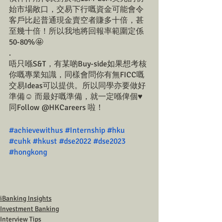
始市場敞口，交易下行嘅資金可能會令
客戶比起普通現金賣空者賺多十倍，甚
至幾十倍！所以我地將回報率範圍定係
50-80%🤩
.
唔只喺S&T，有某啲Buy-side如果想考核
你嘅專業知識，同樣會問你有無FICC嘅
交易Ideas可以提供。所以同學亦要做好
準備☺️ 而最好嘅準備，就一定喺俾個♥️
同Follow @HKCareers 啦！
#achievewithus
#Internship
#hku
#cuhk
#hkust
#dse2022
#dse2023
#hongkong
iBanking Insights
Investment Banking
Interview Tips