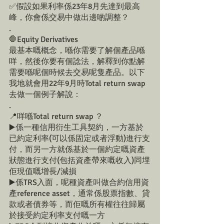
✅假設如果利率係23年8月先達到最高
峰，你會係交易中做出邊啲調整？
.
🛑Equity Derivatives
最基本嘅概念，喺你需要了解個產品喺
咩，然後你要有個諗法，解釋到你點解
需要喺呢個時候去交易呢隻產品。以下
我地就會用22年9月時Total return swap
去做一個例子解說：
.
📍咩喺Total return swap ？
▶️係一種信用衍生工具契約，一方基於
已約定利率(可以係固定或者浮動)進行支
付，而另一方就係基於一個約定嘅資產
狀態進行支付(包括資產帶來嘅收入)同埋
佢現值嘅增長/減損
▶️係TRS入面，呢種資產叫做合約信用資
產reference asset，通常係股票指數、貸
款或者債券等，而佢嘅所有權往往歸屬
於接受約定利率支付嘅一方