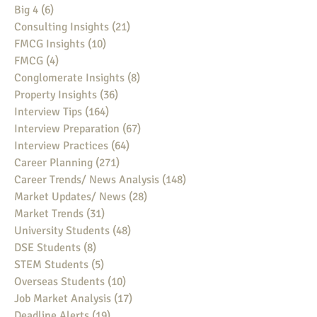
Big 4
(6)
6 posts
Consulting Insights
(21)
21 posts
FMCG Insights
(10)
10 posts
FMCG
(4)
4 posts
Conglomerate Insights
(8)
8 posts
Property Insights
(36)
36 posts
Interview Tips
(164)
164 posts
Interview Preparation
(67)
67 posts
Interview Practices
(64)
64 posts
Career Planning
(271)
271 posts
Career Trends/ News Analysis
(148)
148 posts
Market Updates/ News
(28)
28 posts
Market Trends
(31)
31 posts
University Students
(48)
48 posts
DSE Students
(8)
8 posts
STEM Students
(5)
5 posts
Overseas Students
(10)
10 posts
Job Market Analysis
(17)
17 posts
Deadline Alerts
(19)
19 posts