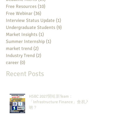
Free Resources
(10)
10 posts
Free Webinar
(36)
36 posts
Interview Status Update
(1)
1 post
Undergraduate Students
(9)
9 posts
Market Insights
(1)
1 post
Summer Internship
(1)
1 post
market trend
(2)
2 posts
Industry Trend
(2)
2 posts
career
(0)
0 posts
Recent Posts
HSBC 2027開咗新Team：
「Infrastructure Finance」會易入
啲？