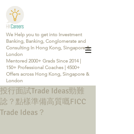
We Help you to get into Investment
Banking, Banking, Conglomerate and
Consulting In Hong Kong, Singapore &
London
Mentored 2000+ Grads Since 2014 |
150+ Professional Coaches | 4500+
Offers across Hong Kong, Singapore &
London
投行面試Trade Ideas勁難
Learn more about the Career Training Program 26/27
諗？點樣準備高質嘅FICC
Trade Ideas？