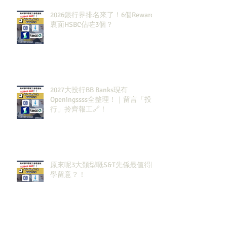
2026銀行界排名來了！6個Rewards
裏面HSBC佔咗3個？
2027大投行BB Banks現有
Openingssss全整理！｜留言「投
行」拎齊報工🔗！
原來呢3大類型嘅S&T先係最值得同
學留意？！