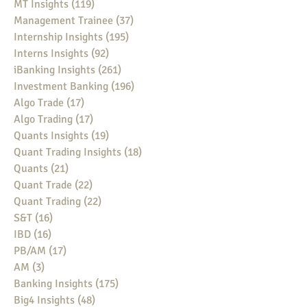
MT Insights
(119)
119 posts
Management Trainee
(37)
37 posts
Internship Insights
(195)
195 posts
Interns Insights
(92)
92 posts
iBanking Insights
(261)
261 posts
Investment Banking
(196)
196 posts
Algo Trade
(17)
17 posts
Algo Trading
(17)
17 posts
Quants Insights
(19)
19 posts
Quant Trading Insights
(18)
18 posts
Quants
(21)
21 posts
Quant Trade
(22)
22 posts
Quant Trading
(22)
22 posts
S&T
(16)
16 posts
IBD
(16)
16 posts
PB/AM
(17)
17 posts
AM
(3)
3 posts
Banking Insights
(175)
175 posts
Big4 Insights
(48)
48 posts