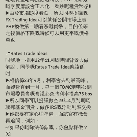
嘅季度應該會正常化，看跌呢種貨幣💰⬇️
▶️由於市場態度看跌，所以同學提議嘅
FX Trading Idea可以就係公開市場上賣
PHP換做第二啲看漲嘅貨幣，目的係等
之後價格下跌嘅時候可以用更平嘅價格
買返
.
📍Rates Trade Ideas
咁我地一樣用22年11月嘅時間背景去做
解說，同學嘅Rates Trade Idea應該係
咁：
▶️相信係23年4月，利率會去到最高峰，
而黎緊直到一月，每一個FOMC聯邦公開
市場委員會嘅會議都會將利率提高75 bps
▶️所以同學可以提議做空23年4月到期嘅
聯邦基金期貨，做多IRS嘅浮動利率交換
▶️你都要有定心理準備，面試官有機會
再追問，例如：
✅如果你嘅睇法係錯嘅，你會點樣做？
🤔