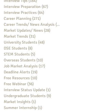
Interview Tips
(164)
164 posts
Interview Preparation
(67)
67 posts
Interview Practices
(64)
64 posts
Career Planning
(271)
271 posts
Career Trends/ News Analysis
(148)
148 posts
Market Updates/ News
(28)
28 posts
Market Trends
(31)
31 posts
University Students
(48)
48 posts
DSE Students
(8)
8 posts
STEM Students
(5)
5 posts
Overseas Students
(10)
10 posts
Job Market Analysis
(17)
17 posts
Deadline Alerts
(19)
19 posts
Free Resources
(10)
10 posts
Free Webinar
(36)
36 posts
Interview Status Update
(1)
1 post
Undergraduate Students
(9)
9 posts
Market Insights
(1)
1 post
Summer Internship
(1)
1 post