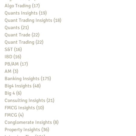
Algo Trading
(17)
17 posts
Quants Insights
(19)
19 posts
Quant Trading Insights
(18)
18 posts
Quants
(21)
21 posts
Quant Trade
(22)
22 posts
Quant Trading
(22)
22 posts
S&T
(16)
16 posts
IBD
(16)
16 posts
PB/AM
(17)
17 posts
AM
(3)
3 posts
Banking Insights
(175)
175 posts
Big4 Insights
(48)
48 posts
Big 4
(6)
6 posts
Consulting Insights
(21)
21 posts
FMCG Insights
(10)
10 posts
FMCG
(4)
4 posts
Conglomerate Insights
(8)
8 posts
Property Insights
(36)
36 posts