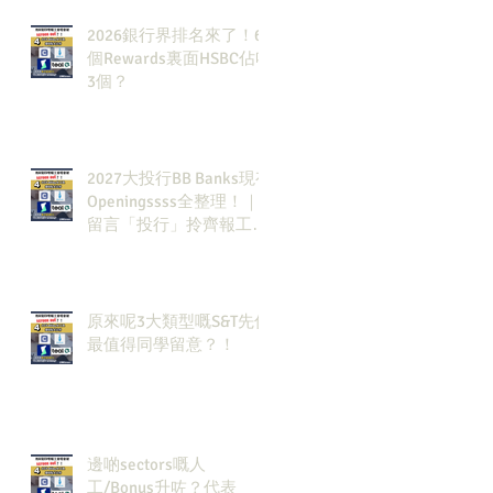
2026銀行界排名來了！6
個Rewards裏面HSBC佔咗
3個？
2027大投行BB Banks現有
Openingssss全整理！｜
留言「投行」拎齊報工
🔗！
原來呢3大類型嘅S&T先係
最值得同學留意？！
邊啲sectors嘅人
工/Bonus升咗？代表