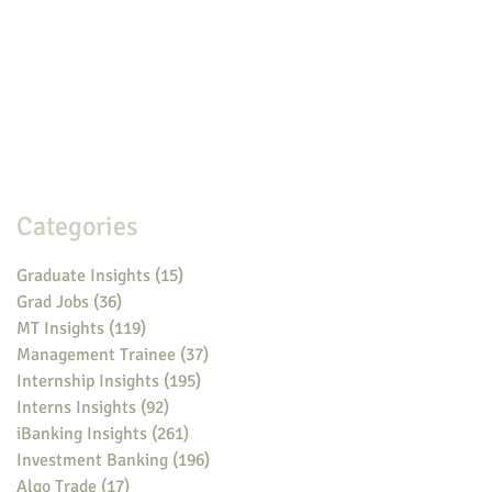
Categories
Graduate Insights
(15)
15 posts
Grad Jobs
(36)
36 posts
MT Insights
(119)
119 posts
Management Trainee
(37)
37 posts
Internship Insights
(195)
195 posts
Interns Insights
(92)
92 posts
iBanking Insights
(261)
261 posts
Investment Banking
(196)
196 posts
Algo Trade
(17)
17 posts