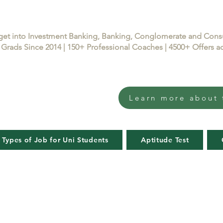
get into Investment Banking, Banking, Conglomerate and Con
Grads Since 2014 | 150+ Professional Coaches | 4500+ Offers
Learn more about 
 Types of Job for Uni Students
Aptitude Test