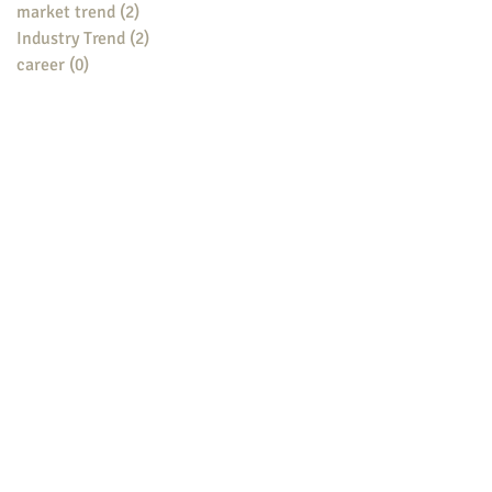
market trend
(2)
2 posts
Industry Trend
(2)
2 posts
career
(0)
0 posts