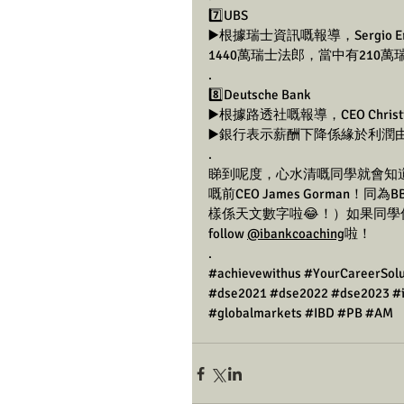
7️⃣UBS
▶️根據瑞士資訊嘅報導，Sergio E
1440萬瑞士法郎，當中有210
.
8️⃣Deutsche Bank
▶️根據路透社嘅報導，CEO Chris
▶️銀行表示薪酬下降係緣於利潤由2
.
睇到呢度，心水清嘅同學就會知道，係
嘅前CEO James Gorman
樣係天文數字啦😂！）如果同學仲想
follow 
@ibankcoaching
啦！
.
#achievewithus
#YourCareerSolu
#dse2021
#dse2022
#dse2023
#
#globalmarkets
#IBD
#PB
#AM