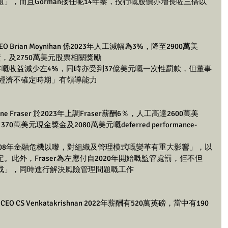
」，而且Gorman接任呢14年黎，投行嘅股價亦增長咗三倍以
 Brian Moynihan 係2023年人工減幅為3%，降至2900萬美
，及2750萬美元股票相關獎勵
22年嘅收益減少左4%，同時亦受到37億美元嘅一次性罰款，但董事
相當經濟不確定時期」有領導能力
ane Fraser 於2023年上調Fraser薪酬6％，人工高達2600萬美
美元現金獎金及2080萬美元嘅deferred performance-
r「自2008年金融危機以嚟，對組織及管理模式嘅變革有重大影響」，以
此外，Fraser為左應付自2020年開始嘅監管處罰，佢不但
成」，同時進行解決風險管理問題嘅工作
CEO CS Venkatakrishnan 2022年薪酬有520萬英磅，當中有190