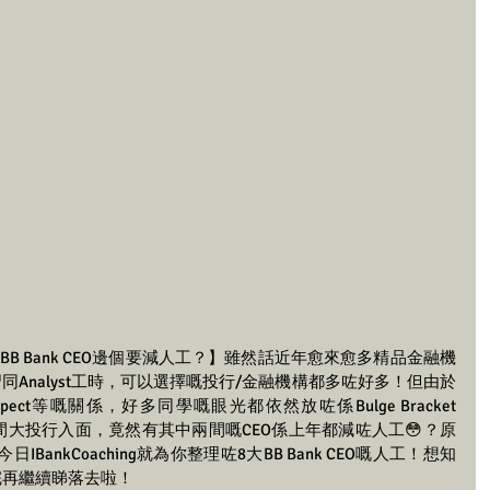
BB Bank CEO邊個要減人工？】雖然話近年愈來愈多精品金融機
實習同Analyst工時，可以選擇嘅投行/金融機構都多咗好多！但由於
、Prospect等嘅關係，好多同學嘅眼光都依然放咗係Bulge Bracket 
8間大投行入面，竟然有其中兩間嘅CEO係上年都減咗人工😳？原
ankCoaching就為你整理咗8大BB Bank CEO嘅人工！想知
完再繼續睇落去啦！