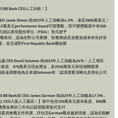
BB Bank CEO人工比較！】
 Jamie Dimon 係2023年人工加幅為4.3%，達至3600萬美元！
萬美元performance-based可變獎勵，而可變獎勵當中有500
元就以表現股份單位（PSUs）形式授予
mon嘅表現，認為佢對公司業務、財務業績及資產負債表有良好管
對First Republic Bank嘅收購
EO David Solomon 係2023年人工加幅為24%！人工增至
基本薪資、870萬美元現金獎金，及2030萬美元表現相關股票
薪金調整係為左表場Solomon有「認清需要清晰化及簡化公司
Bank前 CEO James Gorman 係2023年人工加幅為17.5%，
位 CEO入面人工最高！】當中包含150萬美元基本薪資、900萬
嘅獎金將於三年內以延期股票形式支付
易委員會嘅文件所講，評估完Gorman嘅卓越表現後，認為佢能解