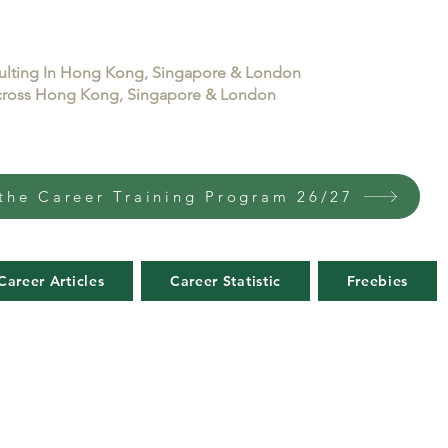
sulting In Hong Kong, Singapore & London
 across Hong Kong, Singapore & London
the Career Training Program 26/27
Career Articles
Career Statistic
Freebies