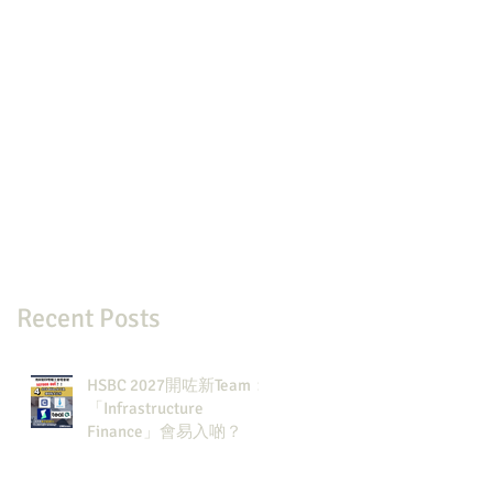
Recent Posts
HSBC 2027開咗新Team：
「Infrastructure
Finance」會易入啲？