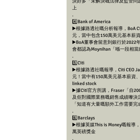
決好多「未解決嘅法律及監管問題
上
.
4️⃣Bank of America
▶️根據路透社嘅分析報導，BoA CEO
元，當中包含150萬美元基本薪資
▶️BoA董事會留意到銀行於20
會都認為Moynihan「喺一段
.
5️⃣Citi
▶️根據路透社嘅報導，Citi CEO J
元！當中有150萬美元基本薪資、370萬
linked stock
▶️據Citi官方所講，Frase
及佢對國際業務嘅銷售成績嚟決定。
「知道有大量嘅額外工作需要完
.
6️⃣Barclays
▶️根據英媒This is Money嘅報導，
萬英磅獎金
.