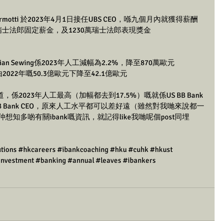
rmotti 於2023年4月1日接任UBS CEO，喺九個月內就獲得薪酬
萬瑞士法郎固定薪金，及1230萬瑞士法郎表現獎金
tian Sewing係2023年人工減幅為2.2%，降至870萬歐元
022年嘅50.3億歐元下降至42.1億歐元
2023年人工最高（加幅都去到17.5%）嘅就係US BB Bank
！同為BB Bank CEO，原來人工水平都可以差好遠（雖然對我哋來說都一
知多啲有關ibank嘅資訊，就記得like我哋呢個post同埋
tions
#hkcareers
#ibankcoaching
#hku
#cuhk
#hkust
investment
#banking
#annual
#leaves
#ibankers