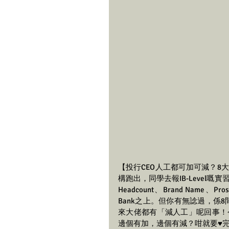
【投行CEO人工都可加可減？8大
構跑出，同學去報IB-Level嘅
Headcount、Brand Name
Bank之上。但你有無諗過，係
來大佬都有「減人工」呢回事！今日IB
邊個有加，邊個有減？咁就要♥️