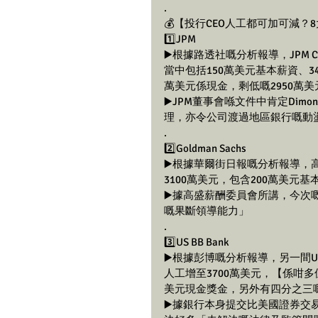
.
💰【投行CEO人工都可加可減？8大
1️⃣JPM
▶️根據路透社嘅分析報導，JPM CEO
當中包括150萬美元基本薪資、345
萬美元係現金，剩低嘅2950萬美
▶️JPM董事會喺文件中肯定Di
理，亦令公司渡過地區銀行嘅動盪，並完成
.
2️⃣Goldman Sachs
▶️根據華爾街日報嘅分析報導，高盛 C
3100萬美元，包含200萬美元
▶️據高盛薪酬委員會所講，今次嘅
嘅果斷領導能力」
.
3️⃣US BB Bank
▶️根據彭博嘅分析報導，另一間US BB 
人工增至3700萬美元，【係咁多
美元現金獎金，另外有四分之三
▶️據銀行本身提交比美國證券交