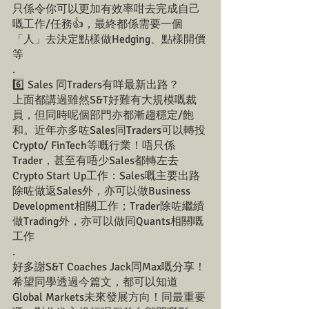
只係令你可以更加有效率咁去完成自己
嘅工作/任務👍，最終都係需要一個
「人」去決定點樣做Hedging、點樣開價
等
.
6️⃣ Sales 同Traders有咩最新出路？
上面都講過雖然S&T好難有大規模嘅裁
員，但同時呢個部門亦都漸趨穩定/飽
和。近年亦多咗Sales同Traders可以轉投
Crypto/ FinTech等嘅行業！唔只係
Trader，甚至有唔少Sales都轉左去
Crypto Start Up工作：Sales嘅主要出路
除咗做返Sales外，亦可以做Business 
Development相關工作；Trader除咗繼續
做Trading外，亦可以做同Quants相關嘅
工作
.
好多謝S&T Coaches Jack同Max嘅分享！
希望同學透過今篇文，都可以知道
Global Markets未來發展方向！同最重要