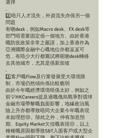
選擇
.
2️⃣唔只人才流失，外資流失亦係另一個
問題
有啲desk，例如Macro desk、FX desk等
部門唔需要固定係一個地方。由於香港
嘅防疫政策非常之嚴謹，加上香港作為
亞洲國際金融中心嘅地位亦都岌岌可
危，有唔少大行都嘗試將呢啲desk轉移
去其他城市，尤其是係新加坡
.
3️⃣客戶嘅Flow及行業發展受大環境限
制，市場仍然傾向係比較脆弱
由於今年嘅經濟環境唔係太好，例如之
前💡HKCareers提及過嘅俄烏戰爭對​​環球
金融市場帶黎嘅負面影響，地緣政治風
險上升亦都導致唔同大企業今年嘅表現
未如理想😢。除此之外，仲有加息預
期、Equity Market欠佳嘅表現😔，以上
種種嘅原因都導致S&T入面客戶或大型企
業嘅Flow明顯下降，剩下比較多嘅係