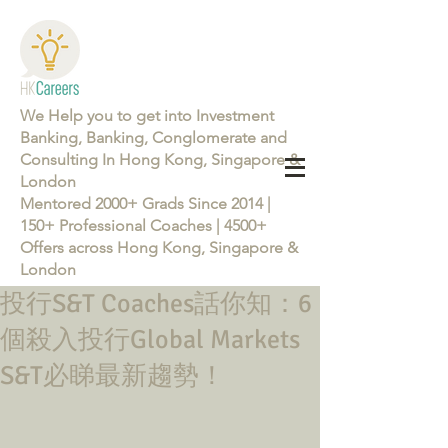
We Help you to get into Investment
Banking, Banking, Conglomerate and
Consulting In Hong Kong, Singapore &
London
Mentored 2000+ Grads Since 2014 |
150+ Professional Coaches | 4500+
Offers across Hong Kong, Singapore &
London
投行S&T Coaches話你知：6
Learn more about the Career Training Program 26/27
個殺入投行Global Markets
S&T必睇最新趨勢！