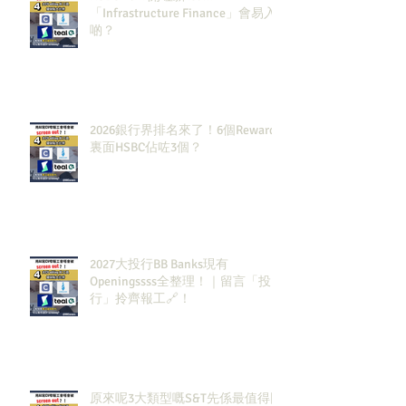
「Infrastructure Finance」會易入
啲？
2026銀行界排名來了！6個Rewards
裏面HSBC佔咗3個？
2027大投行BB Banks現有
Openingssss全整理！｜留言「投
行」拎齊報工🔗！
原來呢3大類型嘅S&T先係最值得同