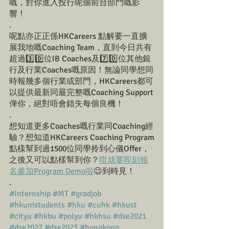
嘅，對你進入投行呢個前台部門嘅影
響！
.
呢點亦正正係HKCareers 點解要一直擴
展我地嘅Coaching Team，直到今日共有
超過3️⃣0️⃣位IB Coaches及7️⃣0️⃣位其他銀
行及行業Coaches嘅原因！無論同學想同
時報幾多個行業或部門，HKCareers都可
以提供最新同最完整嘅Coaching Support
俾你，絕對唔會錯失每個良機！
.
想知道更多Coaches嘅行業同Coaching經
驗？想知道HKCareers Coaching Program
點樣幫到過1500位同學拎到心儀Offer，
之後又可以點樣幫到你？
咁就要即刻報
名參加Program Demo啦
😉到時見！
.
#Internship
#MT
#gradjob
#hkunistudents
#hku
#cuhk
#hkust
#cityu
#hkbu
#polyu
#hkhsu
#dse2021
#dse2022
#dse2023
#hongkong