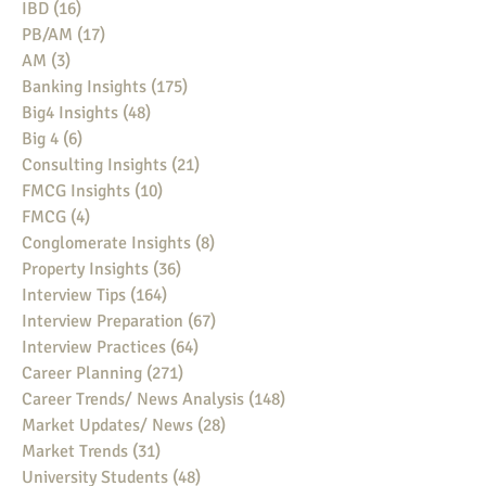
IBD
(16)
16 posts
PB/AM
(17)
17 posts
AM
(3)
3 posts
Banking Insights
(175)
175 posts
Big4 Insights
(48)
48 posts
Big 4
(6)
6 posts
Consulting Insights
(21)
21 posts
FMCG Insights
(10)
10 posts
FMCG
(4)
4 posts
Conglomerate Insights
(8)
8 posts
Property Insights
(36)
36 posts
Interview Tips
(164)
164 posts
Interview Preparation
(67)
67 posts
Interview Practices
(64)
64 posts
Career Planning
(271)
271 posts
Career Trends/ News Analysis
(148)
148 posts
Market Updates/ News
(28)
28 posts
Market Trends
(31)
31 posts
University Students
(48)
48 posts