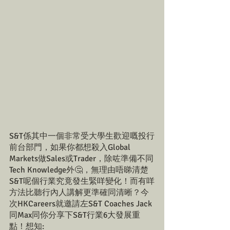
S&T係其中一個非常受大學生歡迎嘅投行
前台部門，如果你都想殺入Global 
Markets做Sales或Trader，除咗準備不同
Tech Knowledge外🤔，無理由唔睇清楚
S&T呢個行業究竟發生緊咩變化！而有咩
方法比聽行內人講解更準確同清晰？今
次HKCareers就邀請左S&T Coaches Jack
同Max同你分享下S&T行業6大發展重
點！想知: