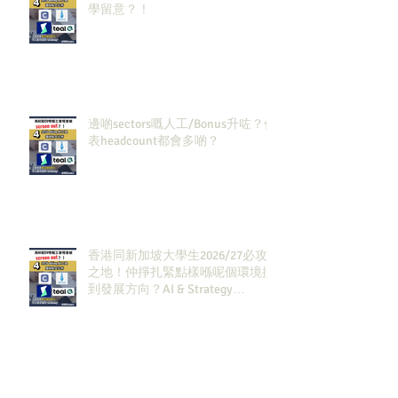
學留意？！
邊啲sectors嘅人工/Bonus升咗？代
表headcount都會多啲？
香港同新加坡大學生2026/27必攻
之地！仲掙扎緊點樣喺呢個環境搵
到發展方向？AI & Strategy
Consulting或者就係你嘅答案。
2027 及2028畢業生必讀！未來6–12