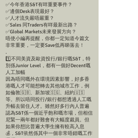
✅今年香港S&T有咩重要事件？
✅邊個Desk表現最好？
✅人才流失嚴唔嚴重？
✅Sales 同Traders有咩最新出路？
✅Global Markets未來發展方向？
唔使小編再提醒，你都一定知道今篇文
非常重要，一定要Save低再睇落去！
.
1️⃣不同美資及歐資投行/銀行嘅S&T，特
別係Junior Level，都有一個好Decent嘅
人工加幅
因為唔同嘅外在環境因素影響，好多香
港嘅人才可能想轉去其他城市工作，例
如倫敦🇬🇧、新加坡🇸🇬、紐約🇺🇸
等。所以唔同投行/銀行都想透過人工嘅
升幅去留住人才。雖然好多行內人普遍
認為S&T係一個近乎飽和嘅市場，但相信
尼緊一兩年都好難會有大幅度裁員。但
如果你想比普遍大學生擁有較高入息
💰，S&T依然係其中一個非常唔錯嘅工作