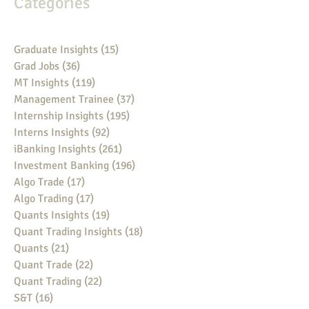
Categories
Graduate Insights
(15)
15 posts
Grad Jobs
(36)
36 posts
MT Insights
(119)
119 posts
Management Trainee
(37)
37 posts
Internship Insights
(195)
195 posts
Interns Insights
(92)
92 posts
iBanking Insights
(261)
261 posts
Investment Banking
(196)
196 posts
Algo Trade
(17)
17 posts
Algo Trading
(17)
17 posts
Quants Insights
(19)
19 posts
Quant Trading Insights
(18)
18 posts
Quants
(21)
21 posts
Quant Trade
(22)
22 posts
Quant Trading
(22)
22 posts
S&T
(16)
16 posts