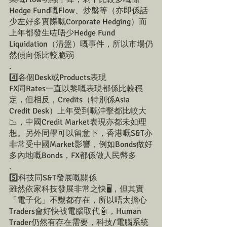
Hedge Fund嘅Flow、炒盤等（亦即係話
少左好多實際嘅Corporate Hedging）而
上年都發生咗唔少Hedge Fund 
Liquidation（清盤）嘅事件，所以市場仍
然傾向係比較脆弱
.
4️⃣各個Desk或Products表現
FX同Rates一直以黎嘅表現都係比較穩
定，但相反，Credits（特別係Asia 
Credit Desk）上年受到嘅沖擊都比較大
📉，中國Credit Market表現亦都未如理
想。另外同學可以留意下，香港嘅S&T亦
非常受中國Market影響，例如Bonds做好
多內地嘅Bonds，FX都係做人民幣多
.
5️⃣科技同S&T發展嘅關係
雖然依家科技發展非常之快🖥，但其實
「電子化」不嬲都存在，所以唔太擔心
Traders會好快被電腦取代🤖️，Human 
Trader仍然有存在需要，科技/電腦系統