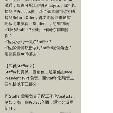
溝通，負責分配工作俾Analysts，你可以
接到咩Projects做，甚至講遠啲到你拎唔
拎到Return Offer，都受呢位同事影響！
呢位同事就係「Staffer」，想知到底： 
✅咩係Staffer？佢嘅工作同你有咩關
係？
✅點先做到一個好Staffer？
✅點解個個都想做到Staffer呢個角色？ 
咁就俾個❤️睇落去！
.
【咩係Staffer？】
Staffer其實係一個角色，通常係由Vice 
President (VP) 負責。而Staffer嘅職責主
要包括以下三部分：
.
1️⃣Staffer需要負責分配工作俾Analysts，
例如：喺一個Project入面，通常分成兩
部分：