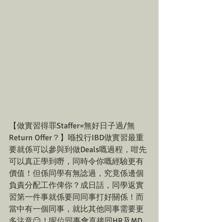
【做實習得罪Staffer=無好日子過/無
Return Offer？】喺投行IBD做實習最重
要就係可以參與到做Deals嘅過程，咁先
可以真正學到嘢，同時令你嘅經驗更有
價值！但係同學有無諗過，究竟係邊個
負責分配工作俾你？成日話，同學返實
習第一件事就係要同同事打好關係！而
當中有一個同事，就比其他同事需要更
多注意😏！呢位同事會直接同HR及MD