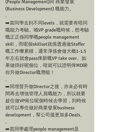
(People Management)同 商業發展 
(Business Development) 嘅能力。
.
➡️當同學去到不同levels，就需要有唔同
嘅能力考驗。喺VP grade嘅時候，想考驗
嘅正正係同學嘅people management 
skill，而呢個skillset就係透過做Staffer
嘅工作嚟累積，通常淨係會做大概1-1.5
年左右就會pass俾新嘅VP take over。如
果做得好呢個位，咁就可以證明俾MD睇
你升做Director嘅潛能！
.
➡️同埋晉升做Director之後，亦未必有時
間再去增強管理人員嘅能力，所以就要
趁住做VP崗位呢個時候去學習，到時候
就可以專住做好商業發展business 
development，幫公司搵更加多Deals。
.
➡️當同學處理people management及