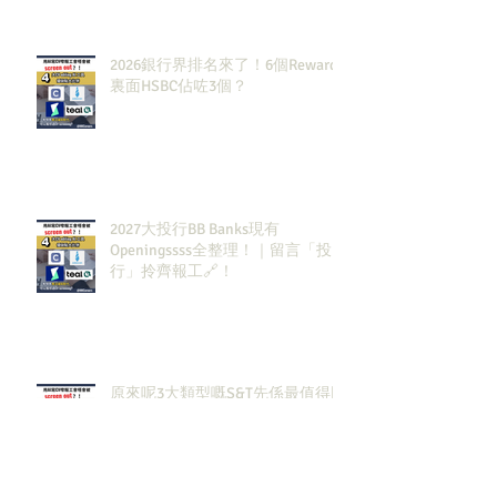
2026銀行界排名來了！6個Rewards
裏面HSBC佔咗3個？
2027大投行BB Banks現有
Openingssss全整理！｜留言「投
行」拎齊報工🔗！
原來呢3大類型嘅S&T先係最值得同
學留意？！