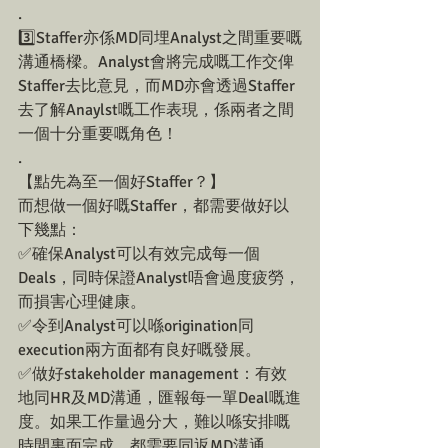
.
3️⃣Staffer亦係MD同埋Analyst之間重要嘅
溝通橋樑。Analyst會將完成嘅工作交俾
Staffer去比意見，而MD亦會透過Staffer
去了解Anaylst嘅工作表現，係兩者之間
一個十分重要嘅角色！
.
【點先為至一個好Staffer？】
而想做一個好嘅Staffer，都需要做好以
下幾點：
✅確保Analyst可以有效完成每一個
Deals，同時保證Analyst唔會過度疲勞，
而損害心理健康。
✅令到Analyst可以喺origination同
execution兩方面都有良好嘅發展。
✅做好stakeholder management：有效
地同HR及MD溝通，匯報每一單Deal嘅進
度。如果工作量過分大，難以喺安排嘅
時間裏面完成，都需要同返MD溝通。