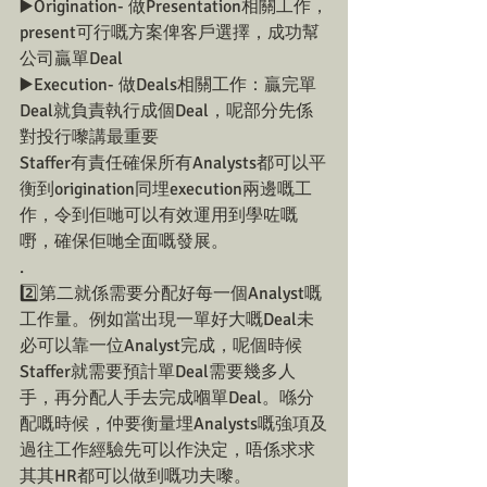
▶️Origination- 做Presentation相關工作，
present可行嘅方案俾客戶選擇，成功幫
公司贏單Deal
▶️Execution- 做Deals相關工作：贏完單
Deal就負責執行成個Deal，呢部分先係
對投行嚟講最重要
Staffer有責任確保所有Analysts都可以平
衡到origination同埋execution兩邊嘅工
作，令到佢哋可以有效運用到學咗嘅
嘢，確保佢哋全面嘅發展。
.
2️⃣第二就係需要分配好每一個Analyst嘅
工作量。例如當出現一單好大嘅Deal未
必可以靠一位Analyst完成，呢個時候
Staffer就需要預計單Deal需要幾多人
手，再分配人手去完成嗰單Deal。喺分
配嘅時候，仲要衡量埋Analysts嘅強項及
過往工作經驗先可以作決定，唔係求求
其其HR都可以做到嘅功夫嚟。