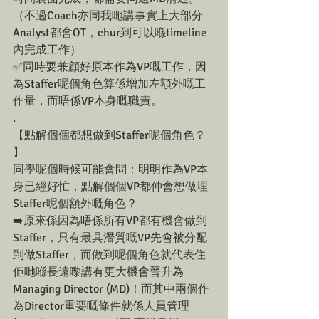
（不過Coach亦同我哋講事實上大部分
Analyst都會OT，chur到可以喺timeline
內完成工作）
✅同時要兼顧好原本作為VP嘅工作，因
為Staffer呢個角色算係增加左額外嘅工
作量，而唔係VP本身嘅職責。
.
【點解個個都想做到Staffer呢個角色？ 
】
同學呢個時候可能會問：明明作為VP本
身已經好忙，點解個個VP都仲會想做埋
Staffer呢個額外嘅角色？
➡️原來係因為唔係所有VP都有機會做到
Staffer，只有最具潛質嘅VP先會被分配
到做Staffer，而做到呢個角色就代表住
佢哋喺長遠嚟講有更大機會晉升為
Managing Director (MD)！而其中兩個作
為Director重要嘅條件就係人員管理 