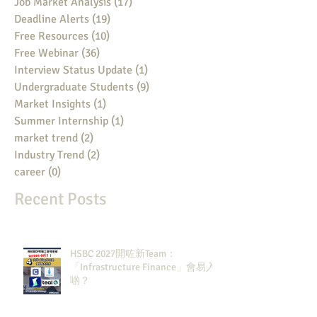
Job Market Analysis
(17)
17 posts
Deadline Alerts
(19)
19 posts
Free Resources
(10)
10 posts
Free Webinar
(36)
36 posts
Interview Status Update
(1)
1 post
Undergraduate Students
(9)
9 posts
Market Insights
(1)
1 post
Summer Internship
(1)
1 post
market trend
(2)
2 posts
Industry Trend
(2)
2 posts
career
(0)
0 posts
Recent Posts
HSBC 2027開咗新Team：
「Infrastructure Finance」會易入
啲？