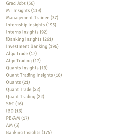
Grad Jobs
(36)
36 posts
MT Insights
(119)
119 posts
Management Trainee
(37)
37 posts
Internship Insights
(195)
195 posts
Interns Insights
(92)
92 posts
iBanking Insights
(261)
261 posts
Investment Banking
(196)
196 posts
Algo Trade
(17)
17 posts
Algo Trading
(17)
17 posts
Quants Insights
(19)
19 posts
Quant Trading Insights
(18)
18 posts
Quants
(21)
21 posts
Quant Trade
(22)
22 posts
Quant Trading
(22)
22 posts
S&T
(16)
16 posts
IBD
(16)
16 posts
PB/AM
(17)
17 posts
AM
(3)
3 posts
Banking Insights
(175)
175 posts