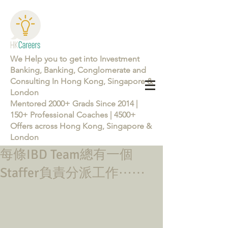
We Help you to get into Investment
Banking, Banking, Conglomerate and
Consulting In Hong Kong, Singapore &
London
Mentored 2000+ Grads Since 2014 |
150+ Professional Coaches | 4500+
Offers across Hong Kong, Singapore &
London
每條IBD Team總有一個
Learn more about the Career Training Program 26/27
Staffer負責分派工作⋯⋯