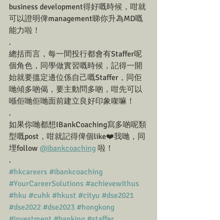
business development得好嘅時候，咁就
可以證明俾management睇你升為MD嘅
能力啦！
.
總括而言，每一間投行都會有Staffer呢
個角色，同學做實習嘅時候，記得一開
始就要搵定邊位係自己嘅Staffer，同佢
哋傾多啲偈，要主動問多啲，咁先可以
喺佢哋佢哋面前建立良好印象㗎嘛！
.
如果你哋都想IBankCoaching寫多啲呢類
型嘅post，咁就記得俾個like❤️我哋，同
埋follow 
@ibankcoaching
 啦！
.
#hkcareers
#ibankcoaching
#YourCareerSolutions
#achievewithus
#hku
#cuhk
#hkust
#cityu
#dse2021
#dse2022
#dse2023
#hongkong
#investment
#banking
#staffer