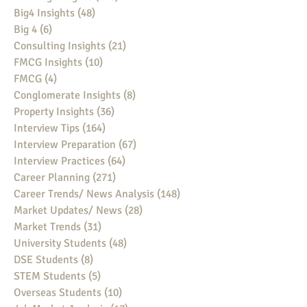
Big4 Insights
(48)
48 posts
Big 4
(6)
6 posts
Consulting Insights
(21)
21 posts
FMCG Insights
(10)
10 posts
FMCG
(4)
4 posts
Conglomerate Insights
(8)
8 posts
Property Insights
(36)
36 posts
Interview Tips
(164)
164 posts
Interview Preparation
(67)
67 posts
Interview Practices
(64)
64 posts
Career Planning
(271)
271 posts
Career Trends/ News Analysis
(148)
148 posts
Market Updates/ News
(28)
28 posts
Market Trends
(31)
31 posts
University Students
(48)
48 posts
DSE Students
(8)
8 posts
STEM Students
(5)
5 posts
Overseas Students
(10)
10 posts