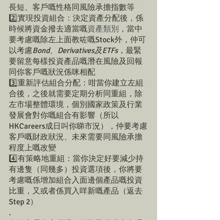
長短、客戶嘅性格同風險承擔指數等
2️⃣實現投資組合：決定資產分配後，係
時候將資金撥去適當嘅
資產類別
，當中
要考慮嘅除左上面教咗嘅Stock外，仲可
以考慮
Bond、Derivatives及ETFs
，最緊
要留意每樣投資產品嘅潛在風險及回報
同你客戶嘅狀況係咪相配
3️⃣重新評估組合分配：咁當你建立左組
合後，之後就需要定期分析同重組，除
左市場整體環境，個別國家政策及行業
發展會對你嘅組合有影響（所以
HKCareers成日叫你睇市況），仲要考慮
客戶嘅財政狀況、未來需要同風險承擔
程度上嘅改變
4️⃣有策略地重組：當你決定好要減少持
有邊隻（同幾多）投資選項後，你將要
考慮嘅係增加組合入面邊個產品嘅投資
比重，又或者係買入咩新嘅產品（返去
Step 2）
.