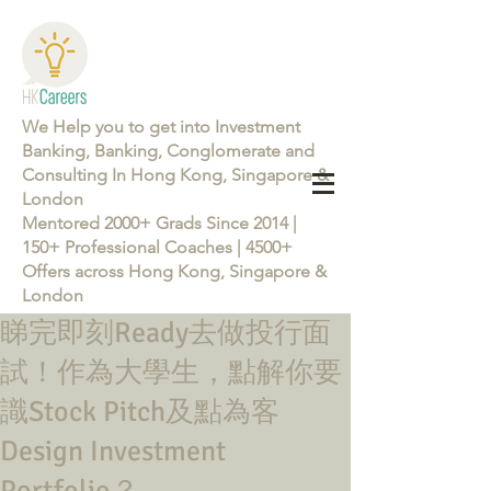
We Help you to get into Investment
Banking, Banking, Conglomerate and
Consulting In Hong Kong, Singapore &
London
Mentored 2000+ Grads Since 2014 |
150+ Professional Coaches | 4500+
Offers across Hong Kong, Singapore &
London
睇完即刻Ready去做投行面
Learn more about the Career Training Program 26/27
試！作為大學生，點解你要
識Stock Pitch及點為客
Design Investment