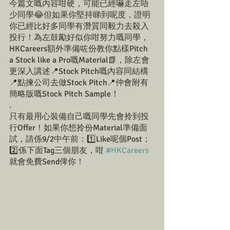
今篇文嘅內容咁硬，可能已經嚇走左唔
少同學😂但如果你堅持睇到呢度，證明
你已經比好多同學有潛質同毅力去殺入
投行！為左鼓勵好似你咁努力嘅同學，
HKCareers額外準備咗份教你點樣Pitch 
a Stock like a Pro嘅Material📗，除左會
更深入講述📍Stock Pitch嘅內容同結構
📍點揀公司去做Stock Pitch📍仲會附有
簡略版嘅Stock Pitch Sample！
.
只有最用心裝備自己嘅同學先會拎到投
行Offer！如果你想拎份Material準備面
試，請係9/2中午前：1️⃣Like呢個Post；
2️⃣係下面Tag三個朋友，咁 
#HKCareers
就會免費Send俾你！⁠⠀