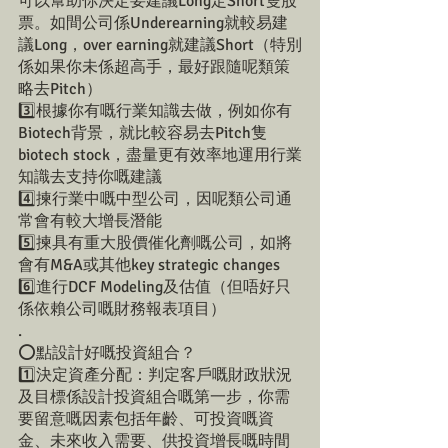
可以幫助你決定要建議Long定Short隻股
票。如間公司係Underearning就較易建
議Long，over earning就建議Short（特別
係如果你未係超高手，最好跟隨呢類策
略去Pitch）
3️⃣根據你有嘅行業知識去做，例如你有
Biotech背景，就比較容易去Pitch隻
biotech stock，盡量更有效率地運用行業
知識去支持你嘅建議
4️⃣揀行業中嘅中型公司，因呢類公司通
常會有較大增長潛能
5️⃣揀具有重大
股
價催化劑嘅公司，如將
會有M&A或其他key strategic changes
6️⃣進行DCF Modeling及估值（但唔好只
係依賴公司嘅財務報表項目）
.
⭕點設計好嘅投資組合？
1️⃣決定資產分配：判定客戶嘅財政狀況
及目標係設計投資組合嘅第一步，你需
要留意嘅因素包括年齡、可投資嘅資
金、未來收入需要、供投資增長嘅時間