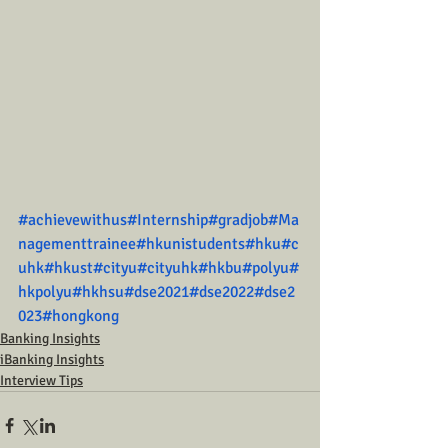
#achievewithus
#Internship
#gradjob
#Ma
nagementtrainee
#hkunistudents
#hku
#c
uhk
#hkust
#cityu
#cityuhk
#hkbu
#polyu
#
hkpolyu
#hkhsu
#dse2021
#dse2022
#dse2
023
#hongkong
Banking Insights
iBanking Insights
Interview Tips