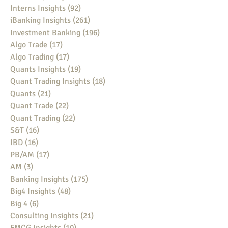
Interns Insights
(92)
92 posts
iBanking Insights
(261)
261 posts
Investment Banking
(196)
196 posts
Algo Trade
(17)
17 posts
Algo Trading
(17)
17 posts
Quants Insights
(19)
19 posts
Quant Trading Insights
(18)
18 posts
Quants
(21)
21 posts
Quant Trade
(22)
22 posts
Quant Trading
(22)
22 posts
S&T
(16)
16 posts
IBD
(16)
16 posts
PB/AM
(17)
17 posts
AM
(3)
3 posts
Banking Insights
(175)
175 posts
Big4 Insights
(48)
48 posts
Big 4
(6)
6 posts
Consulting Insights
(21)
21 posts