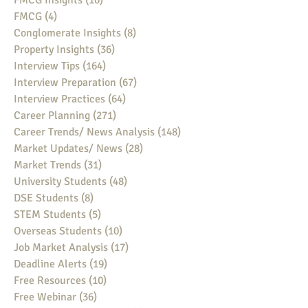
FMCG Insights
(10)
10 posts
FMCG
(4)
4 posts
Conglomerate Insights
(8)
8 posts
Property Insights
(36)
36 posts
Interview Tips
(164)
164 posts
Interview Preparation
(67)
67 posts
Interview Practices
(64)
64 posts
Career Planning
(271)
271 posts
Career Trends/ News Analysis
(148)
148 posts
Market Updates/ News
(28)
28 posts
Market Trends
(31)
31 posts
University Students
(48)
48 posts
DSE Students
(8)
8 posts
STEM Students
(5)
5 posts
Overseas Students
(10)
10 posts
Job Market Analysis
(17)
17 posts
Deadline Alerts
(19)
19 posts
Free Resources
(10)
10 posts
Free Webinar
(36)
36 posts