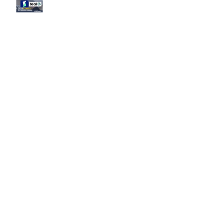
2027大投行BB Banks現有
Openingssss全整理！｜留言「投
行」拎齊報工🔗！
原來呢3大類型嘅S&T先係最值得同
學留意？！
邊啲sectors嘅人工/Bonus升咗？代
表headcount都會多啲？