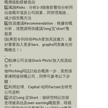
嘅價值點樣被低估
5️⃣風險Risks：分析2-3個會影響你分析同
估值嘅市場及公司因素，同管理風險，
減少損失嘅方法
6️⃣投資建議Recommendation：根據你嘅
分析，清楚講明你建議'long'定'short'隻
股票
(如果想令到你份Pitch更加具說服力，最
好重要加入更多bars、graphs同形象化你
嘅概念！）
.
⭕點揀公司去做Stock Pitch/放入投資組
合？
做Pitching同設計組合嘅第一步，當然係
要揀間值得嘅公司，同學可參考以下步
驟：
1️⃣利用彭博、Capital IQ同Factset去研究
公司資料
2️⃣決定Long 定Short：做研究時記住留
意埋被高估及over-earning嘅股票，咁樣