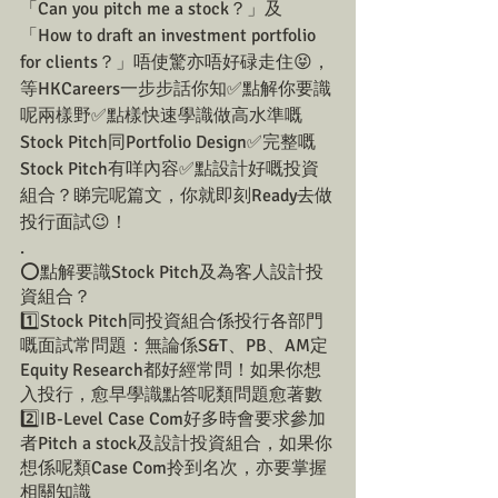
「Can you pitch me a stock？」及
「How to draft an investment portfolio 
for clients？」唔使驚亦唔好碌走住😝，
等HKCareers一步步話你知✅點解你要識
呢兩樣野✅點樣快速學識做高水準嘅
Stock Pitch同Portfolio Design✅完整嘅
Stock Pitch有咩內容✅點設計好嘅投資
組合？睇完呢篇文，你就即刻Ready去做
投行面試😉！
.
⭕點解要識Stock Pitch及為客人設計投
資組合？
1️⃣Stock Pitch同投資組合係投行各部門
嘅面試常問題：無論係S&T、PB、AM定
Equity Research都好經常問！如果你想
入投行，愈早學識點答呢類問題愈著數
2️⃣IB-Level Case Com好多時會要求參加
者Pitch a stock及設計投資組合，如果你
想係呢類Case Com拎到名次，亦要掌握
相關知識