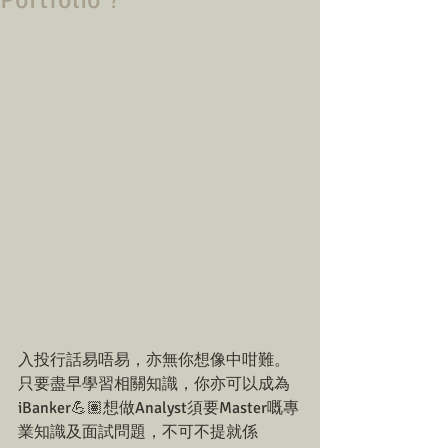
Portfolio？
入投行話易唔易，亦無你想像中咁難。
只要盡早學習相關知識，你亦可以成為
iBanker💪🏽想做Analyst須要Master嘅專
業知識及面試問題，不可不提就係