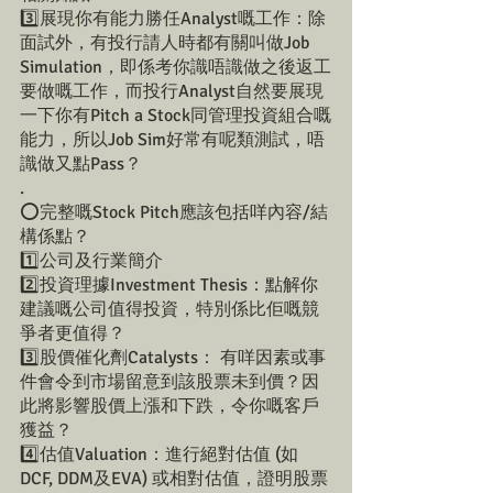
3️⃣展現你有能力勝任Analyst嘅工作：除
面試外，有投行請人時都有關叫做Job 
Simulation，即係考你識唔識做之後返工
要做嘅工作，而投行Analyst自然要展現
一下你有Pitch a Stock同管理投資組合嘅
能力，所以Job Sim好常有呢類測試，唔
識做又點Pass？
.
⭕完整嘅Stock Pitch應該包括咩內容/結
構係點？
1️⃣公司及行業簡介
2️⃣投資理據Investment Thesis：點解你
建議嘅公司值得投資，特別係比佢嘅競
爭者更值得？
3️⃣
股
價催化劑Catalysts： 有咩因素或事
件會令到市場留意到該股票未到價？因
此將影響股價上漲和下跌，令你嘅客戶
獲益？
4️⃣估值Valuation：進行絕對估值 (如
DCF, DDM及EVA) 或相對估值，證明股票