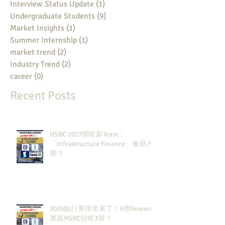
Interview Status Update
(1)
1 post
Undergraduate Students
(9)
9 posts
Market Insights
(1)
1 post
Summer Internship
(1)
1 post
market trend
(2)
2 posts
Industry Trend
(2)
2 posts
career
(0)
0 posts
Recent Posts
HSBC 2027開咗新Team：
「Infrastructure Finance」會易入
啲？
2026銀行界排名來了！6個Rewards
裏面HSBC佔咗3個？