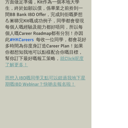
方面做足準備，Kit作為一個本地大學
生，終於如願以償，係畢業之前拎到一
間BB Bank IBD Offer，完成到佢嘅夢想
💪🏽睇完Kit嘅成功例子，同學都會發現
每個人嘅經驗及能力都好唔同，所以每
個人嘅Career Roadmap都有分別！亦因
此
#HKCareers
  每收一位同學，都會花好
多時間為你度身訂造Career Plan！如果
你都想知我地可以點樣配合你嘅目標，
幫你訂下最好嘅報工策略，
就Click呢度
了解更多！
而想入IBD嘅同學又點可以錯過我地下星
期嘅IBD Webinar？快啲去報名啦！