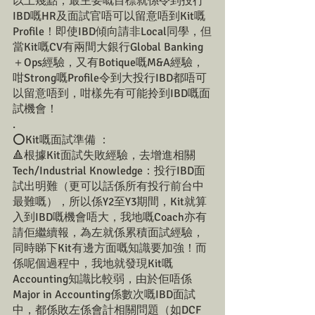
以上幾點，最主要嘅目標就係令到投行
IBD嘅HR及面試官唔可以留意唔到Kit嘅
Profile！即使IBD傾向請非Local同學，但
當Kit嘅CV有兩間大銀行Global Banking
＋Ops經驗，又有Botique嘅M&A經驗，
咁Strong嘅Profile令到大投行IBD都唔可
以留意唔到，咁樣先有可能拎到IBD嘅面
試機會！
.
⭕Kit嘅面試準備 ：
🔺根據Kit面試失敗經驗，去增進相關
Tech/Industrial Knowledge：投行IBD面
試出明難（更可以話係所有投行前台中
最難嘅），所以係Y2至Y3期間，Kit就算
入到IBD嘅機會唔大，我地嘅Coach亦有
請佢繼續報，為左就係累積面試經驗，
同時睇下Kit有邊方面嘅知識要加強！而
係呢個過程中，我地就發現Kit嘅
Accounting知識比較弱，由於佢唔係
Major in Accounting係數次嘅IBD面試
中，都係敗左係會計相關問題（如DCF 