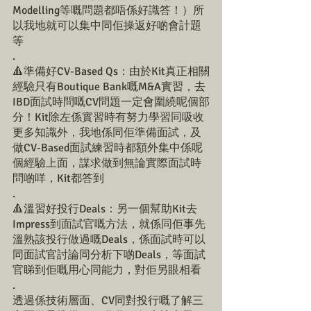
Modelling等嘅問題都唔係好識答！）所
以我地就可以集中同佢操返好啲會計題
等
.
🔺準備好CV-Based Qs：由於Kit真正相關
經驗只有Boutique Bank嘅M&A實習，去
IBD面試時問嘅CV問題一定會圍繞呢個部
分！Kit除左係實習時有努力學習同吸收
更多知識外，我地係同佢準備面試，及
做CV-Based面試練習時都額外集中係呢
個經驗上面，謀求做到無論實際面試時
問啲咩，Kit都答到
.
🔺溫習好投行Deals：另一個幫助Kit去
Impress到面試官嘅方法，就係同佢事先
溫熟該投行做過嘅Deals，係面試時可以
同面試官討論同分析下啲Deals，等面試
官睇到佢嘅用心同能力，對佢另眼相看
.
透過係技術層面、CV同對投行嘅了解三