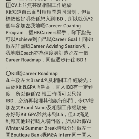
3️⃣CV上並無甚麼相關工作經驗
Kit知道自己面對種種問題同限制，但目
標依然好明確係想入到IBD，所以就係Y2
個年參加左我地嘅Careeer Coahing 
Program，搵HKCareers幫手，睇下點先
可以Achieve到自己嘅Career Goal！同Kit
做左詳盡嘅Career Advising Session後，
我地嘅Coach亦為佢度身訂造📏左一個
Career Roadmap，同佢逐步行往IBD！
.
⭕Kit嘅Career Roadmap
🔺主攻左大Brand名及相關工作經驗先：
由於Kit嘅GPA唔夠高，直入IBD有一定難
度，所以佢係Y2 報工時唔可以只報
IBD，必須再報埋其他銀行部門，令CV增
加左大Brand Name及相關工作經驗先！
亦好彩Kit GPA雖然未到3.5，但3.2滿足
到報其他銀行嘅入場門檻，所以Kit係Y2 
Winter及Summer Break時就分別做左一
間Boutique Bank嘅M&A Intern同一間大