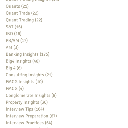
Quants
(21)
21 posts
Quant Trade
(22)
22 posts
Quant Trading
(22)
22 posts
S&T
(16)
16 posts
IBD
(16)
16 posts
PB/AM
(17)
17 posts
AM
(3)
3 posts
Banking Insights
(175)
175 posts
Big4 Insights
(48)
48 posts
Big 4
(6)
6 posts
Consulting Insights
(21)
21 posts
FMCG Insights
(10)
10 posts
FMCG
(4)
4 posts
Conglomerate Insights
(8)
8 posts
Property Insights
(36)
36 posts
Interview Tips
(164)
164 posts
Interview Preparation
(67)
67 posts
Interview Practices
(64)
64 posts