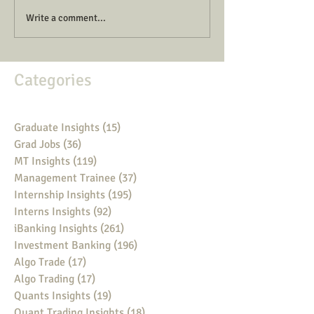
Write a comment...
Categories
Graduate Insights
(15)
15 posts
Grad Jobs
(36)
36 posts
MT Insights
(119)
119 posts
Management Trainee
(37)
37 posts
Internship Insights
(195)
195 posts
Interns Insights
(92)
92 posts
iBanking Insights
(261)
261 posts
Investment Banking
(196)
196 posts
Algo Trade
(17)
17 posts
Algo Trading
(17)
17 posts
Quants Insights
(19)
19 posts
Quant Trading Insights
(18)
18 posts