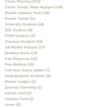
Career Planning
(271)
271 posts
Career Trends/ News Analysis
(148)
148 posts
Market Updates/ News
(28)
28 posts
Market Trends
(31)
31 posts
University Students
(48)
48 posts
DSE Students
(8)
8 posts
STEM Students
(5)
5 posts
Overseas Students
(10)
10 posts
Job Market Analysis
(17)
17 posts
Deadline Alerts
(19)
19 posts
Free Resources
(10)
10 posts
Free Webinar
(36)
36 posts
Interview Status Update
(1)
1 post
Undergraduate Students
(9)
9 posts
Market Insights
(1)
1 post
Summer Internship
(1)
1 post
market trend
(2)
2 posts
Industry Trend
(2)
2 posts
career
(0)
0 posts