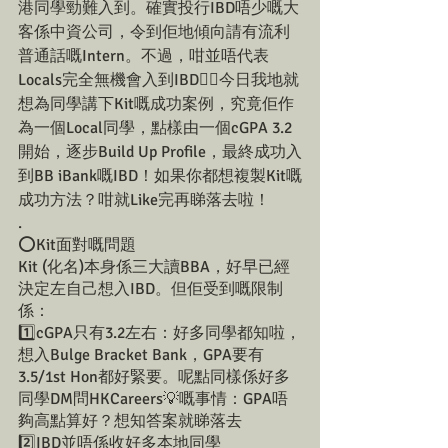
港同學勁難入到。確實投行IBD唔少嘅大
客係中資公司，令到佢地傾向請有流利
普通話嘅Intern。不過，咁並唔代表
Locals完全無機會入到IBD☝🏼今日我地就
想為同學講下Kit嘅成功案例，究竟佢作
為一個Local同學，點樣由一個cGPA 3.2
開始，逐步Build Up Profile，最終成功入
到BB iBank嘅IBD！如果你都想複製Kit嘅
成功方法？咁就Like完再睇落去啦！
.
⭕Kit面對嘅問題
Kit (化名)本身係三大讀BBA，好早已經
決定左自己想入IBD。但佢受到嘅限制
係：
1️⃣cGPA只有3.2左右：好多同學都知啦，
想入Bulge Bracket Bank，GPA要有
3.5/1st Hon都好緊要。呢點同樣係好多
同學DM問HKCareers💡嘅事情：GPA唔
夠高點算好？想知答案就睇落去
2️⃣IBD並唔係收好多本地同學