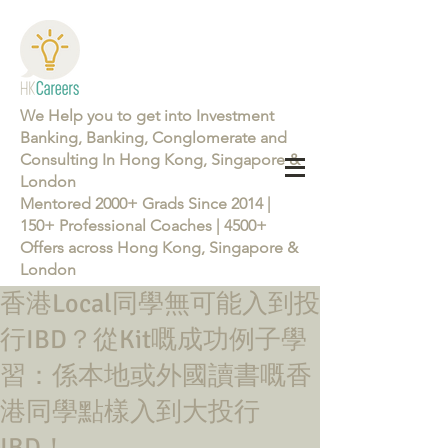
We Help you to get into Investment
Banking, Banking, Conglomerate and
Consulting In Hong Kong, Singapore &
London
Mentored 2000+ Grads Since 2014 |
150+ Professional Coaches | 4500+
Offers across Hong Kong, Singapore &
London
香港Local同學無可能入到投
Learn more about the Career Training Program 26/27
行IBD？從Kit嘅成功例子學
習：係本地或外國讀書嘅香
港同學點樣入到大投行