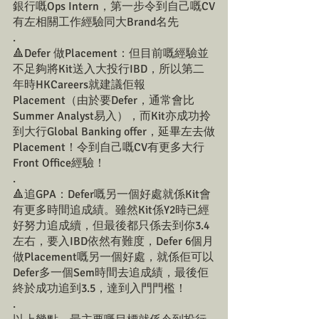
銀行嘅Ops Intern，第一步令到自己嘅CV
有左相關工作經驗同大Brand名先
.
🔺Defer 做Placement：但目前嘅經驗並
不足夠將Kit送入大投行IBD，所以第二
年時HKCareers就建議佢報
Placement（由於要Defer，通常會比
Summer Analyst易入），而Kit亦成功拎
到大行Global Banking offer，延畢左去做
Placement！令到自己嘅CV有更多大行
Front Office經驗！
.
🔺追GPA：Defer嘅另一個好處就係Kit會
有更多時間追成績。雖然Kit係Y2時已經
好努力追成續，但最後都只係去到你3.4
左右，要入IBD依然有難度，Defer 6個月
做Placement嘅另一個好處，就係佢可以
Defer多一個Sem時間去追成績，最後佢
終於成功追到3.5，達到入門門檻！
.