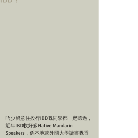
IBD！
唔少留意住投行IBD嘅同學都一定聽過，
近年IBD收好多Native Mandarin 
Speakers，係本地或外國大學讀書嘅香