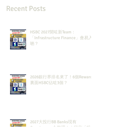
Recent Posts
HSBC 2027開咗新Team：
「Infrastructure Finance」會易入
啲？
2026銀行界排名來了！6個Rewards
裏面HSBC佔咗3個？
2027大投行BB Banks現有
Openingssss全整理！｜留言「投
行」拎齊報工🔗！