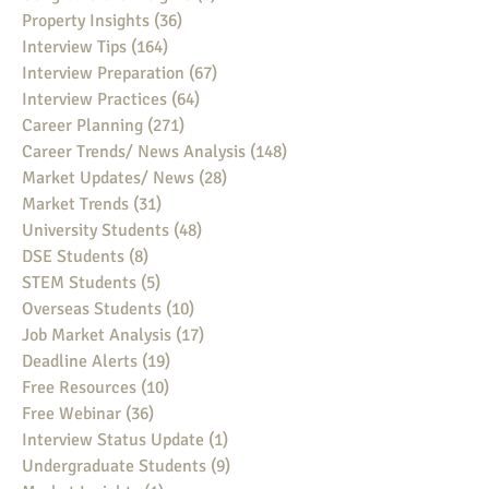
Property Insights
(36)
36 posts
Interview Tips
(164)
164 posts
Interview Preparation
(67)
67 posts
Interview Practices
(64)
64 posts
Career Planning
(271)
271 posts
Career Trends/ News Analysis
(148)
148 posts
Market Updates/ News
(28)
28 posts
Market Trends
(31)
31 posts
University Students
(48)
48 posts
DSE Students
(8)
8 posts
STEM Students
(5)
5 posts
Overseas Students
(10)
10 posts
Job Market Analysis
(17)
17 posts
Deadline Alerts
(19)
19 posts
Free Resources
(10)
10 posts
Free Webinar
(36)
36 posts
Interview Status Update
(1)
1 post
Undergraduate Students
(9)
9 posts