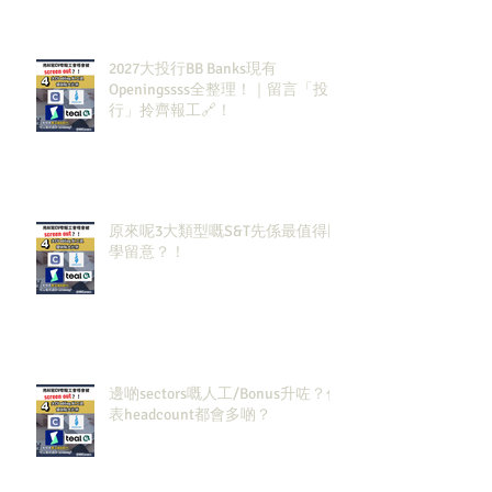
2027大投行BB Banks現有
Openingssss全整理！｜留言「投
行」拎齊報工🔗！
原來呢3大類型嘅S&T先係最值得同
學留意？！
邊啲sectors嘅人工/Bonus升咗？代
表headcount都會多啲？