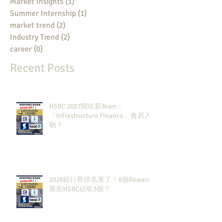
Market Insights
(1)
1 post
Summer Internship
(1)
1 post
market trend
(2)
2 posts
Industry Trend
(2)
2 posts
career
(0)
0 posts
Recent Posts
HSBC 2027開咗新Team：
「Infrastructure Finance」會易入
啲？
2026銀行界排名來了！6個Rewards
裏面HSBC佔咗3個？