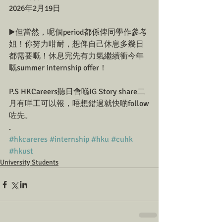
2026年2月19日
▶️但當然，呢個period都係俾同學作參考
姐！你努力咁耐，想俾自己休息多幾日
都需要嘅！休息完先有力氣繼續衝今年
嘅summer internship offer！
P.S HKCareers聽日會喺IG Story share二
月有咩工可以報，唔想錯過就快啲follow
咗先。 
.
#hkcareres
#internship
#hku
#cuhk
#hkust
University Students