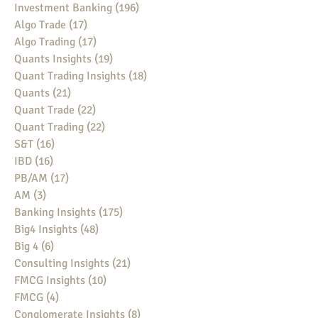
Investment Banking
(196)
196 posts
Algo Trade
(17)
17 posts
Algo Trading
(17)
17 posts
Quants Insights
(19)
19 posts
Quant Trading Insights
(18)
18 posts
Quants
(21)
21 posts
Quant Trade
(22)
22 posts
Quant Trading
(22)
22 posts
S&T
(16)
16 posts
IBD
(16)
16 posts
PB/AM
(17)
17 posts
AM
(3)
3 posts
Banking Insights
(175)
175 posts
Big4 Insights
(48)
48 posts
Big 4
(6)
6 posts
Consulting Insights
(21)
21 posts
FMCG Insights
(10)
10 posts
FMCG
(4)
4 posts
Conglomerate Insights
(8)
8 posts