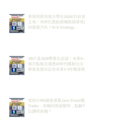
香港同新加坡大學生2026/27必攻
之地！仲掙扎緊點樣喺呢個環境搵
到發展方向？AI & Strategy
Consulting或者就係你嘅答案。
2027 及2028畢業生必讀！未來6–12
個月點樣去適應AI時代嘅新玩法，
將會直接決定你未來3-5年嘅發展
當投行MD都羨慕緊Jane Street嘅
Trader：佢哋到底做緊咩，點解可
以賺咁多錢？