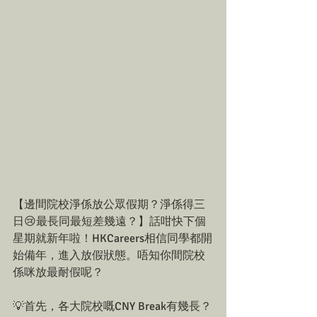
【邊間院校淨係放公眾假期？淨係得三
日😢最長同最短差幾遠？】話咁快下個
星期就新年啦！HKCareers相信同學都開
始備年，進入放假狀態。唔知你間院校
係咪放最耐假呢？ 
💡首先，各大院校嘅CNY Break有幾長？