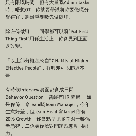
只有限嘅時間，但有大量嘅Admin tasks 
時，唔想OT，你就要學識將你要做嘅分
配得宜，將最重要嘅先做處理。
除左係做野上，同學都可以將"Put First 
Thing First"用係生活上，你會見到正面
既改變。
「以上部分概念來自”7 Habits of Highly 
Effective People”，有興趣可以睇返本
書」
有時候Interview裹面都會成日問
Behavior Question，曾經有HR 問過： 如
果你係一條Team嘅Team Manager，今年
生意好差，但Team Head 會Target你有
20% Growth，你會點？呢啲問題一黎係
考急智，二係睇你應對問題既態度同能
力。