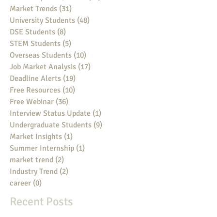
Market Trends
(31)
31 posts
University Students
(48)
48 posts
DSE Students
(8)
8 posts
STEM Students
(5)
5 posts
Overseas Students
(10)
10 posts
Job Market Analysis
(17)
17 posts
Deadline Alerts
(19)
19 posts
Free Resources
(10)
10 posts
Free Webinar
(36)
36 posts
Interview Status Update
(1)
1 post
Undergraduate Students
(9)
9 posts
Market Insights
(1)
1 post
Summer Internship
(1)
1 post
market trend
(2)
2 posts
Industry Trend
(2)
2 posts
career
(0)
0 posts
Recent Posts