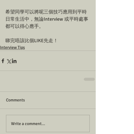
希望同學可以將呢三個技巧應用到平時
日常生活中，無論Interview 或平時處事
都可以得心應手。
睇完唔該比個LIKE先走！
Interview Tips
Comments
Write a comment...