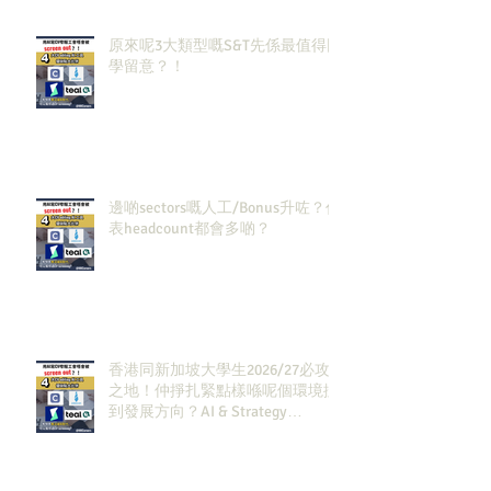
原來呢3大類型嘅S&T先係最值得同
學留意？！
邊啲sectors嘅人工/Bonus升咗？代
表headcount都會多啲？
香港同新加坡大學生2026/27必攻
之地！仲掙扎緊點樣喺呢個環境搵
到發展方向？AI & Strategy
Consulting或者就係你嘅答案。