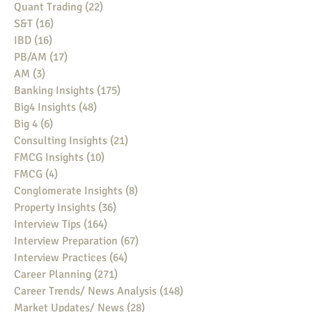
Quant Trading
(22)
22 posts
S&T
(16)
16 posts
IBD
(16)
16 posts
PB/AM
(17)
17 posts
AM
(3)
3 posts
Banking Insights
(175)
175 posts
Big4 Insights
(48)
48 posts
Big 4
(6)
6 posts
Consulting Insights
(21)
21 posts
FMCG Insights
(10)
10 posts
FMCG
(4)
4 posts
Conglomerate Insights
(8)
8 posts
Property Insights
(36)
36 posts
Interview Tips
(164)
164 posts
Interview Preparation
(67)
67 posts
Interview Practices
(64)
64 posts
Career Planning
(271)
271 posts
Career Trends/ News Analysis
(148)
148 posts
Market Updates/ News
(28)
28 posts