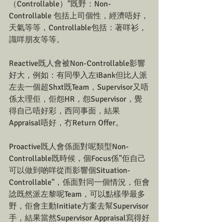
（Controllable）"既野：Non-
Controllable 包括上司個性，經濟唔好，
天氣等等，Controllable包括：著咩衫，
識咩朋友等等。
Reactive既人會被Non-Controllable影響
好大，例如：有同學入左iBank但比人派
左去一個超Shxt既Team，Supervisor又唔
係太理佢，佢怨HR，怨Supervisor，覺
得自己唔好彩，西同事面，結果
Appraisal唔好，冇Return Offer。
Proactive既人會係面對呢類型Non-
Controllable既時候，個Focus係"佢自己
可以做到啲咩從而影響個Situation-
Controllable"，係面對同一個情況，佢會
諗既然派左黎呢Team，可以點樣學最多
野，佢會主動Initiate方案去幫Supervisor
手，結果當然Supervisor Appraisal寫得好