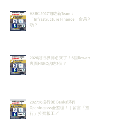
HSBC 2027開咗新Team：
「Infrastructure Finance」會易入
啲？
2026銀行界排名來了！6個Rewards
裏面HSBC佔咗3個？
2027大投行BB Banks現有
Openingssss全整理！｜留言「投
行」拎齊報工🔗！