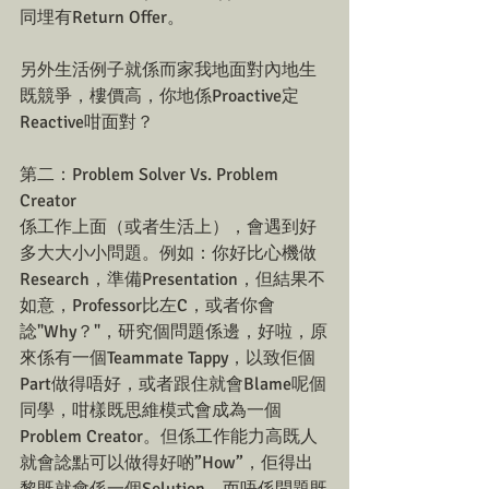
同埋有Return Offer。
另外生活例子就係而家我地面對內地生
既競爭，樓價高，你地係Proactive定
Reactive咁面對？
第二：Problem Solver Vs. Problem 
Creator
係工作上面（或者生活上），會遇到好
多大大小小問題。例如：你好比心機做
Research，準備Presentation，但結果不
如意，Professor比左C，或者你會
諗"Why？"，研究個問題係邊，好啦，原
來係有一個Teammate Tappy，以致佢個
Part做得唔好，或者跟住就會Blame呢個
同學，咁樣既思維模式會成為一個
Problem Creator。但係工作能力高既人
就會諗點可以做得好啲”How”，佢得出