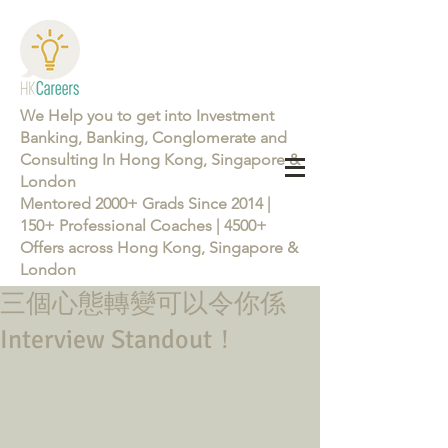
We Help you to get into Investment
Banking, Banking, Conglomerate and
Consulting In Hong Kong, Singapore &
London
Mentored 2000+ Grads Since 2014 |
150+ Professional Coaches | 4500+
Offers across Hong Kong, Singapore &
London
三個心態轉變可以令你係
Learn more about the Career Training Program 26/27
Interview Standout！