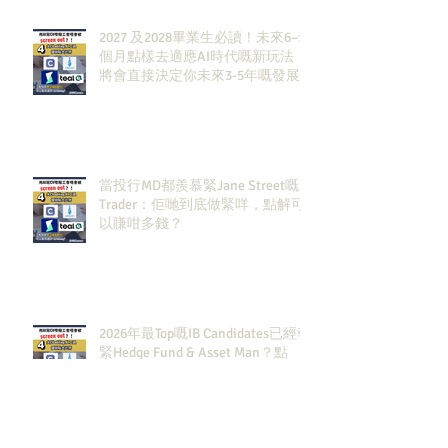
2027 及2028畢業生必讀！未來6–12
個月點樣去適應AI時代嘅新玩法，
將會直接決定你未來3-5年嘅發展
當投行MD都羨慕緊Jane Street嘅
Trader：佢哋到底做緊咩，點解可
以賺咁多錢？
2026年最Top嘅IB Candidates已經報
緊Hedge Fund & Asset Man？點
解？