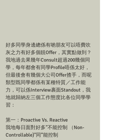
好多同學身邊總係有啲朋友可以唔費吹
灰之力有好多個靚Offer，其實點做到？
我地過去果幾年Consult超過200幾個同
學，每年都會有同學Profile唔係太好，
但最後會有幾個大公司Offer揸手，而呢
類型既同學都係有某種特質／工作能
力，可以係Interview裹面Standout，我
地就歸納左三個工作態度比各位同學學
習：
第一：Proactive Vs. Reactive
我地每日面對好多"不能控制 （Non-
Controllable)"同”能控制