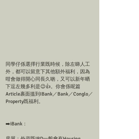
同學仔係選擇行業既時候，除左睇人工
外，都可以留意下其他額外福利，因為
咁會做得開心同長久啲，又可以新年晒
下逗左幾多利是😉👍。你會係呢篇
Article裹面搵到IBank／Bank／Conglo／
Property既福利。
➡️iBank：
房屋：外資既IBD一般會有Housing 