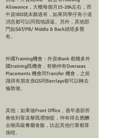
Allowance，大概每個月15-20k左右，而
中資IBD就未聽過有，如果同學仔有小道
消息都可以同我地講返。另外，其他部
門如S&T/PB/ Middle & Back就唔多覺
有。
外國Training機會：外資iBank 都幾多外
國training既機會，有啲仲有Overseas 
Placements 機會同Transfer 機會，之前
識得有朋友係GS同Barclays都可以轉去
倫敦做。
其他：如果做Front Office，過年過節所
會收到客送黎既禮物籃，仲有得去應酬
去啲高級餐廳食飯，比起其他行業都算
係咁。