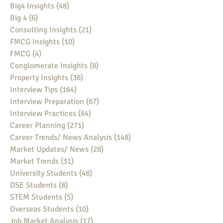
Big4 Insights
(48)
48 posts
Big 4
(6)
6 posts
Consulting Insights
(21)
21 posts
FMCG Insights
(10)
10 posts
FMCG
(4)
4 posts
Conglomerate Insights
(8)
8 posts
Property Insights
(36)
36 posts
Interview Tips
(164)
164 posts
Interview Preparation
(67)
67 posts
Interview Practices
(64)
64 posts
Career Planning
(271)
271 posts
Career Trends/ News Analysis
(148)
148 posts
Market Updates/ News
(28)
28 posts
Market Trends
(31)
31 posts
University Students
(48)
48 posts
DSE Students
(8)
8 posts
STEM Students
(5)
5 posts
Overseas Students
(10)
10 posts
Job Market Analysis
(17)
17 posts