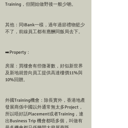
Training，但開始做野後一般少啲。
其他：同iBank一樣，過年過節禮物籃少
不了，前線員工都有應酬同飯局去下。
➡️Property：
房屋：買樓會有些微著數，好似新世界
及新地就曾向員工提供高達樓價11%與
10%回贈。
外國Training機會：除長實外，香港地產
發展商係中國以外通常無太多Project，
所以唔好話Placement或者Training，連
出Business Trip 機會都唔多個，叫做有
最多機會都只係幾間大發展商既