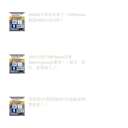
2026銀行界排名來了！6個Rewards
裏面HSBC佔咗3個？
2027大投行BB Banks現有
Openingssss全整理！｜留言「投
行」拎齊報工🔗！
原來呢3大類型嘅S&T先係最值得同
學留意？！