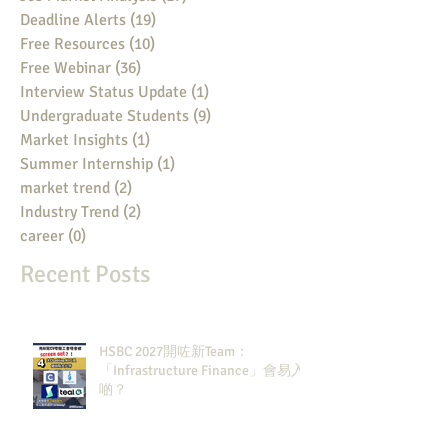
Deadline Alerts
(19)
19 posts
Free Resources
(10)
10 posts
Free Webinar
(36)
36 posts
Interview Status Update
(1)
1 post
Undergraduate Students
(9)
9 posts
Market Insights
(1)
1 post
Summer Internship
(1)
1 post
market trend
(2)
2 posts
Industry Trend
(2)
2 posts
career
(0)
0 posts
Recent Posts
HSBC 2027開咗新Team：
「Infrastructure Finance」會易入
啲？