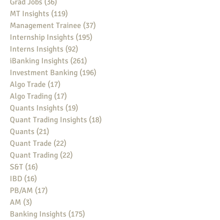
Grad Jobs
(36)
36 posts
MT Insights
(119)
119 posts
Management Trainee
(37)
37 posts
Internship Insights
(195)
195 posts
Interns Insights
(92)
92 posts
iBanking Insights
(261)
261 posts
Investment Banking
(196)
196 posts
Algo Trade
(17)
17 posts
Algo Trading
(17)
17 posts
Quants Insights
(19)
19 posts
Quant Trading Insights
(18)
18 posts
Quants
(21)
21 posts
Quant Trade
(22)
22 posts
Quant Trading
(22)
22 posts
S&T
(16)
16 posts
IBD
(16)
16 posts
PB/AM
(17)
17 posts
AM
(3)
3 posts
Banking Insights
(175)
175 posts