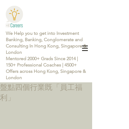
We Help you to get into Investment
Banking, Banking, Conglomerate and
Consulting In Hong Kong, Singapore &
London
Mentored 2000+ Grads Since 2014 |
150+ Professional Coaches | 4500+
Offers across Hong Kong, Singapore &
London
盤點四個行業既「員工福
Learn more about the Career Training Program 26/27
利」