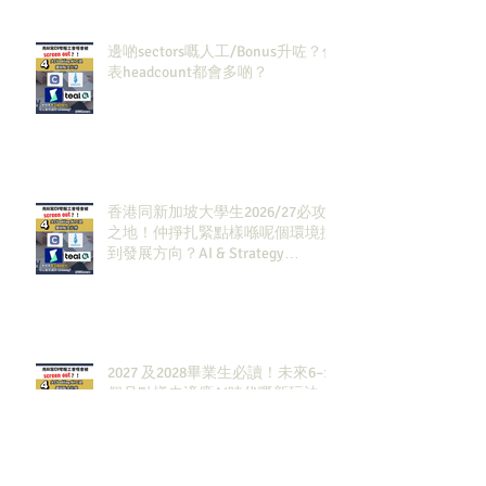
邊啲sectors嘅人工/Bonus升咗？代
表headcount都會多啲？
香港同新加坡大學生2026/27必攻
之地！仲掙扎緊點樣喺呢個環境搵
到發展方向？AI & Strategy
Consulting或者就係你嘅答案。
2027 及2028畢業生必讀！未來6–12
個月點樣去適應AI時代嘅新玩法，
將會直接決定你未來3-5年嘅發展