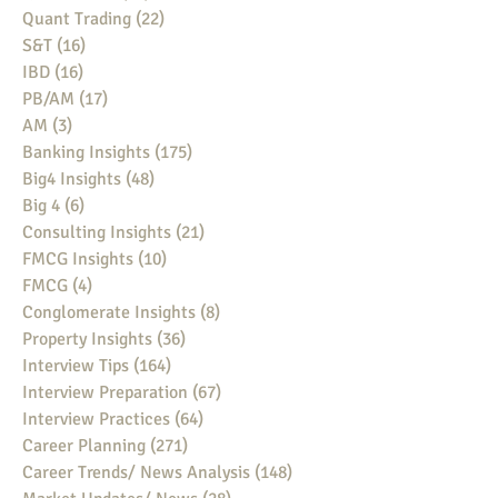
Quant Trading
(22)
22 posts
S&T
(16)
16 posts
IBD
(16)
16 posts
PB/AM
(17)
17 posts
AM
(3)
3 posts
Banking Insights
(175)
175 posts
Big4 Insights
(48)
48 posts
Big 4
(6)
6 posts
Consulting Insights
(21)
21 posts
FMCG Insights
(10)
10 posts
FMCG
(4)
4 posts
Conglomerate Insights
(8)
8 posts
Property Insights
(36)
36 posts
Interview Tips
(164)
164 posts
Interview Preparation
(67)
67 posts
Interview Practices
(64)
64 posts
Career Planning
(271)
271 posts
Career Trends/ News Analysis
(148)
148 posts