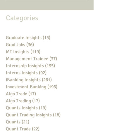
Categories
Graduate Insights
(15)
15 posts
Grad Jobs
(36)
36 posts
MT Insights
(119)
119 posts
Management Trainee
(37)
37 posts
Internship Insights
(195)
195 posts
Interns Insights
(92)
92 posts
iBanking Insights
(261)
261 posts
Investment Banking
(196)
196 posts
Algo Trade
(17)
17 posts
Algo Trading
(17)
17 posts
Quants Insights
(19)
19 posts
Quant Trading Insights
(18)
18 posts
Quants
(21)
21 posts
Quant Trade
(22)
22 posts