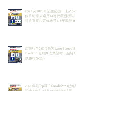
2027 及2028畢業生必讀！未來6–12
個月點樣去適應AI時代嘅新玩法，
將會直接決定你未來3-5年嘅發展
當投行MD都羨慕緊Jane Street嘅
Trader：佢哋到底做緊咩，點解可
以賺咁多錢？
2026年最Top嘅IB Candidates已經報
緊Hedge Fund & Asset Man？點
解？