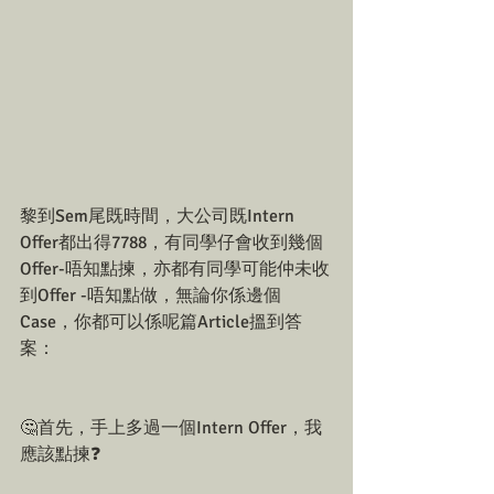
黎到Sem尾既時間，大公司既Intern 
Offer都出得7788，有同學仔會收到幾個
Offer-唔知點揀，亦都有同學可能仲未收
到Offer -唔知點做，無論你係邊個
Case，你都可以係呢篇Article搵到答
案：
🤔首先，手上多過一個Intern Offer，我
應該點揀❓