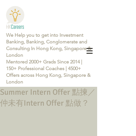
We Help you to get into Investment
Banking, Banking, Conglomerate and
Consulting In Hong Kong, Singapore &
London
Mentored 2000+ Grads Since 2014 |
150+ Professional Coaches | 4500+
Offers across Hong Kong, Singapore &
London
Summer Intern Offer 點揀／
Learn more about the Career Training Program 26/27
仲未有Intern Offer 點做？