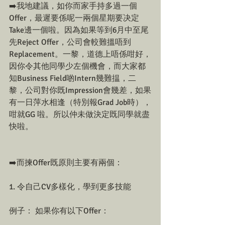
➡️我地建議，如你而家手持多過一個
Offer，最遲要係呢一兩個星期要决定
Take邊一個啦。因為如果等到6月中至尾
先Reject Offer，公司會較難搵唔到
Replacement。一黎，道德上唔係咁好，
因你令其他同學少左個機會，而大家都
知Business Field啲Intern幾難揾，二
黎，公司對你既Impression會幾差，如果
有一日萍水相逢（特別報Grad Job時），
咁就GG 啦。所以仲未做決定既同學就盡
快啦。
➡️而揀Offer既原則主要有兩個：
1. 令自己CV多樣化，學到更多技能
例子： 如果你有以下Offer：