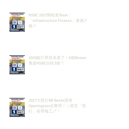
HSBC 2027開咗新Team：
「Infrastructure Finance」會易入
啲？
2026銀行界排名來了！6個Rewards
裏面HSBC佔咗3個？
2027大投行BB Banks現有
Openingssss全整理！｜留言「投
行」拎齊報工🔗！