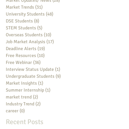
Market Updates/ News
(28)
28 posts
Market Trends
(31)
31 posts
University Students
(48)
48 posts
DSE Students
(8)
8 posts
STEM Students
(5)
5 posts
Overseas Students
(10)
10 posts
Job Market Analysis
(17)
17 posts
Deadline Alerts
(19)
19 posts
Free Resources
(10)
10 posts
Free Webinar
(36)
36 posts
Interview Status Update
(1)
1 post
Undergraduate Students
(9)
9 posts
Market Insights
(1)
1 post
Summer Internship
(1)
1 post
market trend
(2)
2 posts
Industry Trend
(2)
2 posts
career
(0)
0 posts
Recent Posts