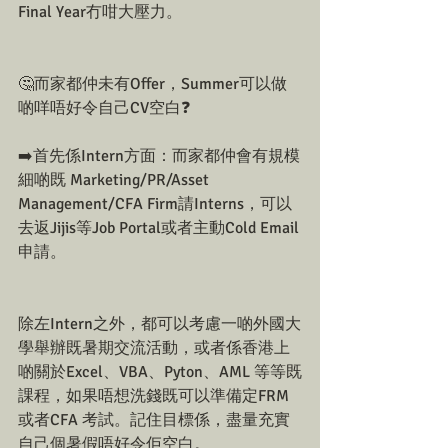
Final Year冇咁大壓力。
🤔而家都仲未有Offer，Summer可以做
啲咩唔好令自己CV空白❓
➡️首先係Intern方面：而家都仲會有規模
細啲既 Marketing/PR/Asset 
Management/CFA Firm請Interns，可以
去返Jijis等Job Portal或者主動Cold Email
申請。
除左Intern之外，都可以考慮一啲外國大
學舉辦既暑期交流活動，或者係香港上
啲關於Excel、VBA、Pyton、AML 等等既
課程，如果唔想洗錢既可以準備定FRM 
或者CFA 考試。記住目標係，盡量充實
自己個暑假唔好令佢空白。