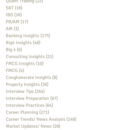
Quant Trading
(22)
22 posts
S&T
(16)
16 posts
IBD
(16)
16 posts
PB/AM
(17)
17 posts
AM
(3)
3 posts
Banking Insights
(175)
175 posts
Big4 Insights
(48)
48 posts
Big 4
(6)
6 posts
Consulting Insights
(21)
21 posts
FMCG Insights
(10)
10 posts
FMCG
(4)
4 posts
Conglomerate Insights
(8)
8 posts
Property Insights
(36)
36 posts
Interview Tips
(164)
164 posts
Interview Preparation
(67)
67 posts
Interview Practices
(64)
64 posts
Career Planning
(271)
271 posts
Career Trends/ News Analysis
(148)
148 posts
Market Updates/ News
(28)
28 posts