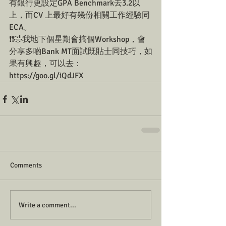
有銀行更設定GPA Benchmark去3.2以
上，而CV 上最好有幾份相關工作經驗同
ECA。
❗❗🤣我地下個星期會搞個Workshop，會
分享多啲Bank MT面試既貼士同技巧，如
果有興趣，可以去：
https://goo.gl/iQdJFX
Comments
Write a comment...