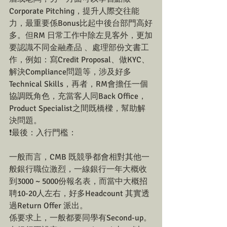
Corporate Pitching，提升人際交往能
力，最重要係Bonus比起中後台部門高好
多。但RM 日常工作中除左見客外，更加
要認識不同金融產品 、處理部份文書工
作，例如：寫Credit Proposal、做KYC、
解決Compliance問題等，涉及好多
Technical Skills，再者，RM會擔任一個
協調既角色，充當客人同Back Office， 
Product Specialist之間既橋樑，幫助解
決問題。
❗最後：入行門檻：
一般而言，CMB 既競爭都會相對其他一
般銀行職位激烈，一線銀行一年大概收
到3000 ~ 5000份報名表，而當中大概招
聘10-20人左右，好多Headcount 其實透
過Return Offer 派出。
係要求上，一般都要同學有Second-up。