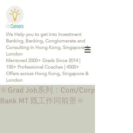
We Help you to get into Investment
Banking, Banking, Conglomerate and
Consulting In Hong Kong, Singapore &
London
Mentored 2000+ Grads Since 2014 |
150+ Professional Coaches | 4500+
Offers across Hong Kong, Singapore &
London
🔆Grad Job系列：Com/Corp
Learn more about the Career Training Program 26/27
Bank MT 既工作同前景🔆