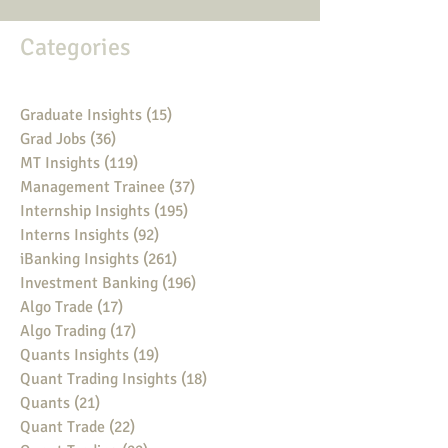
Categories
Graduate Insights
(15)
15 posts
Grad Jobs
(36)
36 posts
MT Insights
(119)
119 posts
Management Trainee
(37)
37 posts
Internship Insights
(195)
195 posts
Interns Insights
(92)
92 posts
iBanking Insights
(261)
261 posts
Investment Banking
(196)
196 posts
Algo Trade
(17)
17 posts
Algo Trading
(17)
17 posts
Quants Insights
(19)
19 posts
Quant Trading Insights
(18)
18 posts
Quants
(21)
21 posts
Quant Trade
(22)
22 posts