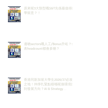
原來呢3大類型嘅S&T先係最值得同
學留意？！
邊啲sectors嘅人工/Bonus升咗？代
表headcount都會多啲？
香港同新加坡大學生2026/27必攻
之地！仲掙扎緊點樣喺呢個環境搵
到發展方向？AI & Strategy
Consulting或者就係你嘅答案。