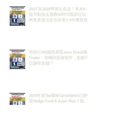
2027 及2028畢業生必讀！未來6–12
個月點樣去適應AI時代嘅新玩法，
將會直接決定你未來3-5年嘅發展
當投行MD都羨慕緊Jane Street嘅
Trader：佢哋到底做緊咩，點解可
以賺咁多錢？
2026年最Top嘅IB Candidates已經報
緊Hedge Fund & Asset Man？點
解？