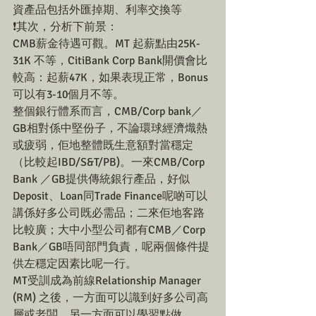
資產品包括外匯掉期、利率交換等
❗其次，分析下前景：
CMB薪金待遇可觀。MT 起薪點由25K-
31K 不等，CitiBank Corp Bank開價會比
較高：起薪47K，如果表現正常，Bonus
可以有3-10個月不等。
整個銀行體系而言，CMB/Corp bank／
GB相對係中堅份子，不論環球經濟熾熱
或疲弱，佢地整體既生意額對當穩定
（比較起IBD/S&T/PB)。一來CMB/Corp 
Bank ／GB提供傳統銀行產品，好似
Deposit、Loan同Trade Finance呢啲可以
講係好多公司既必需品；二來佢地客路
比較廣；大中小型公司都有CMB／Corp 
Bank／GB唔同部門負責，呢兩個條件提
供左穩定因素比呢一行。
MT受訓成為前線Relationship Manager 
(RM) 之後，一方面可以識到好多公司高
層或老闆，另一方面可以學習點做