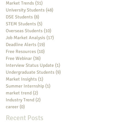
Market Trends
(31)
31 posts
University Students
(48)
48 posts
DSE Students
(8)
8 posts
STEM Students
(5)
5 posts
Overseas Students
(10)
10 posts
Job Market Analysis
(17)
17 posts
Deadline Alerts
(19)
19 posts
Free Resources
(10)
10 posts
Free Webinar
(36)
36 posts
Interview Status Update
(1)
1 post
Undergraduate Students
(9)
9 posts
Market Insights
(1)
1 post
Summer Internship
(1)
1 post
market trend
(2)
2 posts
Industry Trend
(2)
2 posts
career
(0)
0 posts
Recent Posts