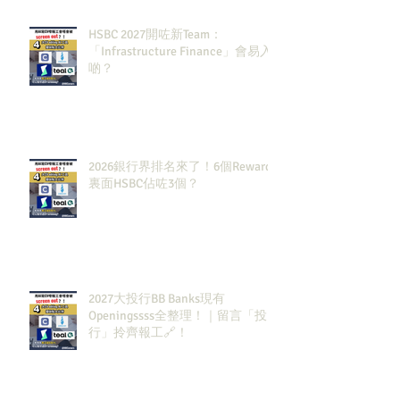
HSBC 2027開咗新Team：
「Infrastructure Finance」會易入
啲？
2026銀行界排名來了！6個Rewards
裏面HSBC佔咗3個？
2027大投行BB Banks現有
Openingssss全整理！｜留言「投
行」拎齊報工🔗！