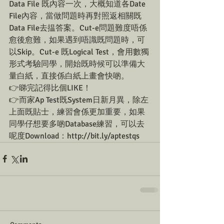
Data File 既內容一次，大概知道各Date 
File內容，當做問題時再對照返相關既
Data File去揾答案。Cut-e問題難度唔係
愈後愈難，如果遇到唔識既問題時，可
以Skip。Cut-e 既Logical Test，會用數獨
形式考驗同學，開始既時候可以準備大
量白紙，直接係白紙上畫會快啲。
👉睇完記得比個LIKE！
👉而家Ap Test既System日新月異，除左
上面既貼士，練習會係更加重要，如果
同學仔想要多啲Database練習，可以去
呢度Download：http://bit.ly/aptestqs