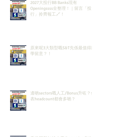
2027大投行BB Banks現有
Openingssss全整理！｜留言「投
行」拎齊報工🔗！
原來呢3大類型嘅S&T先係最值得同
學留意？！
邊啲sectors嘅人工/Bonus升咗？代
表headcount都會多啲？