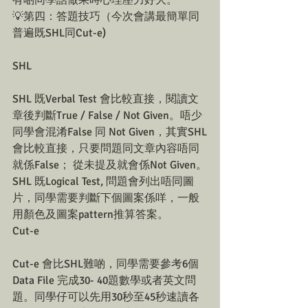
💡第四：答題技巧（今次會講最簡單同
普遍既SHL同Cut-e)
SHL
SHL 既Verbal Test 會比較直接，閱讀文
章後判斷True / False / Not Given。唔少
同學會混淆False 同 Not Given，其實SHL
會比較直接，只要問題同文章內容唔同
就係False； 從未提及就會係Not Given。
SHL 既Logical Test, 問題會列出唔同圖
片，同學需要判斷下個圖案係咩，一般
用顏色及圖案pattern推算答案。
Cut-e
Cut-e 會比SHL難啲，同學需要參考6個
Data File 完成30- 40題數學或者英文問
題。同學仔可以先用30秒至45秒速讀各