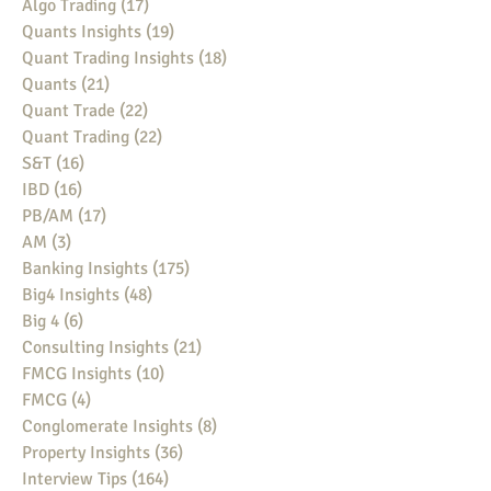
Algo Trading
(17)
17 posts
Quants Insights
(19)
19 posts
Quant Trading Insights
(18)
18 posts
Quants
(21)
21 posts
Quant Trade
(22)
22 posts
Quant Trading
(22)
22 posts
S&T
(16)
16 posts
IBD
(16)
16 posts
PB/AM
(17)
17 posts
AM
(3)
3 posts
Banking Insights
(175)
175 posts
Big4 Insights
(48)
48 posts
Big 4
(6)
6 posts
Consulting Insights
(21)
21 posts
FMCG Insights
(10)
10 posts
FMCG
(4)
4 posts
Conglomerate Insights
(8)
8 posts
Property Insights
(36)
36 posts
Interview Tips
(164)
164 posts