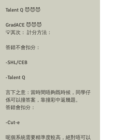
Talent Q 😈😈😈
GradACE 😈😈😈
💡其次： 計分方法：
答錯不會扣分：
-SHL/CEB
-Talent Q
言下之意：當時間唔夠既時候，同學仔
係可以撞答案，靠撞彩中返幾題。
答錯會扣分：
-Cut-e
呢個系統需要精準度較高，絕對唔可以