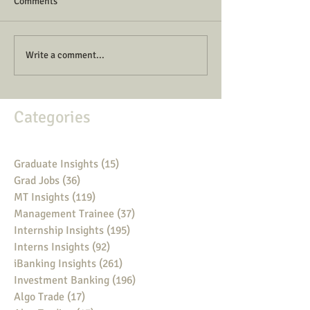
Comments
Write a comment...
Categories
Graduate Insights
(15)
15 posts
Grad Jobs
(36)
36 posts
MT Insights
(119)
119 posts
Management Trainee
(37)
37 posts
Internship Insights
(195)
195 posts
Interns Insights
(92)
92 posts
iBanking Insights
(261)
261 posts
Investment Banking
(196)
196 posts
Algo Trade
(17)
17 posts