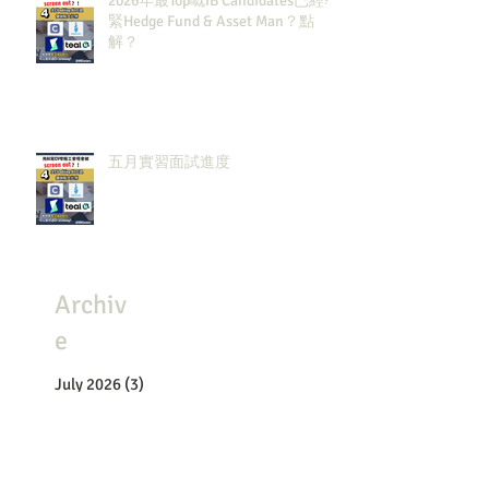
2026年最Top嘅IB Candidates已經報
緊Hedge Fund & Asset Man？點
解？
五月實習面試進度
Archiv
e
July 2026
(3)
3 posts
May 2026
(8)
8 posts
April 2026
(8)
8 posts
March 2026
(4)
4 posts
February 2026
(4)
4 posts