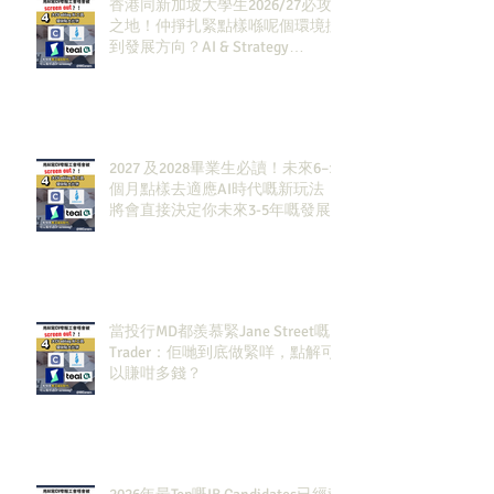
香港同新加坡大學生2026/27必攻
之地！仲掙扎緊點樣喺呢個環境搵
到發展方向？AI & Strategy
Consulting或者就係你嘅答案。
2027 及2028畢業生必讀！未來6–12
個月點樣去適應AI時代嘅新玩法，
將會直接決定你未來3-5年嘅發展
當投行MD都羨慕緊Jane Street嘅
Trader：佢哋到底做緊咩，點解可
以賺咁多錢？