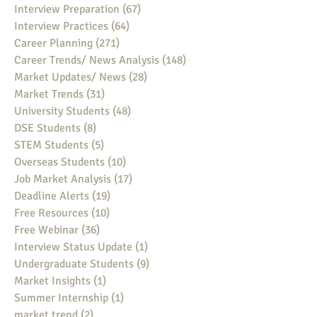
Interview Preparation
(67)
67 posts
Interview Practices
(64)
64 posts
Career Planning
(271)
271 posts
Career Trends/ News Analysis
(148)
148 posts
Market Updates/ News
(28)
28 posts
Market Trends
(31)
31 posts
University Students
(48)
48 posts
DSE Students
(8)
8 posts
STEM Students
(5)
5 posts
Overseas Students
(10)
10 posts
Job Market Analysis
(17)
17 posts
Deadline Alerts
(19)
19 posts
Free Resources
(10)
10 posts
Free Webinar
(36)
36 posts
Interview Status Update
(1)
1 post
Undergraduate Students
(9)
9 posts
Market Insights
(1)
1 post
Summer Internship
(1)
1 post
market trend
(2)
2 posts