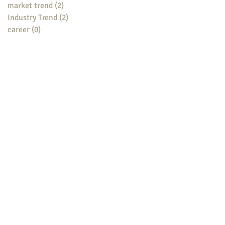
market trend
(2)
2 posts
Industry Trend
(2)
2 posts
career
(0)
0 posts