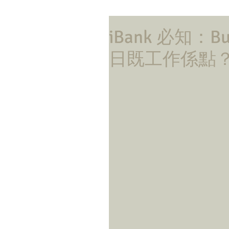
iBank 必知：Buy
日既工作係點