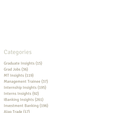
Categories
Graduate Insights
(15)
15 posts
Grad Jobs
(36)
36 posts
MT Insights
(119)
119 posts
Management Trainee
(37)
37 posts
Internship Insights
(195)
195 posts
Interns Insights
(92)
92 posts
iBanking Insights
(261)
261 posts
Investment Banking
(196)
196 posts
Algo Trade
(17)
17 posts