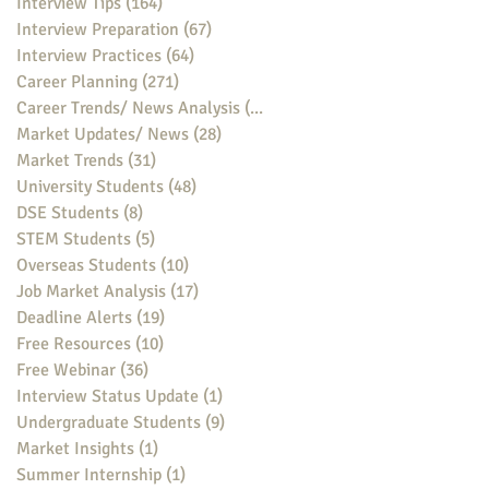
Interview Tips
(164)
164 posts
Interview Preparation
(67)
67 posts
Interview Practices
(64)
64 posts
Career Planning
(271)
271 posts
Career Trends/ News Analysis
(148)
148 posts
Market Updates/ News
(28)
28 posts
Market Trends
(31)
31 posts
University Students
(48)
48 posts
DSE Students
(8)
8 posts
STEM Students
(5)
5 posts
Overseas Students
(10)
10 posts
Job Market Analysis
(17)
17 posts
Deadline Alerts
(19)
19 posts
Free Resources
(10)
10 posts
Free Webinar
(36)
36 posts
Interview Status Update
(1)
1 post
Undergraduate Students
(9)
9 posts
Market Insights
(1)
1 post
Summer Internship
(1)
1 post