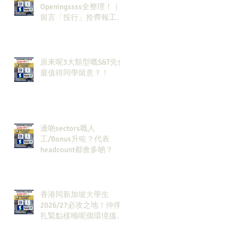
Openingssss全整理！｜
留言「投行」拎齊報工
🔗！
原來呢3大類型嘅S&T先係
最值得同學留意？！
邊啲sectors嘅人
工/Bonus升咗？代表
headcount都會多啲？
香港同新加坡大學生
2026/27必攻之地！仲掙
扎緊點樣喺呢個環境搵到
發展方向？AI & Strategy