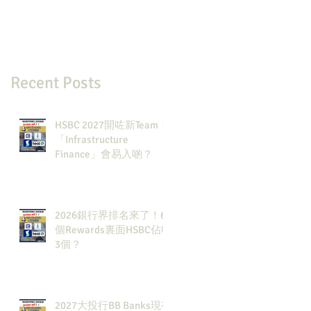
Recent Posts
HSBC 2027開咗新Team：
「Infrastructure
Finance」會易入啲？
2026銀行界排名來了！6
個Rewards裏面HSBC佔咗
3個？
2027大投行BB Banks現有