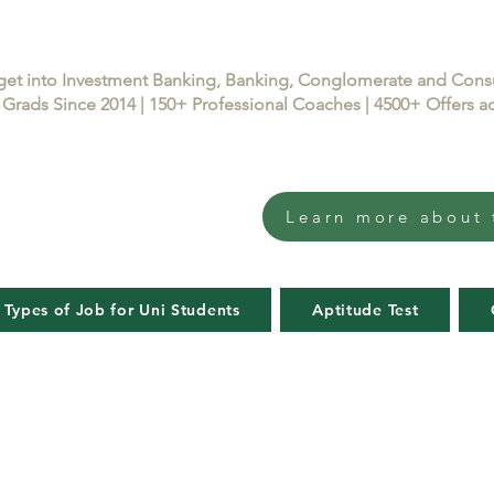
get into Investment Banking, Banking, Conglomerate and Con
Grads Since 2014 | 150+ Professional Coaches | 4500+ Offers
Learn more about 
 Types of Job for Uni Students
Aptitude Test