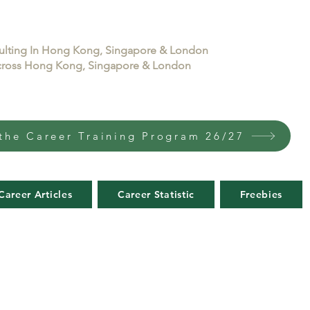
sulting In Hong Kong, Singapore & London
 across Hong Kong, Singapore & London
the Career Training Program 26/27
Career Articles
Career Statistic
Freebies