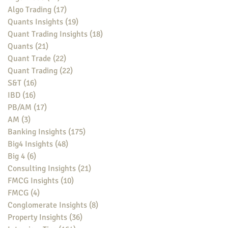
Algo Trading
(17)
17 posts
Quants Insights
(19)
19 posts
Quant Trading Insights
(18)
18 posts
Quants
(21)
21 posts
Quant Trade
(22)
22 posts
Quant Trading
(22)
22 posts
S&T
(16)
16 posts
IBD
(16)
16 posts
PB/AM
(17)
17 posts
AM
(3)
3 posts
Banking Insights
(175)
175 posts
Big4 Insights
(48)
48 posts
Big 4
(6)
6 posts
Consulting Insights
(21)
21 posts
FMCG Insights
(10)
10 posts
FMCG
(4)
4 posts
Conglomerate Insights
(8)
8 posts
Property Insights
(36)
36 posts