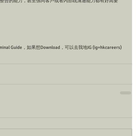
ills、資料整合的能力，甚至係同客戶或者內部既溝通能力都有好高要
nal Guide，如果想Download，可以去我地IG (ig=hkcareers) 