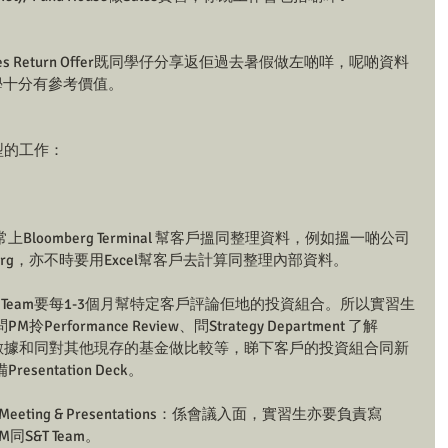
les Return Offer既同學仔分享返佢過去暑假做左啲咩，呢啲資料
既同學十分有參考價值。
類型的工作：
Bloomberg Terminal 幫客戶搵同整理資料，例如搵一啲公司
loomberg，亦不時要用Excel幫客戶去計算同整理內部資料。
ck：Sales Team要每1-3個月幫特定客戶評論佢地的投資組合。所以實習生
formance Review、問Strategy Department 了解
內部系統搵數據和同對其他現存的基金做比較等，睇下客戶的投資組合同新
entation Deck。
k 就到Meeting & Presentations：係會議入面，實習生亦要負責寫
M同S&T Team。