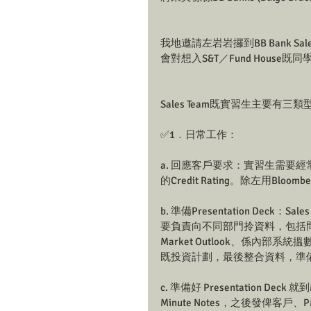
我地邀請左岩岩攞到BB Bank Sa
會對想入S&T／Fund House
Sales Team既實習生主要有三
✅1．日常工作：
a. 回應客戶要求：實習生需要經常上
的Credit Rating。除左用B
b. 準備Presentation De
要負責向不同部門拎資料，包括問PM拎Per
Market Outlook、係
既投資計劃，最後整合資料，準備Pres
c. 準備好 Presentation Dec
Minute Notes，之後發俾客戶、P