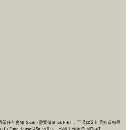
趣既同學仔都會知道Sales需要做Stock Pitch，不過你又知唔知道如果
acket)/ Fund House做Sales實習，你既工作會包括啲咩❓