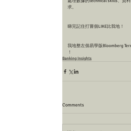
處理數據的technical sk
求。
睇完記住打嘗個LIKE比我地！
我地整左個易學版Bloomberg Termi
！
Banking Insights
Comments