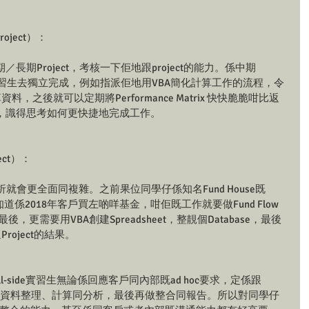
roject）：
期Project，考核一下佢地跟project的能力。係中期
作實習生去獨立完成，例如指派佢地用VBA簡化計算工作的流程，令
算資料，之後就可以定期將Performance Matrix 快快脆脆咁比返
，識得思考如何更快捷地完成工作。
ect）：
需要做的分析就會更全面同複雜。之前果位同學仔係知名Fund House既
想知道係2018年客戶買左啲咩基金，咁佢既工作就要做Fund Flow 
lysis。最後，更需要用VBA創建Spreadsheet，整靚個Database，最後
Project的結果。
sell-side實習生無論係回應客戶同內部既ad hoc要求，定係跟
earch、資料整理、計算同分析，最後再做整合同報告。所以對同學仔