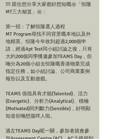
‼️‼️ 跟住想分享大家都好想知嘅㊙️「恒隆
MT三大秘笈」㊙️：
第一招：了解恒隆選人過程
MT Program尋找不同背景嘅本地以及外
地精英。恒隆今年收到超過2,000個申
請，經過Apt Test同小組討論之後，只有
大約200個同學獲邀參加TEAMS Day，佢
哋分為20個小組去恒隆嘅香港物業完成
指定任務，如小組討論、公司商業案例
報告以及互動遊戲。
TEAMS 係指具有才能(Talented)、活力
(Energetic)、分析力(Analytical)、積極
(Motivated)同判斷力(Sensible)，好明顯
知道佢哋想搵咩人啦。
過左TEAMS Day呢一關，參加者就會參
加Assessment Centre (AC)，AC之後就到