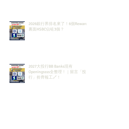
2026銀行界排名來了！6個Rewards
裏面HSBC佔咗3個？
2027大投行BB Banks現有
Openingssss全整理！｜留言「投
行」拎齊報工🔗！
原來呢3大類型嘅S&T先係最值得同
學留意？！