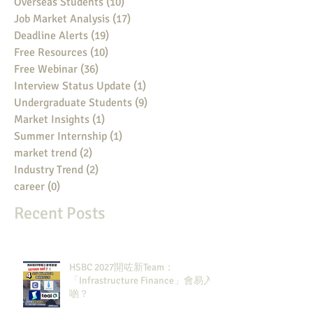
Overseas Students
(10)
10 posts
Job Market Analysis
(17)
17 posts
Deadline Alerts
(19)
19 posts
Free Resources
(10)
10 posts
Free Webinar
(36)
36 posts
Interview Status Update
(1)
1 post
Undergraduate Students
(9)
9 posts
Market Insights
(1)
1 post
Summer Internship
(1)
1 post
market trend
(2)
2 posts
Industry Trend
(2)
2 posts
career
(0)
0 posts
Recent Posts
HSBC 2027開咗新Team：
「Infrastructure Finance」會易入
啲？