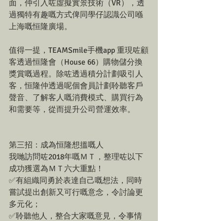
面，仲引入咗虛擬實景技術（VR），透
過獨特有趣嘅方式俾同學仔認識公司喺
上海嘅恒隆廣場。
值得一提，TEAMSmile手機app 重現咗顧
客透過恒隆會（House 66）購物儲分換
獎賞嘅過程。除咗透過積分計劃吸引人
客，恒隆仲透過呢個會員計劃聆聽客戶
聲音、了解客人嘅消費模式、購買行為
和需要等，從而提升公司營運效率。
第三招：成為恒隆想搵嘅人
我哋訪問咗2018年嘅ＭＴ，整理咗以下
成功獲選為ＭＴ六大重點！
✅有組織同勇於表達自己嘅想法，同時
嘗試提出創新又可行嘅意念，令討論更
多元化；
✅聆聽他人，整合大家嘅意見，令事情