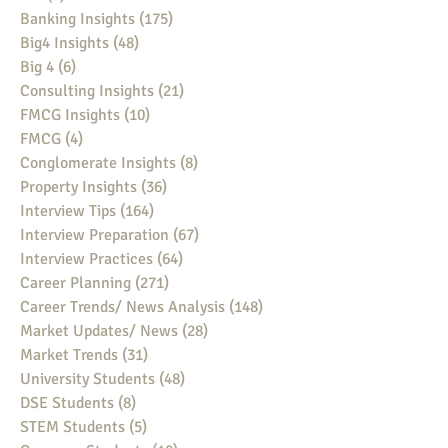
Banking Insights
(175)
175 posts
Big4 Insights
(48)
48 posts
Big 4
(6)
6 posts
Consulting Insights
(21)
21 posts
FMCG Insights
(10)
10 posts
FMCG
(4)
4 posts
Conglomerate Insights
(8)
8 posts
Property Insights
(36)
36 posts
Interview Tips
(164)
164 posts
Interview Preparation
(67)
67 posts
Interview Practices
(64)
64 posts
Career Planning
(271)
271 posts
Career Trends/ News Analysis
(148)
148 posts
Market Updates/ News
(28)
28 posts
Market Trends
(31)
31 posts
University Students
(48)
48 posts
DSE Students
(8)
8 posts
STEM Students
(5)
5 posts