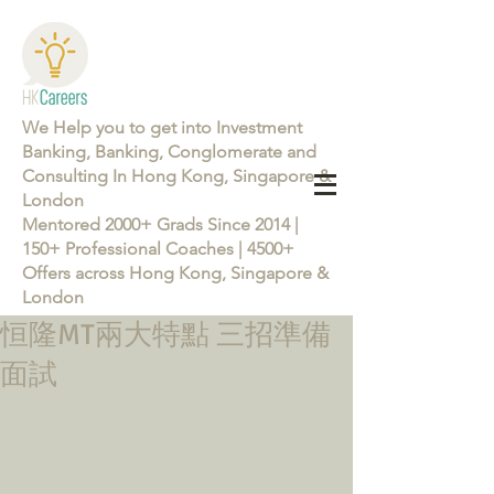
We Help you to get into Investment
Banking, Banking, Conglomerate and
Consulting In Hong Kong, Singapore &
London
Mentored 2000+ Grads Since 2014 |
150+ Professional Coaches | 4500+
Offers across Hong Kong, Singapore &
London
恒隆MT兩大特點 三招準備
Learn more about the Career Training Program 26/27
面試