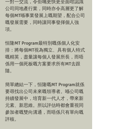
一對一交流，令佢哋更快更全面咁認識
公司同地產行業，同時亦令高層更了解
每個MT喺事業發展上嘅期望，配合公司
嘅發展需要，同時讓同事發揮個人強
項。
恒隆MT Program最特別嘅係個人化安
排：將每個MT視為獨立、具有個人特式
嘅精英，盡量讓每個人發展所長，而唔
係用一個死板嘅方案要求所有MT去跟
隨。
簡單總結一下，恒隆嘅MT Program就係
要尋找出公司未來嘅領導者。喺公司嘅
持續發展中，培育新一代人才，帶來新
元素、新思維。所以評估時都會重視同
參加者嘅雙向溝通，而唔係只有單向嘅
評核。