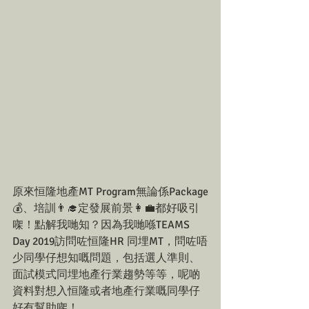
原來恒隆地產MT Program無論係Package
💰、培訓👨‍🎓定發展前景👩‍💼都好吸引
㗎！點解我哋知？因為我哋喺TEAMS 
Day 2019訪問咗恒隆HR 同埋MT，問咗唔
少同學仔想知嘅問題，包括選人準則、
面試模式同埋地產行業趨勢等等，呢啲
資料對想入恒隆或者地產行業嘅同學仔
好有幫助㗎！