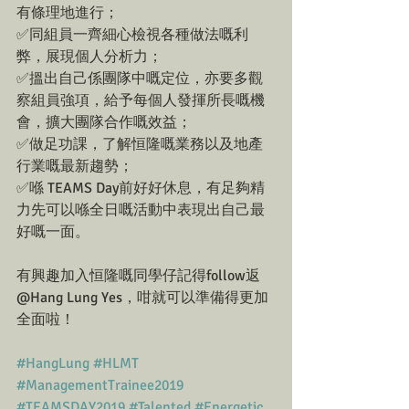
有條理地進行；
✅同組員一齊細心檢視各種做法嘅利
弊，展現個人分析力；
✅搵出自己係團隊中嘅定位，亦要多觀
察組員強項，給予每個人發揮所長嘅機
會，擴大團隊合作嘅效益；
✅做足功課，了解恒隆嘅業務以及地產
行業嘅最新趨勢；
✅喺 TEAMS Day前好好休息，有足夠精
力先可以喺全日嘅活動中表現出自己最
好嘅一面。
有興趣加入恒隆嘅同學仔記得follow返 
@Hang Lung Yes，咁就可以準備得更加
全面啦！
#HangLung
#HLMT
#ManagementTrainee2019
#TEAMSDAY2019
#Talented
#Energetic