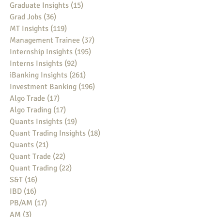
Graduate Insights
(15)
15 posts
Grad Jobs
(36)
36 posts
MT Insights
(119)
119 posts
Management Trainee
(37)
37 posts
Internship Insights
(195)
195 posts
Interns Insights
(92)
92 posts
iBanking Insights
(261)
261 posts
Investment Banking
(196)
196 posts
Algo Trade
(17)
17 posts
Algo Trading
(17)
17 posts
Quants Insights
(19)
19 posts
Quant Trading Insights
(18)
18 posts
Quants
(21)
21 posts
Quant Trade
(22)
22 posts
Quant Trading
(22)
22 posts
S&T
(16)
16 posts
IBD
(16)
16 posts
PB/AM
(17)
17 posts
AM
(3)
3 posts