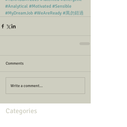
#Analytical
#Motivated
#Sensible
#MyDreamJob
#WeAreReady
#萬勿錯過
Comments
Write a comment...
Categories