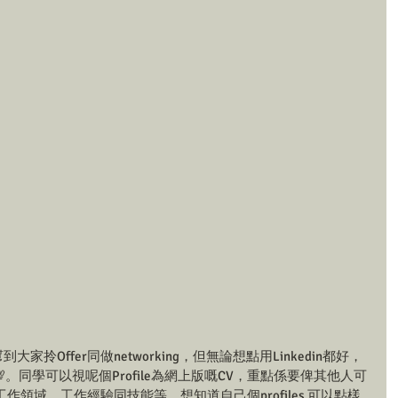
大家拎Offer同做networking，但無論想點用Linkedin都好，
e💯。同學可以視呢個Profile為網上版嘅CV，重點係要俾其他人可
作領域、工作經驗同技能等。想知道自己個profiles 可以點樣