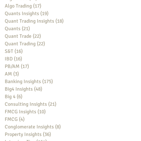
Algo Trading
(17)
17 posts
Quants Insights
(19)
19 posts
Quant Trading Insights
(18)
18 posts
Quants
(21)
21 posts
Quant Trade
(22)
22 posts
Quant Trading
(22)
22 posts
S&T
(16)
16 posts
IBD
(16)
16 posts
PB/AM
(17)
17 posts
AM
(3)
3 posts
Banking Insights
(175)
175 posts
Big4 Insights
(48)
48 posts
Big 4
(6)
6 posts
Consulting Insights
(21)
21 posts
FMCG Insights
(10)
10 posts
FMCG
(4)
4 posts
Conglomerate Insights
(8)
8 posts
Property Insights
(36)
36 posts