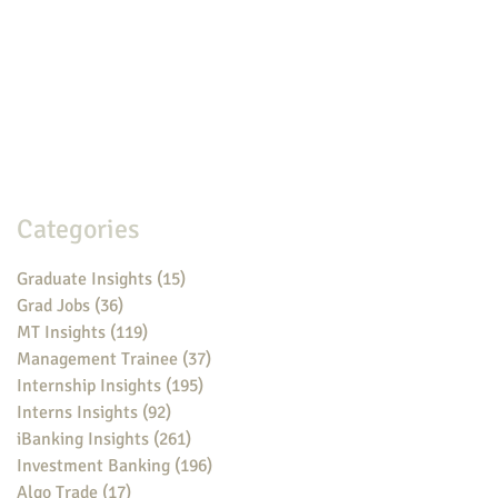
Categories
Graduate Insights
(15)
15 posts
Grad Jobs
(36)
36 posts
MT Insights
(119)
119 posts
Management Trainee
(37)
37 posts
Internship Insights
(195)
195 posts
Interns Insights
(92)
92 posts
iBanking Insights
(261)
261 posts
Investment Banking
(196)
196 posts
Algo Trade
(17)
17 posts