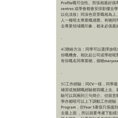
Profile嘅可信性。而張相最好係專業
centres 或學會都會安排影
以化淡妝）同深色背景嘅相為上
人一種唔太專業嘅感覺。有啲同
去專業領域嘅印象，都未必係最好
.
4⃣聯絡方法：同學可以選擇放唔放
你嘅機會。相比起公司或學校呢類暫
有你嘅名同專業啲，個啲maryxxxb
.
5⃣工作經驗：同CV一樣，同學
補習或無關嘅經驗都寫曬上去。
驗可以寫兩到三句簡介。但留意嘅係
學亦都唔可以上下調動工作經驗，例如同學
Program，但Year 3暑假只係搵到細
去最上面 ，所以就要考慮下點樣突出A