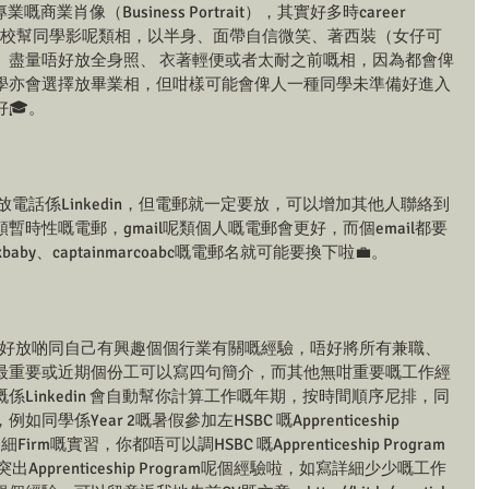
嘅商業肖像（Business Portrait），其實好多時career 
樓去學校幫同學影呢類相，以半身、面帶自信微笑、著西裝（女仔可
。盡量唔好放全身照、 衣著輕便或者太耐之前嘅相，因為都會俾
學亦會選擇放畢業相，但咁樣可能會俾人一種同學未準備好進入
🎓。
電話係Linkedin，但電郵就一定要放，可以增加其他人聯絡到
時性嘅電郵，gmail呢類個人嘅電郵會更好，而個email都要
aby、captainmarcoabc嘅電郵名就可能要換下啦💼。
最好放啲同自己有興趣個個行業有關嘅經驗，唔好將所有兼職、
最重要或近期個份工可以寫四句簡介，而其他無咁重要嘅工作經
Linkedin 會自動幫你計算工作嘅年期，按時間順序尼排，同
係Year 2嘅暑假參加左HSBC 嘅Apprenticeship 
Firm嘅實習，你都唔可以調HSBC 嘅Apprenticeship Program
pprenticeship Program呢個經驗啦，如寫詳細少少嘅工作