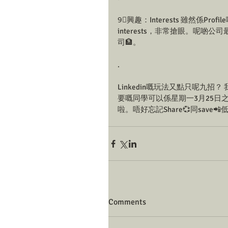
9⃣興趣：Interests 雖然係Pr
interests，非常搶眼。呢
司🏦。
. 
Linkedin嘅玩法又點只呢九招？
要嘅同學可以係星期一3月25日之前
啦。唔好忘記Share💞同save
Comments