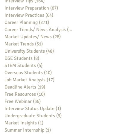
Interview Tips
(164)
164 posts
Interview Preparation
(67)
67 posts
Interview Practices
(64)
64 posts
Career Planning
(271)
271 posts
Career Trends/ News Analysis
(148)
148 posts
Market Updates/ News
(28)
28 posts
Market Trends
(31)
31 posts
University Students
(48)
48 posts
DSE Students
(8)
8 posts
STEM Students
(5)
5 posts
Overseas Students
(10)
10 posts
Job Market Analysis
(17)
17 posts
Deadline Alerts
(19)
19 posts
Free Resources
(10)
10 posts
Free Webinar
(36)
36 posts
Interview Status Update
(1)
1 post
Undergraduate Students
(9)
9 posts
Market Insights
(1)
1 post
Summer Internship
(1)
1 post