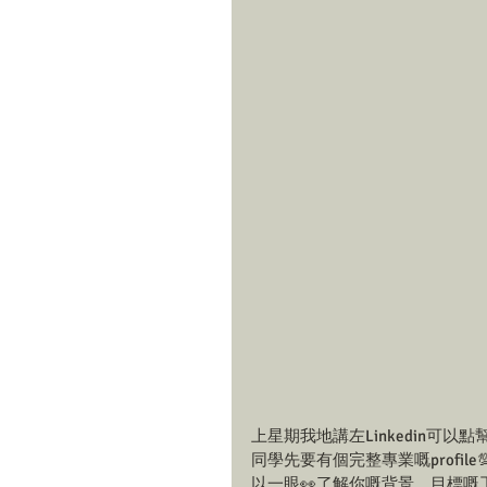
上星期我地講左Linkedin可以點幫到
同學先要有個完整專業嘅profil
以一眼👀了解你嘅背景、目標嘅工