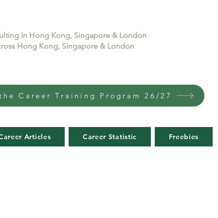
sulting In Hong Kong, Singapore & London
 across Hong Kong, Singapore & London
the Career Training Program 26/27
Career Articles
Career Statistic
Freebies