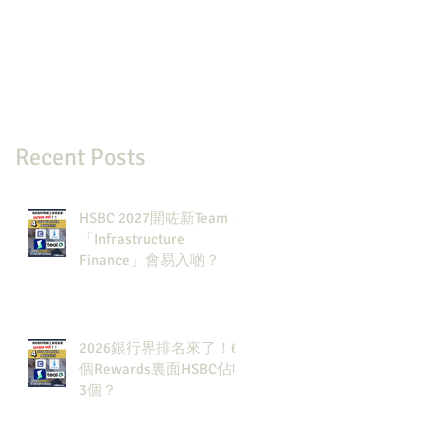
Recent Posts
HSBC 2027開咗新Team：
「Infrastructure
Finance」會易入啲？
2026銀行界排名來了！6
個Rewards裏面HSBC佔咗
3個？