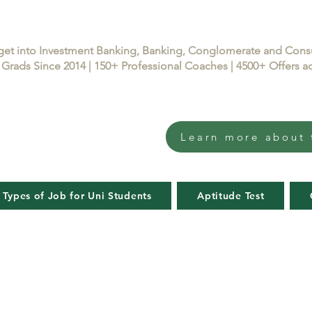
get into Investment Banking, Banking, Conglomerate and Con
Grads Since 2014 | 150+ Professional Coaches | 4500+ Offers
Learn more about 
 Types of Job for Uni Students
Aptitude Test