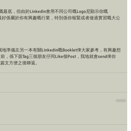
ofile嘅最底，但由於Linkedin會用不同公司嘅Logo尼顯示你嘅
啲公司最好係屬於你有興趣嘅行業，特別係你報緊或者做過實習嘅大公
 我地準備左另一本有關Linkedin嘅Booklet俾大家參考，有興趣想
，係下面Tag三個朋友仔同Like個Post，我地就會send俾你
📲低篇文方便之後睇返。