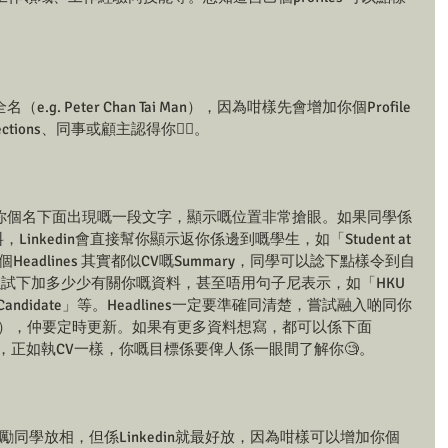
e.g. Peter Chan Tai Man），因為咁樣先會增加你個Profile
tions、同事或顧主認得你🕵🏻。
ne係指會係你個名下面出現嘅一段文字，顯示嘅位置非常搶眼。如果同學係
，Linkedin會直接幫你顯示返你係邊到嘅學生，如「Student at 
ng」咁。呢個Headlines 其實都似CV嘅Summary，同學可以諗下點樣令到自
例如可以試下加多少少有關你嘅資料，甚至唔用句子尼表示，如「HKU
ACCA Candidate」等。Headlines一定要準確同清楚，嘗試融入啲同你
rds），仲要定時更新。如果有更多資料想寫，都可以係下面
太長，正如執CV一樣，你嘅目標係要俾人係一眼間了解你🧐。
勵同學放相，但係Linkedin就最好放，因為咁樣可以增加你個