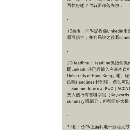
再執好啲？咁就要睇落去啦：
.
1⃣姓名：同學記得係Linkedin用全名（
嘅可信性，亦容易被之後嘅connec
.
2⃣Headline：Headli
開Linkedin時已經輸入左基本資料
University of Hong Ko
己嘅Headlines 特別啲。
｜Summer Intern at PwC｜
想入個行有關嘅字眼（Keywo
summary 嘅部分，但都唔好
.
3⃣相：係CV上面我地一般唔太鼓