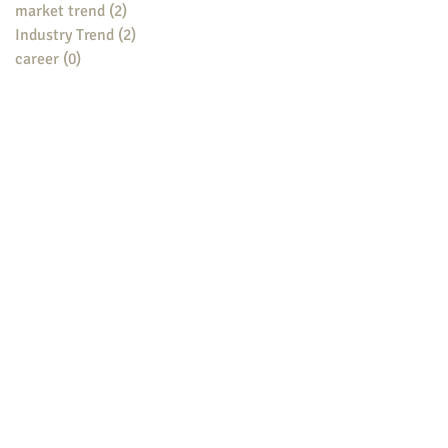
market trend
(2)
2 posts
Industry Trend
(2)
2 posts
career
(0)
0 posts