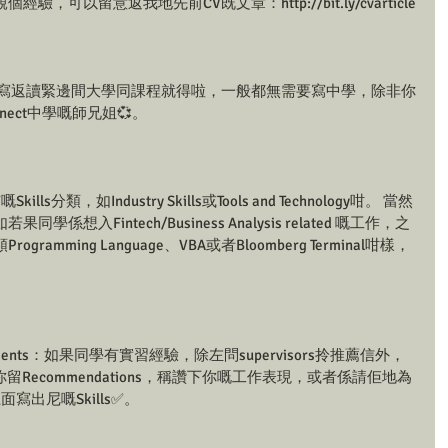
，可以留意返我地先前CV既文章：http://bit.ly/cvarticle
要寫返讀緊邊間大學同課程就得啦，一般都無需要寫中學，除非你
nnect中學嘅師兄姐💞。
ls分類，如Industry Skills或Tools and Technology咁。 當然
入Fintech/Business Analysis related 嘅工作，之
ramming Language、VBA或者Bloomberg Terminal咁樣，
orsements：如果同學有實習經驗，除左問supervisors拎推薦信外，
為你留Recommendations，稱讚下你嘅工作表現，或者係請佢地為
面寫出尼嘅Skills✅。