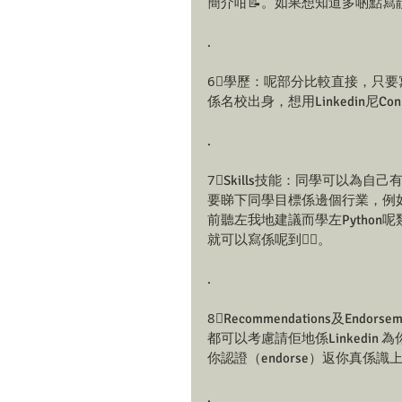
簡介咁📝。如果想知道多啲點寫靚個經驗
.
6⃣學歷：呢部分比較直接，只
係名校出身，想用Linkedin尼Co
.
7⃣Skills技能：同學可以為自己有嘅Skil
要睇下同學目標係邊個行業，例如若果同學係想
前聽左我地建議而學左Python呢類Prog
就可以寫係呢到✍🏻。
.
8⃣Recommendations及End
都可以考慮請佢地係Linkedin 
你認證（endorse）返你真係識上
.