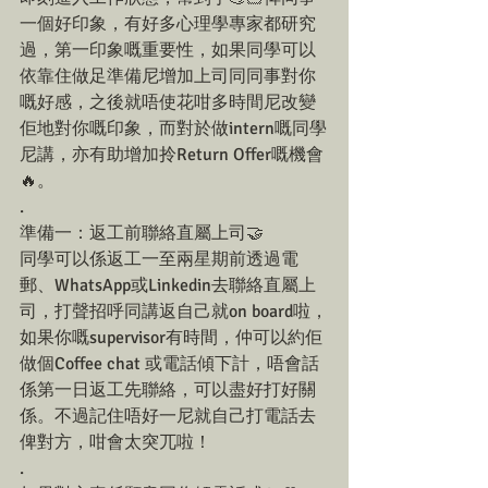
一個好印象，有好多心理學專家都研究
過，第一印象嘅重要性，如果同學可以
依靠住做足準備尼增加上司同同事對你
嘅好感，之後就唔使花咁多時間尼改變
佢地對你嘅印象，而對於做intern嘅同學
尼講，亦有助增加拎Return Offer嘅機會
🔥。
.
準備一：返工前聯絡直屬上司🤝
同學可以係返工一至兩星期前透過電
郵、WhatsApp或Linkedin去聯絡直屬上
司，打聲招呼同講返自己就on board啦，
如果你嘅supervisor有時間，仲可以約佢
做個Coffee chat 或電話傾下計，唔會話
係第一日返工先聯絡，可以盡好打好關
係。不過記住唔好一尼就自己打電話去
俾對方，咁會太突兀啦！
.