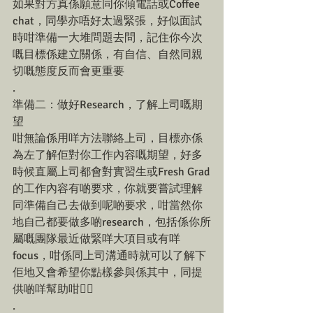
如果對方真係願意同你傾電話或Coffee 
chat，同學亦唔好太過緊張，好似面試
時咁準備一大堆問題去問，記住你今次
嘅目標係建立關係，有自信、自然同親
切嘅態度反而會更重要
.
準備二：做好Research，了解上司嘅期
望
咁無論係用咩方法聯絡上司，目標亦係
為左了解佢對你工作內容嘅期望，好多
時候直屬上司都會對實習生或Fresh Grad
的工作內容有啲要求，你就要嘗試理解
同準備自己去做到呢啲要求，咁當然你
地自己都要做多啲research，包括係你所
屬嘅團隊最近做緊咩大項目或有咩
focus，咁係同上司溝通時就可以了解下
佢地又會希望你點樣參與係其中，同提
供啲咩幫助咁☝🏼
.