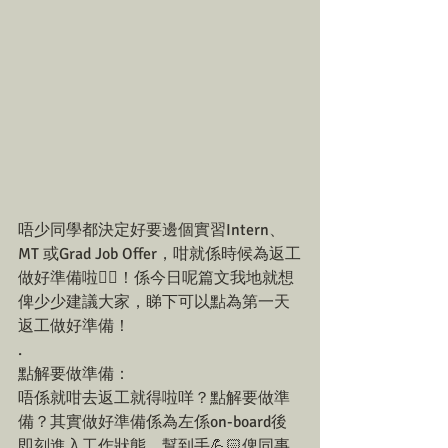
唔少同學都決定好要邊個實習Intern、 
MT 或Grad Job Offer，咁就係時候為返工
做好準備啦👍🏻！係今日呢篇文我地就想
俾少少建議大家，睇下可以點為第一天
返工做好準備！
.
點解要做準備：
唔係就咁去返工就得啦咩？點解要做準
備？其實做好準備係為左係on-board後
即刻進入工作狀態，幫到手💪🏻俾同事