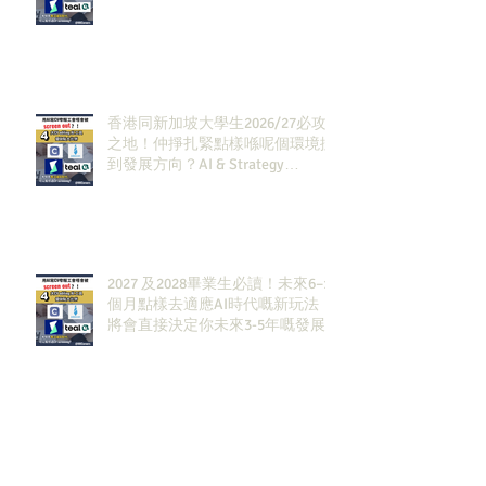
香港同新加坡大學生2026/27必攻
之地！仲掙扎緊點樣喺呢個環境搵
到發展方向？AI & Strategy
Consulting或者就係你嘅答案。
2027 及2028畢業生必讀！未來6–12
個月點樣去適應AI時代嘅新玩法，
將會直接決定你未來3-5年嘅發展
當投行MD都羨慕緊Jane Street嘅
Trader：佢哋到底做緊咩，點解可
以賺咁多錢？