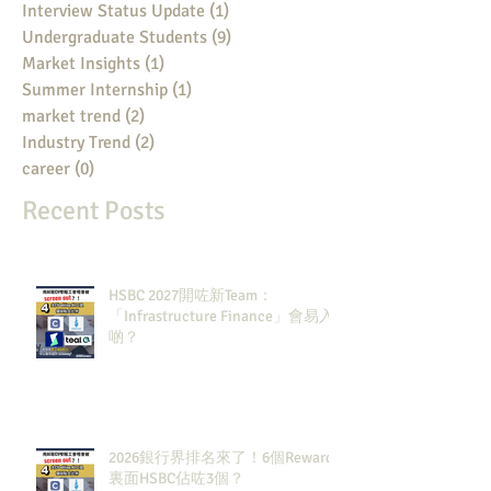
Interview Status Update
(1)
1 post
Undergraduate Students
(9)
9 posts
Market Insights
(1)
1 post
Summer Internship
(1)
1 post
market trend
(2)
2 posts
Industry Trend
(2)
2 posts
career
(0)
0 posts
Recent Posts
HSBC 2027開咗新Team：
「Infrastructure Finance」會易入
啲？
2026銀行界排名來了！6個Rewards
裏面HSBC佔咗3個？