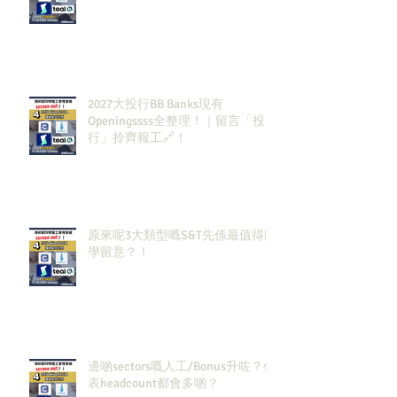
2027大投行BB Banks現有
Openingssss全整理！｜留言「投
行」拎齊報工🔗！
原來呢3大類型嘅S&T先係最值得同
學留意？！
邊啲sectors嘅人工/Bonus升咗？代
表headcount都會多啲？