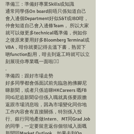
準備三：準備好專業Skills或知識
通常同學係On board前唔只係知道自己
會入邊個Department好似S&T或IBD咁，
仲會知道自己會入邊條Team， 所以大家
就可以做更多technical嘅準備，例如你
之後原來要用好多Bloomberg Terminal或
VBA，咁你就要記得去溫下書，熟習下
啲function點用，咁去到返工時就可以立
刻展現你專業嘅一面啦✌🏻
.
準備四：跟好市場走勢
好多同學都會係面試前先臨急抱佛腳尼
睇新聞，或者只係追睇HKCareers 嘅FB
同IG尼追新聞😛但係入職就真係要跟膽
返跟市場消息啦，因為市場變化同你地
工作內容會有直接關係，特別係入投
行、銀行同地產做Intern、MT同Grad Job
的同學，一定要留意返你個領域入面嘅
新聞同Market Outlook。如果去到On 