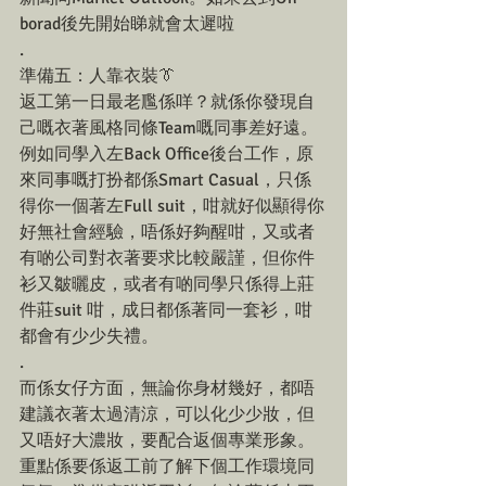
borad後先開始睇就會太遲啦
.
準備五：人靠衣裝👔
返工第一日最老尶係咩？就係你發現自
己嘅衣著風格同條Team嘅同事差好遠。
例如同學入左Back Office後台工作，原
來同事嘅打扮都係Smart Casual，只係
得你一個著左Full suit，咁就好似顯得你
好無社會經驗，唔係好夠醒咁，又或者
有啲公司對衣著要求比較嚴謹，但你件
衫又皺曬皮，或者有啲同學只係得上莊
件莊suit 咁，成日都係著同一套衫，咁
都會有少少失禮。
.
而係女仔方面，無論你身材幾好，都唔
建議衣著太過清涼，可以化少少妝，但
又唔好大濃妝，要配合返個專業形象。
重點係要係返工前了解下個工作環境同