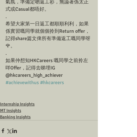
氣氛，準備定啲返工衫，無論著係太正
式或Casual都唔好。
.
希望大家第一日返工都順順利利，如果
係實習嘅同學就個個拎到Return offer，
記得share篇文俾所有準備返工嘅同學呀
🌹。
.
如果仲想知HKCareers 嘅同學之前拎左
咩Offer，記得去睇埋IG 
@hkcareers_high_achiever
#achievewithus
#hkcareers
Internship Insights
MT Insights
Banking Insights