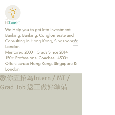
We Help you to get into Investment
Banking, Banking, Conglomerate and
Consulting In Hong Kong, Singapore &
London
Mentored 2000+ Grads Since 2014 |
150+ Professional Coaches | 4500+
Offers across Hong Kong, Singapore &
London
教你五招為Intern / MT /
Learn more about the Career Training Program 26/27
Grad Job 返工做好準備