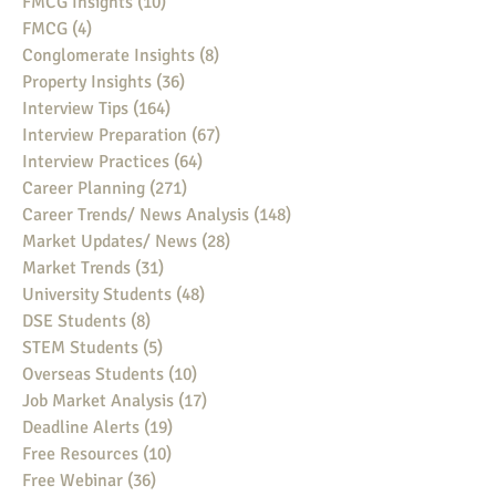
FMCG Insights
(10)
10 posts
FMCG
(4)
4 posts
Conglomerate Insights
(8)
8 posts
Property Insights
(36)
36 posts
Interview Tips
(164)
164 posts
Interview Preparation
(67)
67 posts
Interview Practices
(64)
64 posts
Career Planning
(271)
271 posts
Career Trends/ News Analysis
(148)
148 posts
Market Updates/ News
(28)
28 posts
Market Trends
(31)
31 posts
University Students
(48)
48 posts
DSE Students
(8)
8 posts
STEM Students
(5)
5 posts
Overseas Students
(10)
10 posts
Job Market Analysis
(17)
17 posts
Deadline Alerts
(19)
19 posts
Free Resources
(10)
10 posts
Free Webinar
(36)
36 posts