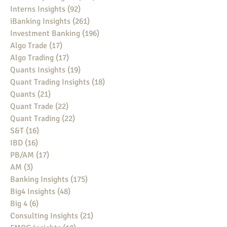
Interns Insights
(92)
92 posts
iBanking Insights
(261)
261 posts
Investment Banking
(196)
196 posts
Algo Trade
(17)
17 posts
Algo Trading
(17)
17 posts
Quants Insights
(19)
19 posts
Quant Trading Insights
(18)
18 posts
Quants
(21)
21 posts
Quant Trade
(22)
22 posts
Quant Trading
(22)
22 posts
S&T
(16)
16 posts
IBD
(16)
16 posts
PB/AM
(17)
17 posts
AM
(3)
3 posts
Banking Insights
(175)
175 posts
Big4 Insights
(48)
48 posts
Big 4
(6)
6 posts
Consulting Insights
(21)
21 posts