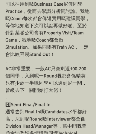
司以往用到嘅Business Case尼俾同學
Practice，從而去學識分析同討論。我地
嘅Coach每次都會俾返實用嘅建議同學，
等你地知道下次可以點再做好啲。至於
針對某啲公司會有Property Visit/Team 
Game，我地嘅Coach都會做
Simulation。如果同學有Train AC，一定
會比較容易Stand Out！
.
AC非常重要，一般AC只會剩返100-200
個同學，入到呢一Round嘅都會係精英，
只有少於一半嘅同學可以過到尼一關，
晉級去下一關開始打大佬！
.
4️⃣Semi-Final/Final In：
通常去到Final In嘅Candidates水平都好
高，尼到呢Round嘅Interviewer都會係
Division Head/Manager等，當中問嘅問
題會涉及好多情境題同埋Technical 