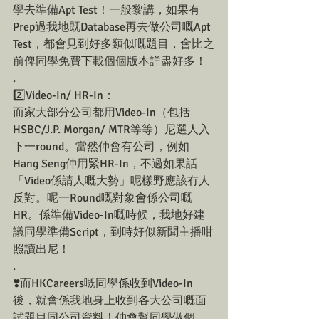
學去準備Apt Test！一般黎講，如果有
Prep過我地既Database再去做公司嘅Apt 
Test，都會見到好多類似嘅題目，會比之
前俾同學免費下載個個版本詳盡好多！
.
2️⃣Video-In/ HR-In：
而家大部分公司都用Video-In（包括
HSBC/J.P. Morgan/ MTR等等）尼選人入
下一round。當然仲會有公司，例如
Hang Seng仲用緊HR-In，不過如果話
「Video係請人嘅大勢」呢樣野應該冇人
反對。呢一Round嘅對象會係公司嘅
HR。係準備Video-In嘅時候，我地好建
議同學準備Script，到時好似新聞主播咁
照讀出尼！
.
❣️而HKCareers嘅同學係收到Video-In
後，就會係我地身上收到各大公司嘅面
試題目同公司資料！仲會幫同學做個