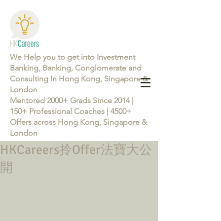
We Help you to get into Investment
Banking, Banking, Conglomerate and
Consulting In Hong Kong, Singapore &
London
Mentored 2000+ Grads Since 2014 |
150+ Professional Coaches | 4500+
Offers across Hong Kong, Singapore &
London
HKCareers拎Offer法寶大公
Learn more about the Career Training Program 26/27
開