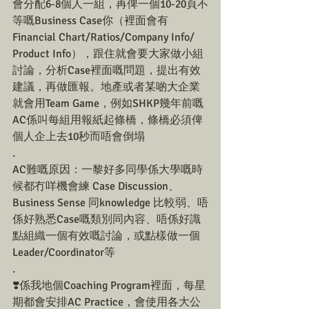
會分配6-8個人一組，再俾一個10-20頁不
等嘅Business Case你（裡面會有
Financial Chart/Ratios/Company Info/ 
Product Info），跟住就會要大家做小組
討論，分析Case裡面嘅問題，提出有效
建議，再做匯報。地產或者某啲大企業
就會用Team Game，例如SHKP幾年前嘅
AC係叫每組用報紙起條橋，條橋必須俾
個人企上去10秒而唔會倒塌
.
AC難嘅原因：一黎好多同學係大學嘅時
候都冇咩機會練 Case Discussion、
Business Sense 同knowledge 比較弱、唔
係好熟悉Case嘅類別同內容、唔係好識
點組織一個有效嘅討論，或點樣做一個
Leader/Coordinator等
.
❣️係我地個Coaching Program裡面，每星
期都會安排AC Practice，會使用各大公