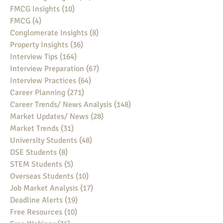
FMCG Insights
(10)
10 posts
FMCG
(4)
4 posts
Conglomerate Insights
(8)
8 posts
Property Insights
(36)
36 posts
Interview Tips
(164)
164 posts
Interview Preparation
(67)
67 posts
Interview Practices
(64)
64 posts
Career Planning
(271)
271 posts
Career Trends/ News Analysis
(148)
148 posts
Market Updates/ News
(28)
28 posts
Market Trends
(31)
31 posts
University Students
(48)
48 posts
DSE Students
(8)
8 posts
STEM Students
(5)
5 posts
Overseas Students
(10)
10 posts
Job Market Analysis
(17)
17 posts
Deadline Alerts
(19)
19 posts
Free Resources
(10)
10 posts