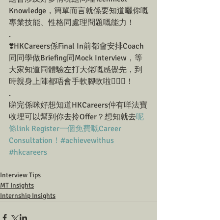
Knowledge，簡單而言就係要知道曬你嘅
專業技能、性格同處理問題嘅能力！
.
❣️HKCareers係Final In前都會安排Coach
同同學做Briefing同Mock Interview，等
大家知道同體驗左打大佬嘅感覺先，到
時親身上陣都唔會手軟腳軟啦🏃🏻‍♂️！
.
睇完係咪好想知道HKCareers仲有咩法寶
收埋可以幫到你去拎Offer？想知就去
呢
條link Register一個免費嘅Career 
Consultation！
#achievewithus
#hkcareers
Interview Tips
MT Insights
Internship Insights