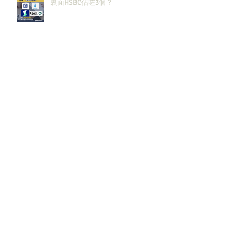
裏面HSBC佔咗3個？
2027大投行BB Banks現有
Openingssss全整理！｜留言「投
行」拎齊報工🔗！
原來呢3大類型嘅S&T先係最值得同
學留意？！
邊啲sectors嘅人工/Bonus升咗？代