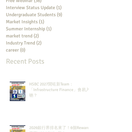
Free Webinar
(36)
36 posts
Interview Status Update
(1)
1 post
Undergraduate Students
(9)
9 posts
Market Insights
(1)
1 post
Summer Internship
(1)
1 post
market trend
(2)
2 posts
Industry Trend
(2)
2 posts
career
(0)
0 posts
Recent Posts
HSBC 2027開咗新Team：
「Infrastructure Finance」會易入
啲？
2026銀行界排名來了！6個Rewards