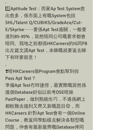
.
1️⃣Aptitude Test：而家Ap Test System愈
出愈多，係市面上有嘅System包括
SHL/Talent Q/CUBIKS/GradeAce/Cut-
E/Skyrise⋯⋯要係Apt Test過關，一般要
達到85-95%，當然唔同公司嘅要求都會
唔同。我地之前都係HKCareers的IG同FB
出左篇文講Apt Test，未睇嘅就要返去睇
下有咩要留意！
.
❣️咁HKCareers個Program會點幫到你
Pass Apt Test？
準備Apt Test冇咩捷徑，最實際嘅當然係
搵個Database好似以前考DSE咁操
PastPaper，做到熟能生巧，不過係網上
都較難去搵到又齊又新嘅題目😟，而
HKCareers 針對Apt Test會有一個Online 
Course，教返同學點樣去解決各類型嘅
問題，仲會有最新最齊嘅Database俾同