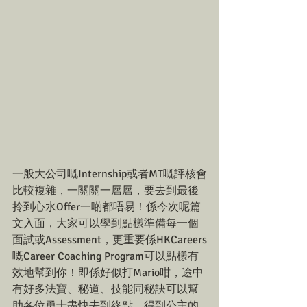
一般大公司嘅Internship或者MT嘅評核會
比較複雜，一關關一層層，要去到最後
拎到心水Offer一啲都唔易！係今次呢篇
文入面，大家可以學到點樣準備每一個
面試或Assessment，更重要係HKCareers
嘅Career Coaching Program可以點樣有
效地幫到你！即係好似打Mario咁，途中
有好多法寶、秘道、技能同秘訣可以幫
助各位勇士盡快去到終點，得到公主的