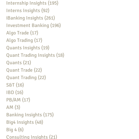
Internship Insights
(195)
195 posts
Interns Insights
(92)
92 posts
iBanking Insights
(261)
261 posts
Investment Banking
(196)
196 posts
Algo Trade
(17)
17 posts
Algo Trading
(17)
17 posts
Quants Insights
(19)
19 posts
Quant Trading Insights
(18)
18 posts
Quants
(21)
21 posts
Quant Trade
(22)
22 posts
Quant Trading
(22)
22 posts
S&T
(16)
16 posts
IBD
(16)
16 posts
PB/AM
(17)
17 posts
AM
(3)
3 posts
Banking Insights
(175)
175 posts
Big4 Insights
(48)
48 posts
Big 4
(6)
6 posts
Consulting Insights
(21)
21 posts