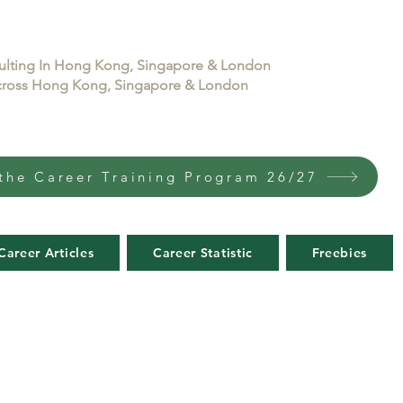
sulting In Hong Kong, Singapore & London
 across Hong Kong, Singapore & London
the Career Training Program 26/27
Career Articles
Career Statistic
Freebies