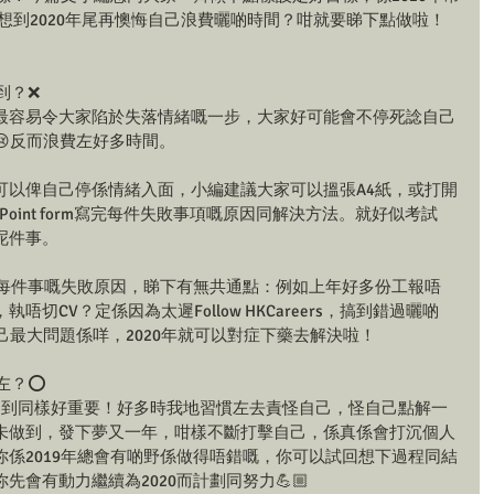
唔想到2020年尾再懊悔自己浪費曬啲時間？咁就要睇下點做啦！
到？❌
最容易令大家陷於失落情緒嘅一步，大家好可能會不停死諗自己
反而浪費左好多時間。
可以俾自己停係情緒入面，小編建議大家可以搵張A4紙，或打開
Point form寫完每件失敗事項嘅原因同解決方法。就好似考試
呢件事。
你每件事嘅失敗原因，睇下有無共通點：例如上年好多份工報唔
切CV？定係因為太遲Follow HKCareers，搞到錯過曬啲
道自己最大問題係咩，2020年就可以對症下藥去解決啦！
左？⭕️
ieve到同樣好重要！好多時我地習慣左去責怪自己，怪自己點解一
未做到，發下夢又一年，咁樣不斷打擊自己，係真係會打沉個人
係2019年總會有啲野係做得唔錯嘅，你可以試回想下過程同結
會有動力繼續為2020而計劃同努力💪🏼