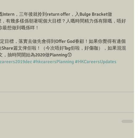
n，三年後就拎到return offer，入Bulge Bracket做
十大目標，有幾多樣係朝著呢個大目標？人嘅時間精力係有限嘅，唔好
你最想做到嘅係咩！
設定目標，落實去做先會得到Offer God眷顧！如果你覺得有邊個
就快Share篇文俾佢啦！（今次唔好Tag佢啦，好傷咖），如果混混
時間開始為2020做Planning😙 
careers2019dec
#hkcareersPlanning
#HKCareersUpdates