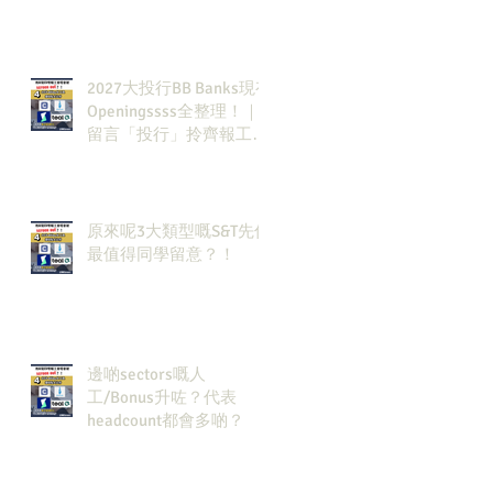
2027大投行BB Banks現有
Openingssss全整理！｜
留言「投行」拎齊報工
🔗！
原來呢3大類型嘅S&T先係
最值得同學留意？！
邊啲sectors嘅人
工/Bonus升咗？代表
headcount都會多啲？