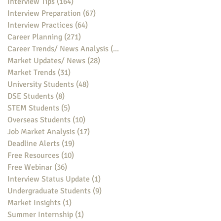
Interview Tips
(164)
164 posts
Interview Preparation
(67)
67 posts
Interview Practices
(64)
64 posts
Career Planning
(271)
271 posts
Career Trends/ News Analysis
(148)
148 posts
Market Updates/ News
(28)
28 posts
Market Trends
(31)
31 posts
University Students
(48)
48 posts
DSE Students
(8)
8 posts
STEM Students
(5)
5 posts
Overseas Students
(10)
10 posts
Job Market Analysis
(17)
17 posts
Deadline Alerts
(19)
19 posts
Free Resources
(10)
10 posts
Free Webinar
(36)
36 posts
Interview Status Update
(1)
1 post
Undergraduate Students
(9)
9 posts
Market Insights
(1)
1 post
Summer Internship
(1)
1 post