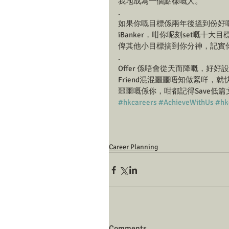
我地成為一個點樣嘅人。
.
如果你嘅目標係兩年後搵到份好嘅Inter
iBanker，咁你呢刻set嘅
俾其他小目標搞到你分神，記實
.
Offer 係唔會從天而降嘅，好好
Friend混混噩噩唔知做緊咩，
噩噩嘅係你，咁都記得Save低篇文，抽
#hkcareers
#AchieveWithUs
#hk
Career Planning
Comments