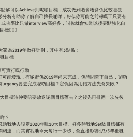
點解可以Achieve到呢啲目標，成功做到嘅會唔會係比較喜歡
樣分析有助你了解自己擅長啲咩，好似你可能之前報嘅工只要有
Pass到，成功率比只做interview高好多，咁你就會知道以後要點強化自
🏻‍♀️
大家為2019年做好計劃，其中有3點係：
ve嘅目標
個可實行嘅行動
可能發現，有啲野係2019年尚未完成，係時間問下自己，呢啲
urgency要去完成呢啲目標？定係因為用錯方法先會失敗？
10大目標時仲要唔要放返呢個目標落去？之後先再排翻一次先後
緊咩？
助我地去設定2020年嘅10大目標。好多時我地Set嘅目標都有
關連，而其實我地今天每行一少步，會直接影響1/3/5年後嘅