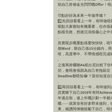
助自己拎個金光閃閃嘅Offer！
.
🥺點好好為未來一年做準備？
1️⃣先回頭看看上一年，有咩做唔
呢點大家都知有幾重要，但亦係
點樣失敗，然後沉溺係傷心之中
.
其實呢步嘅重點係要快快快，唔
個Word，限自己係15分鐘內，用
咁，高度專中、不帶情感咁完成
.
之後再拎曬啲A4紙出尼比較下
切，會唔會係因為自己有拖延症，執唔
Deadline都唔知😂？當你知
.
2️⃣再回頭看看上一年，有咩做到
其實睇下自己2019年有咩Ach
年過左啦，連上年嘅計劃一半都
嘅⋯⋯就算你有好多野未做到，你
果，稱讚同俾啲鼓勵下自己，咁你先