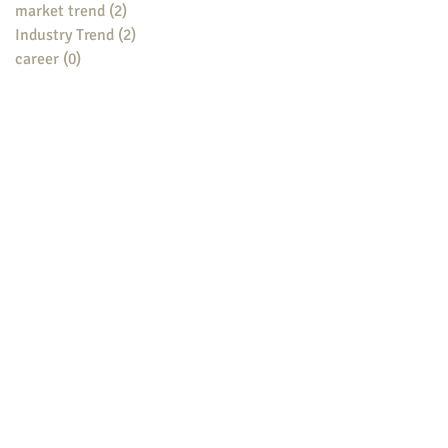
market trend
(2)
2 posts
Industry Trend
(2)
2 posts
career
(0)
0 posts