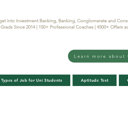
get into Investment Banking, Banking, Conglomerate and Con
Grads Since 2014 | 150+ Professional Coaches | 4500+ Offers
Learn more about 
 Types of Job for Uni Students
Aptitude Test