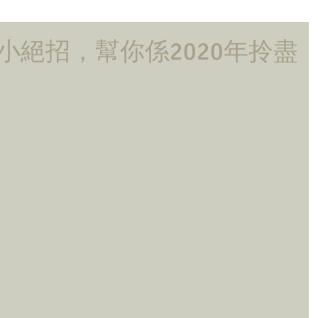
小絕招，幫你係2020年拎盡