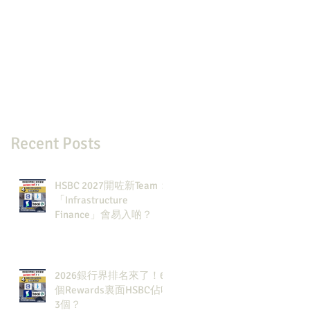
Recent Posts
HSBC 2027開咗新Team：
「Infrastructure
Finance」會易入啲？
2026銀行界排名來了！6
個Rewards裏面HSBC佔咗
3個？