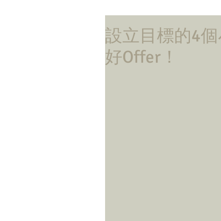
設立目標的4個
好Offer！