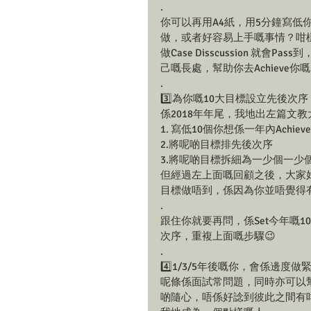
.
你可以再用A4紙，用5分鐘寫低你
做，或者好容易上手嘅事情？咁
做Case Disscussion 就會
己嘅長處，幫助你去Achieve你嘅目標
.
3️⃣為你嘅10大目標設立先後次序
係2018年年尾，我地出左篇文教
1. 寫低10個你想係一年內Achie
2.將呢啲目標排先後次序
3.將呢啲目標拆細為一少個一少
但經過左上面嘅回顧之後，大家好
目標做唔到，係因為你並唔覺得有
.
跟住你就要再問，係Set今年嘅
次序，重複上面嘅步驟😉
.
4️⃣1/3/5年後嘅你，會係邊度做
呢條係面試常問題，同時亦可以幫
啲隨心，唔係好諗到彼此之間有咩