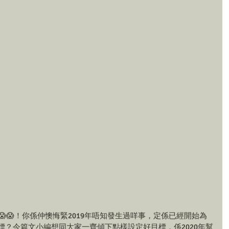
啦😱😱！你係仲懊悔緊2019年唔知發生過咩事，定係已經開始為
目標？今篇文小編想同大家一齊傾下點樣設定好目標，係2020年幫