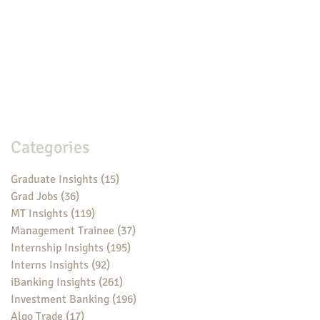
Categories
Graduate Insights
(15)
15 posts
Grad Jobs
(36)
36 posts
MT Insights
(119)
119 posts
Management Trainee
(37)
37 posts
Internship Insights
(195)
195 posts
Interns Insights
(92)
92 posts
iBanking Insights
(261)
261 posts
Investment Banking
(196)
196 posts
Algo Trade
(17)
17 posts