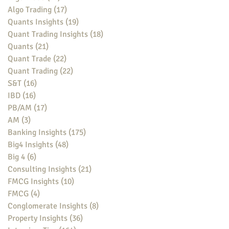
Algo Trading
(17)
17 posts
Quants Insights
(19)
19 posts
Quant Trading Insights
(18)
18 posts
Quants
(21)
21 posts
Quant Trade
(22)
22 posts
Quant Trading
(22)
22 posts
S&T
(16)
16 posts
IBD
(16)
16 posts
PB/AM
(17)
17 posts
AM
(3)
3 posts
Banking Insights
(175)
175 posts
Big4 Insights
(48)
48 posts
Big 4
(6)
6 posts
Consulting Insights
(21)
21 posts
FMCG Insights
(10)
10 posts
FMCG
(4)
4 posts
Conglomerate Insights
(8)
8 posts
Property Insights
(36)
36 posts