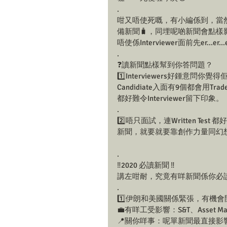
.
咁又唔使死嘅，有小編係到，當然
備新聞🧳，同埋呢啲新聞會點樣
唔使係Interviewer面前先er...er
.
❓讀新聞點樣幫到你答問題？
1️⃣Interviewers好鍾意
Candidiate入面有9個都會用
都好難令Interviewer留下印象。
.
2️⃣唔只面試，連Written T
新聞，就要就要靠創作力量同幻
.
‼️2020 必讀新聞 ‼️
講左咁耐，究竟有咩新聞係你必讀
.
1️⃣伊朗和美國關係緊張，有機會
💼有咩工受影響：S&T、Asset Manag
📍關你咩事：呢單新聞最直接影響