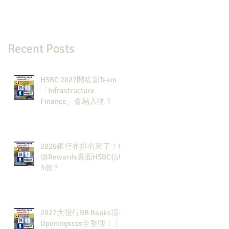
Recent Posts
HSBC 2027開咗新Team：
「Infrastructure
Finance」會易入啲？
2026銀行界排名來了！6
個Rewards裏面HSBC佔咗
3個？
2027大投行BB Banks現有
Openingssss全整理！｜