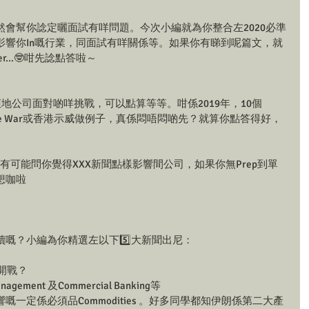
會幫你諗定曬面試有咩問題。今次小編就為你整合左2020必準
影響你In嘅行業，同面試有咩關係等。如果你有睇到呢篇文，就
...er...🤓咁先諗點答啦～
問你覺得佢地公司面對啲咩挑戰，可以點算等等。咁係2019年，10個
Trade War或香港示威做例子，真係悶唔悶啲先？就算你點答得好，
est 都好有可能問你覺得XXX新聞點樣影響間公司，如果你無Prep到單
想咖啦
嘅？小編為你精選左以下5️⃣大新聞出尼：
開戰？
ement 及Commercial Banking等
嘅一定係必須品Commodities 。好多同學都知伊朗係第二大產