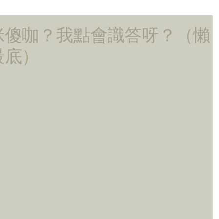
咪傻咖？我點會識答呀？（懶
最底）