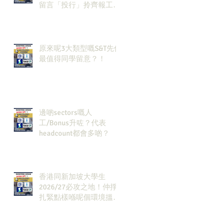
留言「投行」拎齊報工
🔗！
原來呢3大類型嘅S&T先係
最值得同學留意？！
邊啲sectors嘅人
工/Bonus升咗？代表
headcount都會多啲？
香港同新加坡大學生
2026/27必攻之地！仲掙
扎緊點樣喺呢個環境搵到
發展方向？AI & Strategy
Consulting或者就係你嘅