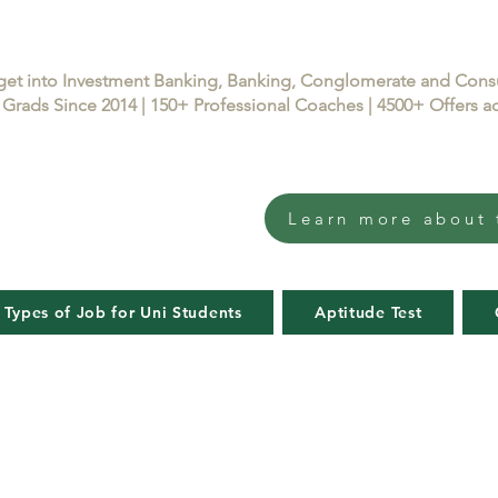
get into Investment Banking, Banking, Conglomerate and Con
Grads Since 2014 | 150+ Professional Coaches | 4500+ Offers
Learn more about 
 Types of Job for Uni Students
Aptitude Test