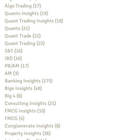
Algo Trading
(17)
17 posts
Quants Insights
(19)
19 posts
Quant Trading Insights
(18)
18 posts
Quants
(21)
21 posts
Quant Trade
(22)
22 posts
Quant Trading
(22)
22 posts
S&T
(16)
16 posts
IBD
(16)
16 posts
PB/AM
(17)
17 posts
AM
(3)
3 posts
Banking Insights
(175)
175 posts
Big4 Insights
(48)
48 posts
Big 4
(6)
6 posts
Consulting Insights
(21)
21 posts
FMCG Insights
(10)
10 posts
FMCG
(4)
4 posts
Conglomerate Insights
(8)
8 posts
Property Insights
(36)
36 posts