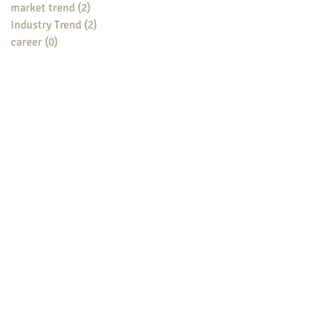
market trend
(2)
2 posts
Industry Trend
(2)
2 posts
career
(0)
0 posts