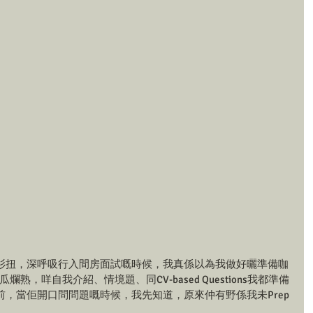
衫扭，深呼吸行入間房面試嘅時候，我真係以為我做好曬準備咖
熟，咩自我介紹、情境題、同CV-based Questions我都準備
er面前，當佢開口問問題嘅時候，我先知道，原來仲有野係我未Prep