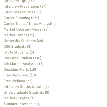
Interview Tips
(164)
164 posts
Interview Preparation
(67)
67 posts
Interview Practices
(64)
64 posts
Career Planning
(271)
271 posts
Career Trends/ News Analysis
(148)
148 posts
Market Updates/ News
(28)
28 posts
Market Trends
(31)
31 posts
University Students
(48)
48 posts
DSE Students
(8)
8 posts
STEM Students
(5)
5 posts
Overseas Students
(10)
10 posts
Job Market Analysis
(17)
17 posts
Deadline Alerts
(19)
19 posts
Free Resources
(10)
10 posts
Free Webinar
(36)
36 posts
Interview Status Update
(1)
1 post
Undergraduate Students
(9)
9 posts
Market Insights
(1)
1 post
Summer Internship
(1)
1 post