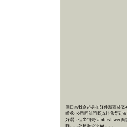
個日當我企起身扣好件新西裝嘅
啦😭 公司同部門嘅資料我背到滾瓜爛
好曬，但坐到去個Interview
咖⋯⋯死梗啦今次😭⋯⋯