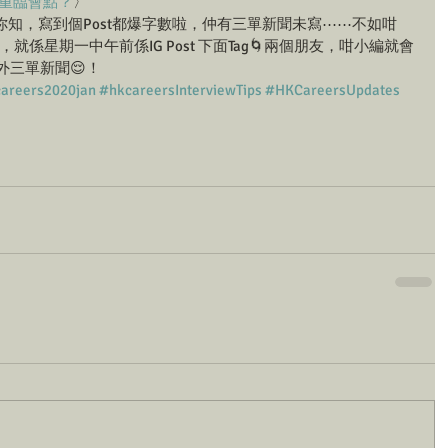
RS重臨會點？
〉 
知，寫到個Post都爆字數啦，仲有三單新聞未寫⋯⋯不如咁
就係星期一中午前係IG Post 下面Tag🌀兩個朋友，咁小編就會
外三單新聞😌！
areers2020jan
#hkcareersInterviewTips
#HKCareersUpdates