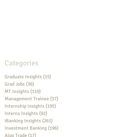
Categories
Graduate Insights
(15)
15 posts
Grad Jobs
(36)
36 posts
MT Insights
(119)
119 posts
Management Trainee
(37)
37 posts
Internship Insights
(195)
195 posts
Interns Insights
(92)
92 posts
iBanking Insights
(261)
261 posts
Investment Banking
(196)
196 posts
Algo Trade
(17)
17 posts