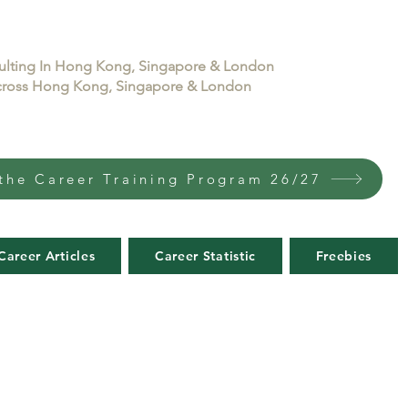
sulting In Hong Kong, Singapore & London
 across Hong Kong, Singapore & London
the Career Training Program 26/27
Career Articles
Career Statistic
Freebies