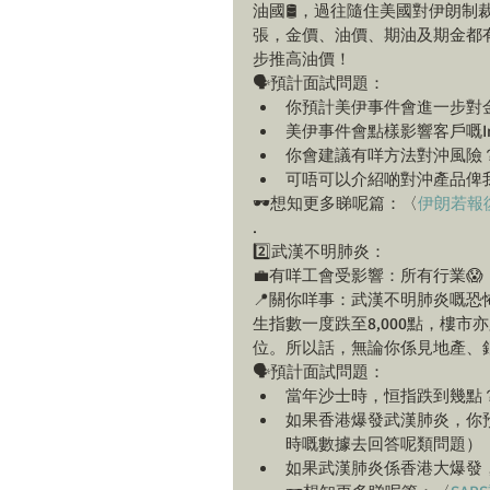
油國🛢，過往隨住美國對伊朗
張，金價、油價、期油及期金都
步推高油價！
🗣預計面試問題： 
你預計美伊事件會進一步對金
美伊事件會點樣影響客戶嘅Investm
你會建議有咩方法對沖風險？
可唔可以介紹啲對沖產品俾我
🕶想知更多睇呢篇：〈
伊朗若報
.
2️⃣武漢不明肺炎：
💼有咩工會受影響：所有行業😱
📍關你咩事：武漢不明肺炎嘅恐怖
生指數一度跌至8,000點，樓
位。所以話，無論你係見地產、銀
🗣預計面試問題： 
當年沙士時，恒指跌到幾點？
如果香港爆發武漢肺炎，你
時嘅數據去回答呢類問題）  
如果武漢肺炎係香港大爆發，