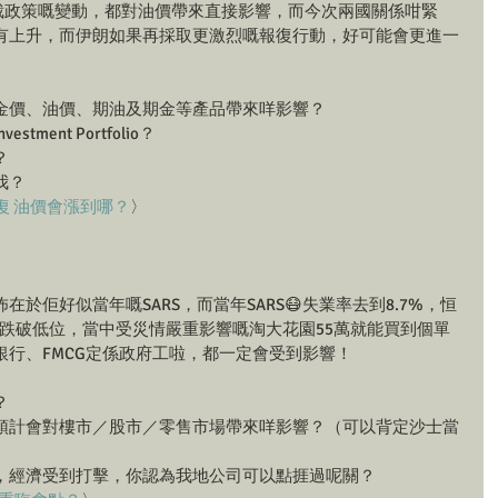
制裁政策嘅變動，都對油價帶來直接影響，而今次兩國關係咁緊
有上升，而伊朗如果再採取更激烈嘅報復行動，好可能會更進一
價、油價、期油及期金等產品帶來咩影響？  
ent Portfolio？  
  
？ 
復 油價會漲到哪？
〉
在於佢好似當年嘅SARS，而當年SARS😷失業率去到8.7%，恒
市亦跌破低位，當中受災情嚴重影響嘅淘大花園55萬就能買到個單
行、FMCG定係政府工啦，都一定會受到影響！
  
預計會對樓市／股市／零售市場帶來咩影響？（可以背定沙士當
經濟受到打擊，你認為我地公司可以點捱過呢關？  