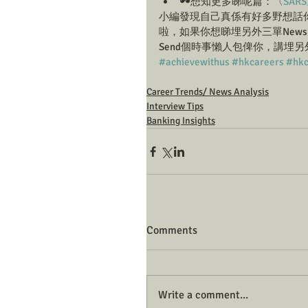
🕶想知更多睇呢篇：〈
SA
小編發現自己真係有好多野想話你
啦，如果你想睇埋另外三單News，
Send個時事懶人包俾你，講埋另
#achievewithus
#hkcareers
#hkc
Career Trends/ News Analysis
Interview Tips
Banking Insights
Comments
Write a comment...