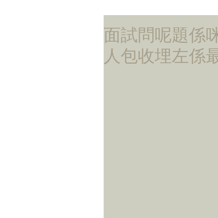
面試問呢題係
人包收埋左係