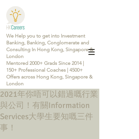
We Help you to get into Investment
Banking, Banking, Conglomerate and
Consulting In Hong Kong, Singapore &
London
Mentored 2000+ Grads Since 2014 |
150+ Professional Coaches | 4500+
Offers across Hong Kong, Singapore &
London
2021年你唔可以錯過嘅行業
Learn more about the Career Training Program 26/27
與公司！有關Information
Services大學生要知嘅三件
事！