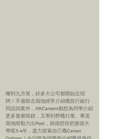
嚟到九月尾，好多大公司都開始左招
聘！不過除左我地經常介紹嘅投行銀行
同諮詢業外，HKCareers都想為同學介紹
更多發展唔錯，又學到野嘅行業。畢竟
我地咁勤力出Post，就係想你把握係大
學呢3-4年，盡力探索自己嘅Career 
Options！今日想為同學新介紹嘅就係信