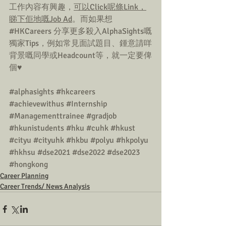
工作內容有興趣，
可以Click呢條Link，
睇下佢地嘅Job Ad
。而如果想 
#HKCareers
 分享更多殺入AlphaSights嘅
獨家Tips，例如常見面試題目、鍾意請咩
背景嘅同學或Headcount等，就一定要俾
個♥️
#alphasights
#hkcareers
#achievewithus
#Internship
#Managementtrainee
#gradjob
#hkunistudents
#hku
#cuhk
#hkust
#cityu
#cityuhk
#hkbu
#polyu
#hkpolyu
#hkhsu
#dse2021
#dse2022
#dse2023
#hongkong
Career Planning
Career Trends/ News Analysis