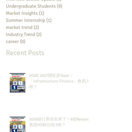
Undergraduate Students
(9)
9 posts
Market Insights
(1)
1 post
Summer Internship
(1)
1 post
market trend
(2)
2 posts
Industry Trend
(2)
2 posts
career
(0)
0 posts
Recent Posts
HSBC 2027開咗新Team：
「Infrastructure Finance」會易入
啲？
2026銀行界排名來了！6個Rewards
裏面HSBC佔咗3個？