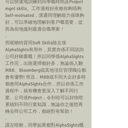
可以快速地訓練到同學嘅時間及Project 
mgnt skills。工作過程好依賴你夠唔夠
Self-motivated，溝通同理解能力係咪夠
好，可以準確地理解到客戶嘅需要，從
而為佢地搵到最適合嘅專家！
.
而呢啲特質同Soft Skills除左係
AlphaSights有用外，其實亦係不同諮詢
公司好睇重嘅！所以同學係AlphaSights
工作完，出路選擇都好多，無論係入翻
MBB、Bloomberg或其他項目管理職位都
會有優勢! 而且，MBB或不同大企好多時
都會同AlphaSights合作，所以你係工作
過程中，就有機會更深入了解不同行
業、公司或Project，令到你可以好快咁
累積到不同行業知識，無論你之後想再
轉去咩公司工作，都絕對有幫助！
.
講左咁耐，同學如果都對AlphaSights嘅