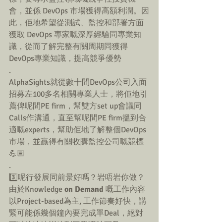
會，並係 DevOps 市場獲得高額利潤。因
此，佢地希望從測試、監控和部署方面
獲取 DevOps 專家嘅深厚經驗同專業知
識，從而了解完整有關周期同獲得
DevOps專業知識，提高競爭優勢
.
AlphaSights就從數十間DevOps公司入面
招募左100多名相關專業人士，將佢地引
薦俾呢間PE firm，幫雙方set up會議同
Calls作溝通，直至幫呢間PE firm搵到合
適嘅experts，幫助佢地了解整個DevOps 
市場，並贏得有關收購監控公司嘅競標
💪🏽
.
3️⃣呢行發展同前景好嗎？岩唔岩你做？
由於Knowledge 
on Demand 
嘅工作內容
以Project-based為主, 工作節奏好快，講
緊可能係幾個鐘內要完成單Deal，絕對