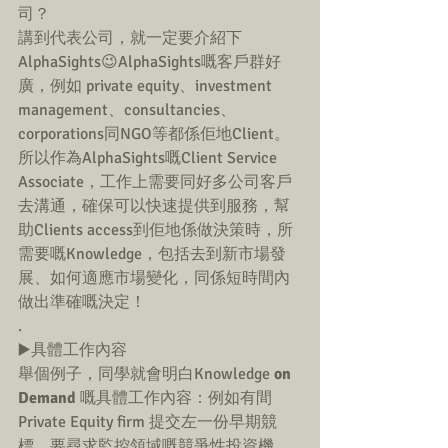
司？
講到代表公司，就一定要介紹下
AlphaSights😉AlphaSights嘅客戶群好
廣，例如 private equity、investment 
management、consultancies、
corporations同NGO等都係佢地Client。
所以作為AlphaSights嘅Client Service 
Associate，工作上需要同好多公司客戶
去溝通，確保可以快速提供到服務，幫
助Clients access到佢地係做決策時，所
需要嘅Knowledge，包括去到新市場發
展、如何適應市場變化，同係短時間內
做出準確嘅決定！
.
▶️具體工作內容
舉個例子，同學就會明白Knowledge 
on 
Demand 
嘅具體工作內容：例如有間
Private Equity firm 提交左一份早期競
標，要尋求監控領域嘅競爭性投資機