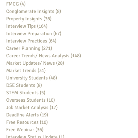
FMCG
(4)
4 posts
Conglomerate Insights
(8)
8 posts
Property Insights
(36)
36 posts
Interview Tips
(164)
164 posts
Interview Preparation
(67)
67 posts
Interview Practices
(64)
64 posts
Career Planning
(271)
271 posts
Career Trends/ News Analysis
(148)
148 posts
Market Updates/ News
(28)
28 posts
Market Trends
(31)
31 posts
University Students
(48)
48 posts
DSE Students
(8)
8 posts
STEM Students
(5)
5 posts
Overseas Students
(10)
10 posts
Job Market Analysis
(17)
17 posts
Deadline Alerts
(19)
19 posts
Free Resources
(10)
10 posts
Free Webinar
(36)
36 posts
Interview Status Update
(1)
1 post