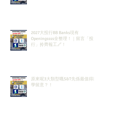
2027大投行BB Banks現有
Openingssss全整理！｜留言「投
行」拎齊報工🔗！
原來呢3大類型嘅S&T先係最值得同
學留意？！
邊啲sectors嘅人工/Bonus升咗？代
表headcount都會多啲？