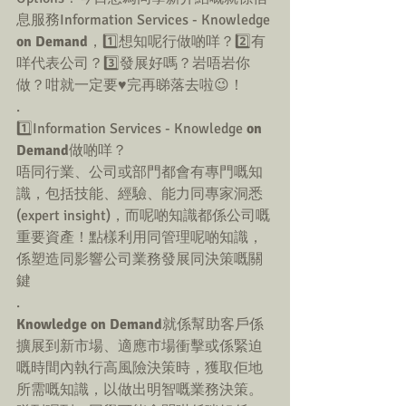
息服務Information Services - Knowledge 
on Demand
，1️⃣想知呢行做啲咩？2️⃣有
咩代表公司？3️⃣發展好嗎？岩唔岩你
做？咁就一定要♥️完再睇落去啦😉！
.
1️⃣Information Services - Knowledge 
on 
Demand
做啲咩？
唔同行業、公司或部門都會有專門嘅知
識，包括技能、經驗、能力同專家洞悉 
(expert insight)，而呢啲知識都係公司嘅
重要資產！點樣利用同管理呢啲知識，
係塑造同影響公司業務發展同決策嘅關
鍵
.
Knowledge on Demand
就係幫助客戶係
擴展到新市場、適應市場衝擊或係緊迫
嘅時間內執行高風險決策時，獲取佢地
所需嘅知識，以做出明智嘅業務決策。