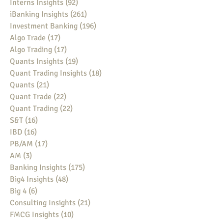
Interns Insights
(92)
92 posts
iBanking Insights
(261)
261 posts
Investment Banking
(196)
196 posts
Algo Trade
(17)
17 posts
Algo Trading
(17)
17 posts
Quants Insights
(19)
19 posts
Quant Trading Insights
(18)
18 posts
Quants
(21)
21 posts
Quant Trade
(22)
22 posts
Quant Trading
(22)
22 posts
S&T
(16)
16 posts
IBD
(16)
16 posts
PB/AM
(17)
17 posts
AM
(3)
3 posts
Banking Insights
(175)
175 posts
Big4 Insights
(48)
48 posts
Big 4
(6)
6 posts
Consulting Insights
(21)
21 posts
FMCG Insights
(10)
10 posts