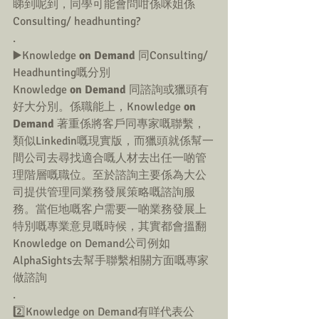
睇到呢到，同學可能會問咁係咪姐係
Consulting/ headhunting?
.
▶️Knowledge 
on Demand 
同Consulting/ 
Headhunting嘅分別
Knowledge 
on Demand 
同諮詢或獵頭有
好大分別。係職能上，Knowledge 
on 
Demand 
著重係將客戶同專家嘅聯繫，
類似Linkedin嘅現實版，而獵頭就係幫一
間公司去尋找適合嘅人材去出任一啲管
理階層嘅職位。至於諮詢主要係為大公
司提供管理同業務發展策略嘅諮詢服
務。當佢地嘅客户需要一啲業務發展上
特別嘅專業意見嘅時候，其實都會搵翻
Knowledge on Demand公司例如
AlphaSights去幫手聯繫相關方面嘅專家
做諮詢
.
2️⃣Knowledge on Demand有咩代表公