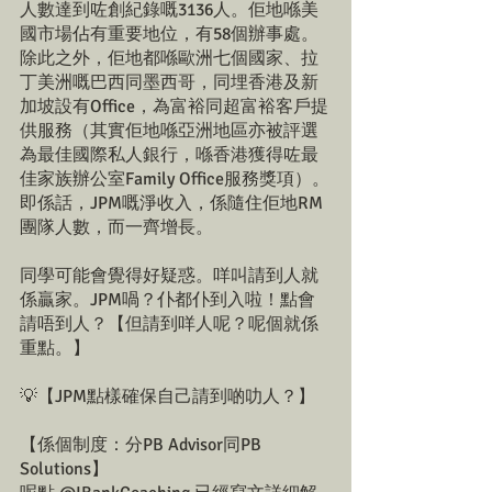
人數達到咗創紀錄嘅3136人。佢地喺美
國市場佔有重要地位，有58個辦事處。
除此之外，佢地都喺歐洲七個國家、拉
丁美洲嘅巴西同墨西哥，同埋香港及新
加坡設有Office，為富裕同超富裕客戶提
供服務（其實佢地喺亞洲地區亦被評選
為最佳國際私人銀行，喺香港獲得咗最
佳家族辦公室Family Office服務獎項）。
即係話，JPM嘅淨收入，係隨住佢地RM
團隊人數，而一齊增長。
同學可能會覺得好疑惑。咩叫請到人就
係贏家。JPM喎？仆都仆到入啦！點會
請唔到人？【但請到咩人呢？呢個就係
重點。】
💡【JPM點樣確保自己請到啲叻人？】
【係個制度：分PB Advisor同PB 
Solutions】