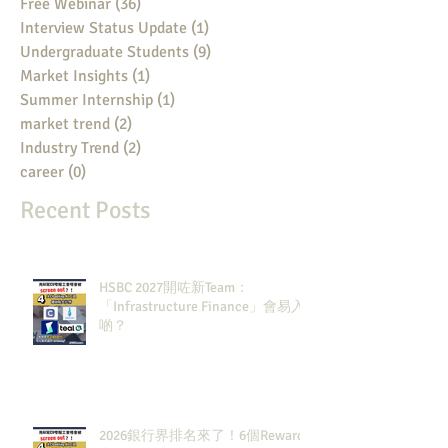
Free Webinar
(36)
36 posts
Interview Status Update
(1)
1 post
Undergraduate Students
(9)
9 posts
Market Insights
(1)
1 post
Summer Internship
(1)
1 post
market trend
(2)
2 posts
Industry Trend
(2)
2 posts
career
(0)
0 posts
Recent Posts
HSBC 2027開咗新Team：
「Infrastructure Finance」會易入
啲？
2026銀行界排名來了！6個Rewards