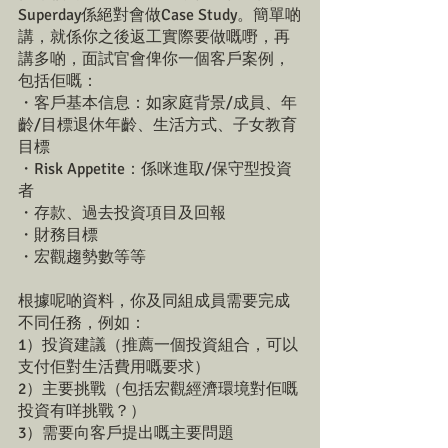
Superday係絕對會做Case Study。簡單啲
講，就係你之後返工實際要做嘅嘢，再
講多啲，面試官會俾你一個客戶案例，
包括佢嘅：
・客戶基本信息：如家庭背景/成員、年
齡/目標退休年齡、生活方式、子女教育
目標
・Risk Appetite：係咪進取/保守型投資
者
・存款、過去投資項目及回報
・財務目標
・宏觀趨勢數等等
根據呢啲資料，你及同組成員需要完成
不同任務，例如：
1）投資建議（推薦一個投資組合，可以
支付佢對生活費用嘅要求）
2）主要挑戰（包括宏觀經濟環境對佢嘅
投資有咩挑戰？）
3）需要向客戶提出嘅主要問題