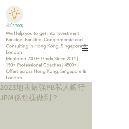
We Help you to get into Investment
Banking, Banking, Conglomerate and
Consulting In Hong Kong, Singapore &
London
Mentored 2000+ Grads Since 2014 |
150+ Professional Coaches | 4500+
Offers across Hong Kong, Singapore &
London
2023地表最強PB私人銀行
Learn more about the Career Training Program 26/27
JPM係點樣做到？