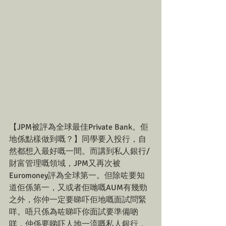
【JPM被評為全球最佳Private Bank。佢
地係點樣做到嘅？】同學要入投行，自
然都想入最好嘅一間。而講到私人銀行/
財富管理嘅領域，JPM又再次被
Euromoney評為全球第一。但除咗要知
道佢係第一，又或者佢哋嘅AUM有幾勁
之外，你仲一定要睇吓佢地嘅面試問緊
咩。唔只係為咗睇吓你面試要準備啲
咩，仲係要睇吓人地一流嘅私人銀行，