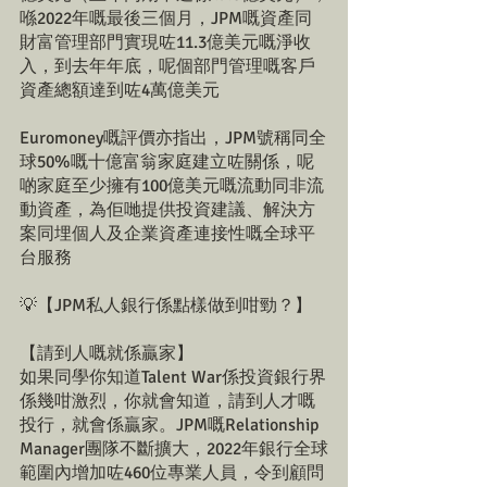
喺2022年嘅最後三個月，JPM嘅資產同
財富管理部門實現咗11.3億美元嘅淨收
入，到去年年底，呢個部門管理嘅客戶
資產總額達到咗4萬億美元
Euromoney嘅評價亦指出，JPM號稱同全
球50%嘅十億富翁家庭建立咗關係，呢
啲家庭至少擁有100億美元嘅流動同非流
動資產，為佢哋提供投資建議、解決方
案同埋個人及企業資產連接性嘅全球平
台服務
💡【JPM私人銀行係點樣做到咁勁？】
【請到人嘅就係贏家】
如果同學你知道Talent War係投資銀行界
係幾咁激烈，你就會知道，請到人才嘅
投行，就會係贏家。JPM嘅Relationship 
Manager團隊不斷擴大，2022年銀行全球
範圍內增加咗460位專業人員，令到顧問