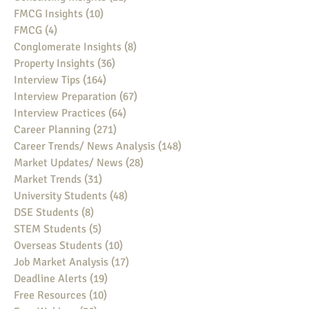
FMCG Insights
(10)
10 posts
FMCG
(4)
4 posts
Conglomerate Insights
(8)
8 posts
Property Insights
(36)
36 posts
Interview Tips
(164)
164 posts
Interview Preparation
(67)
67 posts
Interview Practices
(64)
64 posts
Career Planning
(271)
271 posts
Career Trends/ News Analysis
(148)
148 posts
Market Updates/ News
(28)
28 posts
Market Trends
(31)
31 posts
University Students
(48)
48 posts
DSE Students
(8)
8 posts
STEM Students
(5)
5 posts
Overseas Students
(10)
10 posts
Job Market Analysis
(17)
17 posts
Deadline Alerts
(19)
19 posts
Free Resources
(10)
10 posts