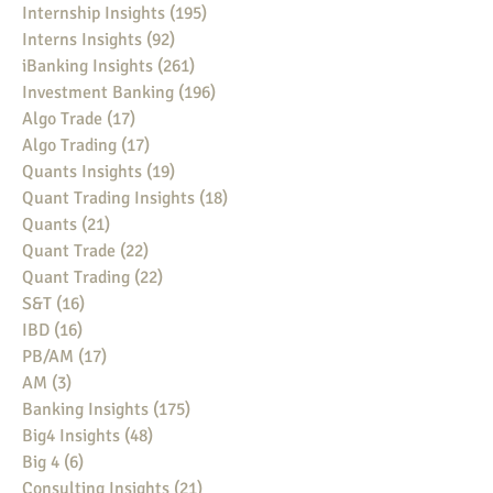
Internship Insights
(195)
195 posts
Interns Insights
(92)
92 posts
iBanking Insights
(261)
261 posts
Investment Banking
(196)
196 posts
Algo Trade
(17)
17 posts
Algo Trading
(17)
17 posts
Quants Insights
(19)
19 posts
Quant Trading Insights
(18)
18 posts
Quants
(21)
21 posts
Quant Trade
(22)
22 posts
Quant Trading
(22)
22 posts
S&T
(16)
16 posts
IBD
(16)
16 posts
PB/AM
(17)
17 posts
AM
(3)
3 posts
Banking Insights
(175)
175 posts
Big4 Insights
(48)
48 posts
Big 4
(6)
6 posts
Consulting Insights
(21)
21 posts