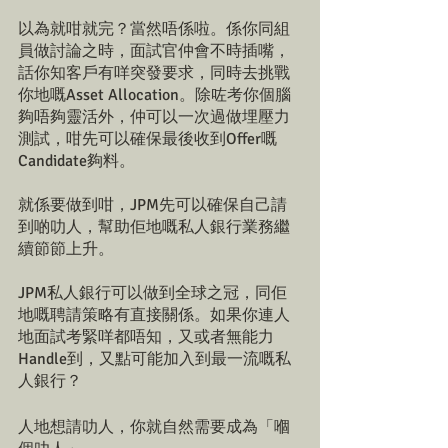
以為就咁就完？當然唔係啦。係你同組
員做討論之時，面試官仲會不時插嘴，
話你知客戶有咩突發要求，同時去挑戰
你地嘅Asset Allocation。除咗考你個腦
夠唔夠靈活外，仲可以一次過做埋壓力
測試，咁先可以確保最後收到Offer嘅
Candidate夠料。
就係要做到咁，JPM先可以確保自己請
到啲叻人，幫助佢地嘅私人銀行業務繼
續節節上升。
JPM私人銀行可以做到全球之冠，同佢
地嘅聘請策略有直接關係。如果你連人
地面試考緊咩都唔知，又或者無能力
Handle到，又點可能加入到最一流嘅私
人銀行？
人地想請叻人，你就自然需要成為「嗰