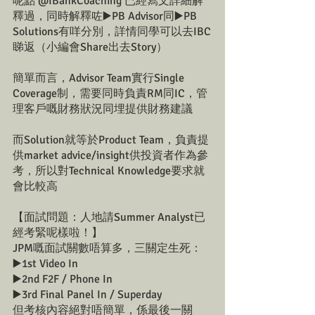
呢點 @IBankCoaching 已經寫文詳細解
釋過，同時解釋咗▶️PB Advisor同▶️PB 
Solutions有咩分別，詳情同學可以去IBC
睇返（小編會Share出去Story）
簡單而言，Advisor Team實行Single 
Coverage制，需要同時負責RM同IC，管
理客戶嘅財務狀況同埋提供財務建議
而Solution就等於Product Team，負責提
供market advice/insight供投資者作為參
考，所以對Technical Knowledge要求就
會比較高 
【面試問題：人地請Summer Analyst已
經考緊呢樣啦！】
JPM嘅面試關數唔算多，三關定生死：
▶️1st Video In
▶️2nd F2F / Phone In
▶️3rd Final Panel In / Superday
但考核內容絕對唔簡單，係最後一關