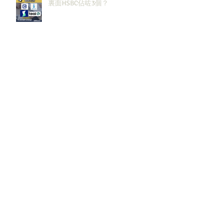
裏面HSBC佔咗3個？
2027大投行BB Banks現有
Openingssss全整理！｜留言「投
行」拎齊報工🔗！
原來呢3大類型嘅S&T先係最值得同
學留意？！
邊啲sectors嘅人工/Bonus升咗？代