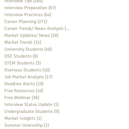
Interview Tips
(164)
164 posts
Interview Preparation
(67)
67 posts
Interview Practices
(64)
64 posts
Career Planning
(271)
271 posts
Career Trends/ News Analysis
(148)
148 posts
Market Updates/ News
(28)
28 posts
Market Trends
(31)
31 posts
University Students
(48)
48 posts
DSE Students
(8)
8 posts
STEM Students
(5)
5 posts
Overseas Students
(10)
10 posts
Job Market Analysis
(17)
17 posts
Deadline Alerts
(19)
19 posts
Free Resources
(10)
10 posts
Free Webinar
(36)
36 posts
Interview Status Update
(1)
1 post
Undergraduate Students
(9)
9 posts
Market Insights
(1)
1 post
Summer Internship
(1)
1 post