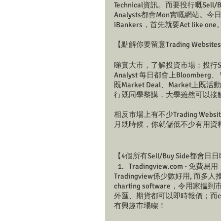
Technical資訊。而要投行嘅S
Analysts都會Mon實嘅網站。今
iBankers，首先就要Act like
【點解你要留意Trading Websit
睇實大市，了解投資市場：投行Sales & t
Analyst 每日都會上Bloomberg、
既Market Deal、Market上
行既同學黎講，大學雖然可以接觸到B
相反市場上有不少Trading Websi
月既時候，你就儲低不少有用資
【4個所有Sell/Buy Side都會日日睇
Tradingview.com - 免費易用
Tradingview係少數好用, 而多
charting software，令用家
外匯、期貨都可以即時報價；而c
有興趣市場㗎！