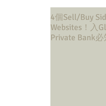
4個Sell/Buy 
Websites！入Gl
Private Bank