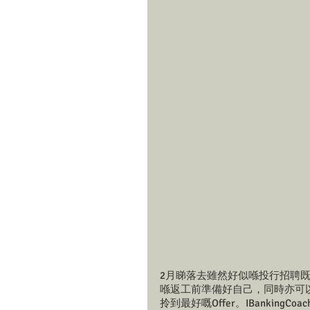
2月睇落去雖然好似喺投行招聘既
喺返工前準備好自己，同時亦可以
拎到最好嘅Offer。IBankingCo