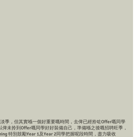
淡季，但其實喺一個好重要嘅時間，去俾已經拎咗Offer嘅同學
俾未拎到Offer嘅同學好好裝備自己，準備喺之後嘅招聘旺季，
aching 特別鼓勵Year 1及Year 2同學把握呢段時間，盡力吸收