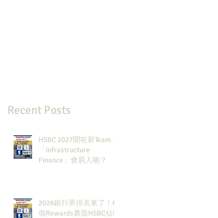
Recent Posts
HSBC 2027開咗新Team：
「Infrastructure
Finance」會易入啲？
2026銀行界排名來了！6
個Rewards裏面HSBC佔咗