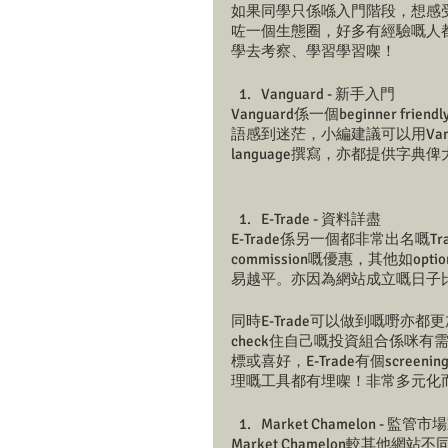
如果同學只係喺入門階段，想感受吓t
咗一個生態圈，好多有經驗嘅人都
學去考察、學習學習㗎！
Vanguard - 新手入門
Vanguard係一個beginner
語感到迷茫，小編建議可以用Vang
language撰寫，亦都提供字典
E-Trade - 資料詳盡
E-Trade係另一個都非常出名嘅
commission嘅優惠，其他如op
易越平。亦因為網站成立嘅日子
同時E-Trade可以做到嘅嘢
check住自己嘅投資組合係咪
標或喜好，E-Trade有個scree
理嘅工具都有埋㗎！非常多元化
Market Chamelon - 監管
Market Chamelon較其他