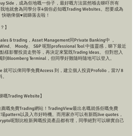
ell/Buy Side，成為佢地嘅一份子，最好嘅方法當然喺去睇吓所有
日我地就會為同學分享4個你必知嘅Trading Websites。想要成為
 one。快啲俾個♥️就睇落去啦！
es？】
rading，Asset Management同Private Banking中 ，
 Wind、 Moody、 S&P 呢類professional Tool 中搵靈感，睇下最近
既活動點樣影響投資走勢等，再決定來緊既Trading Ideas。 但對想入
loomberg Terminal，但同學好難隨時隨地可以登入。
te 就可以俾同學免費Access 到，建立個人投資Profolio，當7/ 8
料。
嘅Trading Website】
人推薦嘅免費Trading網站！TradingView最出名嘅就係佢嘅免費
揾到市場pattern以及入市好時機。而用家亦可以有新既live quotes，
rypto呢類比較新興嘅投資產品都有埋，同學絕對可以睇實自己