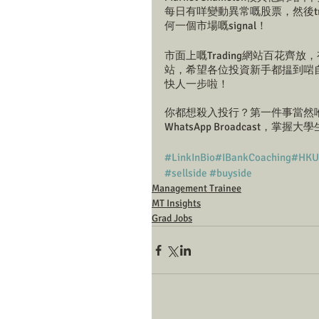
每日有咩變動異常嘅股票，然後trad
何一個市場嘅signal！
市面上嘅Trading網站百花
站，希望各位投資新手都揾到啱
快人一步啦！
你都想殺入投行？第一件事當然喺 Fo
WhatsApp Broadcast，掌
#LinkInBio
#IBankCoaching
#HKU
#sellside
#buyside
Management Trainee
MT Insights
Grad Jobs