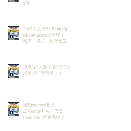
3個？
2027大投行BB Banks現有
Openingssss全整理！｜
留言「投行」拎齊報工
🔗！
原來呢3大類型嘅S&T先係
最值得同學留意？！
邊啲sectors嘅人
工/Bonus升咗？代表
headcount都會多啲？