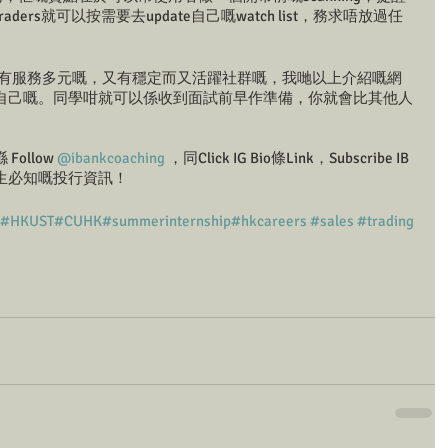
ers就可以按需要去update自己嘅watch list，務求唔放過任
齊放，有服務多元嘅，又有穩定而又活躍社群嘅，我哋以上介紹嘅網
自己嘅。同學咁就可以係收到面試前早作準備，你就會比其他人
llow 
@ibankcoaching
 ，同Click IG Bio條Link，Subscribe IB 
握大學生必知嘅投行資訊！
#HKUST
#CUHK
#summerinternship
#hkcareers
#sales
#trading