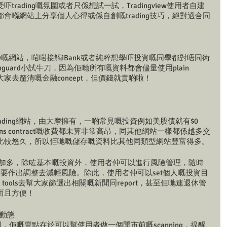
rading嘅氛圍或者只係想試一試，Tradingview使用者自建
會喺網站上分享個人心得或係自創嘅trading技巧，絕對適合同
 friendly嘅網站，啱啱接觸iBank或者純粹想學吓投資嘅同學都對唔同術
uard小試牛刀，因為佢哋所有嘅資料都會儘量使用plain 
俾大家去釐清嘅金融concept，但價錢就貴啲啦！
Trading網站，由大摩擁有，一啲常見嘅投資例如美股債就有$0 
tions contract嘅收費都未算非常高昂，同其他網站一樣都係越多交
比較悠久，所以佢哋嘅儲存嘅資料比其他同類型網站豐富得多。
亦都更加多，除咗基本嘅投資外，使用者仲可以進行風險管理，隨時
有需要作出調整去減輕風險。除此，使用者仲可以set個人嘅投資目
ning tools去幫大家篩選出相關嘅新聞同report，甚至佢哋連退休管
而且方便！
市場動態
網站不同，佢嘅賣點在於可以幫使用者做一個開市前嘅scanning，提醒