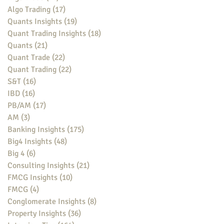
Algo Trading
(17)
17 posts
Quants Insights
(19)
19 posts
Quant Trading Insights
(18)
18 posts
Quants
(21)
21 posts
Quant Trade
(22)
22 posts
Quant Trading
(22)
22 posts
S&T
(16)
16 posts
IBD
(16)
16 posts
PB/AM
(17)
17 posts
AM
(3)
3 posts
Banking Insights
(175)
175 posts
Big4 Insights
(48)
48 posts
Big 4
(6)
6 posts
Consulting Insights
(21)
21 posts
FMCG Insights
(10)
10 posts
FMCG
(4)
4 posts
Conglomerate Insights
(8)
8 posts
Property Insights
(36)
36 posts