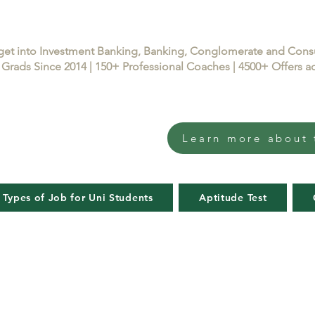
get into Investment Banking, Banking, Conglomerate and Con
Grads Since 2014 | 150+ Professional Coaches | 4500+ Offers
Learn more about 
 Types of Job for Uni Students
Aptitude Test