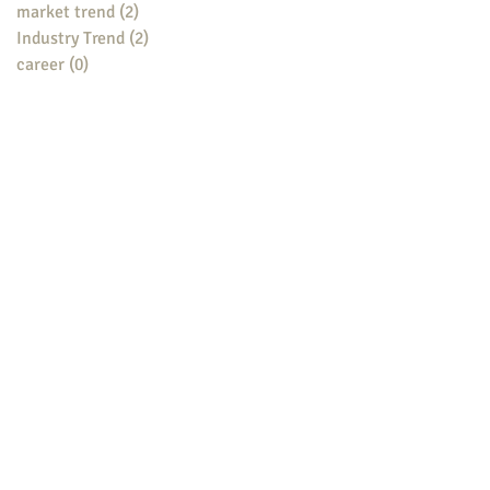
market trend
(2)
2 posts
Industry Trend
(2)
2 posts
career
(0)
0 posts