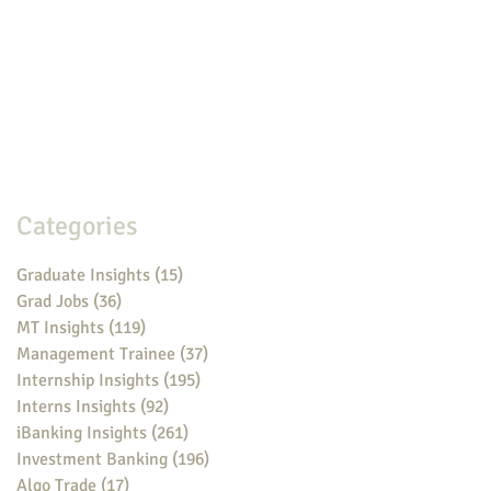
Categories
Graduate Insights
(15)
15 posts
Grad Jobs
(36)
36 posts
MT Insights
(119)
119 posts
Management Trainee
(37)
37 posts
Internship Insights
(195)
195 posts
Interns Insights
(92)
92 posts
iBanking Insights
(261)
261 posts
Investment Banking
(196)
196 posts
Algo Trade
(17)
17 posts