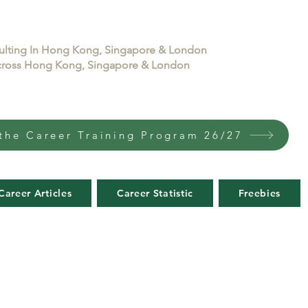
sulting In Hong Kong, Singapore & London
 across Hong Kong, Singapore & London
the Career Training Program 26/27
Career Articles
Career Statistic
Freebies