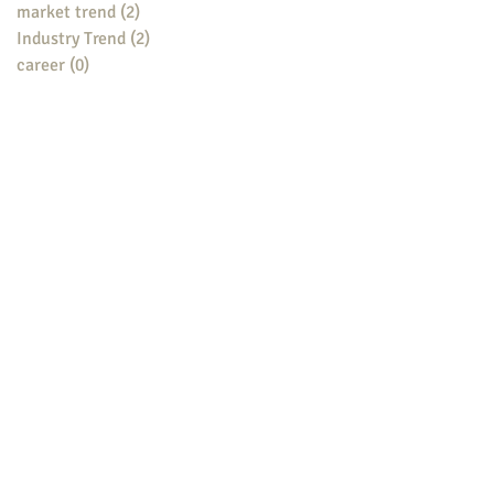
market trend
(2)
2 posts
Industry Trend
(2)
2 posts
career
(0)
0 posts