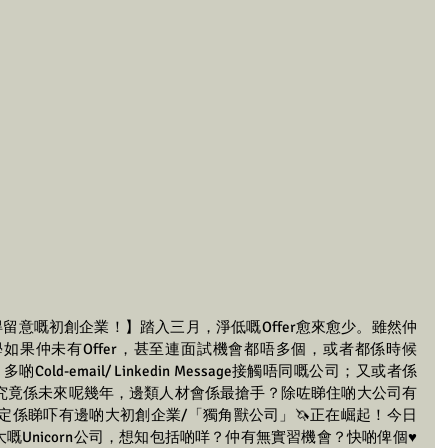
間值得留意嘅初創企業！】踏入三月，淨低嘅Offer愈來愈少。雖然仲
如果仲未有Offer，甚至連面試機會都唔多個，或者都係時候
Send 多啲Cold-email/ Linkedin Message接觸唔同嘅公司；又或者係
趨勢，究竟係未來呢幾年，邊類人材會係最搶手？除咗睇住啲大公司有
就一定係睇吓有邊啲大初創企業/「獨角獸公司」🦄正在崛起！今日
50大嘅Unicorn公司，想知包括啲咩？仲有無實習機會？快啲俾個♥️