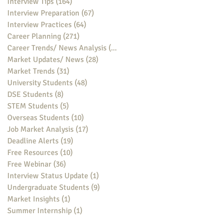
Interview Tips
(164)
164 posts
Interview Preparation
(67)
67 posts
Interview Practices
(64)
64 posts
Career Planning
(271)
271 posts
Career Trends/ News Analysis
(148)
148 posts
Market Updates/ News
(28)
28 posts
Market Trends
(31)
31 posts
University Students
(48)
48 posts
DSE Students
(8)
8 posts
STEM Students
(5)
5 posts
Overseas Students
(10)
10 posts
Job Market Analysis
(17)
17 posts
Deadline Alerts
(19)
19 posts
Free Resources
(10)
10 posts
Free Webinar
(36)
36 posts
Interview Status Update
(1)
1 post
Undergraduate Students
(9)
9 posts
Market Insights
(1)
1 post
Summer Internship
(1)
1 post