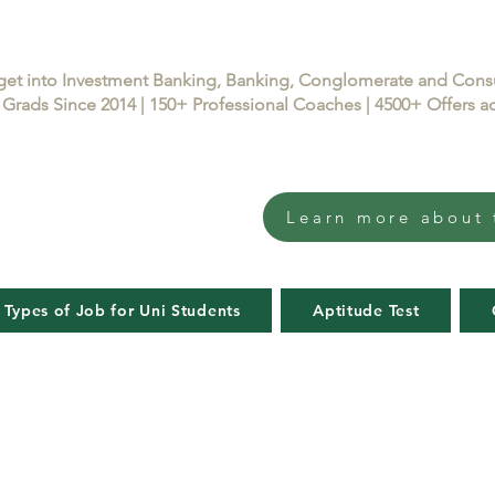
get into Investment Banking, Banking, Conglomerate and Con
Grads Since 2014 | 150+ Professional Coaches | 4500+ Offers
Learn more about 
 Types of Job for Uni Students
Aptitude Test