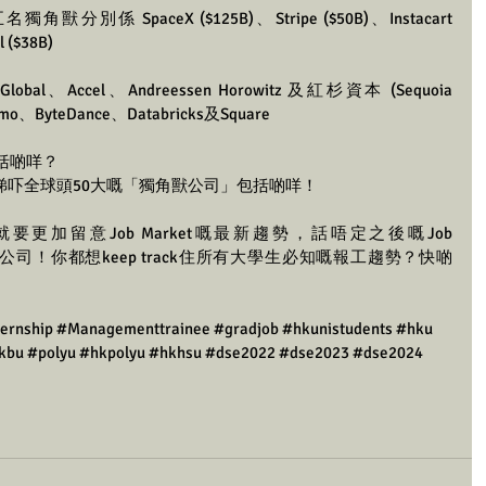
係 SpaceX ($125B)、Stripe ($50B)、Instacart 
 ($38B)
l、Accel、Andreessen Horowitz 及紅杉資本 (Sequoia 
o、ByteDance、Databricks及Square
括啲咩？
睇吓全球頭50大嘅「獨角獸公司」包括啲咩！
要更加留意Job Market嘅最新趨勢，話唔定之後嘅Job 
呢啲新公司！你都想keep track住所有大學生必知嘅報工趨勢？快啲
ternship
#Managementtrainee
#gradjob
#hkunistudents
#hku
kbu
#polyu
#hkpolyu
#hkhsu
#dse2022
#dse2023
#dse2024