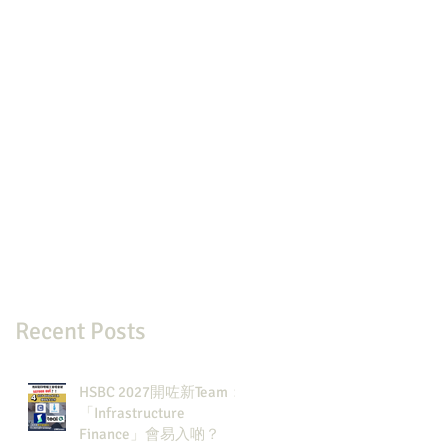
Recent Posts
HSBC 2027開咗新Team：
「Infrastructure
Finance」會易入啲？