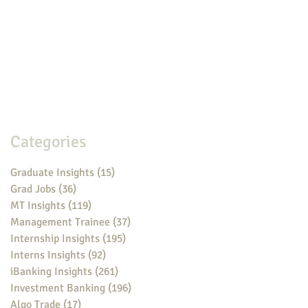
Categories
Graduate Insights
(15)
15 posts
Grad Jobs
(36)
36 posts
MT Insights
(119)
119 posts
Management Trainee
(37)
37 posts
Internship Insights
(195)
195 posts
Interns Insights
(92)
92 posts
iBanking Insights
(261)
261 posts
Investment Banking
(196)
196 posts
Algo Trade
(17)
17 posts