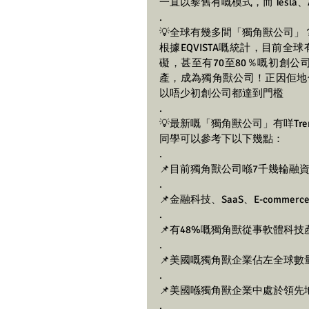
一直以黎舊有嘅模式，而 Tesla、
.
💡全球有幾多間「獨角獸公司」
根據EQVISTA嘅統計，目前全
礙，甚至有70至80％嘅初創
產，成為獨角獸公司！正因佢地保持創
以唔少初創公司都達到門檻
.
💡最新嘅「獨角獸公司」有咩Tren
同學可以參考下以下幾點：
.
📌目前獨角獸公司喺7千幾輪融資
.
📌金融科技、SaaS、E-comm
.
📌有48%嘅獨角獸從事軟體科
.
📌美國嘅獨角獸企業佔左全球
.
📌美國喺獨角獸企業中處於領先
.