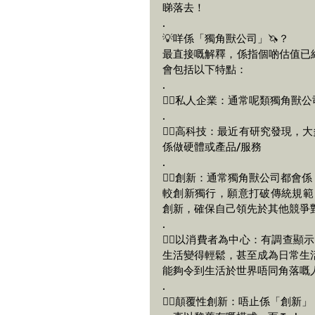
睇落去！
.
💡咩係「獨角獸公司」🦄？
最直接嘅解釋，係指個啲估值已
會包括以下特點：
.
👉🏻私人企業：通常呢類獨角獸
.
👉🏻高科技：最近有研究發現，
係做硬體或產品/服務
.
👉🏻創新：通常獨角獸公司都
較創新獨行，願意打破傳統規範，
創新，確保自己領先於其他競爭
.
👉🏻以消費者為中心：有調查顯
生活變得輕鬆，甚至成為日常生活嘅
能夠令到生活於世界唔同角落嘅
.
👉🏻顛覆性創新：唔止係「創