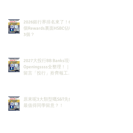
2026銀行界排名來了！6
個Rewards裏面HSBC佔咗
3個？
2027大投行BB Banks現有
Openingssss全整理！｜
留言「投行」拎齊報工
🔗！
原來呢3大類型嘅S&T先係
最值得同學留意？！