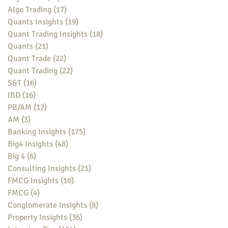
Algo Trading
(17)
17 posts
Quants Insights
(19)
19 posts
Quant Trading Insights
(18)
18 posts
Quants
(21)
21 posts
Quant Trade
(22)
22 posts
Quant Trading
(22)
22 posts
S&T
(16)
16 posts
IBD
(16)
16 posts
PB/AM
(17)
17 posts
AM
(3)
3 posts
Banking Insights
(175)
175 posts
Big4 Insights
(48)
48 posts
Big 4
(6)
6 posts
Consulting Insights
(21)
21 posts
FMCG Insights
(10)
10 posts
FMCG
(4)
4 posts
Conglomerate Insights
(8)
8 posts
Property Insights
(36)
36 posts