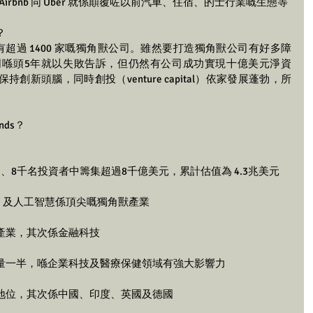
Airbnb 同 Uber 就係顛覆咗以前汽車、住宿、的士行業嘅生態等
？
球有超過 1400 家嘅獨角獸公司。雖然要打造獨角獸公司有好多障
公司喺頭5年就以失敗告訴，但仍然有公司成功實現十億美元淨資
新頭腦，同時創投（venture capital）依家發展蓬勃，所
ds？
、8千名投資者中籌集超過8千億美元，累計估值為 4.3兆美元
erce 及人工智慧係頂尖嘅獨角獸產業
技產業，其次係金融科技
數量一半，喺企業科技及醫療保健領域有強大影響力
地位，其次係中國、印度、英國及德國 