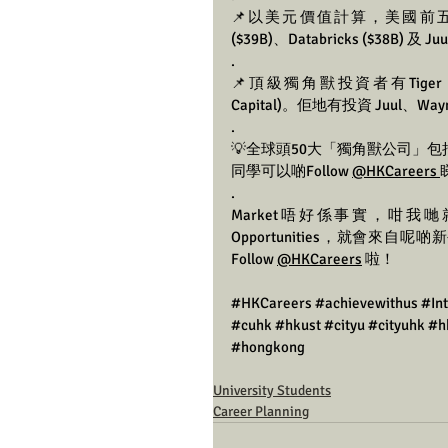
📌以美元價值計算，美國前五名獨角獸分別
($39B)、Databricks ($38B) 及 Juul
.
📌頂級獨角獸投資者有Tiger Globa
Capital)。佢地有投資 Juul、Waym
.
💡全球頭50大「獨角獸公司」包
同學可以啲Follow 
@HKCareers
.
Market唔好係事實，咁我哋就
Opportunities，就會來自
Follow 
@HKCareers
 啦！
#HKCareers
#achievewithus
#In
#cuhk
#hkust
#cityu
#cityuhk
#h
#hongkong
University Students
Career Planning