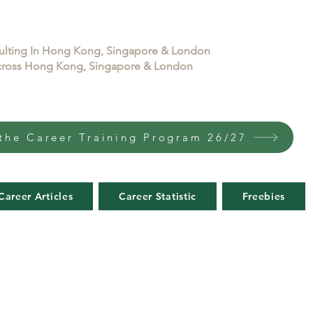
sulting In Hong Kong, Singapore & London
 across Hong Kong, Singapore & London
the Career Training Program 26/27
Career Articles
Career Statistic
Freebies