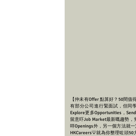
【仲未有Offer 點算好？50
有部分公司進行緊面試，但同學
Explore更多Opportunities，
留意吓Job Market最新嘅
咩Openings外，另一個方法
HKCareers💡就為你整理咗頭