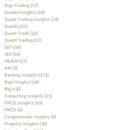
Algo Trading
(17)
17 posts
Quants Insights
(19)
19 posts
Quant Trading Insights
(18)
18 posts
Quants
(21)
21 posts
Quant Trade
(22)
22 posts
Quant Trading
(22)
22 posts
S&T
(16)
16 posts
IBD
(16)
16 posts
PB/AM
(17)
17 posts
AM
(3)
3 posts
Banking Insights
(175)
175 posts
Big4 Insights
(48)
48 posts
Big 4
(6)
6 posts
Consulting Insights
(21)
21 posts
FMCG Insights
(10)
10 posts
FMCG
(4)
4 posts
Conglomerate Insights
(8)
8 posts
Property Insights
(36)
36 posts