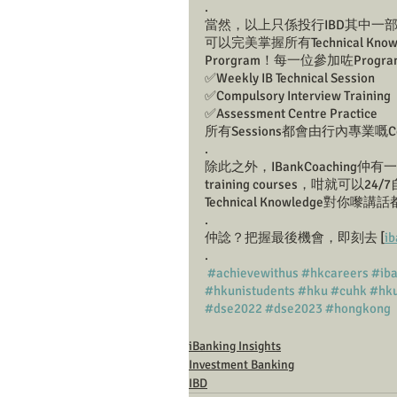
. 
當然，以上只係投行IBD其中一部份必
可以完美掌握所有Technical Know
Prorgram！每一位參加咗Pro
✅Weekly IB Technical Session 
✅Compulsory Interview Training
✅Assessment Centre Practice 
所有Sessions都會由行內專業嘅Co
.
除此之外，IBankCoaching仲有
training courses，咁就可以2
Technical Knowledge對你
.
仲諗？把握最後機會，即刻去 [
i
.
#achievewithus
#hkcareers
#ib
#hkunistudents
#hku
#cuhk
#hku
#dse2022
#dse2023
#hongkong
iBanking Insights
Investment Banking
IBD