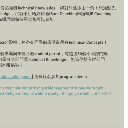
知嘅Technical Knowledge，絕對只係冰山一角！想知點先
ledge，咁就千祈唔好錯過IBankCoaching舉辦嘅IB Coaching 
gram嘅同學每個星期都可以參加：
ach帶領，務必令同學徹底明白所有Technical Concepts！
一個專屬同學自己嘅student portal，有超過30個不同部門嘅
4/7自學各大部門嘅Technical Knowledge。無論你想入咩部門，
嚟講話都冇咁易啦！
bankcoaching.com
] 免費報名參加program demo！
ankcoaching
#Internship
#Managementtrainee
#gradjob
st
#cityu
#cityuhk
#hkbu
#polyu
#hkpolyu
#hkhsu
#dse2021