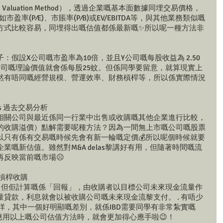
 Valuation Method），透過企業嘅基本面數據同埋交易價格，
s，例如市盈率(P⁄E)、市賬率(P⁄B)或EV/EBITDA等，與其他業務類似嘅
於計算方式比較容易，同埋得出嘅估值都係最新嘅✨所以呢一種方法非
假設X公司嘅市盈率為10倍，並且Y公司嘅每股收益為 2.50 
公司嘅理論價值就會係每股25蚊。但係同學要留意，就算現實上
然有唔同嘅經營規模、營運效率、財務槓桿等，所以係實際情況
lysis 過去交易分析 
相關公司與最近係同一行業中出售或收購嘅其他企業進行比較，
的收購溢價）點解需要呢種方法？因為一間無上市嘅公司嘅股票
以只有係有交易嘅時候先會有新一輪嘅定價💰所以呢個時候就要
嘅新估值。雖然對M&A delas黎講好有用，但隨著時間嘅流
反映當前嘅市場☹️ 
融資/槓桿收購 
別，但佢計算嘅係「回報」，由收購者以目標公司未來現金流量作
貸款，利息就會以被收購公司嘅未來現金流黎支付。 . 有唔少
係咩，其中一個好明顯嘅差別，就係IBD需要同學有非常紮實嘅
e，咁你係應用以上嘅公司估值方法時，就會更加得心應手啦😉！ 