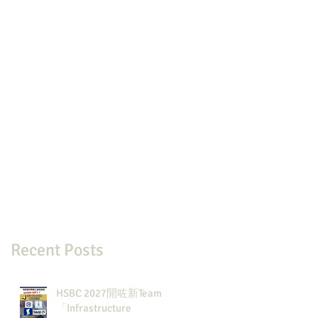
Recent Posts
HSBC 2027開咗新Team：
「Infrastructure