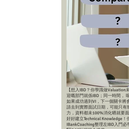
【想入IBD？你學識做Valua
迎嘅部門就係IBD；同一時間， 呢
如果成功過到VI，下一個關卡
請去到實際面試日期，可能只有幾日時間
力，資料都未100%消化晒就要
好好建立Technical Know
IBankCoaching整理左IBD