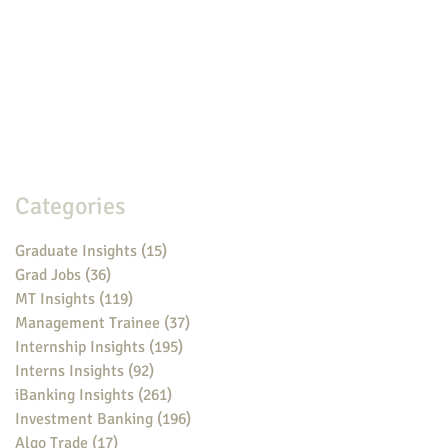
Categories
Graduate Insights
(15)
15 posts
Grad Jobs
(36)
36 posts
MT Insights
(119)
119 posts
Management Trainee
(37)
37 posts
Internship Insights
(195)
195 posts
Interns Insights
(92)
92 posts
iBanking Insights
(261)
261 posts
Investment Banking
(196)
196 posts
Algo Trade
(17)
17 posts