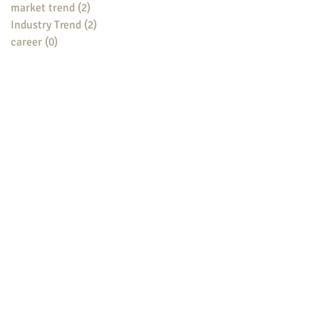
market trend
(2)
2 posts
Industry Trend
(2)
2 posts
career
(0)
0 posts