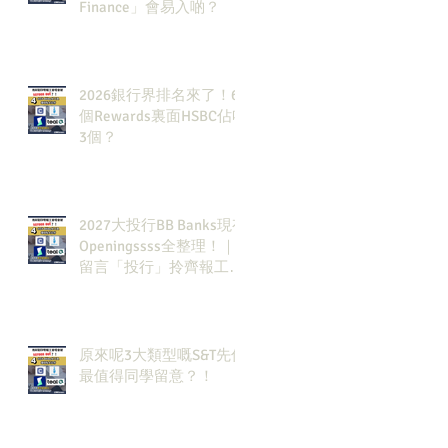
Finance」會易入啲？
2026銀行界排名來了！6
個Rewards裏面HSBC佔咗
3個？
2027大投行BB Banks現有
Openingssss全整理！｜
留言「投行」拎齊報工
🔗！
原來呢3大類型嘅S&T先係
最值得同學留意？！