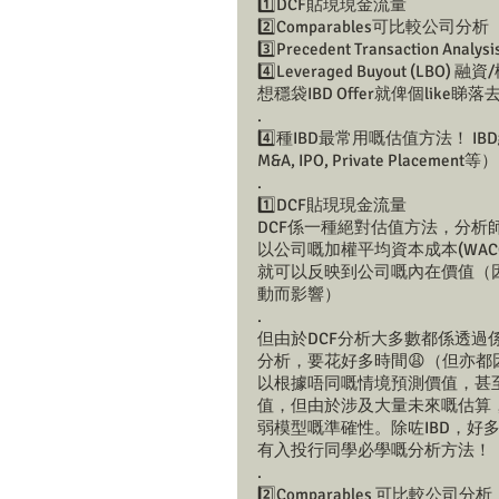
1️⃣DCF貼現現金流量
2️⃣Comparables可比較公司分析
3️⃣Precedent Transaction An
4️⃣Leveraged Buyout (LBO) 
想穩袋IBD Offer就俾個like睇落
. 
4️⃣種IBD最常用嘅估值方法！ 
M&A, IPO, Private Plac
. 
1️⃣DCF貼現現金流量 
DCF係一種絕對估值方法，分析
以公司嘅加權平均資本成本(WA
就可以反映到公司嘅內在價值（
動而影響） 
. 
但由於DCF分析大多數都係透過
分析，要花好多時間😩（但亦都因
以根據唔同嘅情境預測價值，甚
值，但由於涉及大量未來嘅估算
弱模型嘅準確性。除咗IBD，好多時書寫
有入投行同學必學嘅分析方法！ 
. 
2️⃣Comparables 可比較公司分析 