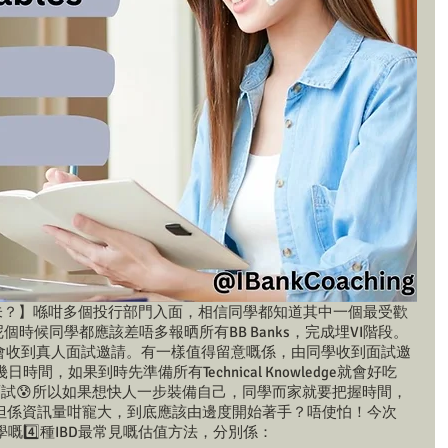
tion未？】喺咁多個投行部門入面，相信同學都知道其中一個最受歡
個時候同學都應該差唔多報晒所有BB Banks，完成埋VI階段。
將會收到真人面試邀請。有一樣值得留意嘅係，由同學收到面試邀
，如果到時先準備所有Technical Knowledge就會好吃
面試😰所以如果想快人一步裝備自己，同學而家就要把握時間，
ledge！但係資訊量咁寵大，到底應該由邊度開始著手？唔使怕！今次
入門必學嘅4️⃣種IBD最常見嘅估值方法，分別係：