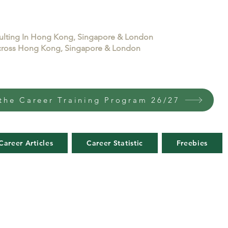
sulting In Hong Kong, Singapore & London
 across Hong Kong, Singapore & London
the Career Training Program 26/27
Career Articles
Career Statistic
Freebies