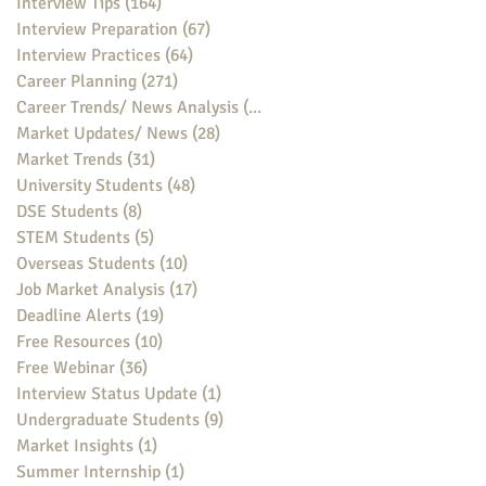
Interview Tips
(164)
164 posts
Interview Preparation
(67)
67 posts
Interview Practices
(64)
64 posts
Career Planning
(271)
271 posts
Career Trends/ News Analysis
(148)
148 posts
Market Updates/ News
(28)
28 posts
Market Trends
(31)
31 posts
University Students
(48)
48 posts
DSE Students
(8)
8 posts
STEM Students
(5)
5 posts
Overseas Students
(10)
10 posts
Job Market Analysis
(17)
17 posts
Deadline Alerts
(19)
19 posts
Free Resources
(10)
10 posts
Free Webinar
(36)
36 posts
Interview Status Update
(1)
1 post
Undergraduate Students
(9)
9 posts
Market Insights
(1)
1 post
Summer Internship
(1)
1 post