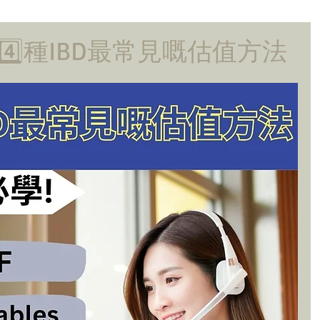
4️⃣種IBD最常見嘅估值方法