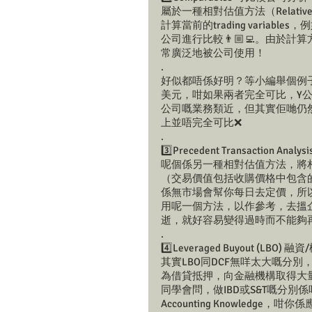
屬於一種相對估值方法（Relative
計算當前的trading variable
公司進行比較👨🏼‍💻。由
常廣泛地被公司使用！ 
. 
好似都唔係好明？等小編舉個例子：
美元，咁如果兩者完全可比，Y
公司嘅業務類近，但其實佢哋仍
上並唔完全可比❌ 
. 
3️⃣Precedent Transaction Ana
呢個係另一種相對估值方法，將
（交易價值包括收購價格中包含
係無市場會幫你每日去定價，所
用呢一個方法，以作參考，去搵企業
逝，就好容易變得過時而不能夠再
. 
4️⃣Leveraged Buyout (LBO) 
其實LBO同DCF無咩太大嘅分
為借貸抵押，向金融機構取得大量
同學會問，做IBD或S&T嘅分別
Accounting Knowledg