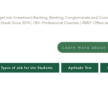
get into Investment Banking, Banking, Conglomerate and Con
Grads Since 2014 | 150+ Professional Coaches | 4500+ Offers
Learn more about 
 Types of Job for Uni Students
Aptitude Test