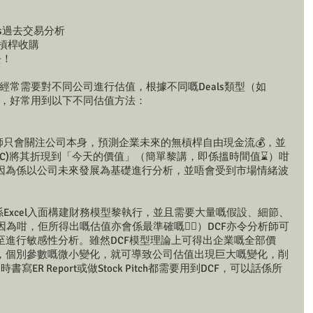
alysis過去交易分析
融資/槓桿收購
去！
IBD經常需要對不同公司進行估值，根據不同嘅Deals類型（如
ement等），好常用到以下不同估值方法： 
師只會關注公司本身，預測企業未來的無槓桿自由現金流💰，並
CC)將其折現到「今天的價值」（簡單黎講，即係搵時間值⌛️）咁
因為係以公司未來發展為基礎進行分析，並唔會受到市場情緒波
係Excel入面構建財務模型黎執行，並且需要大量嘅假設、細節、
為咁，佢所得出嘅估值亦會係最準確嘅👍🏼）DCF亦令分析師可
至進行敏感性分析。雖然DCF模型理論上可得出企業嘅全部價
，個別參數嘅微小變化，就可導致公司估值出現巨大嘅變化，削
ER Report或做Stock Pitch都需要用到DCF，可以話係所