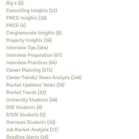
Big 4
(6)
6 posts
Consulting Insights
(21)
21 posts
FMCG Insights
(10)
10 posts
FMCG
(4)
4 posts
Conglomerate Insights
(8)
8 posts
Property Insights
(36)
36 posts
Interview Tips
(164)
164 posts
Interview Preparation
(67)
67 posts
Interview Practices
(64)
64 posts
Career Planning
(271)
271 posts
Career Trends/ News Analysis
(148)
148 posts
Market Updates/ News
(28)
28 posts
Market Trends
(31)
31 posts
University Students
(48)
48 posts
DSE Students
(8)
8 posts
STEM Students
(5)
5 posts
Overseas Students
(10)
10 posts
Job Market Analysis
(17)
17 posts
Deadline Alerts
(19)
19 posts