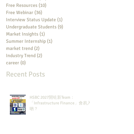
Free Resources
(10)
10 posts
Free Webinar
(36)
36 posts
Interview Status Update
(1)
1 post
Undergraduate Students
(9)
9 posts
Market Insights
(1)
1 post
Summer Internship
(1)
1 post
market trend
(2)
2 posts
Industry Trend
(2)
2 posts
career
(0)
0 posts
Recent Posts
HSBC 2027開咗新Team：
「Infrastructure Finance」會易入
啲？