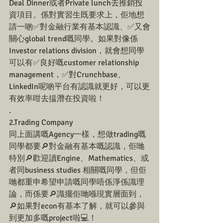
Deal Dinner或者Private lunch去推銷投
資項目。係對實習生既要求上，佢地想
請一啲✅對金融行業有基本認識、✅又會
關心global trend嘅同學。如果對像係
Investor relations division，就會想同學
可以有✅良好嘅customer relationship 
management，✅對Crunchbase、
LinkedIn呢啲平台有認識就更好，可以更
有效率咁去揾潛在投資啦！
.
2.Trading Company
同上面講嘅Agency一樣，想做trading嘅
同學都要🔎對金融有基本嘅認識，佢哋
特別🔎歡迎讀Engine、Mathematics、或
者同business studies 相關嘅同學，但佢
哋都重申希望申請嘅同學唔係淨係識理
論，而係要🔎識擺佢哋喺現實層面到，
🔎如果對econ有基本了解，就可以參與
到更加多嘅project啦💻！