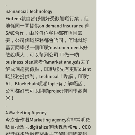
.
3.Financial Technology
Fintech就自然係個好受歡迎嘅行業，佢
地係同一間提供on demand insurance 俾
SME合作，由於每位客戶都有唔同需
要，公司俾嘅服務都會唔同，佢哋就好
需要同學係一個👍🏻對customer needs好
敏銳嘅人，可以幫到公司👍🏻做一啲
business plan或者係market analysis去了
解成個趨勢係點，👍🏻點樣先有更啱client
嘅服務提供到，technical上嚟講，👍🏻對
AI、Blockchain呢啲topic有了解嘅話，
公司都好想可以開啲project俾同學參與
🤩！
.
4.Marketing Agency
今次合作嘅Marketing agency有非常明確
嘅目標想去digitalize佢哋嘅業務📲，CEO
都話好想透過實習生去了解唔同國家嘅