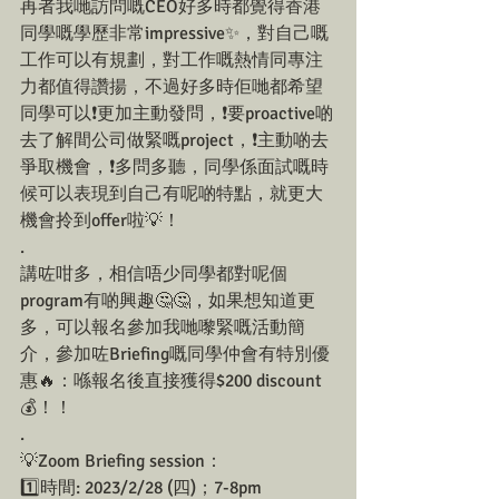
再者我哋訪問嘅CEO好多時都覺得香港
同學嘅學歷非常impressive✨，對自己嘅
工作可以有規劃，對工作嘅熱情同專注
力都值得讚揚，不過好多時佢哋都希望
同學可以❗️更加主動發問，❗️要proactive啲
去了解間公司做緊嘅project，❗️主動啲去
爭取機會，❗️多問多聽，同學係面試嘅時
候可以表現到自己有呢啲特點，就更大
機會拎到offer啦💡！
.
講咗咁多，相信唔少同學都對呢個
program有啲興趣🤔🤔，如果想知道更
多，可以報名參加我哋嚟緊嘅活動簡
介，參加咗Briefing嘅同學仲會有特別優
惠🔥：喺報名後直接獲得$200 discount
💰！！
.
💡Zoom Briefing session：
1️⃣時間: 2023/2/28 (四)；7-8pm