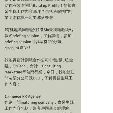
助你有效咁開始Build up Profile！想知實
習生嘅工作內容喺咩？包括邊啲熱門行
業？咁你就一定要睇落去啦！
.
❗️有興趣嘅同學記住❗️㩒Bio去我哋嘅網站
報名briefing session，了解詳情，參加
briefing session可以享有200蚊嘅
discount㗎🤩！
.
我地實習計劃嘅合作公司中包括咁咗金
融，FinTech，會計，Consulting，
Marketing等熱門行業，今日，我地就訪
問咗部分公司既CEO，了解實習生嘅工
作內容：
.
1.Finance PR Agency
作為一間matching company，實習生既
工作內容包括：幫客戶同基金經理約