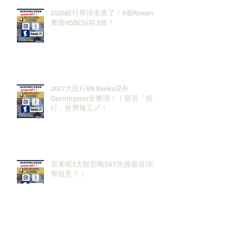
2026銀行界排名來了！6個Rewards
裏面HSBC佔咗3個？
2027大投行BB Banks現有
Openingssss全整理！｜留言「投
行」拎齊報工🔗！
原來呢3大類型嘅S&T先係最值得同
學留意？！