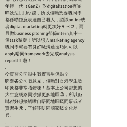
年輕一代（GenZ）對digitalization有啲
咩諗法🙋🏻‍♀️🙋🏻，所以佢哋想要嘅同學
都係啲鍾意表達自己嘅人，認識online或
者digital marketing就更加好👩🏻‍💻，而
且做business pitching都係intern其中一
個task嚟㗎！所以想入marketing agency
嘅同學就要有良好嘅溝通技巧同可以
apply唔同framework去完成analysis 
report✍🏼啦！
.
💡實習公司眼中嘅實習生係點？
睇翻各公司嘅意見，佢哋對香港學生嘅
印象都非常唔錯㗎！基本上公司都想擴
大生意網絡同涉獵更多地區🧐，所以佢
哋都好想接觸嚟自唔同地區嘅同事或者
實習生🌍，了解吓唔同國家嘅文化差
異。
.