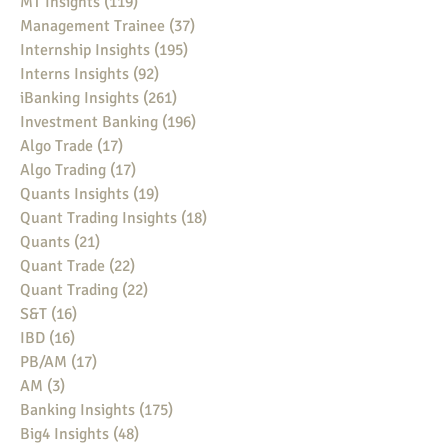
MT Insights
(119)
119 posts
Management Trainee
(37)
37 posts
Internship Insights
(195)
195 posts
Interns Insights
(92)
92 posts
iBanking Insights
(261)
261 posts
Investment Banking
(196)
196 posts
Algo Trade
(17)
17 posts
Algo Trading
(17)
17 posts
Quants Insights
(19)
19 posts
Quant Trading Insights
(18)
18 posts
Quants
(21)
21 posts
Quant Trade
(22)
22 posts
Quant Trading
(22)
22 posts
S&T
(16)
16 posts
IBD
(16)
16 posts
PB/AM
(17)
17 posts
AM
(3)
3 posts
Banking Insights
(175)
175 posts
Big4 Insights
(48)
48 posts