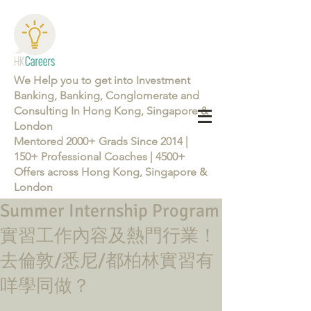
We Help you to get into Investment
Banking, Banking, Conglomerate and
Consulting In Hong Kong, Singapore &
London
Mentored 2000+ Grads Since 2014 |
150+ Professional Coaches | 4500+
Offers across Hong Kong, Singapore &
London
Summer Internship Program
Learn more about the Career Training Program 26/27
實習工作內容及熱門行業！
去倫敦/悉尼/都柏林實習有
咩學同做？