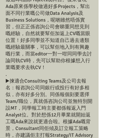
Ada原來係學校做過好多Projects，幫出
面不同行業嘅公司做Data Analysis及
Business Solutions，呢啲雖然唔係實
習，但正正係咨詢公司會睇重同想見到
嘅經驗，自然就要幫佢加返上CV嘅當眼
位置！好多同學並不知道自己過去邊類
嘅經驗最關事，可以幫佢地入到有興趣
嘅行業，而當editor一對一咁同同學去討
論同執CV時，先可以幫助你根據想入行
業嘅要求去執CV！
.
▶️揀適合Consulting Teams及公司去報
名：報咨詢公司同銀行或投行有好多相
似，亦有好多分別。同係報個刻要選擇
Team/職位，異就係咨詢公司並無特別開
設MT，同學報工時主要都係報返入門
Analyst位。對於想係12月畢業就開始返
工嘅Ada來說就更適合啦。根據Ada嘅背
景，Consultant同佢傾及訂立報工策略
時，亦建議佢主打報Strategy/IT Advisory