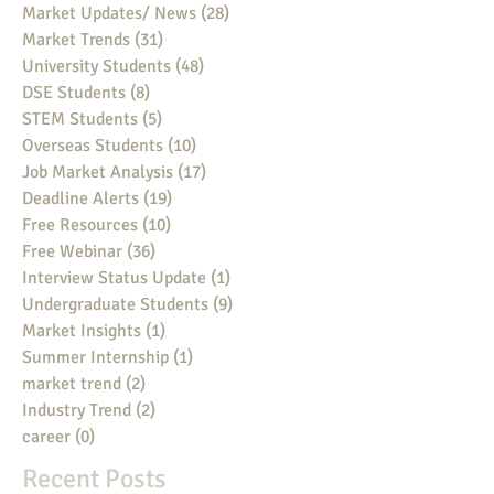
Market Updates/ News
(28)
28 posts
Market Trends
(31)
31 posts
University Students
(48)
48 posts
DSE Students
(8)
8 posts
STEM Students
(5)
5 posts
Overseas Students
(10)
10 posts
Job Market Analysis
(17)
17 posts
Deadline Alerts
(19)
19 posts
Free Resources
(10)
10 posts
Free Webinar
(36)
36 posts
Interview Status Update
(1)
1 post
Undergraduate Students
(9)
9 posts
Market Insights
(1)
1 post
Summer Internship
(1)
1 post
market trend
(2)
2 posts
Industry Trend
(2)
2 posts
career
(0)
0 posts
Recent Posts