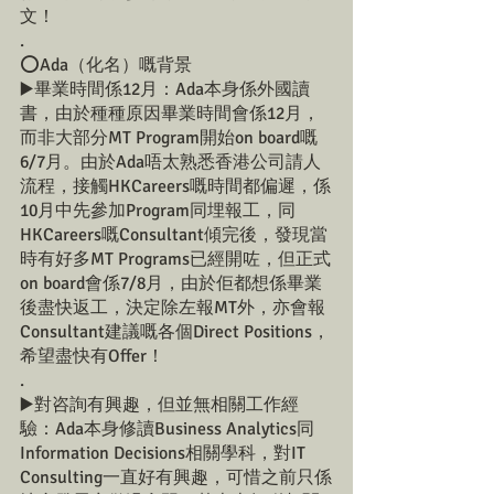
文！
.
⭕️Ada（化名）嘅背景
▶️畢業時間係12月：Ada本身係外國讀
書，由於種種原因畢業時間會係12月，
而非大部分MT Program開始on board嘅
6/7月。由於Ada唔太熟悉香港公司請人
流程，接觸HKCareers嘅時間都偏遲，係
10月中先參加Program同埋報工，同
HKCareers嘅Consultant傾完後，發現當
時有好多MT Programs已經開咗，但正式
on board會係7/8月，由於佢都想係畢業
後盡快返工，決定除左報MT外，亦會報
Consultant建議嘅各個Direct Positions，
希望盡快有Offer！
.
▶️對咨詢有興趣，但並無相關工作經
驗：Ada本身修讀Business Analytics同
Information Decisions相關學科，對IT 
Consulting一直好有興趣，可惜之前只係