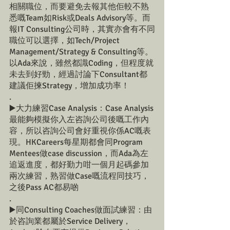
相關職位，而要避免去報其他佢較不熟
悉嘅Team如Risk或Deals Advisory等。而
報IT Consulting公司時，其實亦會有不同
職位可以選擇，如Tech/Project 
Management/Strategy & Consulting等。
以Ada來說，雖然都識Coding，但程度就
未去到好勁，經過討論下Consultant都
建議佢揀Strategy，增加成功率！
.
▶️大力練習Case Analysis：Case Analysis
最能夠模擬你入左咨詢公司後嘅工作內
容，所以咨詢公司會好重視你係AC嘅表
現。HKCareers每星期都會同Program 
Mentees做case discussion，而Ada為左
追返進度，都好勤力咁一個月起碼參加
兩次練習，熟習做Case嘅流程同技巧，
之後Pass AC都易啲
.
▶️同Consulting Coaches做面試練習：由
於咨詢業都屬於Service Delivery，