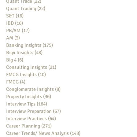
Quant Trade
(22)
22 posts
Quant Trading
(22)
22 posts
S&T
(16)
16 posts
IBD
(16)
16 posts
PB/AM
(17)
17 posts
AM
(3)
3 posts
Banking Insights
(175)
175 posts
Big4 Insights
(48)
48 posts
Big 4
(6)
6 posts
Consulting Insights
(21)
21 posts
FMCG Insights
(10)
10 posts
FMCG
(4)
4 posts
Conglomerate Insights
(8)
8 posts
Property Insights
(36)
36 posts
Interview Tips
(164)
164 posts
Interview Preparation
(67)
67 posts
Interview Practices
(64)
64 posts
Career Planning
(271)
271 posts
Career Trends/ News Analysis
(148)
148 posts