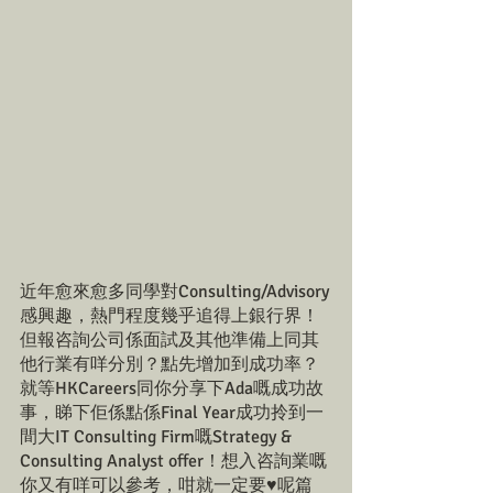
近年愈來愈多同學對Consulting/Advisory
感興趣，熱門程度幾乎追得上銀行界！
但報咨詢公司係面試及其他準備上同其
他行業有咩分別？點先增加到成功率？
就等HKCareers同你分享下Ada嘅成功故
事，睇下佢係點係Final Year成功拎到一
間大IT Consulting Firm嘅Strategy & 
Consulting Analyst offer！想入咨詢業嘅
你又有咩可以參考，咁就一定要♥️呢篇