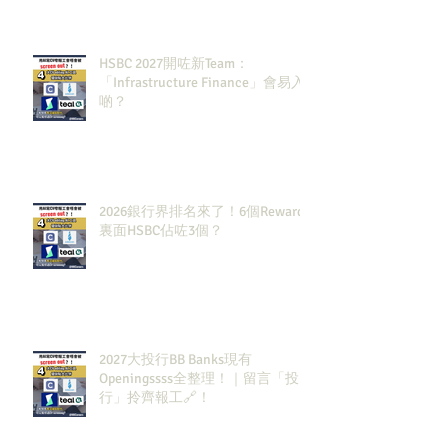
HSBC 2027開咗新Team：
「Infrastructure Finance」會易入
啲？
2026銀行界排名來了！6個Rewards
裏面HSBC佔咗3個？
2027大投行BB Banks現有
Openingssss全整理！｜留言「投
行」拎齊報工🔗！