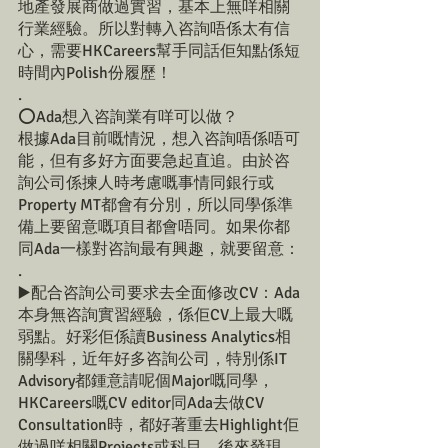
地產發展商做過實習，基本上無咩相關
行業經驗。所以對轉入咨詢唔係太有信
心，需要HKCareers幫手同話佢知點係短
時間內Polish份履歷！
.
⭕️Ada想入咨詢業有咩可以做？
根據Ada目前嘅情況，想入咨詢唔係唔可
能，但有多好方面要急起直追。由於咨
詢公司係揀人時考慮嘅事情同銀行或
Property MT都會有分別，所以同學係準
備上要留意嘅項目都會唔同。如果你都
同Ada一樣對咨詢最有興趣，就要留意：
.
▶️配合咨詢公司要求去全面修改CV：Ada
本身無咨詢實習經驗，係佢CV上最大嘅
弱點。好彩佢係讀Business Analytics相
關學科，近年好多咨詢公司，特別係IT 
Advisory都鍾意請呢個Major嘅同學，
HKCareers嘅CV editor同Ada去做CV 
Consultation時，都好著重去Highlight佢
做過咩相關Projects或科目。後來發現