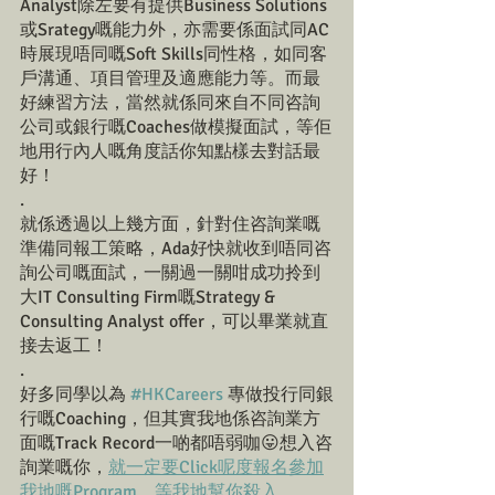
Analyst除左要有提供Business Solutions
或Srategy嘅能力外，亦需要係面試同AC
時展現唔同嘅Soft Skills同性格，如同客
戶溝通、項目管理及適應能力等。而最
好練習方法，當然就係同來自不同咨詢
公司或銀行嘅Coaches做模擬面試，等佢
地用行內人嘅角度話你知點樣去對話最
好！
.
就係透過以上幾方面，針對住咨詢業嘅
準備同報工策略，Ada好快就收到唔同咨
詢公司嘅面試，一關過一關咁成功拎到
大IT Consulting Firm嘅Strategy & 
Consulting Analyst offer，可以畢業就直
接去返工！
.
好多同學以為 
#HKCareers
 專做投行同銀
行嘅Coaching，但其實我地係咨詢業方
面嘅Track Record一啲都唔弱咖😛想入咨
詢業嘅你，
就一定要Click呢度報名參加
我地嘅Program，等我地幫你殺入