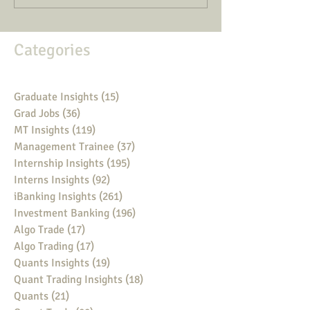
Categories
Graduate Insights
(15)
15 posts
Grad Jobs
(36)
36 posts
MT Insights
(119)
119 posts
Management Trainee
(37)
37 posts
Internship Insights
(195)
195 posts
Interns Insights
(92)
92 posts
iBanking Insights
(261)
261 posts
Investment Banking
(196)
196 posts
Algo Trade
(17)
17 posts
Algo Trading
(17)
17 posts
Quants Insights
(19)
19 posts
Quant Trading Insights
(18)
18 posts
Quants
(21)
21 posts