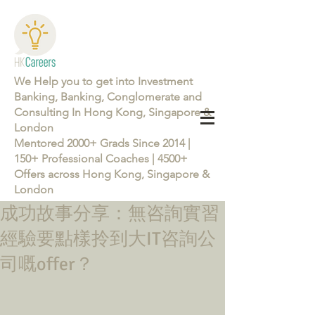
We Help you to get into Investment
Banking, Banking, Conglomerate and
Consulting In Hong Kong, Singapore &
London
Mentored 2000+ Grads Since 2014 |
150+ Professional Coaches | 4500+
Offers across Hong Kong, Singapore &
London
成功故事分享：無咨詢實習
Learn more about the Career Training Program 26/27
經驗要點樣拎到大IT咨詢公
司嘅offer？