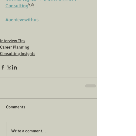
Consulting
💡!
#achievewithus
Interview Tips
Career Planning
Consulting Insights
Comments
Write a comment...