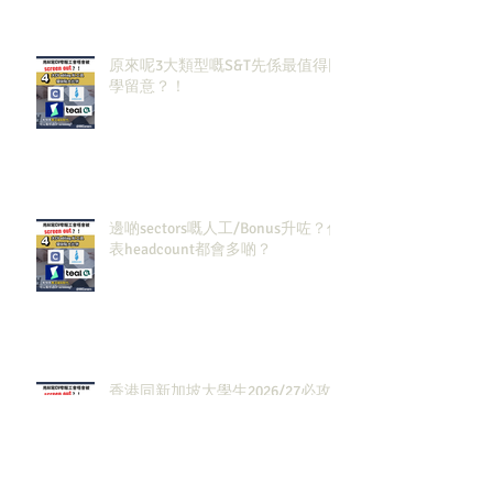
原來呢3大類型嘅S&T先係最值得同
學留意？！
邊啲sectors嘅人工/Bonus升咗？代
表headcount都會多啲？
香港同新加坡大學生2026/27必攻
之地！仲掙扎緊點樣喺呢個環境搵
到發展方向？AI & Strategy
Consulting或者就係你嘅答案。