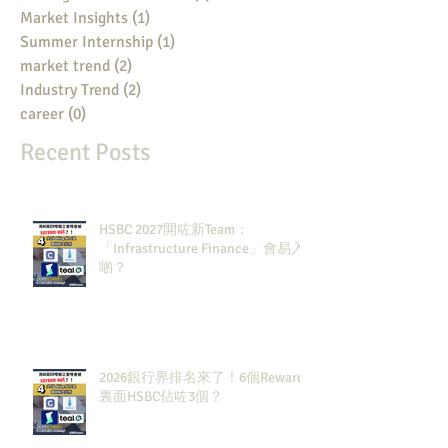
Market Insights
(1)
1 post
Summer Internship
(1)
1 post
market trend
(2)
2 posts
Industry Trend
(2)
2 posts
career
(0)
0 posts
Recent Posts
HSBC 2027開咗新Team：
「Infrastructure Finance」會易入
啲？
2026銀行界排名來了！6個Rewards
裏面HSBC佔咗3個？