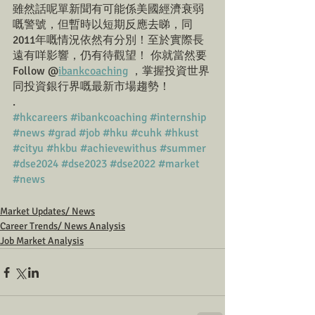
雖然話呢單新聞有可能係美國經濟衰弱
嘅警號，但暫時以短期反應去睇，同
2011年嘅情況依然有分別！至於實際長
遠有咩影響，仍有待觀望！ 你就當然要
Follow @
ibankcoaching
 ，掌握投資世界
同投資銀行界嘅最新市場趨勢！ 
.
#hkcareers
#ibankcoaching
#internship
#news
#grad
#job
#hku
#cuhk
#hkust
#cityu
#hkbu
#achievewithus
#summer
#dse2024
#dse2023
#dse2022
#market
#news
Market Updates/ News
Career Trends/ News Analysis
Job Market Analysis