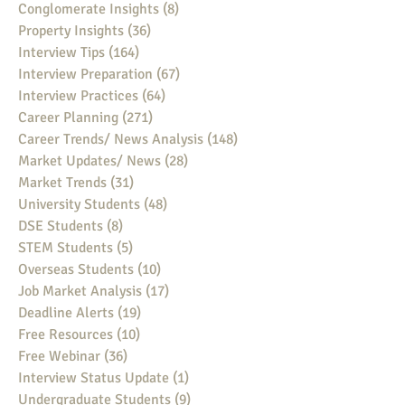
Conglomerate Insights
(8)
8 posts
Property Insights
(36)
36 posts
Interview Tips
(164)
164 posts
Interview Preparation
(67)
67 posts
Interview Practices
(64)
64 posts
Career Planning
(271)
271 posts
Career Trends/ News Analysis
(148)
148 posts
Market Updates/ News
(28)
28 posts
Market Trends
(31)
31 posts
University Students
(48)
48 posts
DSE Students
(8)
8 posts
STEM Students
(5)
5 posts
Overseas Students
(10)
10 posts
Job Market Analysis
(17)
17 posts
Deadline Alerts
(19)
19 posts
Free Resources
(10)
10 posts
Free Webinar
(36)
36 posts
Interview Status Update
(1)
1 post
Undergraduate Students
(9)
9 posts