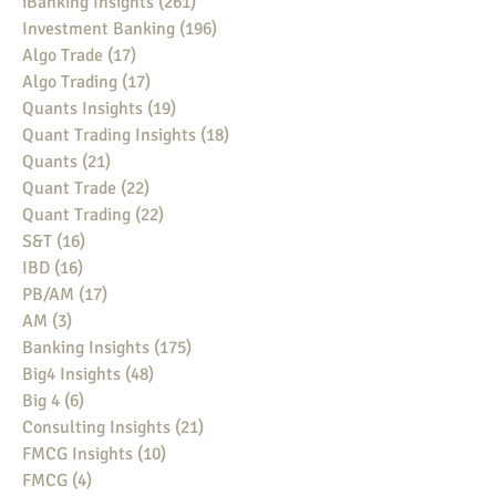
iBanking Insights
(261)
261 posts
Investment Banking
(196)
196 posts
Algo Trade
(17)
17 posts
Algo Trading
(17)
17 posts
Quants Insights
(19)
19 posts
Quant Trading Insights
(18)
18 posts
Quants
(21)
21 posts
Quant Trade
(22)
22 posts
Quant Trading
(22)
22 posts
S&T
(16)
16 posts
IBD
(16)
16 posts
PB/AM
(17)
17 posts
AM
(3)
3 posts
Banking Insights
(175)
175 posts
Big4 Insights
(48)
48 posts
Big 4
(6)
6 posts
Consulting Insights
(21)
21 posts
FMCG Insights
(10)
10 posts
FMCG
(4)
4 posts