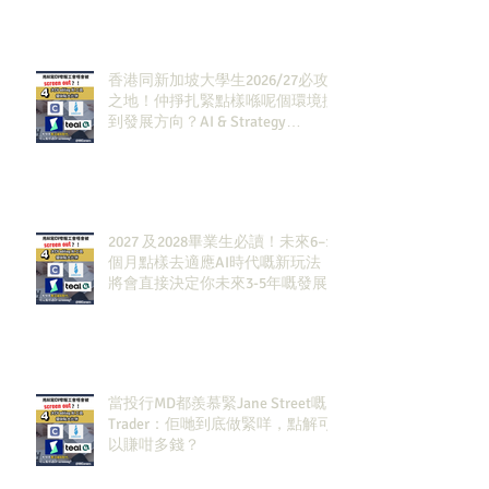
香港同新加坡大學生2026/27必攻
之地！仲掙扎緊點樣喺呢個環境搵
到發展方向？AI & Strategy
Consulting或者就係你嘅答案。
2027 及2028畢業生必讀！未來6–12
個月點樣去適應AI時代嘅新玩法，
將會直接決定你未來3-5年嘅發展
當投行MD都羨慕緊Jane Street嘅
Trader：佢哋到底做緊咩，點解可
以賺咁多錢？