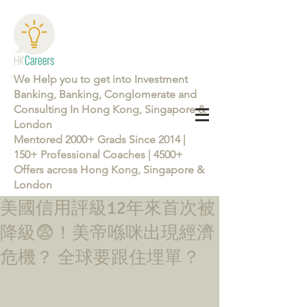
We Help you to get into Investment
Banking, Banking, Conglomerate and
Consulting In Hong Kong, Singapore &
London
Mentored 2000+ Grads Since 2014 |
150+ Professional Coaches | 4500+
Offers across Hong Kong, Singapore &
London
美國信用評級12年來首次被
Learn more about the Career Training Program 26/27
降級😨！美帝喺咪出現經濟
危機？ 全球要跟住埋單？