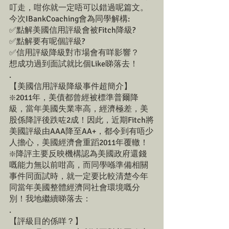
叮走，咁你就一定唔可以錯過呢篇文。
今次IBankCoaching會為同學解構:
✅點解美國信用評級會被Fitch降級?
✅點解要有呢個評級?
✅信用評級降級對市場會有咩影響？
想成功過到面試就比個Like睇落去！
.
【美國信用評級降級事件超簡介】
❇️2011年，美債都曾經被標準普爾降
級，當年美國失業率高，經濟極差，美
股係降評後跌咗2成！因此，近期Fitch將
美國評級由AAA降至AA+，都令到有唔少
人擔心，美國經濟會重蹈2011年覆轍！
❇️降評主要反映機構認為美國政府還錢
嘅能力無以前咁高，而同學喺準備相關
事件同面試時，就一定要比較清楚今年
同當年美國整體經濟同社會環境嘅分
別！我地繼續睇落去：
.
【評級目的係咩？】