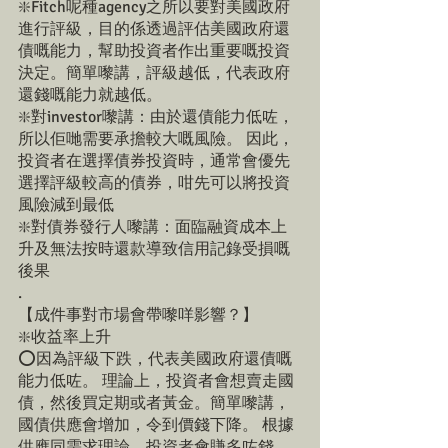
❇️Fitch呢種agency之所以要對美國政府
進行評級，目的係透過評估美國政府還
債嘅能力，幫助投資者作出重要嘅投資
決定。簡單嚟講，評級越低，代表政府
還錢嘅能力就越低。 
❇️對investor嚟講：由於還債能力低咗，
所以佢哋需要承擔較大嘅風險。 因此，
投資者在選擇債券投資時，通常會優先
選擇評級較高的債券，咁先可以將投資
風險減到最低
❇️對債券發行人嚟講：面臨融資成本上
升及無法按時還款導致信用記錄受損嘅
後果
.
【成件事對市場會帶嚟咩影響？】
❇️收益率上升
⭕️因為評級下跌，代表美國政府還債嘅
能力低咗。 理論上，投資者會想賣走國
債，然後買定期或者黃金。簡單嚟講，
國債供應會增加，令到價錢下降。 根據
供應同需求理論，投資者會賺多咗錢，