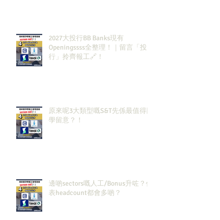
2027大投行BB Banks現有
Openingssss全整理！｜留言「投
行」拎齊報工🔗！
原來呢3大類型嘅S&T先係最值得同
學留意？！
邊啲sectors嘅人工/Bonus升咗？代
表headcount都會多啲？