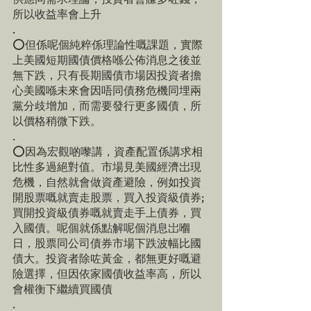
所以收益率會上升
.
⭕️但係呢個純粹係理論性嘅課題，實際
上美國短期國債價格喺公佈消息之後並
無下跌，只有長期國債市場因投資者擔
心美國喺未來會因唔同債務危機同埋兩
黨分歧增加，而需要發行更多國債，所
以價格稍微下跌。
.
⭕️因為宏觀啲嚟講，資產配置係講求相
比性多過絕對值。市場見美國經濟岀現
危機，自然就會做資產避險，例如投資
開股票嘅就賣走股票，買入投資級債券; 
買開投資級債券嘅就賣走手上債券，買
入國債。呢個就係點解呢個消息岀嗰
日，股票同公司債券市場下跌波幅比國
債大。投資者除咗黃金，都無更好嘅避
險選擇，但因依家國債收益率高，所以
會權衡下繼續買國債
.