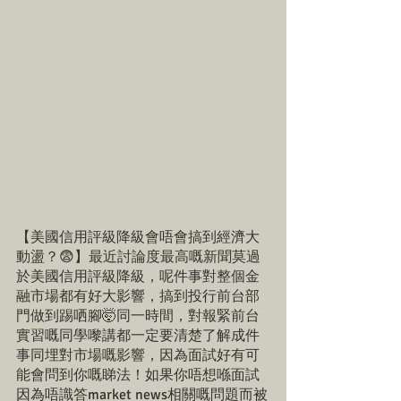
【美國信用評級降級會唔會搞到經濟大
動盪？😨】最近討論度最高嘅新聞莫過
於美國信用評級降級，呢件事對整個金
融市場都有好大影響，搞到投行前台部
門做到踢哂腳🤯同一時間，對報緊前台
實習嘅同學嚟講都一定要清楚了解成件
事同埋對市場嘅影響，因為面試好有可
能會問到你嘅睇法！如果你唔想喺面試
因為唔識答market news相關嘅問題而被