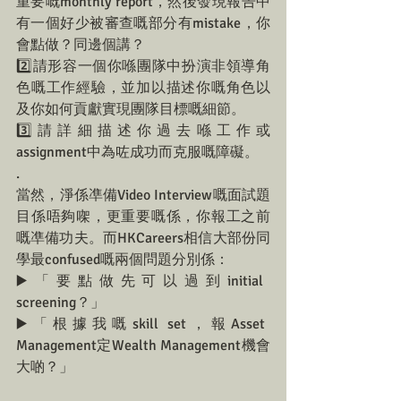
重要嘅monthly report，然後發現報告中
有一個好少被審查嘅部分有mistake，你
會點做？同邊個講？
2️⃣請形容一個你喺團隊中扮演非領導角
色嘅工作經驗，並加以描述你嘅角色以
及你如何貢獻實現團隊目標嘅細節。
3️⃣請詳細描述你過去喺工作或
assignment中為咗成功而克服嘅障礙。
.
當然，淨係凖備Video Interview嘅面試題
目係唔夠㗎，更重要嘅係，你報工之前
嘅凖備功夫。而HKCareers相信大部份同
學最confused嘅兩個問題分別係：
▶️「要點做先可以過到initial 
screening？」
▶️「根據我嘅skill set，報Asset 
Management定Wealth Management機會
大啲？」