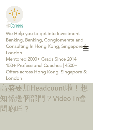
We Help you to get into Investment
Banking, Banking, Conglomerate and
Consulting In Hong Kong, Singapore &
London
Mentored 2000+ Grads Since 2014 |
150+ Professional Coaches | 4500+
Offers across Hong Kong, Singapore &
London
高盛要加Headcount啦！想
Learn more about the Career Training Program 26/27
知係邊個部門？Video In會
問啲咩？