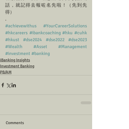
話，就記得去報咗名先啦！（先到先
得）
.
#achievewithus
#YourCareerSolutions
#hkcareers
#ibankcoaching
#hku
#cuhk
#hkust
#dse2024
#dse2022
#dse2023
#Wealth
#Asset
#Management
#investment
#banking
iBanking Insights
Investment Banking
PB/AM
Comments