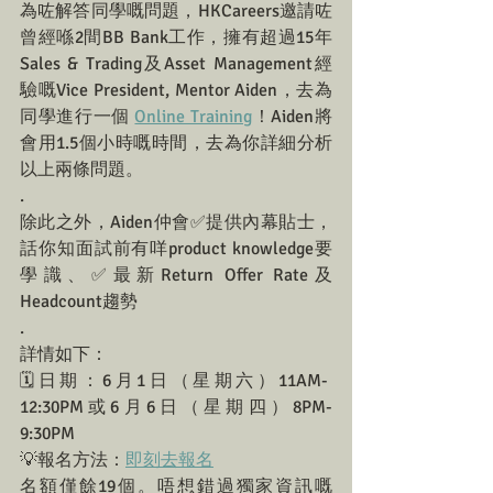
為咗解答同學嘅問題，HKCareers邀請咗
曾經喺2間BB Bank工作，擁有超過15年
Sales & Trading及Asset Management經
驗嘅Vice President, Mentor Aiden，去為
同學進行一個 
Online Training
！Aiden將
會用1.5個小時嘅時間，去為你詳細分析
以上兩條問題。
.
除此之外，Aiden仲會✅提供內幕貼士，
話你知面試前有咩product knowledge要
學識、✅最新Return Offer Rate及
Headcount趨勢
.
詳情如下：
🗓️日期：6月1日（星期六）11AM-
12:30PM或6月6日（星期四）8PM-
9:30PM
💡報名方法：
即刻去報名
名額僅餘19個。唔想錯過獨家資訊嘅