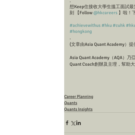
.
想Keep住接收大學生搵工面試最
刻 【Follow 
@hkcareers
 】啦！
#achievewithus
#hku
#cuhk
#hk
#hongkong
.
(文章由Asia Quant Academy）提
Asia Quant Academy（A
Quant Coach創辦及主理
Career Planning
Quants
Quants Insights