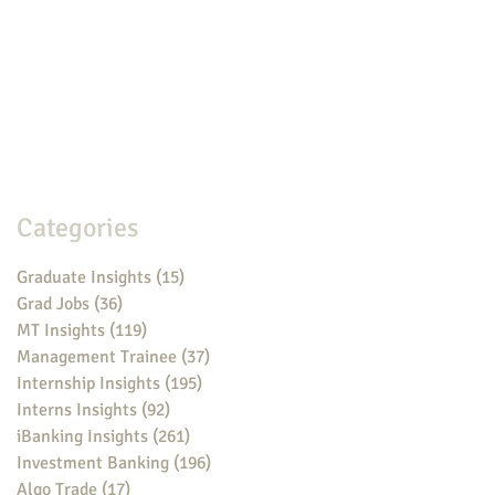
Categories
Graduate Insights
(15)
15 posts
Grad Jobs
(36)
36 posts
MT Insights
(119)
119 posts
Management Trainee
(37)
37 posts
Internship Insights
(195)
195 posts
Interns Insights
(92)
92 posts
iBanking Insights
(261)
261 posts
Investment Banking
(196)
196 posts
Algo Trade
(17)
17 posts