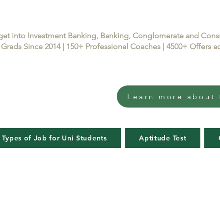
get into Investment Banking, Banking, Conglomerate and Con
Grads Since 2014 | 150+ Professional Coaches | 4500+ Offers
Learn more about 
 Types of Job for Uni Students
Aptitude Test