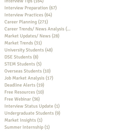
Interview Tips
(164)
164 posts
Interview Preparation
(67)
67 posts
Interview Practices
(64)
64 posts
Career Planning
(271)
271 posts
Career Trends/ News Analysis
(148)
148 posts
Market Updates/ News
(28)
28 posts
Market Trends
(31)
31 posts
University Students
(48)
48 posts
DSE Students
(8)
8 posts
STEM Students
(5)
5 posts
Overseas Students
(10)
10 posts
Job Market Analysis
(17)
17 posts
Deadline Alerts
(19)
19 posts
Free Resources
(10)
10 posts
Free Webinar
(36)
36 posts
Interview Status Update
(1)
1 post
Undergraduate Students
(9)
9 posts
Market Insights
(1)
1 post
Summer Internship
(1)
1 post