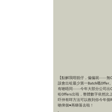
【點解我咁靚仔，偏偏就⋯⋯無O
該會出咗最少第一Batch嘅Offe
有啲唔同⋯⋯今年大部分公司出Of
咗Offers出啦，整體數字依
吓仲有咩方法可以救到你今年個Re
啲俾個♥️再睇落去啦！
.