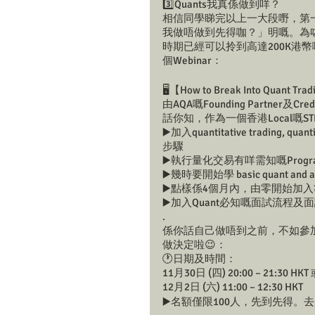
3️⃣Quants我真係做到咩？
相信同學睇完以上一大段嘢，第一
我做唔做到先得咖？」明嘅。為咗
時期已經可以拎到高達200K港幣嘅月薪，H
個Webinar：
🖥【How to Break Into Quant Trad
由AQA嘅Founding Partner及Credi
話你知，作為一個香港Local嘅
▶️加入quantitative trading, quan
步驟
▶️執行量化交易有咩需知嘅Program
▶️幾時要開始學 basic quant and al
▶️點樣係4個月內，由零開始加入準備好自
▶️加入Quant必知嘅面試流程及
.
係你話自己做唔到之前，不如參加咗
做決定啦😉：
🕐日期及時間：
11月30日 (四) 20:00 – 21:30 HKT
12月2日 (六) 11:00 – 12:30 HKT 
▶️名額僅限100人，先到先得。去