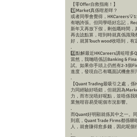
【零Offer自救指南！】
1️⃣Market真係咁差咩？
或者同學會覺得，HKCareers
有啲誇張。但同學唔好忘記，Recru
新年又再放下假，剩低嘅時間，真
再去諗點算，咁到時就真係識飛都
好，就算Touch wood收唔到，有
.
2️⃣點解最近HKCareers講咗咁多Q
當然，我哋唔係話Banking & 
試。如果你手頭上仍然有2-3個F
進度，發現自己有嘅面試機會所
.
【Quant Trading最吸引之
力同經驗好唔錯，但就因為Mark
力，而市況唔好呢點，並唔係我哋
業無咁容易受呢個市況影響。
.
而Quant好明顯就係其中之一。同
到底，Quant Trade Firm
人，就會賺得愈多錢，因此呢個行業
.