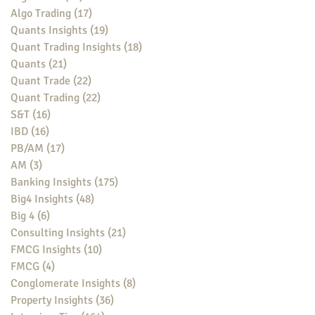
Algo Trading
(17)
17 posts
Quants Insights
(19)
19 posts
Quant Trading Insights
(18)
18 posts
Quants
(21)
21 posts
Quant Trade
(22)
22 posts
Quant Trading
(22)
22 posts
S&T
(16)
16 posts
IBD
(16)
16 posts
PB/AM
(17)
17 posts
AM
(3)
3 posts
Banking Insights
(175)
175 posts
Big4 Insights
(48)
48 posts
Big 4
(6)
6 posts
Consulting Insights
(21)
21 posts
FMCG Insights
(10)
10 posts
FMCG
(4)
4 posts
Conglomerate Insights
(8)
8 posts
Property Insights
(36)
36 posts