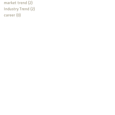
market trend
(2)
2 posts
Industry Trend
(2)
2 posts
career
(0)
0 posts