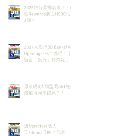
2026銀行界排名來了！6
個Rewards裏面HSBC佔咗
3個？
2027大投行BB Banks現有
Openingssss全整理！｜
留言「投行」拎齊報工
🔗！
原來呢3大類型嘅S&T先係
最值得同學留意？！
邊啲sectors嘅人
工/Bonus升咗？代表