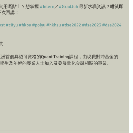
實用嘅貼士？想掌握 
#Intern
／
#GradJob
 最新求職資訊？咁就即
下次再講！
ust
#cityu
#hkbu
#polyu
#hkhsu
#dse2022
#dse2023
#dse2024
供 
QA）乃亞洲首個具認可資格的Quant Training課程，由現職對沖基金的
，幫助大學生及年輕的專業人士加入及發展量化金融相關的事業。