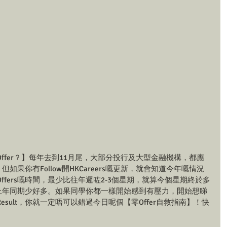
ffer？】每年去到11月尾，大部分投行及大型金融機構，都應
r。但如果你有Follow開HKCareers嘅更新，就會知道今年嘅情況
fers嘅時間，最少比往年遲咗2-3個星期，就算今個星期終於多
然比上年同期少好多。如果同學你都一樣開始感到有壓力，開始想睇
sult，你就一定唔可以錯過今日呢個【零Offer自救指南】！快