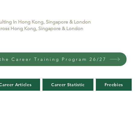
sulting In Hong Kong, Singapore & London
 across Hong Kong, Singapore & London
the Career Training Program 26/27
Career Articles
Career Statistic
Freebies