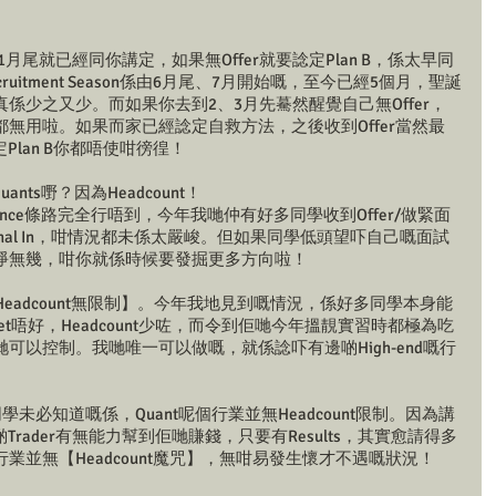
11月尾就已經同你講定，如果無Offer就要諗定Plan B，係太早同
itment Season係由6月尾、7月開始嘅，至今已經5個月，聖誕
係少之又少。而如果你去到2、3月先驀然醒覺自己無Offer，
無用啦。如果而家已經諗定自救方法，之後收到Offer當然最
定Plan B你都唔使咁徬徨！
uants嘢？因為Headcount！
Finance條路完全行唔到，今年我哋仲有好多同學收到Offer/做緊面
inal In，咁情況都未係太嚴峻。但如果同學低頭望吓自己嘅面試
淨無幾，咁你就係時候要發掘更多方向啦！
處，係Headcount無限制】。今年我地見到嘅情況，係好多同學本身能
et唔好，Headcount少咗，而令到佢哋今年搵靚實習時都極為吃
可以控制。我哋唯一可以做嘅，就係諗吓有邊啲High-end嘅行
學未必知道嘅係，Quant呢個行業並無Headcount限制。因為講
s都係睇啲Trader有無能力幫到佢哋賺錢，只要有Results，其實愈請得多
並無【Headcount魔咒】，無咁易發生懷才不遇嘅狀況！