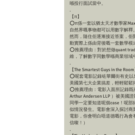
喺投行面試當中。
.
【π】
⭕️π係一套以猶太天才數學家Max
自然界嘅事物都可以用數字解釋
然而，隨住佢逐漸接近答案，佢
動實際上係由背後嘅一套數學模
⭕️推薦理由：對於想做quant 
維，了解數字同數學喺商業領域
.
【The Smartest Guys in the Roo
⭕️呢套電影記錄咗華爾街有史
美國第七大企業搞差，輕輕鬆鬆捲
⭕️推薦理由：電影入面所記錄既
Arthur Andersen LLP
同學一定要知道呢個case！呢
似情況發生。電影會深入探討商
電影，你會明白唔道德嘅行為會
信㗎！）
.