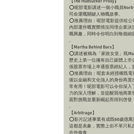
【The Hudsucker Proxy】
⭕️呢部電影講述一個小職員Nor
司命運嘅關鍵人物嘅故事。
⭕️推薦理由：呢部電影提供咗
內部運作嘅實際情況同埋企業決
嘅興趣，同時令你明白到每個細
.
【Martha Behind Bars】
⭕️講述被稱為「家政女皇」既Mar
歷史上第一位擁有自己媒體上市
係股票市場上串通股票經紀人，賣出
⭕️推薦理由：呢套未經授權既電視電
後以金融和文化強人的身份再度出
常有用！呢部電影可以令你深入了解
力的深入理解，並提醒我地商業
面對挑戰並重新崛起而得到啓發
.
【Arbitrage】
⭕️影片記述事業有成既60歲億萬富
這都是表象，實際上佢不單只私
在外偷食