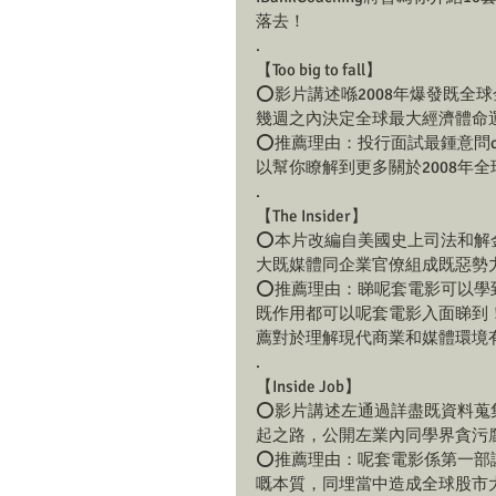
落去！
.
【Too big to fall】
⭕️影片講述喺2008年爆發既
幾週之內決定全球最大經濟體命
⭕️推薦理由：投行面試最鍾意問ca
以幫你瞭解到更多關於2008年
.
【The Insider】
⭕️本片改編自美國史上司法和
大既媒體同企業官僚組成既惡勢
⭕️推薦理由：睇呢套電影可以
既作用都可以呢套電影入面睇到
薦對於理解現代商業和媒體環境
.
【Inside Job】
⭕️影片講述左通過詳盡既資料
起之路，公開左業內同學界貪污
⭕️推薦理由：呢套電影係第一部
嘅本質，同埋當中造成全球股市