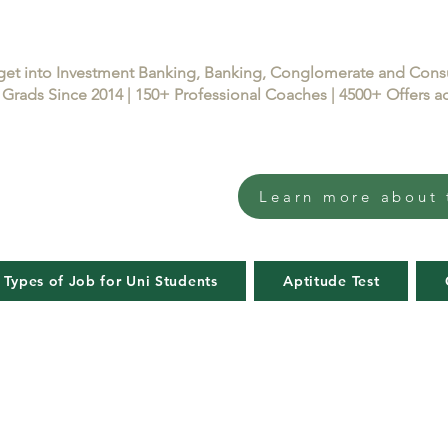
get into Investment Banking, Banking, Conglomerate and Con
Grads Since 2014 | 150+ Professional Coaches | 4500+ Offers
Learn more about 
 Types of Job for Uni Students
Aptitude Test