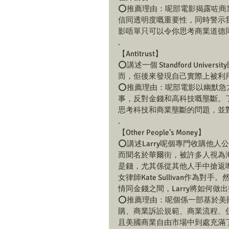
⭕️推薦理由：呢部電影揭露咗
信同透明度嘅重要性，同時警示
影唔單只可以令你思考商業道德
.
【Antitrust】
⭕️講述一個 Standford U
而，佢後來發現自己實際上被利
⭕️推薦理由：呢部電影以幽默
事，反對金錢和高科技嘅壟斷。
思考科技和商業壟斷的問題，並
.
【Other People’s Money】
⭕️講述Larry呢個專門收購
而聞名於華爾街，被許多人視為
是錢，尤其係從其他人手中搶返
女律師Kate Sullivan作
情同金錢之間，Larry將如何做
⭕️推薦理由：呢個係一部基於
購、商業訴訟規範、商業流程、
且美國商業自由市場中到處充滿