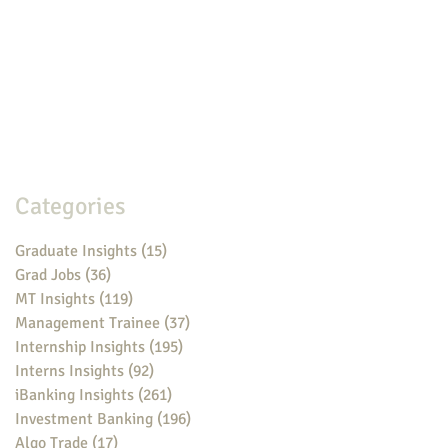
Categories
Graduate Insights
(15)
15 posts
Grad Jobs
(36)
36 posts
MT Insights
(119)
119 posts
Management Trainee
(37)
37 posts
Internship Insights
(195)
195 posts
Interns Insights
(92)
92 posts
iBanking Insights
(261)
261 posts
Investment Banking
(196)
196 posts
Algo Trade
(17)
17 posts