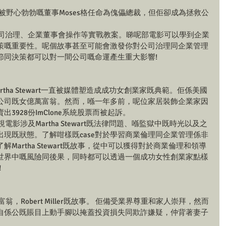
b被野心勃勃嘅董事Moses格任命為傀儡總裁，但佢卻成為拯救公
公司治理、企業董事會操作等實戰教案。睇呢部電影可以學到企業
策嘅重要性。呢個故事甚至可能會激發你對公司治理同企業管理
節同決策都可以對一間公司嘅命運產生重大影響!
tha Stewart一直被媒體塑造成成功女創業家既典範。佢係美國
公司既女億萬富翁。然而，喺一年多前，呢位家居裝飾企業家因
3928份ImClone系統股票而被起訴。
影涉及Martha Stewart既法律問題、喺監獄中既時光以及之
現既狀態。了解咁樣既case對於學習商業倫理同企業管理係非
Martha Stewart既故事，從中可以獲得對於商業倫理和領導
世界中嘅風險同後果，同時都可以透過一個成功女性創業家點樣
！
翁，Robert Miller既故事。 佢備受業界尊重和家人崇拜，然而
自係公既賬目上動手腳以掩蓋投資損失同欺詐嫌疑，仲背著妻子