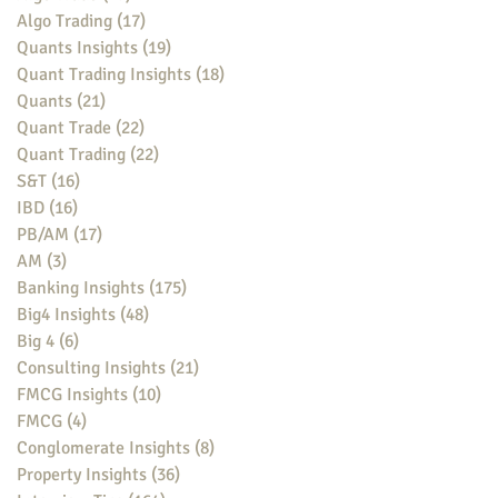
Algo Trading
(17)
17 posts
Quants Insights
(19)
19 posts
Quant Trading Insights
(18)
18 posts
Quants
(21)
21 posts
Quant Trade
(22)
22 posts
Quant Trading
(22)
22 posts
S&T
(16)
16 posts
IBD
(16)
16 posts
PB/AM
(17)
17 posts
AM
(3)
3 posts
Banking Insights
(175)
175 posts
Big4 Insights
(48)
48 posts
Big 4
(6)
6 posts
Consulting Insights
(21)
21 posts
FMCG Insights
(10)
10 posts
FMCG
(4)
4 posts
Conglomerate Insights
(8)
8 posts
Property Insights
(36)
36 posts