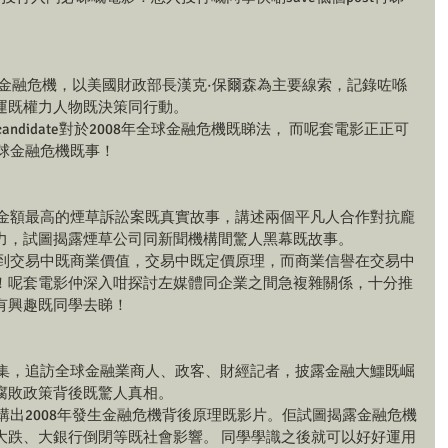
全球金融危機，以美國財政部長漢克·保爾森為主要線索，記錄咗喺
運既權力人物既決策同行動。
ndidate對於2008年全球金融危機既睇法， 而呢套電影正正可
全球金融危機既事！
解金額最高的煙草訴訟案既真實故事，講述兩個平凡人合作對抗龐
力，試圖揭露煙草公司同新聞機構間驚人黑幕既故事。
學到交易中既商業價值，交易中既定價原理，而商業信譽在交易中
！呢套電影仲深入咁探討左媒體同企業之間急複雜關係，十分推
有興趣既同學去睇！
蒐集，追訪全球金融業商人、政客、財經記者，披露金融大鱷既崛
腐敗政策背後既驚人真相。
講出2008年發生金融危機背後原理既影片。佢試圖揭露金融危機
大跌、大銀行倒閉等既社會影響。 同學學識之後就可以好好運用