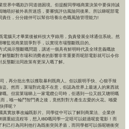
商業世界中嘅欺詐同道德困境。佢提醒同學喺商業決策中要保持誠
我哋唔好被外表所迷惑，要審慎評估風險同後果。所以睇呢部電
同責任，分分鐘仲可以幫你培養出色嘅風險管理能力!
niversity既電腦天才畢業後被科技大亨錄用，負責發展全球通信系統。然
用嚟監視商業競爭對手，以實現市場壟斷既目的。
急方式揭示壟斷嘅問題，講述一個具有鮮明時代及全球意義嘅故
了解壟斷對市場和消費者的影響非常重要而呢部電影就可以令你
對反壟斷法同政策有更深入嘅了解。
他人公司，再分批出售以獲取暴利既商人。佢以眼明手快、心狠手辣
海盜。然而，莱瑞對此毫不在意，佢認為世界上最迷人的東西就
嚟嘅。但當莱瑞睇上一家電纜公司時，佢遇到一位又靚又聰明嘅
為對手。然而，喺一輪鬥智鬥勇之後，竟然對對方產生左愛的火花。喺愛
出抉擇呢？
美國真實故事改編既影片。同學從中可以了解到商業法、企業併
併購重組流程等，想入IBD嘅同學一定唔可以錯過呢套電影！而
了利己行為同利他行為既衝突與矛盾，而同學都可以係呢啲衝突