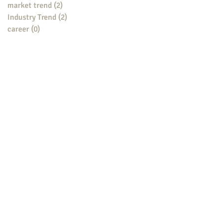
market trend
(2)
2 posts
Industry Trend
(2)
2 posts
career
(0)
0 posts