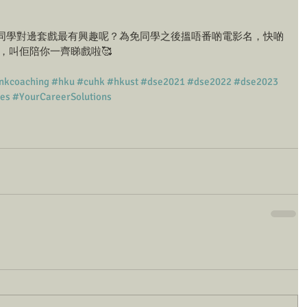
知同學對邊套戲最有興趣呢？為免同學之後搵唔番啲電影名，快啲
你朋友，叫佢陪你一齊睇戲啦🥰
nkcoaching
#hku
#cuhk
#hkust
#dse2021
#dse2022
#dse2023
es
#YourCareerSolutions