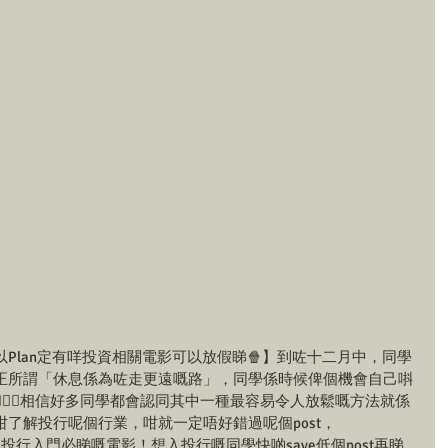
Plan定有咩投資相關電影可以放假睇🍿】到咗十二月中，同學
正所謂「休息係為咗走更遠嘅路」，同學係時候俾個機會自己唞
🏻‍♀️相信好多同學都會認同其中一種最容易令人放鬆嘅方法就係
了解投行呢個行業，咁就一定唔好錯過呢個post，
紹10套投行入門必睇嘅電影！想入投行嘅同學快啲save低個post再睇