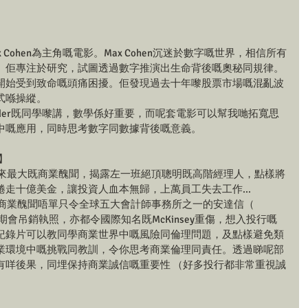
 Cohen為主角嘅電影。Max Cohen沉迷於數字嘅世界，相信所有
。佢專注於研究，試圖透過數字推演出生命背後嘅奧秘同規律。
開始受到致命嘅頭痛困擾。佢發現過去十年嚟股票市場嘅混亂波
式喺操縱。
trader既同學嚟講，數學係好重要，而呢套電影可以幫我哋拓寬思
中嘅應用，同時思考數字同數據背後嘅意義。
m】
以來最大既商業醜聞，揭露左一班絕頂聰明既高階經理人，點樣將
走十億美金，讓投資人血本無歸，上萬員工失去工作...
商業醜聞唔單只令全球五大會計師事務所之一的安達信（ 
 ）被美國證期會吊銷執照，亦都令國際知名既McKinsey重傷，想入投行嘅
部紀錄片可以教同學商業世界中嘅風險同倫理問題，及點樣避免類
業環境中嘅挑戰同教訓，令你思考商業倫理同責任。透過睇呢部
有咩後果，同埋保持商業誠信嘅重要性 （好多投行都非常重視誠