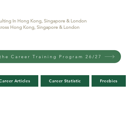
sulting In Hong Kong, Singapore & London
 across Hong Kong, Singapore & London
the Career Training Program 26/27
Career Articles
Career Statistic
Freebies