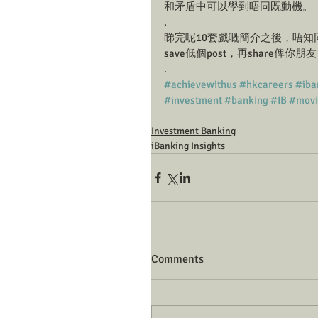
和矛盾中可以學到唔同既動機。
.
睇完呢10套戲嘅簡介之後，唔
save低個post，再share俾
.
#achievewithus
#hkcareers
#iba
#investment
#banking
#IB
#movi
Investment Banking
iBanking Insights
Comments