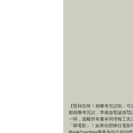
【堅持住呀！就嚟考完試啦：可以
都就嚟考完試，準備放聖誕假
一唞，逃離所有書本同埋報工先🏃
「睇電影」！如果你想睇住電影咁
IBankCoaching將會為你介