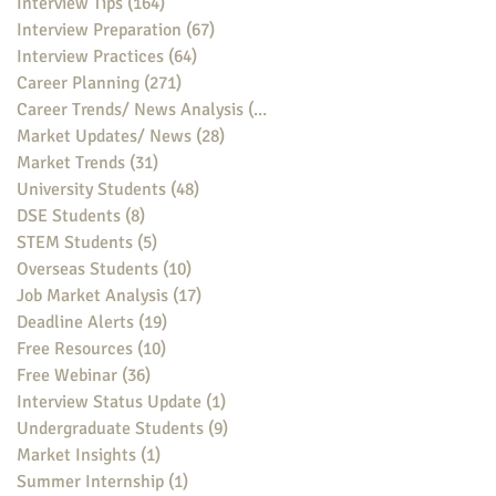
Interview Tips
(164)
164 posts
Interview Preparation
(67)
67 posts
Interview Practices
(64)
64 posts
Career Planning
(271)
271 posts
Career Trends/ News Analysis
(148)
148 posts
Market Updates/ News
(28)
28 posts
Market Trends
(31)
31 posts
University Students
(48)
48 posts
DSE Students
(8)
8 posts
STEM Students
(5)
5 posts
Overseas Students
(10)
10 posts
Job Market Analysis
(17)
17 posts
Deadline Alerts
(19)
19 posts
Free Resources
(10)
10 posts
Free Webinar
(36)
36 posts
Interview Status Update
(1)
1 post
Undergraduate Students
(9)
9 posts
Market Insights
(1)
1 post
Summer Internship
(1)
1 post