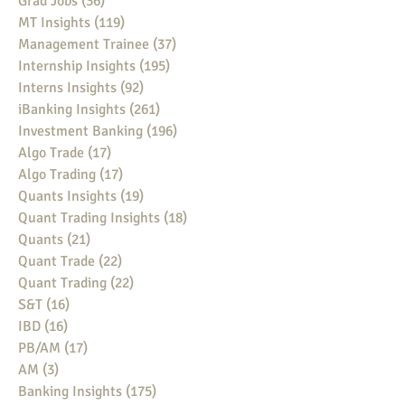
Grad Jobs
(36)
36 posts
MT Insights
(119)
119 posts
Management Trainee
(37)
37 posts
Internship Insights
(195)
195 posts
Interns Insights
(92)
92 posts
iBanking Insights
(261)
261 posts
Investment Banking
(196)
196 posts
Algo Trade
(17)
17 posts
Algo Trading
(17)
17 posts
Quants Insights
(19)
19 posts
Quant Trading Insights
(18)
18 posts
Quants
(21)
21 posts
Quant Trade
(22)
22 posts
Quant Trading
(22)
22 posts
S&T
(16)
16 posts
IBD
(16)
16 posts
PB/AM
(17)
17 posts
AM
(3)
3 posts
Banking Insights
(175)
175 posts