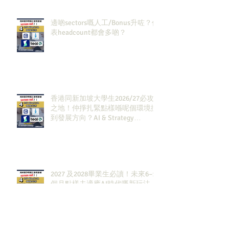
邊啲sectors嘅人工/Bonus升咗？代
表headcount都會多啲？
香港同新加坡大學生2026/27必攻
之地！仲掙扎緊點樣喺呢個環境搵
到發展方向？AI & Strategy
Consulting或者就係你嘅答案。
2027 及2028畢業生必讀！未來6–12
個月點樣去適應AI時代嘅新玩法，
將會直接決定你未來3-5年嘅發展