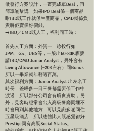
做發行方案設計，一齊完成單Deal，再
簡單啲黎講，如果IPO Deal係一個商品，
咁IBD既工作就係生產商品，CMD就係負
責將佢賣個好價錢。
➡️IBD／CMD既人工，福利同工時：
首先人工方面：外資一二線投行如
JPM、GS、UBS等，一般出60-80K底薪
請IBD/CMD Junior Analyst，另外會有
Living Allowance (~20K左右）同Bonus，
所以一畢業就年薪過百萬。
其次福利方面：Junior Analyst 出左名工
時長，差唔多一日三餐都需要係工作中
渡過，所以部分公司會有膳食資助，另
外，見客時經常會出入高級餐廳同埋不
時會飛到其他地方，可以見識多啲同住
五星級酒店，所以總體比人既感覺都好
Prestige同有高既Social Status。
雖然係咁，但相信好多人都知IBD既工作