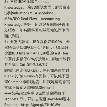
2）累積IBD相關既Technical 
Knowledge。係IBD面試裏面，經常會牽
涉到Valuation/M&A Modeling、
M&A/IPO Deal Flow、Accounting 
Knowledge 等等，所以好多同學仔會用
差唔多一年時間學習相關既知識同準備
面試問題。
3）要努力讀書，IBD 真係好睇GPA，雖
然唔係話低GPA就一定唔係，但真係好
少聽IBD Intern／Analyst唔係First Hon，
仲要好多都係GPA好接近4，有啲一線行
甚至講明Cut Off 係3.6/3.7
睇完記住比個LIKE👍，仲有如果你地對
iBank 其他Division有興趣，可以係下面
留Comment同我地講，咁我地遲啲會寫
文講下最多人想知既Division！
➡️➡️如果想知多啲IB係面試會問啲咩
Technical問，可以去呢度Download返本
Booklet：https://goo.gl/EHHQW9