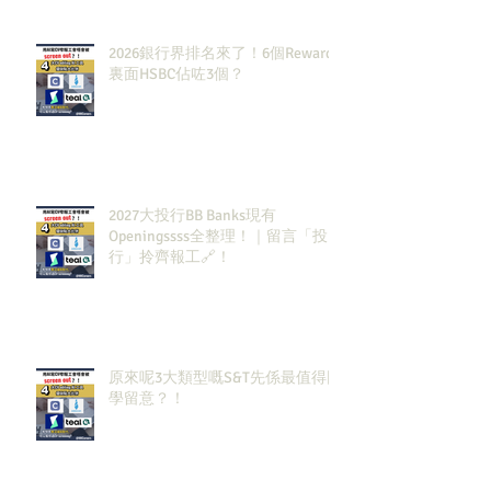
2026銀行界排名來了！6個Rewards
裏面HSBC佔咗3個？
2027大投行BB Banks現有
Openingssss全整理！｜留言「投
行」拎齊報工🔗！
原來呢3大類型嘅S&T先係最值得同
學留意？！