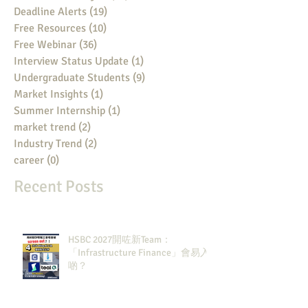
Deadline Alerts
(19)
19 posts
Free Resources
(10)
10 posts
Free Webinar
(36)
36 posts
Interview Status Update
(1)
1 post
Undergraduate Students
(9)
9 posts
Market Insights
(1)
1 post
Summer Internship
(1)
1 post
market trend
(2)
2 posts
Industry Trend
(2)
2 posts
career
(0)
0 posts
Recent Posts
HSBC 2027開咗新Team：
「Infrastructure Finance」會易入
啲？