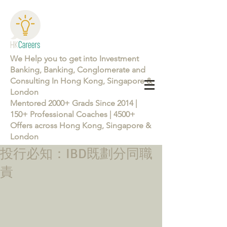
We Help you to get into Investment
Banking, Banking, Conglomerate and
Consulting In Hong Kong, Singapore &
London
Mentored 2000+ Grads Since 2014 |
150+ Professional Coaches | 4500+
Offers across Hong Kong, Singapore &
London
投行必知：IBD既劃分同職
Learn more about the Career Training Program 26/27
責