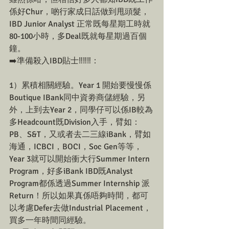
係好Chur，啲行家成日話做到甩頭髮，
IBD Junior Analyst 正常既每星期工時就
80-100小時，多Deal既就每星期過百個
鐘。
➡️準備殺入IBD貼士‼️‼️‼️：
1）累積相關經驗。Year 1 開始要慢慢係
Boutique IBank同中資劵商儲經驗，另
外，上到去Year 2，同學仔可以係IB較為
多Headcount既Division入手，臂如： 
PB、S&T，又或者去二三線iBank，臂如
海通，ICBCI，BOCI，Soc Gen等等，
Year 3就可以開始衝大行Summer Intern 
Program，好多iBank IBD既Analyst 
Program都係透過Summer Internship 派
Return！所以如果真係唔夠時間，都可
以考慮Defer去做Industrial Placement，
買多一年時間同經驗。