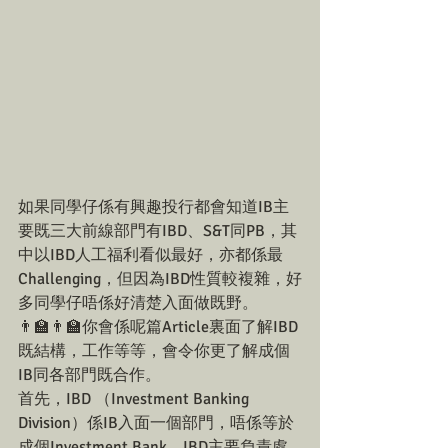
如果同學仔係有興趣投行都會知道IB主
要既三大前線部門有IBD、S&T同PB，其
中以IBD人工福利看似最好，亦都係最
Challenging，但因為IBD性質較複雜，好
多同學仔唔係好清楚入面做既野。
👨‍🏫👨‍🏫你會係呢篇Article裏面了解IBD
既結構，工作等等，會令你更了解成個
IB同各部門既合作。
首先，IBD （Investment Banking 
Division）係IB入面一個部門，唔係等於
成個Investment Bank。IBD主要負責處