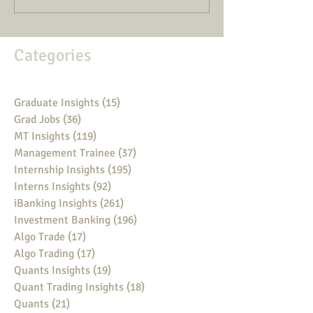
Categories
Graduate Insights
(15)
15 posts
Grad Jobs
(36)
36 posts
MT Insights
(119)
119 posts
Management Trainee
(37)
37 posts
Internship Insights
(195)
195 posts
Interns Insights
(92)
92 posts
iBanking Insights
(261)
261 posts
Investment Banking
(196)
196 posts
Algo Trade
(17)
17 posts
Algo Trading
(17)
17 posts
Quants Insights
(19)
19 posts
Quant Trading Insights
(18)
18 posts
Quants
(21)
21 posts