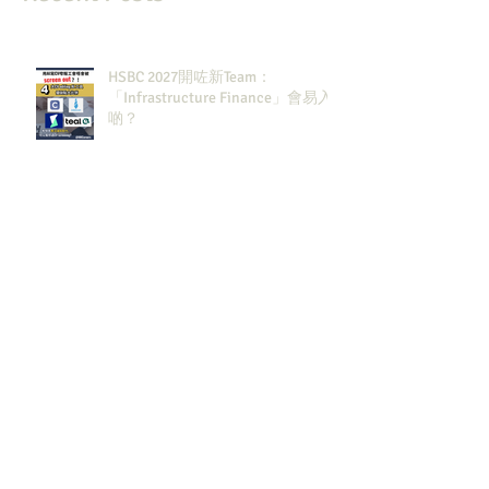
HSBC 2027開咗新Team：
「Infrastructure Finance」會易入
啲？
2026銀行界排名來了！6個Rewards
裏面HSBC佔咗3個？
2027大投行BB Banks現有
Openingssss全整理！｜留言「投
行」拎齊報工🔗！