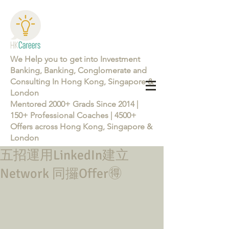
We Help you to get into Investment
Banking, Banking, Conglomerate and
Consulting In Hong Kong, Singapore &
London
Mentored 2000+ Grads Since 2014 |
150+ Professional Coaches | 4500+
Offers across Hong Kong, Singapore &
London
五招運用LinkedIn建立
Learn more about the Career Training Program 26/27
Network 同攞Offer🉐