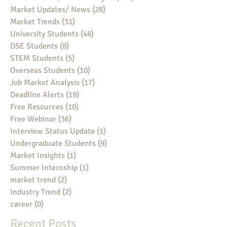
Market Updates/ News
(28)
28 posts
Market Trends
(31)
31 posts
University Students
(48)
48 posts
DSE Students
(8)
8 posts
STEM Students
(5)
5 posts
Overseas Students
(10)
10 posts
Job Market Analysis
(17)
17 posts
Deadline Alerts
(19)
19 posts
Free Resources
(10)
10 posts
Free Webinar
(36)
36 posts
Interview Status Update
(1)
1 post
Undergraduate Students
(9)
9 posts
Market Insights
(1)
1 post
Summer Internship
(1)
1 post
market trend
(2)
2 posts
Industry Trend
(2)
2 posts
career
(0)
0 posts
Recent Posts