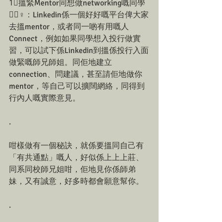
1⃣搵緊Mentor同想做networking嘅同學
🕵🏻♀：Linkedin係一個好好嘅平台俾大家
去搵mentor，或者同一啲有用嘅人
Connect，例如如果同學想入投行做實
習，可以試下係Linkedin到搵係投行入面
做緊嘅師兄師姐。同佢地建立
connection、問建議，甚至請佢地做你
mentor，等自己可以擴闊網絡，同得到
行內人嘅實際意見。
.
咁樣做有一個秘訣，就係要搵同自己有
「有共通點」嘅人，好似係上上上莊、
同系同校師兄姐咁，佢地見你係師弟
妹，又有誠意，好多時都會願意幫你。 
.