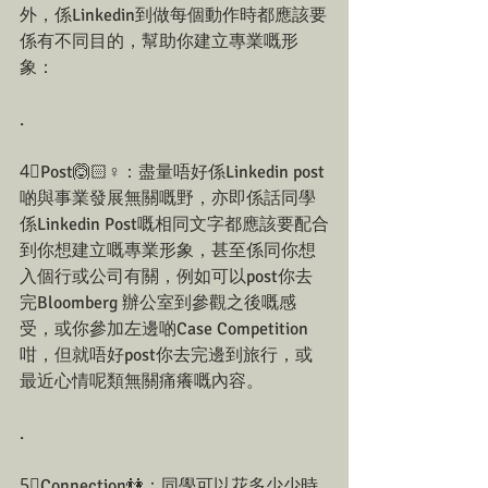
外，係Linkedin到做每個動作時都應該要
係有不同目的，幫助你建立專業嘅形
象：
.
4⃣Post🙆🏻♀：盡量唔好係Linkedin post 
啲與事業發展無關嘅野，亦即係話同學
係Linkedin Post嘅相同文字都應該要配合
到你想建立嘅專業形象，甚至係同你想
入個行或公司有關，例如可以post你去
完Bloomberg 辦公室到參觀之後嘅感
受，或你參加左邊啲Case Competition
咁，但就唔好post你去完邊到旅行，或
最近心情呢類無關痛癢嘅內容。
.
5⃣Connection👫：同學可以花多少少時