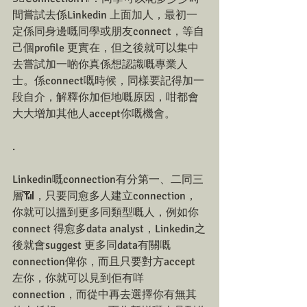
間嘗試去係Linkedin 上面加人，最初一
定係同身邊嘅同學或朋友connect，等自
己個profile 更實在，但之後就可以集中
去嘗試加一啲你真係想認識嘅專業人
士。係connect嘅時候，同樣要記得加一
段自介，解釋你加佢地嘅原因，咁都會
大大增加其他人accept你嘅機會。
.
Linkedin嘅connection有分第一、二同三
層📶，只要同愈多人建立connection，
你就可以搵到更多同類型嘅人，例如你
connect 得愈多data analyst，Linkedin之
後就會suggest 更多同data有關嘅
connection俾你，而且只要對方accept 
左你，你就可以見到佢有咩
connection，而從中再去選擇你有無其