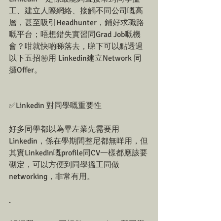
工、建立人際網絡、接觸不同公司嘅高
層，甚至吸引Headhunter，鋪好求職路
嘅平台；唔想錯失實習同Grad Job嘅機
會？咁就快啲睇落去，睇下可以點透過
以下五招㊙用 Linkedin建立Network 同
攞Offer。
✅Linkedin 對同學嘅重要性
好多同學都以為畢左業先需要用
Linkedin，係在學期間整尼都無咩用，但
其實Linkedin嘅profile同CV一樣都應該要
砌定，可以方便到同學搵工同做
networking，非常有用。
.