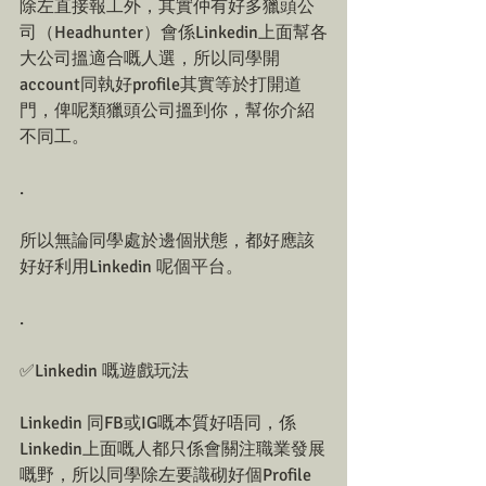
除左直接報工外，其實仲有好多獵頭公
司（Headhunter）會係Linkedin上面幫各
大公司搵適合嘅人選，所以同學開
account同執好profile其實等於打開道
門，俾呢類獵頭公司搵到你，幫你介紹
不同工。
.
所以無論同學處於邊個狀態，都好應該
好好利用Linkedin 呢個平台。
.
✅Linkedin 嘅遊戲玩法
Linkedin 同FB或IG嘅本質好唔同，係
Linkedin上面嘅人都只係會關注職業發展
嘅野，所以同學除左要識砌好個Profile