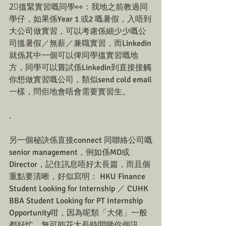
2⃣搵緊實習嘅同學👀：我地之前教過同
學仔，如果係Year 1 或2 嘅暑假，入唔到
大公司做實習，可以考慮係細少少嘅公
司搵暑假／無薪／兼職實習，而Linkedin
就係其中一個可以俾同學搵實習嘅地
方，同學可以嘗試係Linkedin到直接接觸
你想做實習嘅公司，類似send cold email
一樣，問佢地會唔會需要實習生。
.
另一個秘訣係直接connect 同聯絡公司嘅
senior management，例如係MD或
Director，記住訊息唔好太長篇，而且個
重點要清晰，好似寫明： HKU Finance 
Student Looking for Internship ／ CUHK 
BBA Student Looking for PT Internship 
Opportunity咁，因為呢類「大佬」一般
都好忙，無可能花太長時間睇你個訊