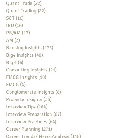
Quant Trade
(22)
22 posts
Quant Trading
(22)
22 posts
S&T
(16)
16 posts
IBD
(16)
16 posts
PB/AM
(17)
17 posts
AM
(3)
3 posts
Banking Insights
(175)
175 posts
Big4 Insights
(48)
48 posts
Big 4
(6)
6 posts
Consulting Insights
(21)
21 posts
FMCG Insights
(10)
10 posts
FMCG
(4)
4 posts
Conglomerate Insights
(8)
8 posts
Property Insights
(36)
36 posts
Interview Tips
(164)
164 posts
Interview Preparation
(67)
67 posts
Interview Practices
(64)
64 posts
Career Planning
(271)
271 posts
Career Trends/ News Analysis
(148)
148 posts