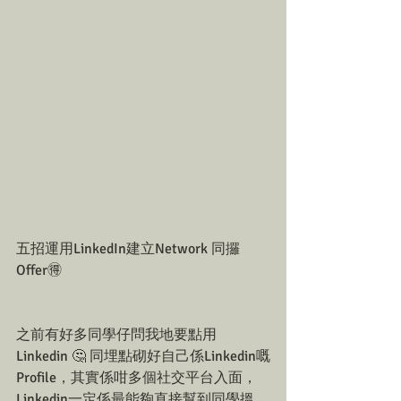
五招運用LinkedIn建立Network 同攞
Offer🉐
之前有好多同學仔問我地要點用
Linkedin 🤔 同埋點砌好自己係Linkedin嘅
Profile，其實係咁多個社交平台入面，
Linkedin一定係最能夠直接幫到同學搵