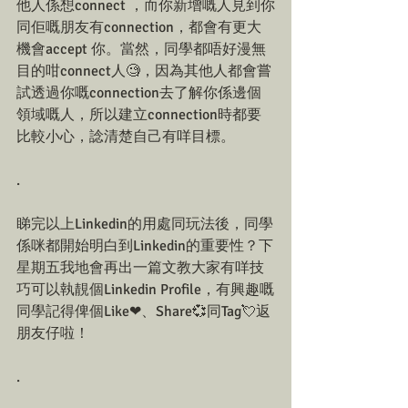
他人係想connect ，而你新增嘅人見到你
同佢嘅朋友有connection，都會有更大
機會accept 你。當然，同學都唔好漫無
目的咁connect人🧐，因為其他人都會嘗
試透過你嘅connection去了解你係邊個
領域嘅人，所以建立connection時都要
比較小心，諗清楚自己有咩目標。
.
睇完以上Linkedin的用處同玩法後，同學
係咪都開始明白到Linkedin的重要性？下
星期五我地會再出一篇文教大家有咩技
巧可以執靚個Linkedin Profile，有興趣嘅
同學記得俾個Like❤、Share💞同Tag💘返
朋友仔啦！
.