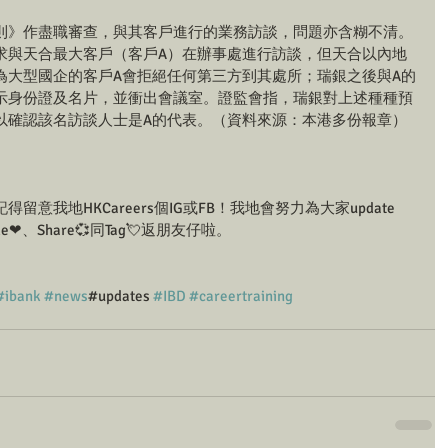
則》作盡職審查，與其客戶進行的業務訪談，問題亦含糊不清。
求與天合最大客戶（客戶A）在辦事處進行訪談，但天合以內地
為大型國企的客戶A會拒絕任何第三方到其處所；瑞銀之後與A的
示身份證及名片，並衝出會議室。證監會指，瑞銀對上述種種預
以確認該名訪談人士是A的代表。（資料來源：本港多份報章）
意我地HKCareers個IG或FB！我地會努力為大家update 
e❤、Share💞同Tag💘返朋友仔啦。
#ibank
#news
#updates 
#IBD
#careertraining