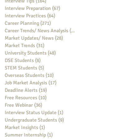
Interview Tips
(164)
164 posts
Interview Preparation
(67)
67 posts
Interview Practices
(64)
64 posts
Career Planning
(271)
271 posts
Career Trends/ News Analysis
(148)
148 posts
Market Updates/ News
(28)
28 posts
Market Trends
(31)
31 posts
University Students
(48)
48 posts
DSE Students
(8)
8 posts
STEM Students
(5)
5 posts
Overseas Students
(10)
10 posts
Job Market Analysis
(17)
17 posts
Deadline Alerts
(19)
19 posts
Free Resources
(10)
10 posts
Free Webinar
(36)
36 posts
Interview Status Update
(1)
1 post
Undergraduate Students
(9)
9 posts
Market Insights
(1)
1 post
Summer Internship
(1)
1 post