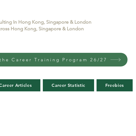
sulting In Hong Kong, Singapore & London
 across Hong Kong, Singapore & London
the Career Training Program 26/27
Career Articles
Career Statistic
Freebies