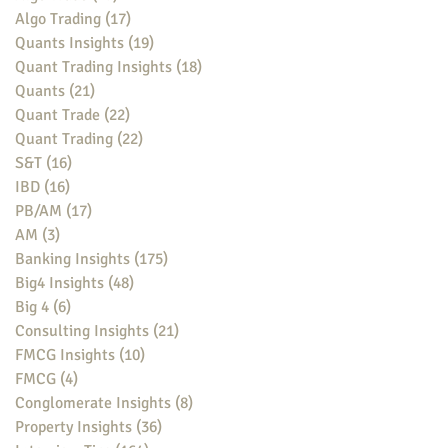
Algo Trading
(17)
17 posts
Quants Insights
(19)
19 posts
Quant Trading Insights
(18)
18 posts
Quants
(21)
21 posts
Quant Trade
(22)
22 posts
Quant Trading
(22)
22 posts
S&T
(16)
16 posts
IBD
(16)
16 posts
PB/AM
(17)
17 posts
AM
(3)
3 posts
Banking Insights
(175)
175 posts
Big4 Insights
(48)
48 posts
Big 4
(6)
6 posts
Consulting Insights
(21)
21 posts
FMCG Insights
(10)
10 posts
FMCG
(4)
4 posts
Conglomerate Insights
(8)
8 posts
Property Insights
(36)
36 posts