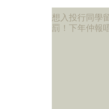
想入投行同學
罰！下年仲報唔報