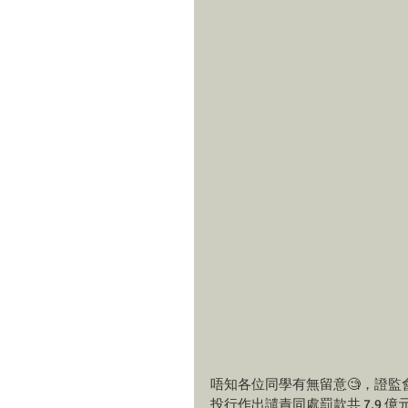
唔知各位同學有無留意🧐，證
投行作出譴責同處罰款共 7.9