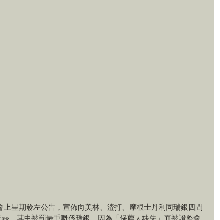
監會上星期發左公告，宣佈向美林、渣打、摩根士丹利同瑞銀四間
 億元👀，其中被罰最重嘅係瑞銀，因為「保薦人缺失」而被證監會