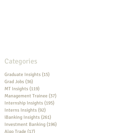
Categories
Graduate Insights
(15)
15 posts
Grad Jobs
(36)
36 posts
MT Insights
(119)
119 posts
Management Trainee
(37)
37 posts
Internship Insights
(195)
195 posts
Interns Insights
(92)
92 posts
iBanking Insights
(261)
261 posts
Investment Banking
(196)
196 posts
Algo Trade
(17)
17 posts