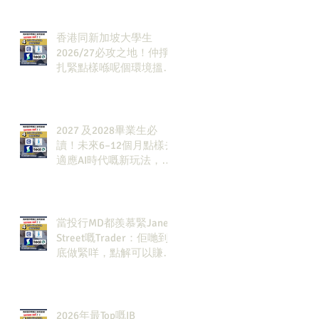
香港同新加坡大學生
2026/27必攻之地！仲掙
扎緊點樣喺呢個環境搵到
發展方向？AI & Strategy
Consulting或者就係你嘅
答案。
2027 及2028畢業生必
讀！未來6–12個月點樣去
適應AI時代嘅新玩法，將
會直接決定你未來3-5年
嘅發展
當投行MD都羨慕緊Jane
Street嘅Trader：佢哋到
底做緊咩，點解可以賺咁
多錢？
2026年最Top嘅IB