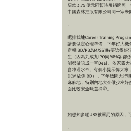
罰款 3.75 億元同暫時吊銷牌
中國森林控股有限公司同一宗未
.
呢排我地Career Training 
講要做定心理準備，下年好大機會無R
定報IBD/PB/AM/S&T時要
生（因為九成九IPO同M&A客
能都做唔成一單Deal 。依家四大
會凍過水☃️。有個小提示俾大家，
DCM放係IBD），下年幾間大行嘅I
麻麻地，特別內地大企做少左好多Cros
面比較安全嘅選擇🤭。
.
如想知多啲UBS被重罰的原因，
.