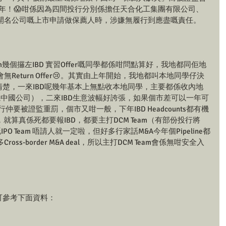
照一年！😱咁係因為四間投行分別係擔任天合化工集團有限公司、
開名公司嘅上市申請做保薦人時，涉嫌無履行到應盡嘅責任。
Program幾個攞左IBD 實習Offer嘅同學都係咁問點算好，我地都同佢地
eturn Offer😢。其實由上年開始，我地都叫本地同學仔決
諗得好清楚，一來IBD呢幾年基本上無點收本地同學，主要都係收內地
都係中國公司），二來IBD生意波幅好誇張，如果個市差可以一年可
行仲要被證監重罰，個市又咁一般，下年IBD Headcounts都有機
就算真係死都要報IBD，都要主打DCM Team（有部份投行將
PO Team 唔請人就一定啦，但好多行家話M&A今年個Pipeline都
s-border M&A deal，所以主打DCM Team會係無咁安全入
可參考下面資料：