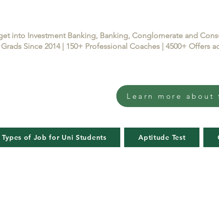
get into Investment Banking, Banking, Conglomerate and Con
Grads Since 2014 | 150+ Professional Coaches | 4500+ Offers
Learn more about 
 Types of Job for Uni Students
Aptitude Test