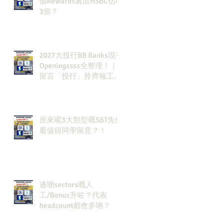
個Rewards裏面HSBC佔咗
3個？
2027大投行BB Banks現有
Openingssss全整理！｜
留言「投行」拎齊報工
🔗！
原來呢3大類型嘅S&T先係
最值得同學留意？！
邊啲sectors嘅人
工/Bonus升咗？代表
headcount都會多啲？