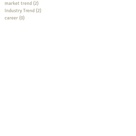
market trend
(2)
2 posts
Industry Trend
(2)
2 posts
career
(0)
0 posts