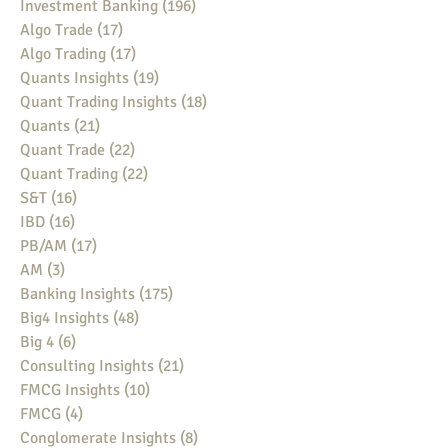
Investment Banking
(196)
196 posts
Algo Trade
(17)
17 posts
Algo Trading
(17)
17 posts
Quants Insights
(19)
19 posts
Quant Trading Insights
(18)
18 posts
Quants
(21)
21 posts
Quant Trade
(22)
22 posts
Quant Trading
(22)
22 posts
S&T
(16)
16 posts
IBD
(16)
16 posts
PB/AM
(17)
17 posts
AM
(3)
3 posts
Banking Insights
(175)
175 posts
Big4 Insights
(48)
48 posts
Big 4
(6)
6 posts
Consulting Insights
(21)
21 posts
FMCG Insights
(10)
10 posts
FMCG
(4)
4 posts
Conglomerate Insights
(8)
8 posts