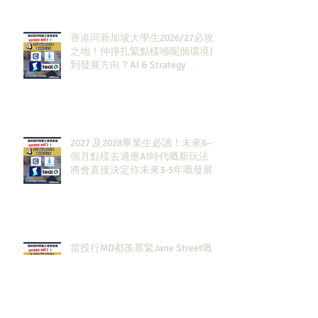
香港同新加坡大學生2026/27必攻
之地！仲掙扎緊點樣喺呢個環境搵
到發展方向？AI & Strategy
Consulting或者就係你嘅答案。
2027 及2028畢業生必讀！未來6–12
個月點樣去適應AI時代嘅新玩法，
將會直接決定你未來3-5年嘅發展
當投行MD都羨慕緊Jane Street嘅
Trader：佢哋到底做緊咩，點解可
以賺咁多錢？