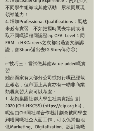
3. 增加Leadership Experience：例如加入
不同學生組織或其他活動，累積同展現
領袖能力！
4. 增加Professional Qualifications：既然
未必有實習，不如把握時間去準備或考
取不同嘅課程同認證eg. CFA  Level 1 同
FRM （HKCareers之次都出過篇文講認
證，會Share返出去IG Story俾你😚）
.
✅技巧三：嘗試做其他Value-added嘅實
習
雖然而家有大部分公司或銀行嘅已經截
止報名，但市面上其實亦有一啲非商業
類嘅實習大家可以考慮：
1. 花旗集團社聯大學生社責實踐計劃
2020 (Citi-HKCSS) (https://cip.org.hk)，
呢個由Citi同社聯合作嘅計劃會被同學去
到唔同嘅社企入面工作，可以係幫佢地
做Marketing、Digitalization、設計新嘅