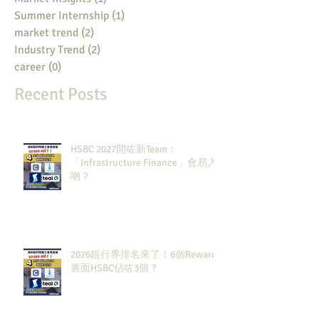
Summer Internship
(1)
1 post
market trend
(2)
2 posts
Industry Trend
(2)
2 posts
career
(0)
0 posts
Recent Posts
HSBC 2027開咗新Team：
「Infrastructure Finance」會易入
啲？
2026銀行界排名來了！6個Rewards
裏面HSBC佔咗3個？