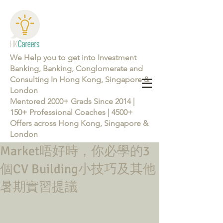
We Help you to get into Investment
Banking, Banking, Conglomerate and
Consulting In Hong Kong, Singapore &
London
Mentored 2000+ Grads Since 2014 |
150+ Professional Coaches | 4500+
Offers across Hong Kong, Singapore &
London
Market唔好時，你必學的3
Learn more about the Career Training Program 26/27
個CV Building小技巧及其他
暑期實習提議