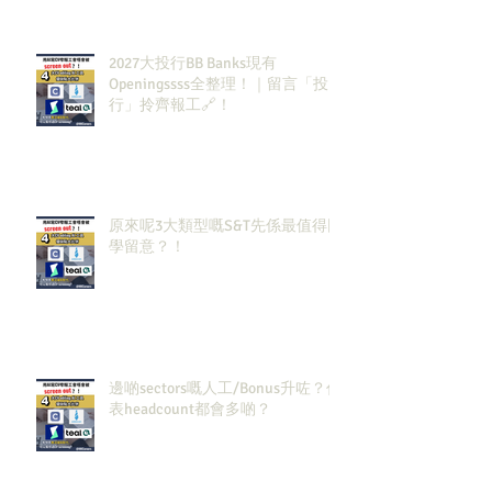
2027大投行BB Banks現有
Openingssss全整理！｜留言「投
行」拎齊報工🔗！
原來呢3大類型嘅S&T先係最值得同
學留意？！
邊啲sectors嘅人工/Bonus升咗？代
表headcount都會多啲？