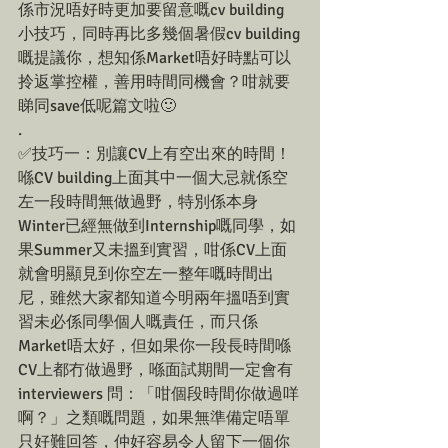
係市況唔好時更加要留意嘅cv building 
小技巧，同時再比多幾個暑假cv building
嘅提議你，想知係Market唔好時點可以
拎返掌控權，善用時間同機會？咁就要
睇同save低呢篇文啦🙂
.
✅技巧一：別讓CV上有空出來的時間！
喺CV building上面其中一個大忌就係空
左一段時間無做過野，特別係本身
Winter已經無做到Internship嘅同學，如
果Summer又未搵到實習，咁係CV上面
就會明顯見到你空左一整年嘅時間出
尼，雖然大家都知道今明兩年搵唔到實
習未必係同學個人嘅責任，而只係
Market唔太好，但如果你一段長時間喺
CV上都冇做過野，喺面試期間一定會有
interviewers 問：「咁個段時間你做過咩
啊？」之類嘅問題，如果無準備定唔單
只好難回答，仲好容易令人留下一個你