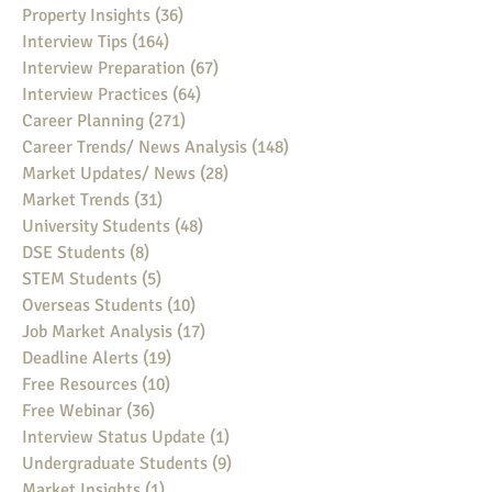
Property Insights
(36)
36 posts
Interview Tips
(164)
164 posts
Interview Preparation
(67)
67 posts
Interview Practices
(64)
64 posts
Career Planning
(271)
271 posts
Career Trends/ News Analysis
(148)
148 posts
Market Updates/ News
(28)
28 posts
Market Trends
(31)
31 posts
University Students
(48)
48 posts
DSE Students
(8)
8 posts
STEM Students
(5)
5 posts
Overseas Students
(10)
10 posts
Job Market Analysis
(17)
17 posts
Deadline Alerts
(19)
19 posts
Free Resources
(10)
10 posts
Free Webinar
(36)
36 posts
Interview Status Update
(1)
1 post
Undergraduate Students
(9)
9 posts
Market Insights
(1)
1 post