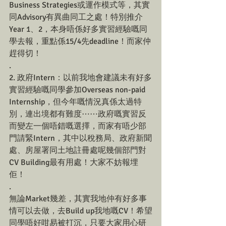
Business Strategies或運作模式等，其實
同Advisory有異曲同工之處！特別推介
Year 1、2，本身唔係好多實習經驗嘅同
學去報，重點係15/4先deadline！而家仲
趕得切！
.
2. 政府Intern：以前我地會建議未有好多
實習經驗嘅同學參加Overseas non-paid 
Internship，但今年嘅情況真係太過特
別，連出境都有難度⋯⋯政府嘅實習反
而變左一個唔錯嘅選擇，而家有唔少部
門請緊Intern，其中以稅務局、政府新聞
處、房屋署同土地註冊處呢幾個部門對
CV Building最有用處！大家不妨報埋
佢！
.
無論Market幾差，其實我地仲有好多事
情可以去做，去Build up我地嘅CV！希望
同學唔好咁易被打沉，只要大家用心研