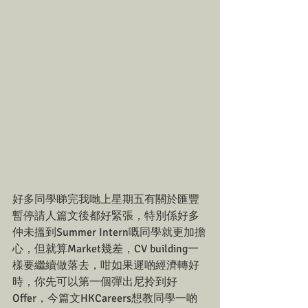
好多同學睇完我哋上星期五有關於匯豐
暫停請人篇文後都好緊張，特別係好多
仲未搵到Summer Intern嘅同學就更加擔
心，但就算Market幾差，CV building一
樣要繼續做落去，咁如果遲啲經濟轉好
時，你先可以第一個彈出尼拎到好
Offer，今篇文HKCareers想教同學一啲