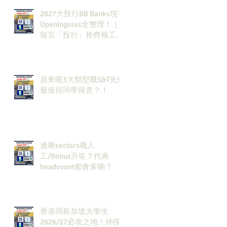
2027大投行BB Banks現有
Openingssss全整理！｜
留言「投行」拎齊報工
🔗！
原來呢3大類型嘅S&T先係
最值得同學留意？！
邊啲sectors嘅人
工/Bonus升咗？代表
headcount都會多啲？
香港同新加坡大學生
2026/27必攻之地！仲掙