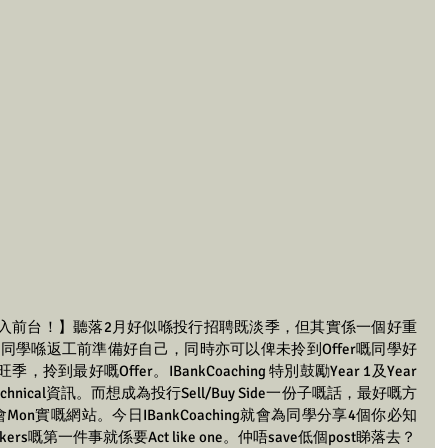
入前台！】聽落2月好似喺投行招聘既淡季，但其實係一個好重
嘅同學喺返工前準備好自己，同時亦可以俾未拎到Offer嘅同學好
最好嘅Offer。IBankCoaching 特別鼓勵Year 1及Year 
nical資訊。而想成為投行Sell/Buy Side一份子嘅話，最好嘅方
會Mon實嘅網站。今日IBankCoaching就會為同學分享4個你必知
Bankers嘅第一件事就係要Act like one。仲唔save低個post睇落去？