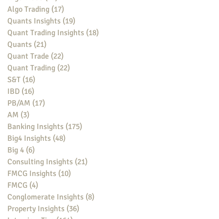
Algo Trading
(17)
17 posts
Quants Insights
(19)
19 posts
Quant Trading Insights
(18)
18 posts
Quants
(21)
21 posts
Quant Trade
(22)
22 posts
Quant Trading
(22)
22 posts
S&T
(16)
16 posts
IBD
(16)
16 posts
PB/AM
(17)
17 posts
AM
(3)
3 posts
Banking Insights
(175)
175 posts
Big4 Insights
(48)
48 posts
Big 4
(6)
6 posts
Consulting Insights
(21)
21 posts
FMCG Insights
(10)
10 posts
FMCG
(4)
4 posts
Conglomerate Insights
(8)
8 posts
Property Insights
(36)
36 posts