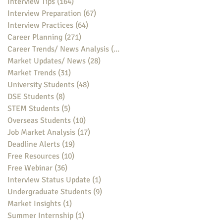
Interview Tips
(164)
164 posts
Interview Preparation
(67)
67 posts
Interview Practices
(64)
64 posts
Career Planning
(271)
271 posts
Career Trends/ News Analysis
(148)
148 posts
Market Updates/ News
(28)
28 posts
Market Trends
(31)
31 posts
University Students
(48)
48 posts
DSE Students
(8)
8 posts
STEM Students
(5)
5 posts
Overseas Students
(10)
10 posts
Job Market Analysis
(17)
17 posts
Deadline Alerts
(19)
19 posts
Free Resources
(10)
10 posts
Free Webinar
(36)
36 posts
Interview Status Update
(1)
1 post
Undergraduate Students
(9)
9 posts
Market Insights
(1)
1 post
Summer Internship
(1)
1 post