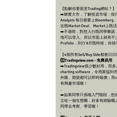
.
【點解你要留意Trading網站？】
➡️睇實大市，了解投資市場：投行Sales &
Analysts 每日都要上Bloomberg、
近既Market Deal、Market
➡️不過咁，對想入行既同學黎講，雖然
地可以登入。所以市面上就有不少Trad
Profolio，到7/ 8月既時
.
【4個所有Sell/Buy Side都會日
1️⃣Tradingview.com - 免費易用
➡️Tradingview係少數好用，而
charting software，令用家
外匯、期貨都可以即時報價；而c
有興趣市場㗎！
.
➡️如果同學只係喺入門階段，想感受吓
立咗一個生態圈，好多有經驗嘅人
同學去考察、學習㗎！
.