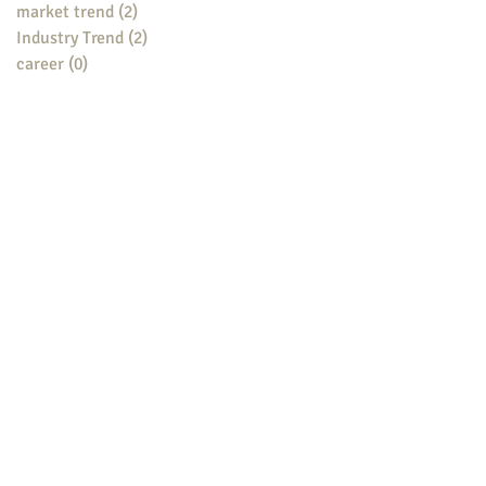
market trend
(2)
2 posts
Industry Trend
(2)
2 posts
career
(0)
0 posts