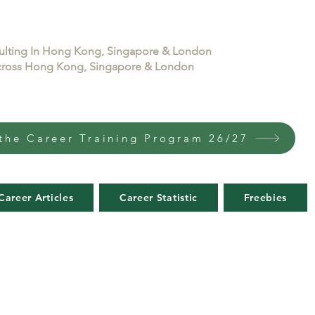
sulting In Hong Kong, Singapore & London
 across Hong Kong, Singapore & London
the Career Training Program 26/27
Career Articles
Career Statistic
Freebies