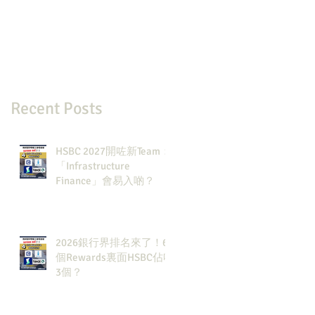
Recent Posts
HSBC 2027開咗新Team：
「Infrastructure
Finance」會易入啲？
2026銀行界排名來了！6
個Rewards裏面HSBC佔咗
3個？