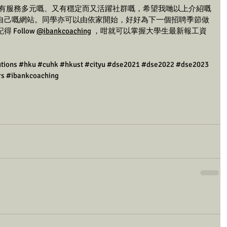
齊放，有服務多元嘅、又有穩定而又活躍社群嘅，希望我哋以上介紹嘅
自己嘅網站。同學亦可以由依家開始，好好為下一個招聘季節做
ollow 
@ibankcoaching
 ，咁就可以掌握大學生最新報工資
tions
#hku
#cuhk
#hkust
#cityu
#dse2021
#dse2022
#dse2023
rs
#ibankcoaching