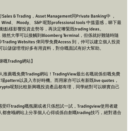
 Trading，Asset Management同Private Banking中 ，
 Wind、 Moody、 S&P 呢類professional tools 中搵靈感，睇下最
上既活動點樣影響投資走勢等，再決定嚟緊既trading ideas。 
大學可以接觸到Bloomberg Terminal，但係就好難隨時隨
ing Websites 俾同學免費Access 到，仲可以建立個人投資
候，你就可以儲儲埋埋好多有用資料，對你嘅面試有好大幫助。
日睇嘅Trading網站】
多人推薦嘅免費Trading網站！TradingView最出名嘅就係佢嘅免費
揾到市場pattern以及入市好時機。而用家亦可以有新既live quotes，
rypto呢類比較新興嘅投資產品都有埋，同學絕對可以睇實自己
trading嘅氛圍或者只係想試一試，Tradingview使用者建
都會喺網站上分享個人心得或係自創嘅trading技巧，絕對適合