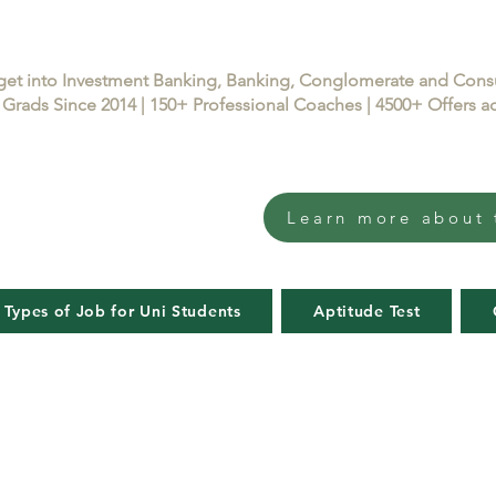
get into Investment Banking, Banking, Conglomerate and Con
Grads Since 2014 | 150+ Professional Coaches | 4500+ Offers
Learn more about 
 Types of Job for Uni Students
Aptitude Test