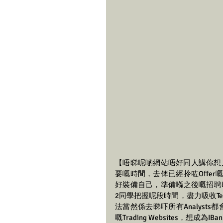
【唔睇呢啲網站唔好同人講你想
要嘅時間，去俾已經拎咗Offer
好裝備自己，準備喺之後嘅招聘旺季，拎到
2同學把握呢段時間，盡力吸收Tech
法當然係去睇吓所有Analysts都
嘅Trading Websites，想成為I