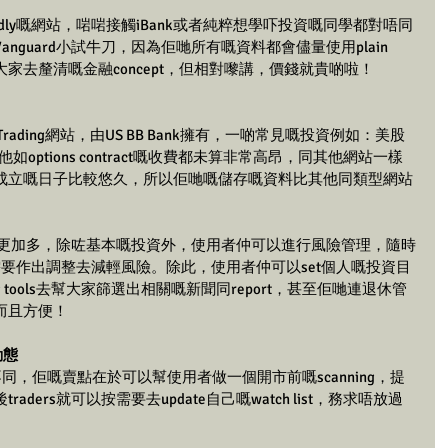
r friendly嘅網站，啱啱接觸iBank或者純粹想學吓投資嘅同學都對唔同
guard小試牛刀，因為佢哋所有嘅資料都會儘量使用plain 
俾大家去釐清嘅金融concept，但相對嚟講，價錢就貴啲啦！
Trading網站，由US BB Bank擁有，一啲常見嘅投資例如：美股
，其他如options contract嘅收費都未算非常高昂，同其他網站一樣
成立嘅日子比較悠久，所以佢哋嘅儲存嘅資料比其他同類型網站
嘢亦都更加多，除咗基本嘅投資外，使用者仲可以進行風險管理，隨時
有需要作出調整去減輕風險。除此，使用者仲可以set個人嘅投資目
ning tools去幫大家篩選出相關嘅新聞同report，甚至佢哋連退休管
而且方便！
場動態
其他網站不同，佢嘅賣點在於可以幫使用者做一個開市前嘅scanning，提
ders就可以按需要去update自己嘅watch list，務求唔放過