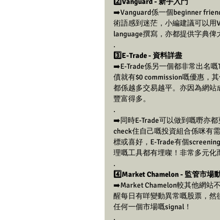
2️⃣Vanguard - 新手入門
➡️Vanguard係一個beginne
術語感到迷茫，小編建議可以用Van
language撰寫，亦都提供字典
.
3️⃣E-Trade - 資料詳盡
➡️E-Trade係另一個都非常出名嘅
債就有$0 commission嘅優惠
都係越多交易越平。亦因為網站
豐富得多。
.
➡️同時E-Trade可以做到嘅
check住自己嘅投資組合係咪
標或喜好，E-Trade有個scree
理嘅工具都有埋㗎！非常多元化
.
4️⃣Market Chamelon - 監管市
➡️Market Chamelon較
醒每日有咩變動異常嘅股票，然後tra
任何一個市場嘅signal！
.