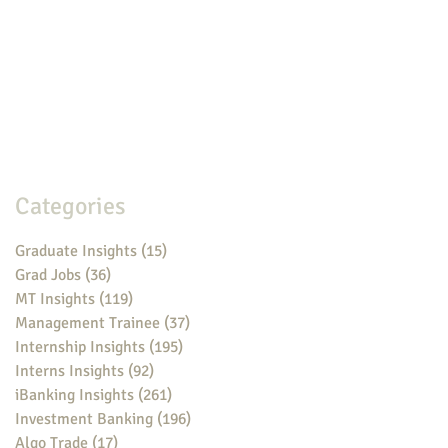
Categories
Graduate Insights
(15)
15 posts
Grad Jobs
(36)
36 posts
MT Insights
(119)
119 posts
Management Trainee
(37)
37 posts
Internship Insights
(195)
195 posts
Interns Insights
(92)
92 posts
iBanking Insights
(261)
261 posts
Investment Banking
(196)
196 posts
Algo Trade
(17)
17 posts