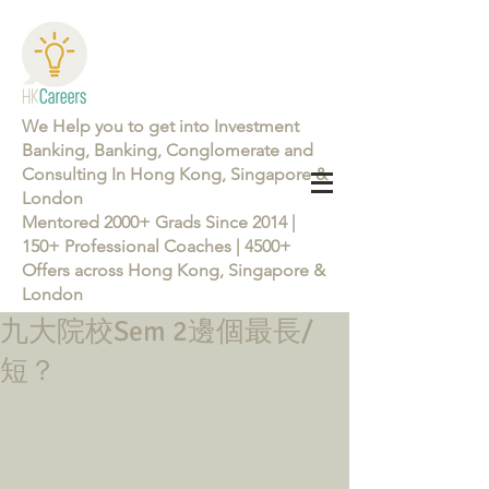
We Help you to get into Investment
Banking, Banking, Conglomerate and
Consulting In Hong Kong, Singapore &
London
Mentored 2000+ Grads Since 2014 |
150+ Professional Coaches | 4500+
Offers across Hong Kong, Singapore &
London
九大院校Sem 2邊個最長/
Learn more about the Career Training Program 26/27
短？