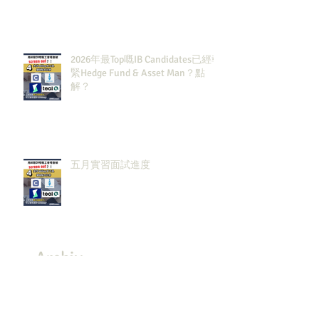
2026年最Top嘅IB Candidates已經報
緊Hedge Fund & Asset Man？點
解？
五月實習面試進度
Archiv
e
July 2026
(3)
3 posts