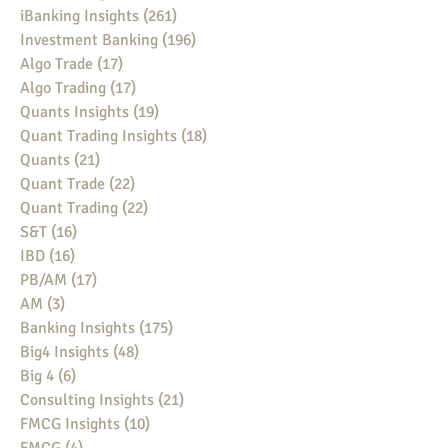
iBanking Insights
(261)
261 posts
Investment Banking
(196)
196 posts
Algo Trade
(17)
17 posts
Algo Trading
(17)
17 posts
Quants Insights
(19)
19 posts
Quant Trading Insights
(18)
18 posts
Quants
(21)
21 posts
Quant Trade
(22)
22 posts
Quant Trading
(22)
22 posts
S&T
(16)
16 posts
IBD
(16)
16 posts
PB/AM
(17)
17 posts
AM
(3)
3 posts
Banking Insights
(175)
175 posts
Big4 Insights
(48)
48 posts
Big 4
(6)
6 posts
Consulting Insights
(21)
21 posts
FMCG Insights
(10)
10 posts