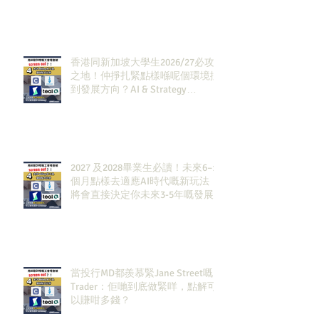
香港同新加坡大學生2026/27必攻
之地！仲掙扎緊點樣喺呢個環境搵
到發展方向？AI & Strategy
Consulting或者就係你嘅答案。
2027 及2028畢業生必讀！未來6–12
個月點樣去適應AI時代嘅新玩法，
將會直接決定你未來3-5年嘅發展
當投行MD都羨慕緊Jane Street嘅
Trader：佢哋到底做緊咩，點解可
以賺咁多錢？