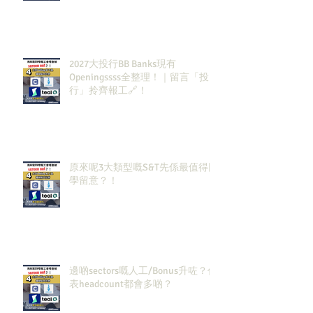
2027大投行BB Banks現有
Openingssss全整理！｜留言「投
行」拎齊報工🔗！
原來呢3大類型嘅S&T先係最值得同
學留意？！
邊啲sectors嘅人工/Bonus升咗？代
表headcount都會多啲？