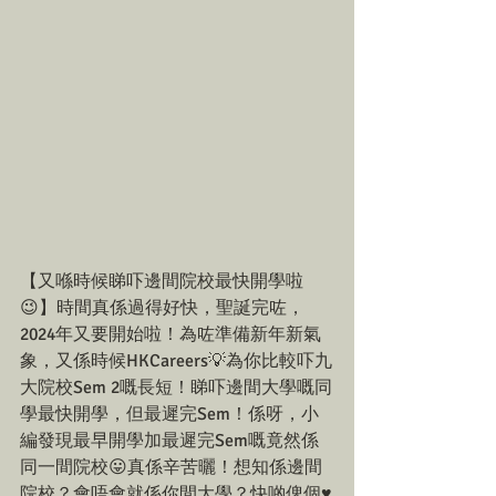
【又喺時候睇吓邊間院校最快開學啦
😉】時間真係過得好快，聖誕完咗，
2024年又要開始啦！為咗準備新年新氣
象，又係時候HKCareers💡為你比較吓九
大院校Sem 2嘅長短！睇吓邊間大學嘅同
學最快開學，但最遲完Sem！係呀，小
編發現最早開學加最遲完Sem嘅竟然係
同一間院校😛真係辛苦曬！想知係邊間
院校？會唔會就係你間大學？快啲俾個♥️