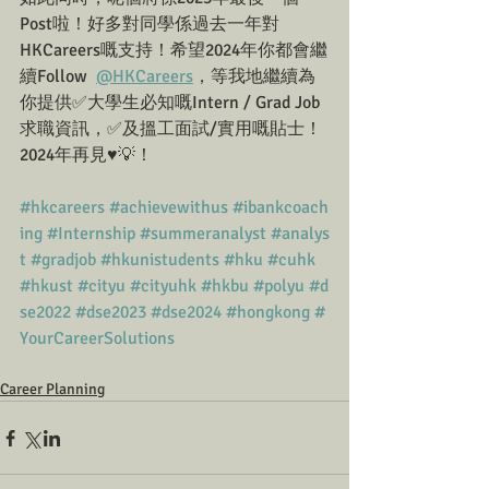
Post啦！好多對同學係過去一年對
HKCareers嘅支持！希望2024年你都會繼
續Follow  
@HKCareers
，等我地繼續為
你提供✅大學生必知嘅Intern / Grad Job 
求職資訊，✅及搵工面試/實用嘅貼士！
2024年再見♥️💡！
#hkcareers
#achievewithus
#ibankcoach
ing
#Internship
#summeranalyst
#analys
t
#gradjob
#hkunistudents
#hku
#cuhk
#hkust
#cityu
#cityuhk
#hkbu
#polyu
#d
se2022
#dse2023
#dse2024
#hongkong
#
YourCareerSolutions
Career Planning