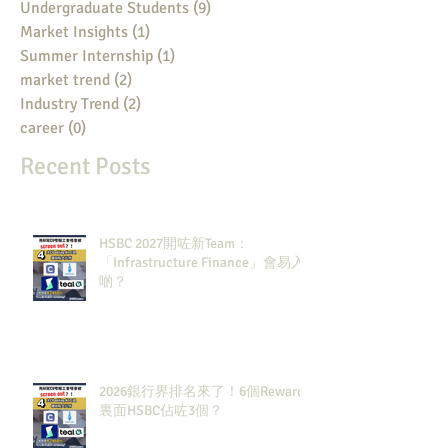
Undergraduate Students
(9)
9 posts
Market Insights
(1)
1 post
Summer Internship
(1)
1 post
market trend
(2)
2 posts
Industry Trend
(2)
2 posts
career
(0)
0 posts
Recent Posts
HSBC 2027開咗新Team：
「Infrastructure Finance」會易入
啲？
2026銀行界排名來了！6個Rewards
裏面HSBC佔咗3個？