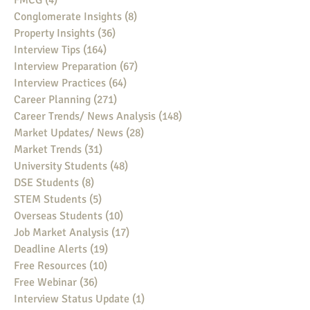
FMCG
(4)
4 posts
Conglomerate Insights
(8)
8 posts
Property Insights
(36)
36 posts
Interview Tips
(164)
164 posts
Interview Preparation
(67)
67 posts
Interview Practices
(64)
64 posts
Career Planning
(271)
271 posts
Career Trends/ News Analysis
(148)
148 posts
Market Updates/ News
(28)
28 posts
Market Trends
(31)
31 posts
University Students
(48)
48 posts
DSE Students
(8)
8 posts
STEM Students
(5)
5 posts
Overseas Students
(10)
10 posts
Job Market Analysis
(17)
17 posts
Deadline Alerts
(19)
19 posts
Free Resources
(10)
10 posts
Free Webinar
(36)
36 posts
Interview Status Update
(1)
1 post