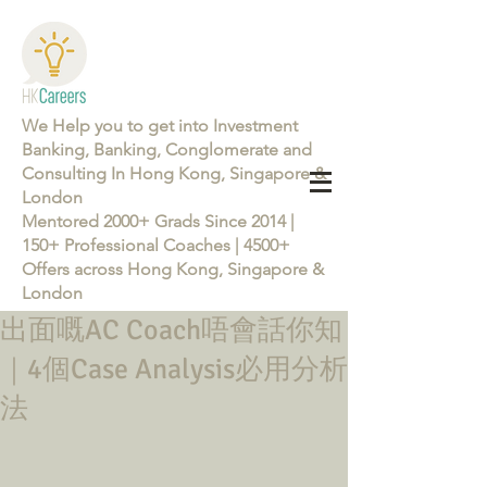
We Help you to get into Investment
Banking, Banking, Conglomerate and
Consulting In Hong Kong, Singapore &
London
Mentored 2000+ Grads Since 2014 |
150+ Professional Coaches | 4500+
Offers across Hong Kong, Singapore &
London
出面嘅AC Coach唔會話你知
Learn more about the Career Training Program 26/27
｜4個Case Analysis必用分析
法