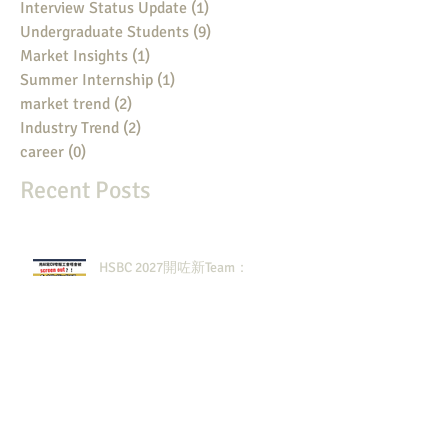
Interview Status Update
(1)
1 post
Undergraduate Students
(9)
9 posts
Market Insights
(1)
1 post
Summer Internship
(1)
1 post
market trend
(2)
2 posts
Industry Trend
(2)
2 posts
career
(0)
0 posts
Recent Posts
HSBC 2027開咗新Team：
「Infrastructure Finance」會易入
啲？
2026銀行界排名來了！6個Rewards
裏面HSBC佔咗3個？