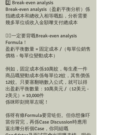
2️⃣ Break-even analysis 
Break-even analysis（盈虧平衡分析）係
指總成本和總收入相等嘅點，分析需要
幾多單位或收入金額嚟支付總成本
👉🏻一定要背嘅Break-even analysis 
Formula！
盈虧平衡數量 = 固定成本 /（每單位銷售
價格 - 每單位變動成本）
例如，固定成本係10萬蚊，每生產一件
商品嘅變動成本係每單位2蚊，其售價係
12蚊。只要塞翻啲數入公式，就可以得
出盈虧平衡數量：10萬美元 /（12美元 - 
2美元）= 10,000件
係咪即刻簡單左呢！
係呀有條Formula要背咗佢。但你想像吓
當你背完，再係Case Discussion時應用
返出嚟分析個Case，你同組嘅