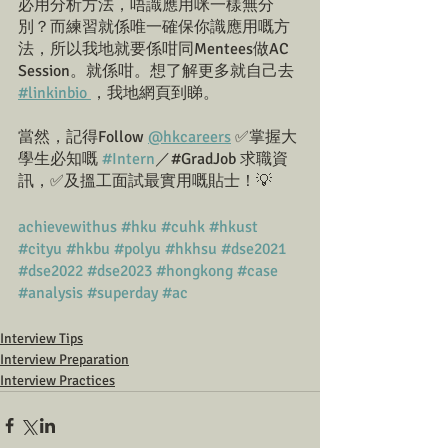
必用分析方法，唔識應用咪一樣無分
別？而練習就係唯一確保你識應用嘅方
法，所以我地就要係咁同Mentees做AC 
Session。就係咁。想了解更多就自己去 
#linkinbio 
，我地網頁到睇。
當然，記得Follow 
@hkcareers
 ✅掌握大
學生必知嘅 
#Intern
／#GradJob 求職資
訊，✅及搵工面試最實用嘅貼士！💡
achievewithus
#hku
#cuhk
#hkust
#cityu
#hkbu
#polyu
#hkhsu
#dse2021
#dse2022
#dse2023
#hongkong
#case 
#analysis
#superday
#ac
Interview Tips
Interview Preparation
Interview Practices