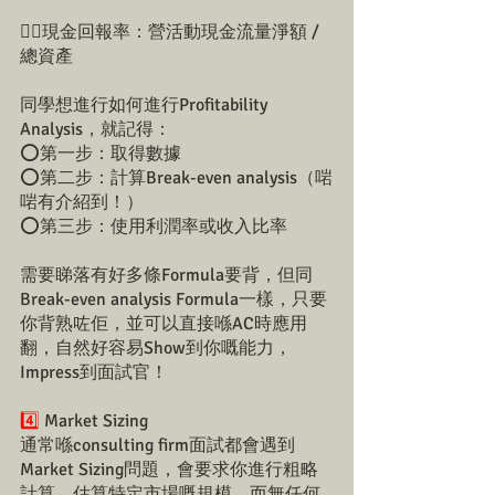
👉🏻現金回報率：營活動現金流量淨額 / 
總資產
同學想進行如何進行Profitability 
Analysis，就記得：
⭕第一步：取得數據
⭕第二步：計算Break-even analysis（啱
啱有介紹到！）
⭕第三步：使用利潤率或收入比率
需要睇落有好多條Formula要背，但同
Break-even analysis Formula一樣，只要
你背熟咗佢，並可以直接喺AC時應用
翻，自然好容易Show到你嘅能力，
Impress到面試官！
4️⃣
 Market Sizing 
通常喺consulting firm面試都會遇到
Market Sizing問題，會要求你進行粗略
計算，估算特定市場嘅規模，而無任何