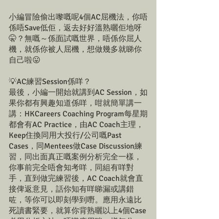
小編冒險偷出嚟嘅呢4個AC屈機法，你唔
係唔Save低佢，返去好好溫熟曬佢地呀
🤫？無嘅～係面試嘅世界，唔係你屈人
機，就係你被人屈機，想做幾多就睇你
自己啦😛
💡AC練習Session係咩？
最後，小編一開始就講到AC Session，如
果你都有興趣知道係咩，咁就簡單講一
講：HKCareers Coaching Program每星期
都會有AC Practice，由AC Coach主理，
Keep住換同用大投行/公司嘅Past 
Cases，同Mentees做Case Discussion練
習，同出面真正嘅案例分析完全一樣，
你事前完全唔會知考咩，同組有咩對
手，直到做完練習後，AC Coach就會直
接俾返意見，話你知有咩睇漏或講錯
咗，等你可以即刻學到嘢。應用永遠比
死讀書緊要，就算你背熟曬以上4個Case