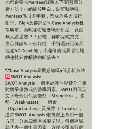
地都會要求Mentees背熟以下呢4️⃣個分
析方法！小編終於明白，點解我地嘅
Mentees係咁多年嚟，都成為各大投行、
銀行、Big 4及咨詢公司Case Analysis嘅
常勝軍。而呢啲咁緊要嘅分析法，竟然
無人講過😳？！好啦，你睇完呢篇文，
自己靜靜Save低好啦，千祈唔好話俾我
地啲AC Coach知，小編偷偷洩漏咗佢地
啲秘技🤫仲唔快啲睇落去？
💡Case Analysis屈機必知嘅4個分析方法
1️⃣
SWOT Analysis:
SWOT Analysis 一個用於評估影響公司相
對競爭優勢或劣勢嘅因素。SWOT四個英
文字母分別代表優勢（Strengths）、劣
勢（Weaknesses）、機會
（Opportunities）及威脅（Threats）。
通常SWOT  Analysis 喺視覺上會用一個
方形、分為四個區域嚟呈現，每個區域
就代表一個衡量因素，方便公司進行簡