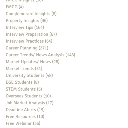
FMCG Insights
(10)
10 posts
FMCG
(4)
4 posts
Conglomerate Insights
(8)
8 posts
Property Insights
(36)
36 posts
Interview Tips
(164)
164 posts
Interview Preparation
(67)
67 posts
Interview Practices
(64)
64 posts
Career Planning
(271)
271 posts
Career Trends/ News Analysis
(148)
148 posts
Market Updates/ News
(28)
28 posts
Market Trends
(31)
31 posts
University Students
(48)
48 posts
DSE Students
(8)
8 posts
STEM Students
(5)
5 posts
Overseas Students
(10)
10 posts
Job Market Analysis
(17)
17 posts
Deadline Alerts
(19)
19 posts
Free Resources
(10)
10 posts
Free Webinar
(36)
36 posts