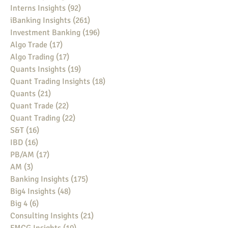
Interns Insights
(92)
92 posts
iBanking Insights
(261)
261 posts
Investment Banking
(196)
196 posts
Algo Trade
(17)
17 posts
Algo Trading
(17)
17 posts
Quants Insights
(19)
19 posts
Quant Trading Insights
(18)
18 posts
Quants
(21)
21 posts
Quant Trade
(22)
22 posts
Quant Trading
(22)
22 posts
S&T
(16)
16 posts
IBD
(16)
16 posts
PB/AM
(17)
17 posts
AM
(3)
3 posts
Banking Insights
(175)
175 posts
Big4 Insights
(48)
48 posts
Big 4
(6)
6 posts
Consulting Insights
(21)
21 posts