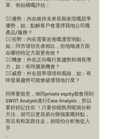
單、有結構嘅評估：
👉🏻優勢：內在維持未來長期表現嘅競爭
優勢，如：點解客戶會選擇我地公司嘅
產品/服務？
👉🏻劣勢：內在需要改善嘅運營弱點，
如：同市場領先者相比，佢地喺邊方面
在哪些特定方面更有效？
👉🏻機會：外在正向嘅行業趨勢和增長潛
力，如：有咩擴展機會？
👉🏻威脅：外在競爭環境和風險，如：有
咩發展趨勢可能會破壞我地行業？
同學要留意，IB同private equity都會用到
SWOT Analysis進行Case Analysis，所以
要好好記住佢 ！只要你能熟用呢個分析
方法，就可以更容易分辦個案嘅特點，
而且有框架跟住走，就唔怕分析無從入
手
.