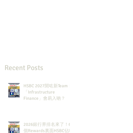
Recent Posts
HSBC 2027開咗新Team：
「Infrastructure
Finance」會易入啲？
2026銀行界排名來了！6
個Rewards裏面HSBC佔咗