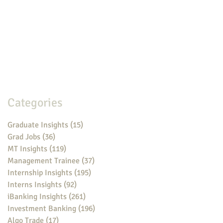
Categories
Graduate Insights
(15)
15 posts
Grad Jobs
(36)
36 posts
MT Insights
(119)
119 posts
Management Trainee
(37)
37 posts
Internship Insights
(195)
195 posts
Interns Insights
(92)
92 posts
iBanking Insights
(261)
261 posts
Investment Banking
(196)
196 posts
Algo Trade
(17)
17 posts