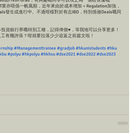
rad或Fresh Grad，有興趣嘅同學可以視之為一個較長遠嘅
，HFT業亦唔係一帆風順，近年來由於成本增加＋Regulation加強，
als發生或進行中。不過咁樣對於有志IBD，特別係做Deals嘅同
分享更多投資銀行界嘅特別工種，記得俾個♥️，等我地可以分享更多！
工作同人工有幾誇張？咁就要拉落少少追返之前篇文啦！
ernship
#Managementtrainee
#gradjob
#hkunistudents
#hku
kbu
#polyu
#hkpolyu
#hkhsu
#dse2021
#dse2022
#dse2023