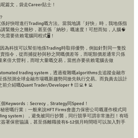
低呢篇文，袋走Career貼士！
咩？
顧名思義就係好快咁進行Trading嘅方法。當我地講「好快」時，我地係指
一般係講緊幾分之幾秒，甚至係「納秒」嘅速度！可想而知，人腦🧠
T先需要依賴電腦同程式🖥！
快？係因為科技可以幫佢地係Trading時取得優勢，例如針對同一隻投
出買賣指令，從而捕捉秒與秒之間嘅價差等，而呢類價差通常只係
量來倍大營利，而咁大量嘅交易，當然亦要依賴電腦去做
omated trading system，透過複雜嘅algorithms去追蹤金融市
至係預測全球金融市場嘅新趨勢同搶先執行交易。而負責去設計
nt Trader/Developer👨🏻‍💻👩‍💻
ords：Secrecy，Strategy同Speed！
一個充滿秘密嘅行業：一般來說HFT Firms會盡力保密公司嘅運作模式同
trading system），避免被同行抄襲，同行競爭可謂非常激烈！有唔
求簽署保密協議，甚至係離職後有6-12個月時間唔可以加入對手