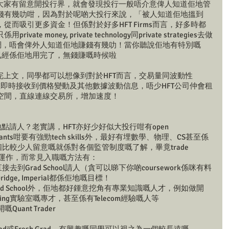
知：如果大家有留意開投行界，就會發現投行一般唔介意俾人知道佢地管
錢有幾叻咁，因為對於呢啲大投行來說，「被人知道佢地搵到
而吸引更多資金！但係對於好多HFT Firms而言，好多時都
 money, private technology同private strategies去做
低調，唔會俾外人知道佢地賺錢有幾叻！當你聽說佢地有特別嘅
方法已經係佢地用完了，無錢賺嘅時候啦
：睇完上文，同學都可以想像到對於HFT而言，交易量同波動性
，所以為左即時接收到價格變動及其他數據波動信息，唔少HFT公司仲會租
空間，直線連線交易所，增加速度！
？
點請人？老實講，HFT亦好少好似大投行咁有open 
uants咁要有強勁tech skills外，最好有埋數學、物理、CS甚至係
ng底。另一個比較少人留意嘅就係對各個監管制度嘅了解，畢竟trade 
FT嘅運作，而常見入職嘅方法有：
會直接去到Grad School請人（貪可以睇下你啲coursework係咪有料
bridge, Imperial都係佢地嘅目標！
d School外，佢地都好鍾意挖角有專業知識嘅人才，例如做開
computing實驗室嘅專才，甚至係有Telecom經驗嘅人等
Quant Trader