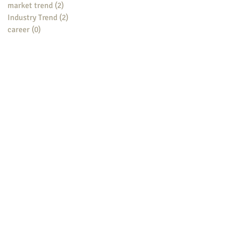
market trend
(2)
2 posts
Industry Trend
(2)
2 posts
career
(0)
0 posts