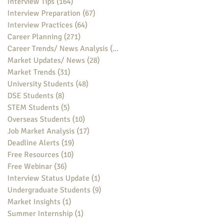
Interview Tips
(164)
164 posts
Interview Preparation
(67)
67 posts
Interview Practices
(64)
64 posts
Career Planning
(271)
271 posts
Career Trends/ News Analysis
(148)
148 posts
Market Updates/ News
(28)
28 posts
Market Trends
(31)
31 posts
University Students
(48)
48 posts
DSE Students
(8)
8 posts
STEM Students
(5)
5 posts
Overseas Students
(10)
10 posts
Job Market Analysis
(17)
17 posts
Deadline Alerts
(19)
19 posts
Free Resources
(10)
10 posts
Free Webinar
(36)
36 posts
Interview Status Update
(1)
1 post
Undergraduate Students
(9)
9 posts
Market Insights
(1)
1 post
Summer Internship
(1)
1 post