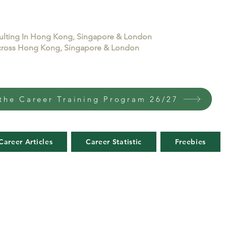
sulting In Hong Kong, Singapore & London
 across Hong Kong, Singapore & London
the Career Training Program 26/27
Career Articles
Career Statistic
Freebies