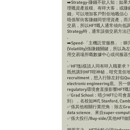
➡️Strategy-賺錢不欲人
理嘅資產規模、有咩大客，或賺
錢」可以增加客戶對佢地嘅信心，從
唔係幫街客賺錢同管理資產，而只係用private
交易，所以HFT嘅人通常傾向
Strategy時，通常該個交易
.
➡️Speed-「主機託管服務」
(Volatility)係賺錢關鍵
用交易場所嘅數據中心或伺服器
.
✅HFT點樣請人同有咩入職要求
既然講到HFT咁神秘，咁究竟佢地
recruitment，想入行除左好似Q
electronic engineeri
regulatory環境會直接影響H
✅Grad School：唔少HFT公司
到），名校如MIT, Stanford, Cam
✅係其他相關行業挖角：除左Gra
data science、來自super-
✅係大投行/Buy-side/其他HFT做開嘅
.