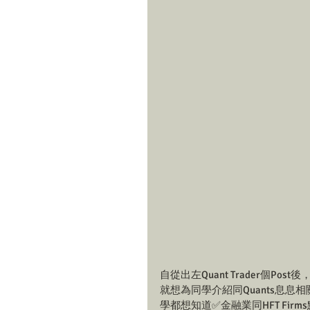
自從出左Quant Trader個Po
就想為同學介紹同Quants息息相關嘅行
學都想知道✅金融業同HFT Firm