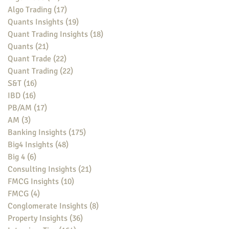
Algo Trading
(17)
17 posts
Quants Insights
(19)
19 posts
Quant Trading Insights
(18)
18 posts
Quants
(21)
21 posts
Quant Trade
(22)
22 posts
Quant Trading
(22)
22 posts
S&T
(16)
16 posts
IBD
(16)
16 posts
PB/AM
(17)
17 posts
AM
(3)
3 posts
Banking Insights
(175)
175 posts
Big4 Insights
(48)
48 posts
Big 4
(6)
6 posts
Consulting Insights
(21)
21 posts
FMCG Insights
(10)
10 posts
FMCG
(4)
4 posts
Conglomerate Insights
(8)
8 posts
Property Insights
(36)
36 posts