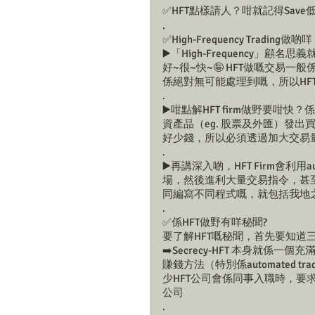
✅HFT點樣請人？咁就記得Save
. 
✅High-Frequency Trading做啲
▶️「High-Frequency」
好~很~快~🤪 HFT做嘅交易
係絕對無可能處理到嘅，所以HF
.
▶️咁點解HFT firm做野要咁
資產品（eg. 股票及外匯）發
好少錢，所以必須透過加大交易
.
▶️再講深入啲，HFT Firm會利用aut
場，然後進利大量交易指令，甚
同編寫不同程式嘅，就包括我地之前介紹嘅Qua
.
✅係HFT做野有咩秘聞?
要了解HFT嘅秘聞，首先要知道三個Keyw
➡️Secrecy-HFT 本身就係
賺錢方法（特別係automated 
少HFT公司會係同事入職時，要
公司
.