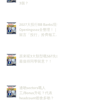
3個？
2027大投行BB Banks現有
Openingssss全整理！｜
留言「投行」拎齊報工
🔗！
原來呢3大類型嘅S&T先係
最值得同學留意？！
邊啲sectors嘅人
工/Bonus升咗？代表
headcount都會多啲？