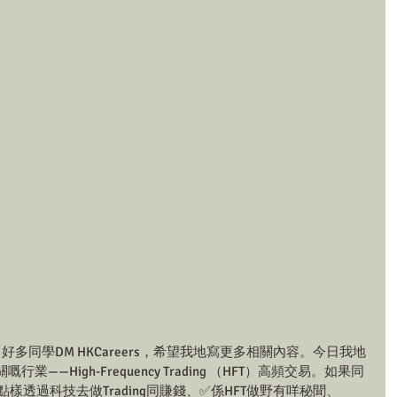
st後，好多同學DM HKCareers，希望我地寫更多相關內容。今日我地
業——High-Frequency Trading （HFT）高頻交易。如果同
s點樣透過科技去做Trading同賺錢、✅係HFT做野有咩秘聞、 