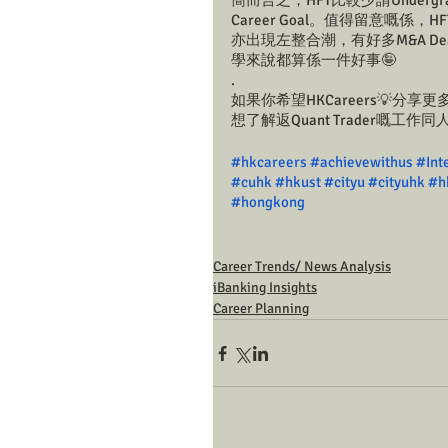
簡而言之，HFT比較少請Underg
Career Goal。值得留意嘅係
亦出現左整合潮，有好多M&A De
學來說都算係一件好事🤪
.
如果你希望HKCareers💡
想了解返Quant Trader嘅
#hkcareers
#achievewithus
#Int
#cuhk
#hkust
#cityu
#cityuhk
#h
#hongkong
Career Trends/ News Analysis
iBanking Insights
Career Planning