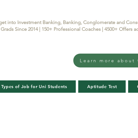
get into Investment Banking, Banking, Conglomerate and Con
Grads Since 2014 | 150+ Professional Coaches | 4500+ Offers
Learn more about 
 Types of Job for Uni Students
Aptitude Test