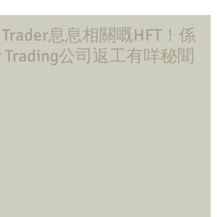
 Trader息息相關嘅HFT！係
ncy Trading公司返工有咩秘聞