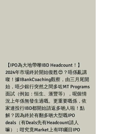
【IPO為大地帶嚟IBD Headcount！】
2024年市場終於開始復甦😍？唔係亂講
㗎！據IBankCoaching觀察，由三月尾開
始，唔少銀行突然之間多咗MT Programs
面試（例如：恒生、滙豐等），呢個情
況上年係無發生過嘅。更重要嘅係，依
家連投行IBD都開始請返多啲人啦！點
解？因為終於有翻多啲大型嘅IPO 
deals（有Deals先有Headcount請人
嘛）；咁究竟Market上有咩矚目IPO 