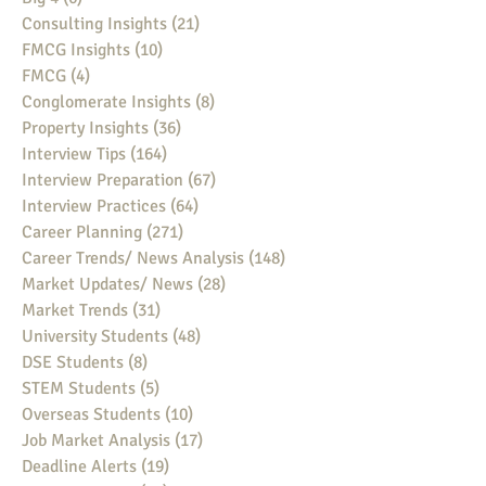
Consulting Insights
(21)
21 posts
FMCG Insights
(10)
10 posts
FMCG
(4)
4 posts
Conglomerate Insights
(8)
8 posts
Property Insights
(36)
36 posts
Interview Tips
(164)
164 posts
Interview Preparation
(67)
67 posts
Interview Practices
(64)
64 posts
Career Planning
(271)
271 posts
Career Trends/ News Analysis
(148)
148 posts
Market Updates/ News
(28)
28 posts
Market Trends
(31)
31 posts
University Students
(48)
48 posts
DSE Students
(8)
8 posts
STEM Students
(5)
5 posts
Overseas Students
(10)
10 posts
Job Market Analysis
(17)
17 posts
Deadline Alerts
(19)
19 posts