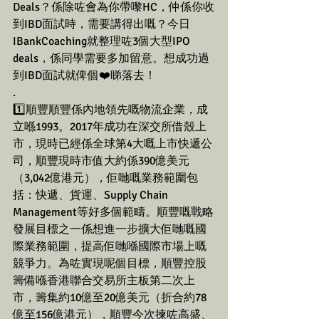
Deals？係除咗會為你帶嚟HC，仲係你收
到IBD面試時，需要講得出嘅？今日
IBankCoaching就整理咗3個大型IPO 
deals，係同學需要多加留意。想成功過
到IBD面試就俾個❤️睇落去！
.
1️⃣順豐順豐係內地領先嘅物流企業，成
立喺1993。2017年成功在深交所借殼上
市，現時已經係全球第4大嘅上市快遞公
司，順豐現時市值大約係390億美元
（3,042億港元），佢哋嘅業務範圍包
括：快遞、貨運、Supply Chain 
Management等好多個範疇。順豐嘅戰略
發展目標之一係想進一步擴大佢哋嘅國
際業務範圍，提高佢哋喺國際市場上嘅
競爭力。為咗實現呢個目標，順豐控股
籌備喺香港聯合交易所主板第二次上
市，籌集約10億至20億美元（折合約78
億至156億港元），順豐今次揀咗高盛、