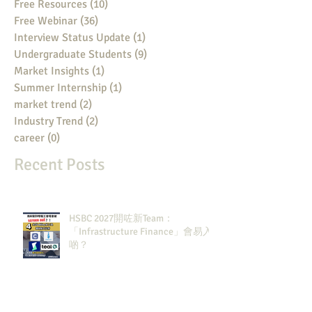
Free Resources
(10)
10 posts
Free Webinar
(36)
36 posts
Interview Status Update
(1)
1 post
Undergraduate Students
(9)
9 posts
Market Insights
(1)
1 post
Summer Internship
(1)
1 post
market trend
(2)
2 posts
Industry Trend
(2)
2 posts
career
(0)
0 posts
Recent Posts
HSBC 2027開咗新Team：
「Infrastructure Finance」會易入
啲？