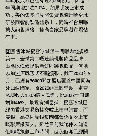
年嘅收入就已經有近2,000億元，比起上
年同期增加咗7.7%。如果呢次上市成
功，美的集團打算將集資嘅錢用喺全球
研發同智能製造體系上，同時都會用喺
擴大銷售網絡，提高自家品牌嘅市場佔
有率。
.
3️⃣蜜雪冰城蜜雪冰城係一間喺內地規模
第一，全球第二嘅連鎖現製飲品品牌，
出名以低價提供新鮮即製嘅飲品，佢地
以加盟店既形式不斷擴張，截至2023年9
月，已經有36000間加盟店覆蓋中國同海
外11個國家。喺2023頭三個季度，蜜雪
冰城收入153.9億人民幣，比2022年同期
增加46%。最近有消息指，蜜雪冰城已
經向香港交易所提交咗上市申請書，而
美銀、高盛同瑞銀集團都會係呢次上市
嘅聯席保薦人。雖然目前我哋仲未知道
佢哋嘅策劃上市時間，但係佢哋已經開