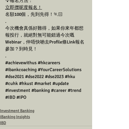
💡報名方法：
立即㩒呢度報名！
名額100個，先到先得！🏃🏻
.
今次機會真係好難得，如果你來年都想
報投行，就絕對無可能錯過今次嘅
Webinar，仲唔快啲去Profile條Link報名
參加？到時見！
.
#achievewithus
#hkcareers
#ibankcoaching
#YourCareerSolutions
#dse2021
#dse2022
#dse2023
#hku
#cuhk
#hkust
#market
#update
#investment
#banking
#career
#trend
#IBD
#IPO
Investment Banking
iBanking Insights
IBD