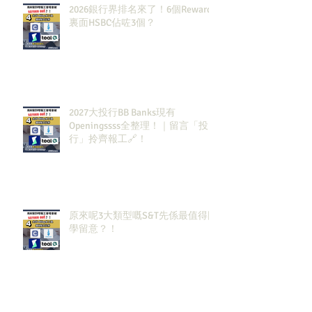
2026銀行界排名來了！6個Rewards
裏面HSBC佔咗3個？
2027大投行BB Banks現有
Openingssss全整理！｜留言「投
行」拎齊報工🔗！
原來呢3大類型嘅S&T先係最值得同
學留意？！