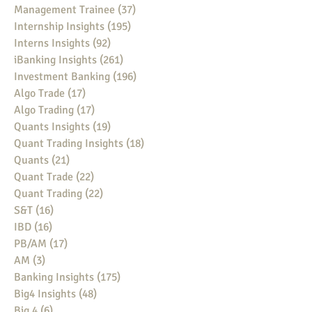
Management Trainee
(37)
37 posts
Internship Insights
(195)
195 posts
Interns Insights
(92)
92 posts
iBanking Insights
(261)
261 posts
Investment Banking
(196)
196 posts
Algo Trade
(17)
17 posts
Algo Trading
(17)
17 posts
Quants Insights
(19)
19 posts
Quant Trading Insights
(18)
18 posts
Quants
(21)
21 posts
Quant Trade
(22)
22 posts
Quant Trading
(22)
22 posts
S&T
(16)
16 posts
IBD
(16)
16 posts
PB/AM
(17)
17 posts
AM
(3)
3 posts
Banking Insights
(175)
175 posts
Big4 Insights
(48)
48 posts
Big 4
(6)
6 posts