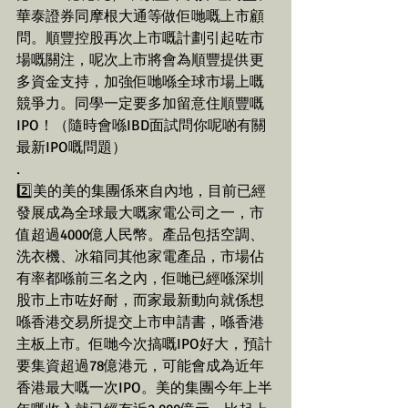
華泰證券同摩根大通等做佢哋嘅上市顧
問。順豐控股再次上市嘅計劃引起咗市
場嘅關注，呢次上市將會為順豐提供更
多資金支持，加強佢哋喺全球市場上嘅
競爭力。同學一定要多加留意住順豐嘅
IPO！（隨時會喺IBD面試問你呢啲有關
最新IPO嘅問題） 
.
2️⃣美的美的集團係來自內地，目前已經
發展成為全球最大嘅家電公司之一，市
值超過4000億人民幣。產品包括空調、
洗衣機、冰箱同其他家電產品，市場佔
有率都喺前三名之內，佢哋已經喺深圳
股市上市咗好耐，而家最新動向就係想
喺香港交易所提交上市申請書，喺香港
主板上市。佢哋今次搞嘅IPO好大，預計
要集資超過78億港元，可能會成為近年
香港最大嘅一次IPO。美的集團今年上半