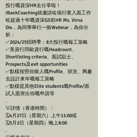
投行嘅資深HR去分享啦！
IBankCoaching就邀請咗係行業入面工作
咗超過十年嘅資深GS前HR Ms. Virna 
Dio，為同學舉行一個Webinar，為你分
析：
✅2024/25招聘季：8大投行嘅報工策略
✅美資行同歐資行嘅Headcount、
Shortlisting criteria、面試貼士、
Prospects及exit opportunities
✅點樣按照你個人嘅Profile、狀況、興趣
去設計來年嘅報工策略
✅點樣從其他Elite students嘅Profile/面
試入面突出你嘅申請等
.
💡詳情（香港時間）：
🗓4月27日（星期六）上午11:00或
🗓5月2日（星期四）晚上8:00
.