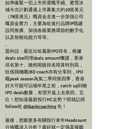
始準備緊一切上市所需嘅手續。蜜雪冰
城今次計劃通過上市募集大約10億美元
（78億港元）嘅資金去進一步加強公司
嘅資金實力，主要為咗進行品牌IP既建
設同推廣、加強各個業務環節的數字化
以及智能化能力等等。
.
題外話：最近出咗最新IPO排名，根據
deals size同埋deals amount嚟講，香港
排名第十。雖然呢個排名唔算特別高，
但係我哋嘅IBD coach亦有分享到，IPO
嘅peak season為第二季同第四季，香港
好大可能可以喺年尾之前，catch up到啲
IPO deals數量，有望升返上去第四、五
位！想知道最新投行HC走勢？咁就記得
follow咗 
@ibankcoaching
 先！ 
.
最後，想聽更多有關投行來年Headcount
分佈嘅深入分析？最好就一定係直接聽