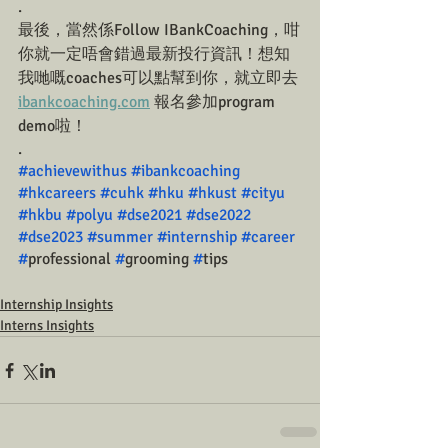
.
最後，當然係Follow IBankCoaching，咁
你就一定唔會錯過最新投行資訊！想知
我哋嘅coaches可以點幫到你，就立即去 
ibankcoaching.com
 報名參加program 
demo啦！
.
#achievewithus
#ibankcoaching
#hkcareers
#cuhk
#hku
#hkust
#cityu
#hkbu
#polyu
#dse2021
#dse2022
#dse2023
#summer
#internship
#career
#
professional 
#
grooming 
#
tips
Internship Insights
Interns Insights