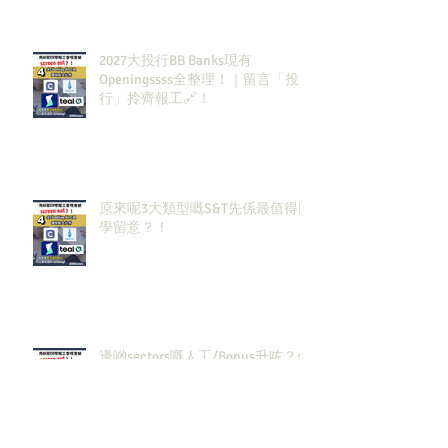
2027大投行BB Banks現有
Openingssss全整理！｜留言「投
行」拎齊報工🔗！
原來呢3大類型嘅S&T先係最值得同
學留意？！
邊啲sectors嘅人工/Bonus升咗？代
表headcount都會多啲？