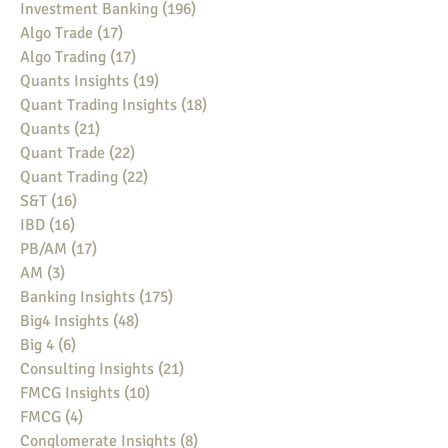
Investment Banking
(196)
196 posts
Algo Trade
(17)
17 posts
Algo Trading
(17)
17 posts
Quants Insights
(19)
19 posts
Quant Trading Insights
(18)
18 posts
Quants
(21)
21 posts
Quant Trade
(22)
22 posts
Quant Trading
(22)
22 posts
S&T
(16)
16 posts
IBD
(16)
16 posts
PB/AM
(17)
17 posts
AM
(3)
3 posts
Banking Insights
(175)
175 posts
Big4 Insights
(48)
48 posts
Big 4
(6)
6 posts
Consulting Insights
(21)
21 posts
FMCG Insights
(10)
10 posts
FMCG
(4)
4 posts
Conglomerate Insights
(8)
8 posts