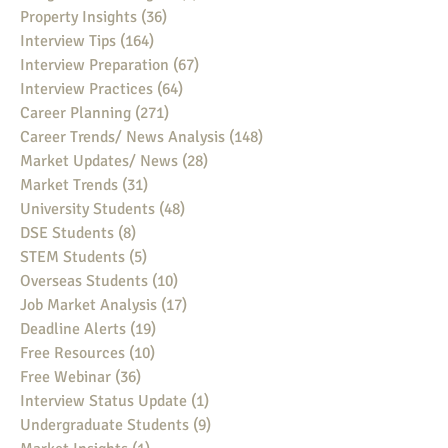
Property Insights
(36)
36 posts
Interview Tips
(164)
164 posts
Interview Preparation
(67)
67 posts
Interview Practices
(64)
64 posts
Career Planning
(271)
271 posts
Career Trends/ News Analysis
(148)
148 posts
Market Updates/ News
(28)
28 posts
Market Trends
(31)
31 posts
University Students
(48)
48 posts
DSE Students
(8)
8 posts
STEM Students
(5)
5 posts
Overseas Students
(10)
10 posts
Job Market Analysis
(17)
17 posts
Deadline Alerts
(19)
19 posts
Free Resources
(10)
10 posts
Free Webinar
(36)
36 posts
Interview Status Update
(1)
1 post
Undergraduate Students
(9)
9 posts