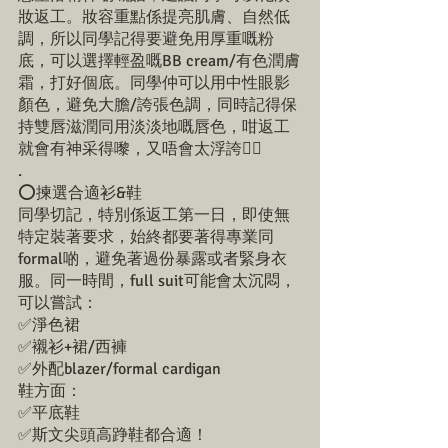
妝返工。妝容重點係提亮肌膚、自然低
調，所以同學記得要避免用厚重嘅粉
底，可以選擇輕盈嘅BB cream/有色潤膚
霜，打好個底。同學仲可以用中性眼影
顏色，避免大膽/誇張色調，同時記得保
持雙唇滋潤同用淡淡地嘅唇色，咁返工
就會有神采得嚟，又唔會太浮誇👍🏻
.
⭕️揀選合適衫&鞋
同學切記，特別係返工第一日，即使無
特定裝著要求，始終都要著得專業同
formal啲，避免著過份暴露或者緊身衣
服。同一時間，full suit可能會太沉悶，
可以嘗試： 
✅淨色裙
✅襯衫+裙/西褲
✅外配blazer/formal cardigan
鞋方面：
✅平底鞋
✅斯文尖頭高踭鞋都合適！