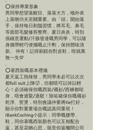
.
⭕️保持專業形象
男同學想望落醒目、落落大方，喺外表
上落啲功夫至關重要。由「頭」開始落
手，保持每日剃鬚習慣，將耳毛、鼻毛
等面部毛髮修剪整齊。夏日炎炎，特別
係鍾意運動/汗腺發達嘅男同學，可以隨
身攜帶輕巧便攜嘅止汗劑，保持體味清
新。 仲有！記得刷靚你對皮鞋，咁就萬
無一失💯
.
⭕️著西裝嘅基本禮儀
夏天返工熱辣辣，男同學未必可以次次
都full suit上陣🥵，但都唔可以掉以輕
心！必須確保你嘅西裝/襯衫/西褲都啱
身，唔會過緊/過鬆！除咗確保你嘅襯衫
乾淨、熨燙，特別會議仲要將tie打好，
顯示你對重要場合嘅認真同重視！
IBankCoching小提示：同學嘅腰帶、
鞋，同你著嘅西裝顏色可以互相配合
返，甚至花啲心思，留意你返嗰間公司