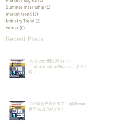
Market Insights
(1)
1 post
Summer Internship
(1)
1 post
market trend
(2)
2 posts
Industry Trend
(2)
2 posts
career
(0)
0 posts
Recent Posts
HSBC 2027開咗新Team：
「Infrastructure Finance」會易入
啲？
2026銀行界排名來了！6個Rewards
裏面HSBC佔咗3個？