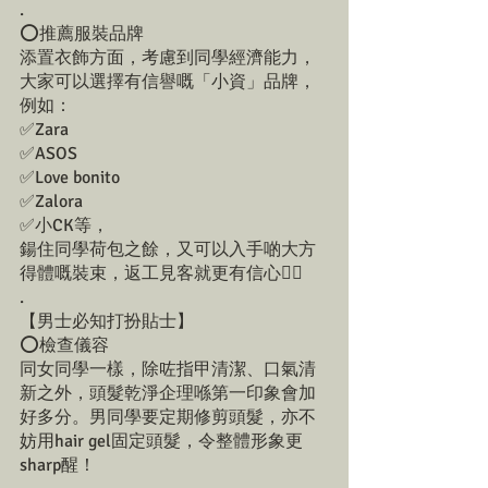
.
⭕️推薦服裝品牌
添置衣飾方面，考慮到同學經濟能力，
大家可以選擇有信譽嘅「小資」品牌，
例如：
✅Zara
✅ASOS
✅Love bonito
✅Zalora
✅小CK等，
鍚住同學荷包之餘，又可以入手啲大方
得體嘅裝束，返工見客就更有信心👍🏻
.
【男士必知打扮貼士】
⭕️檢查儀容
同女同學一樣，除咗指甲清潔、口氣清
新之外，頭髮乾淨企理喺第一印象會加
好多分。男同學要定期修剪頭髮，亦不
妨用hair gel固定頭髮，令整體形象更
sharp醒！