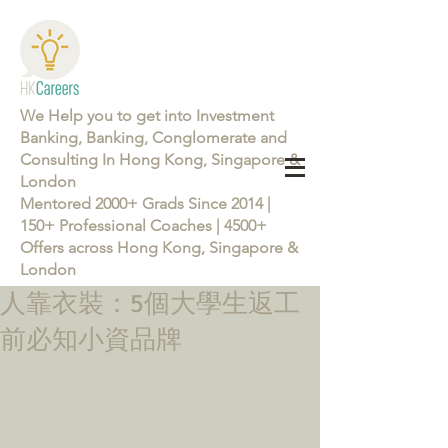
We Help you to get into Investment
Banking, Banking, Conglomerate and
Consulting In Hong Kong, Singapore &
London
Mentored 2000+ Grads Since 2014 |
150+ Professional Coaches | 4500+
Offers across Hong Kong, Singapore &
London
人靠衣裝：5個大學生返工
Learn more about the Career Training Program 26/27
前必知小資品牌