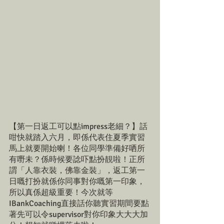
【第一日返工可以點impress老細？】話
咁快就踏入六月，即係代表住夏季實習
馬上就要開始喇！各位同學準備好哂所
有嘢未？係時候要諗吓點扮靚啦！正所
謂「人靠衣裝，佛靠金裝」，返工第一
日嘅打扮就係你同事對你嘅第一印象，
所以真係超級重要！今次就等
IBankCoaching直接話你聽實習期間要點
著先可以令supervisor對你印象大大大加