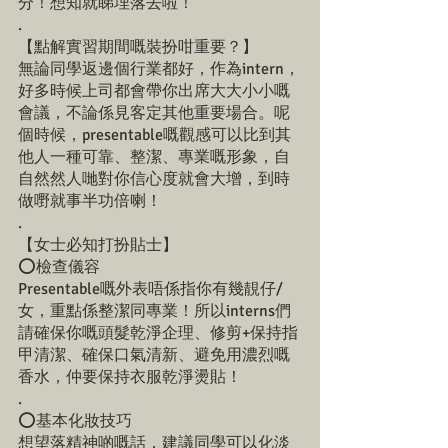
分！想知就睇埋落去啦！
.
【點解實習期間嘅裝扮咁重要？】
無論同學返邊個行業都好，作為intern，
好多時候上司都會帶你出席大大小小嘅
會議，不論係見客定其他重要場合。呢
個時候，presentable嘅觀感可以比到其
他人一種可靠、整潔、專業嘅形象，自
自然然人哋對你信心度就會大增，到時
做嘢就事半功倍喇！
.
【女士必知打扮貼士】
⭕️檢查儀容
Presentable嘅外表唔係指你有幾靚仔/
女，重點係整潔同專業！所以interns們
請確保你嘅頭髮乾淨企理、修剪+保持指
甲清潔、確保口氣清新、避免用濃烈嘅
香水，仲要保持衣服乾淨燙貼！
.
⭕️基本化妝技巧
想望落精神啲嘅話，建議同學可以化淡