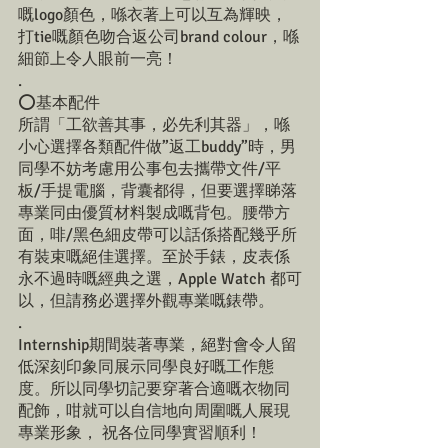
嘅logo顏色，喺衣著上可以互為輝映，
打tie嘅顏色吻合返公司brand colour，喺
細節上令人眼前一亮！
.
⭕️基本配件
所謂「工欲善其事，必先利其器」，喺
小心選擇各類配件做”返工buddy”時，男
同學不妨考慮用公事包去攜帶文件/平
板/手提電腦，背囊都得，但要選擇睇落
專業同由優質材料製成嘅背包。腰帶方
面，啡/黑色細皮帶可以話係搭配幾乎所
有裝束嘅絕佳選擇。至於手錶，皮表係
永不過時嘅經典之選，Apple Watch 都可
以，但請務必選擇外觀專業嘅錶帶。
.
Internship期間裝著專業，絕對會令人留
低深刻印象同展示同學良好嘅工作態
度。所以同學切記要穿著合適嘅衣物同
配飾，咁就可以自信地向周圍嘅人展現
專業形象， 祝各位同學實習順利！